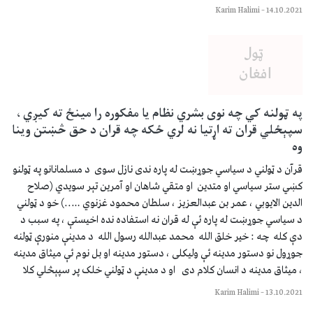
Karim Halimi
–
14.10.2021
په ټولنه کي چه نوی بشري نظام یا مفکوره را مینځ ته کیږي ،
سپېځلي قران ته اړتیا نه لري ځکه چه قران د حق څښتن وینا
وه
قرآن د ټولني د سیاسي جوړښت له پاره ندی نازل سوی د مسلمانانو په ټولنو
کښي ستر سیاسي او متدین او متقي شاهان او آمرین تېر سویدي (صلاح
الدين الايوبي ، عمر بن عبدالعزیز ، سلطان محمود غزنوي …..) خو د ټولني
د سیاسي جوړښت له پاره ئې له قران نه استفاده نده اخیستې ، په سبب د
دې کله چه : خير خلق الله محمد عبدالله رسول الله د مدینې منورې ټولنه
جوړول نو دستور مدینه ئې ولیکلی ، دستور مدینه او بل نوم ئې میثاق مدینه
، میثاق مدینه د انسان کلام دی او د مدینې د ټولني خلک پر سپېڅلي کلا
Karim Halimi
–
13.10.2021