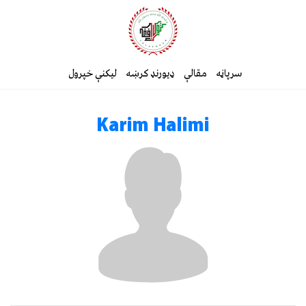
سرپاڼه
مقالې
ډیورنډ کرښه
لیکنې خپرول
Karim Halimi