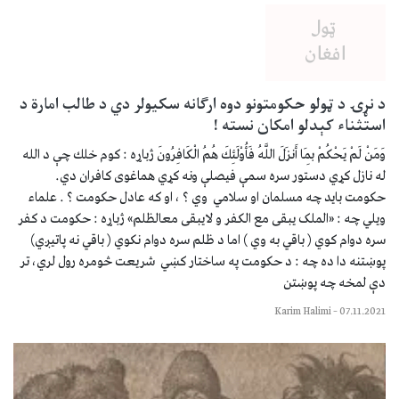
د نړۍ د ټولو حکومتونو دوه ارګانه سکیولر دي د طالب امارة د
استثناء کېدلو امکان نسته !
وَمَنْ لَمْ يَحْكُمْ بِمَا أَنزَلَ اللَّهُ فَأُوْلَئِكَ هُمُ الْكَافِرُونَ ژباړه : كوم خلك چې د الله
له نازل كړي دستور سره سمې فيصلې ونه كړي هماغوى كافران دي.
حکومت باید چه مسلمان او سلامي وي ؟ ، او که عادل حکومت ؟ . علماء
ویلي چه : «الملک یبقی مع الکفر و لایبقی معالظلم» ژباړه : حکومت د کفر
سره دوام کوي ( باقي به وي ) اما د ظلم سره دوام نکوي ( باقي نه پاتیږي)
پوښتنه دا ده چه : د حکومت په ساختار کښي شریعت څومره رول لري، تر
دې لمخه چه پوښتن
Karim Halimi
–
07.11.2021