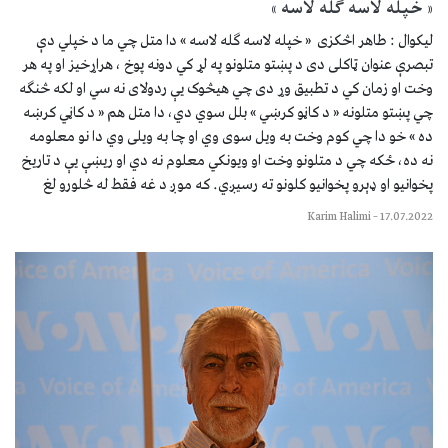
« خپله لاسه ګله لاسه »
لیکوال : طاهر اڅکزی « خپله لاسه ګله لاسه » دا متل چي ما د خپلي دې
تبصرې عنوان ټاکلی دی د پښتو متلونو په لړ کي دونه پوخ ، هراړخیز او په هر
وخت او زمان کي د تطبیق وړ دی چي هیڅوک یې ردولای نه سي او لکه څنګه
چي پښتو متلونه « د کاڼو کرښي » بلل سوي دي، دا متل هم « د کاڼي کرښه
ده » خو دا چي کوم وخت به ویل سوی وي او چا به ویلی وي دا نو معلومه
نه ده، ځکه چي د متلونو وخت او ویونکي معلوم نه دي او ریښې یې د تاریخ
پخوانیو او ډېرو پخوانیو کلونو ته رسیږي. که موږ د غه فقط له څلورو لغ
Karim Halimi
–
17.07.2022