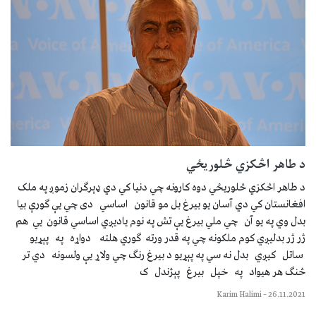
د طاهر اڅکزي څلوریځي
د طاهر اڅکزي څلوریځي دوه کارونه چي دنیا کي دي ډېرګران زموږ په ملک
افغانستان کي دي آسان یو بیرغ بل مو قانون اساسي دی چي یې ګورې بیا
بدل وي په یو آن چي ملي بیرغ یې تش په نوم یادیږي اساسي قانون یي هم
ژر ژر بدلیږي کوم ملکونه چي په قدر ورته ګوري هلته دواړه په پېړیو
ساتل کیږي بدل نه سي په پېړیو د بیرغ رنګ چي ولاړ یې ولسونه دي تر
څنګ هر هیواد په خپل بیرغ پېژندل ک
Karim Halimi
–
26.11.2021