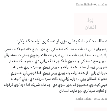
Karim Halimi
–
02.11.2021
د طالب د کټ شکېدلي مزي او عسکري لواء جګه ولاړه
په جهان کښي که فضاء ده ، که د ځمکي مخ دی ، هیڅ کله د جنګ نه نسي
پاکېدلی ، خامخا به په فضاء كښي د ټکر تصافات پېښېږي یعني صعقه برقي
، او پر مخ د مځکي چه دوې څنګ پر څنګ ټولني دي ، هم جنګ سته او
هم ویني بهېدل سته ، هغه ټولنه چه ویني بهوي او سره خوري هغو ته
حیوانان وايي ، او هغه ټولنه چه یوازي ویني بهوي اما غوښي ئې نه خوري ،
هغو ته انسانان وایي ، دواړه ټولني په ذات سره شریک دي ، ولي ؟ چه له
عیني کیماوي عنصرونو نه جوړ سوي دي ، په ذات شریک اما دوه لوی فرقونه
او تفاوت سره لري ، یو داچه انسانان ا
Karim Halimi
–
28.10.2021