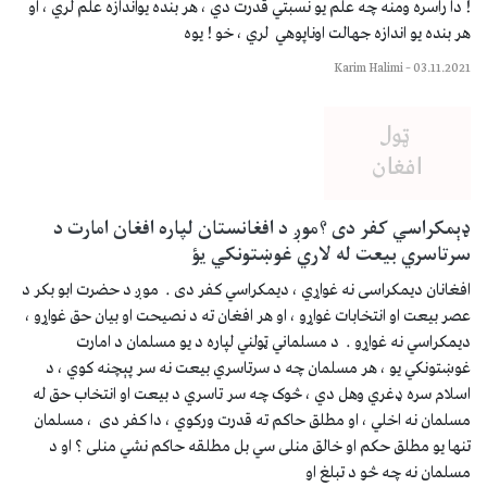
! دا راسره ومنه چه علم یو نسبتي قدرت دي ، هر بنده یواندازه علم لري ، او
هر بنده یو اندازه جهالت اوناپوهي لري ، خو ! یوه
Karim Halimi
–
03.11.2021
ډېمکراسي کفر دی ؟موږ د افغانستان لپاره افغان امارت د
سرتاسري بیعت له لاري غوښتونکي یؤ
افغانان دیمکراسی نه غواړي ، دیمکراسي کفر دی . موږ د حضرت ابو بکر د
عصر بیعت او انتخابات غواړو ، او هر افغان ته د نصیحت او بیان حق غواړو ،
دیمکراسي نه غواړو . د مسلماني ټولني لپاره د یو مسلمان د امارت
غوښتونکي یو ، هر مسلمان چه د سرتاسري بیعت نه سر پېچنه کوي ، د
اسلام سره ډغري وهل دي ، څوک چه سر تاسري د بیعت او انتخاب حق له
مسلمان نه اخلي ، او مطلق حاکم ته قدرت ورکوي ، دا کفر دی ، مسلمان
تنها یو مطلق حکم او خالق منلی سي بل مطلقه حاکم نشي منلی ؟ او د
مسلمان نه چه څو د تبلغ او