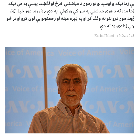
یې زما نیکه و اوسېدلو نو زموږ د میاشتني خرڅ او لګښت پیسې به مي نیکه
زما مور ته د هري میاشتي په سر کي ورکولې. په دې ډول زما مور خپل ټول
ژوند موږ درو تنو ته وقف کړ او په ډېره مینه او زحمتونو یې لوی کړو او تر څو
چي ژوندۍ وه له دې
Karim Halimi
–
19.02.2023