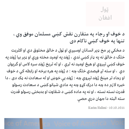
د خوف او رجاء په متقارن نقش كښي مسلمان موفق وي ،
تنها په خوف کښي ناکام دی
د مځکي پر مخ ډېر انسانان اوسیږي او ټول د خالق مخلوق دي او اکثریت
خلګ د خالق نه په ډار کښي ندي ، ژوند په اومېد مخته وړي او ډېر بیا ژوند په
خوف کښي تېروي او هیځ اومید نه لري ، او له تریخ ژوند سره لاس او ګرېوان
دي ، او سته لږ فیصدي خلګ چه : د ژوند په هره برخه او رابطه کي د خوف
او رجاء تر مینځ ژوند تېروي چه : ژوند يې خوښ او له سعادت نه ډک دی ، دا
خبره لازم ده چه دا درک کړو چه په مادي شیانو کښی د سعادت رسولو
قدرت نسته نسته ، او نه په ماده کښی د شقاوت او بدبختۍ رسولو قدرت
سته البته دا جهان درې حصې
Karim Halimi
–
10.10.2021