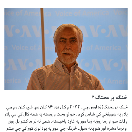
څنګه پر مختګ ؟
څنکه پرمختګ؟زه اوس چي. ۲۰۲۲م کال دی ۸۴ کلن یم. شپږ کلن وم چي
پلار په ښوونځي کي شامل کړم. خو لږ وخت وروسته په هغه کال کي مي پلار
وفات سو او زما روزنه زما مور په غاړه واخیسته. هغې ته تر ما کشر بل زوی
او ترما مشره لور هم پاته سول. څرنګه چي موږ په یوه لوی کور کي چي مشر