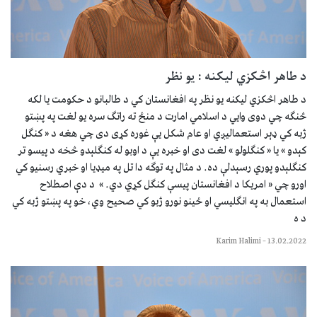
د طاهر اڅکزي لیکنه : یو نظر
د طاهر اڅکزي لیکنه یو نظر په افغانستان کي د طالبانو د حکومت یا لکه
څنګه چي دوی وایي د اسلامي امارت د منځ ته راتګ سره یو لغت په پښتو
ژبه کي ډېر استعمالیږي او عام شکل یې غوره کړی دی چي هغه د « کنګل
کېدو » یا « کنګلولو » لغت دی او خبره یې د اوبو له کنګلېدو څخه د پیسو تر
کنګلېدو پوري رسېدلې ده. د مثال په توګه دا تل په میډیا او خبري رسنیو کي
اورو چي « امریکا د افغانستان پیسې کنګل کړي دي. » د دې اصطلاح
استعمال به په انګلیسي او ځینو نورو ژبو کي صحیح وي، خو په پښتو ژبه کي
د ه
Karim Halimi
–
13.02.2022