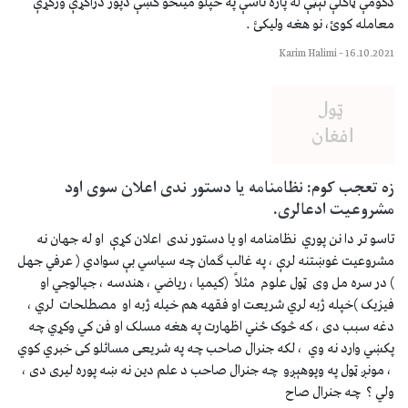
دكومې ټاكلې نېټې له پاره تاسې په خپلو مينځو كښې دپور دراكړې وركړې
معامله كوئ، نو هغه وليكئ .
Karim Halimi
–
16.10.2021
زه تعجب کوم: نظامنامه یا دستور ندی اعلان سوی اود
مشروعیت ادعالری.
تاسو تر دا نن پوري نظامنامه او یا دستور ندی اعلان کړې او له جهان نه
مشروعیت غوښتنه لرې ، په غالب ګمان چه سیاسي بې سوادي ( عرفي جهل
) در سره مل وی ټول علوم مثلاً (کیمیا ، ریاضي ، هندسه ، جیالوجي او
فیزیک )خپله ژبه لري شریعت او فقهه هم خيله ژبه او مصطلحات لري ،
دغه سبب دی ، که څوک ځني اظهارت په هغه مسلک او فن کي وکړي چه
پکښي وارد نه وي ، لکه جنرال صاحب چه په شریعی مسائلو کی خبري کوي
، مونږ ټول په وپوهېږو چه جنرال صاحب د علم دین نه ښه پوره لیری دی ،
ولي ؟ چه جنرال صاح