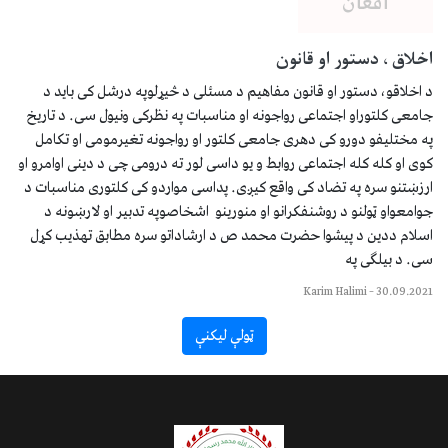
اخلاق ، دستور او قانون
د اخلاقو، دستور او قانون مفاهیم د مسئلی د څیړلوپه درشل کی باید د
جامعی کلتوراو اجتماعی رواجونه او مناسبات په نظرکی ونیول سی. د تاریخ
په مختلیفو دورو کی دهری جامعی کلتور او رواجونه تغیرمومی او تکامل
کوی او کله کله اجتماعی روابط و یو داسی لور ته درومی چی د دینی اوامرو او
ارزښتنو سره په تضاد کی واقع کیږی. پداسی مواردو کی کلتوری مناسبات د
جوامعواو ټولنو د روشنفکرانو او منورینو اشخاصوپه تدبیر او لارښونه د
اسلام ددین د پیشوا حضرت محمد ص د ارشاداتو سره مطابق تهذیب کړل
سی. د بیلګی په
Karim Halimi
–
30.09.2021
ټولې لیکنې