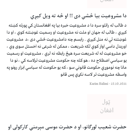
دا مشروعیت بیا څشي دی !! او څه ته ویل کیږي
د طالب له راتلو سره دا د مشروعیت خبره بیا په افغانستان کي پورته کښته
کیږي ، طالب له جهان او ملت نه مشروعیت او رسمیت غوښتنه کوي ، او دا
غوښتنه ئې نه منل کیږي . رابسم چه دامشروعیت څشي دی ،د مشروعیت
اوریدل داسي اواز کوي لکه شریعت ، ممکن له شرعی نه اخستل سوی وي ،
خو مشروعیت له له شریعت سره هیڅ رابطه نه لري ، مشروعیت او رسمیت
یو سیاسي اصطلاح ده ، هو كله چه حکومت مشروعیت ترلاسه کي ، نو دا
مانا چه نوموړي حکومت قانوني سو ، که یو حکومت له سیاسي ابزار رونو په
واسطه مشروعیت تر لاسه نکړي پس قانو
Karim Halimi
–
23.10.2021
حضرت شعیب لورګانو، او د حضرت موسی مېرمني کارکولی او