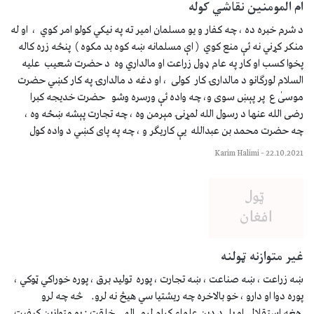
ام المومنین نقاشي کوله
د شرم خبره ده ، چه کفار و یو مسلمان امیر ته په نیکي کولو امر کوي ، او له
منکر کړني نه ئې منع کوي ( اې مسلمانه ښه کوه بد مکوه ) پنځه زره کاله
پخوا کسب او کار په عام ډول زراعت او مالداري وه د حضرت شعیب علیه
السلام لورګانو د مالدارۍ کار کولی ، او دغه د مالدارۍ په کار کښي حضرت
موسیٰ ع پر پېښ سوی و، چه واده ئې ورسره وشو حضرت خدیجه کبرا
رضی الله عنھا د رسول الله لمړنۍ مېرمن وه ، چه تجارت پېشه ښځه وه ،
چه حضرت محمد بن عبدالله يې کاریګر و ، چه په پای کښي د واده کول
Karim Halimi
–
22.10.2021
غیر متوازنه ټولنه
ښه زراعت ، ښه صناعت ، ښه تجارت ، پوره تولید برق ، پوره خوراکي ټوکي ،
پوره دوا او دارو ، خو بالاخره چه ریشتیا سي هیڅ نه لرو. څه چه لرو
هغه استقلال او بل د دین علماء کرام لرو الهي خلقت : یو متوازین کیفیت