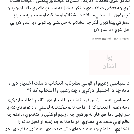
تکامل لمړۍ علامه دا ده چه : انسان ته خیالت ور پیداسي ، خیالات اقسام
لري چه بعضي خیالات دي د فکر د خلل په سبب پیداکیږي ، انسان چپ او
لپ ږغوي ، او بعضي خیالات د مشکلاتو او مشقت او سختیو په سبب په
مغز کي پیدا کیږي فکر چه مشلاتو ته حل نشي پیداکولی ، په لنډو لارو يي
حل لټوي ، د لنډو لارو
Karim Halimi
–
07.11.2021
د سیاسي زعیم او قومي مشرتابه انتخاب د ملت اختیار دی ،
تاته چا دا اختیار درکړی ، چه زعیم را انتخاب که ؟؟
د سیاسي زعیم او رئیس قوم انتخاب زما اختیار دی ، تاته چا دا اختیاردرکړی
، چه زعیم را انتخاب که ! دا چه تا يو څوکتابونه لوستي او د عربو تاج دي پر
سر ایښی ، دا حق ځان ته ور کوې چه : زعیم او کفیل را انتخابوې ،دامنم چه
عالم او بې علمه ندي مساوي ، نو دا مانا نه چه زعیم او کفیل به ته را
انتخابوې ، دا منم چه علم د خدای ذاتي صفت دی ، علم لوړ مقام دی ، هو