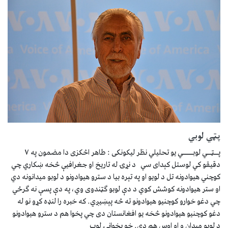
پټي لوبي
پــټــي لوبـــــي یو تحلیلي نظر لیکونکی : طاهر اڅکزی دا مضمون په ۷
دقیقو کي لوستل کېدای سي د نړۍ له تاریخ او جغرافیې څخه ښکاري چي
کوچني هیوادونه تل د لویو او په تېره بیا د سترو هیوادونو د لوبو میدانونه دي
او ستر هیوادونه کوشش کوي د دې لوبو ګټندوی وي، په دې پسې نه ګرځي
چي دغو خوارو کوچنیو هیوادونو ته څه پېښیږي. که خبره را لنډه کړو نو له
دغو کوچنیو هیوادونو څخه یو افغانستان دی چي پخوا هم د سترو هیوادونو
د لوبو میدان و او اوس هم دی. خو پخوانۍ لوب