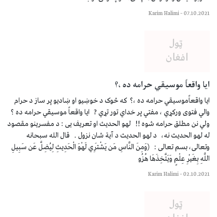
Karim Halimi
–
07.10.2021
ایا واقعاً موسیقي حرامه ده ،؟
ایا واقعاًموسیقي حرامه ده ،؟ که څوک د خوښیو او ښادیو پر ساز د حرام
والي فتوی ورکړي ، مفتي پر خداي تور تړي ? ایا واقعاً موسیقي حرامه ده ؟
ولي نن مطلق حرامه شوه !! لهو الحدیث او تعریف یی : د مفسرینو مقصود
له لهو الحدیث نه، د لهو الحدیث د آیة شان نزول . قال الله سبحانه
وتعالى، بسم تعالی : (وَمِنَ النَّاسِ مَن يَشْتَرِي لَهْوَ الْحَدِيثِ لِيُضِلَّ عَن سَبِيلِ
اللَّهِ بِغَيْرِ عِلْمٍ وَيَتَّخِذَهَا هُزُو
Karim Halimi
–
02.10.2021