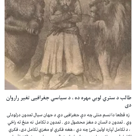
طالب د ستري لوبي مهره ده ، د سیاسي جغرافیی تغیر راروان
دی
زه قطعا دا نسم منلی چه دې جغرافیی دي د جهان سیال تمدون درلودلی
وي . تمدون د انسان د مغز محصول دی . تمدون د تکامل نه منځ ته راځي
، د تکامل لپاره اولین شئ چه دي ، هغه فکري او مغزي تکامل دی، فکري