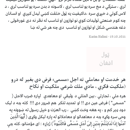
لري ، سترګي د مخ سره یو تناسب لري ، لاسونه د بدن سره یو تناسب لري ، د
لاس ګوتي د خپړي سره ،داکیفیت يه ټول خلقت کښي لیدل کیږي او انسانان
چه کوم صنعتي تولیدات کوي نو توازون او تناسب له نظر نه دی غورځولی ،
دغه هندسي شکل او توازون او تناسب دی چه هر شي ته ښا
Karim Halimi
–
19.10.2021
هر خدمت او معاملې ته اجل «مسمی» فرض دی بغیر له درو
(ملكيت فكري ، مادي ملك شرعي ملکیت او نکاح
هره ملي ، تجارتي ، بین المللي د وثیقې او معاهدې لپاره ضرب الاجل (
"مسمی" ) فرض عین دی !! او تمدید تذکر هم ضرور دی !!! کله چه د لیک
دود ډیر کم و ، په هغه وخت کښي ، رب العزت و خپل رسول ته ښوونه په
وحی سره وکړه چه د معاهداتو او معاملاتو له پاره لیکل وکړی ( أَيُّهَا الَّذِينَ
آمَنُوا إِذَا تَدَايَنْتُمْ بِدَيْنٍ إِلَىٰ أَجَلٍ مُسَمًّى فَاكْتُبُوهُ ۚ) ژباړه : اى مؤمنانو، كله چې