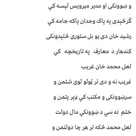
و ښوونکی او مدیر میرویس لېسه کي
ګرځېدی په پاک وجدان پاکه جامه کي
رشید خان دی یو بل ستوری ځلېدونکی
کندهار د معارف په تاریخچه کي
لعل محمد خان غریب
غریب نه و دی تر ټولو لوی شتمن و
سرښوونکی و مکتب کي ډېر پتمن و
ختم نه سي د ښوونکي مال دولت
لعل محمد ځکه تر هر چا دولتمن و