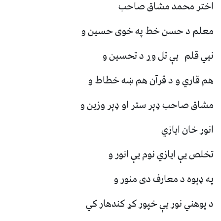
اختر محمد مشاق صاحب
معلم د حسن خط په خوی حسین و
نیي قلم یې تل وړ د تحسین و
هم قاري و د قرآن هم ښه خطاط و
مشاق صاحب ډېر ستر او ډېر وزین و
انور خان ایازي
تخلص یې ایازي نوم یې انور و
په ډېوه د معارف دی منور و
د پوهني نور یې خپور کړ کندهار کي