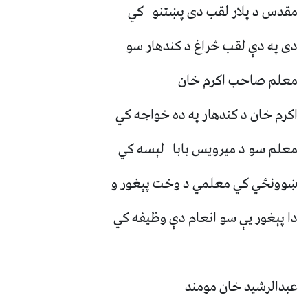
مقدس د پلار لقب دی پښتنو کي
دی په دې لقب څراغ د کندهار سو
معلم صاحب اکرم خان
اکرم خان د کندهار په ده خواجه کي
معلم سو د میرویس بابا لېسه کي
ښوونځي کي معلمي د وخت پېغور و
دا پېغور یې سو انعام دې وظیفه کي
عبدالرشید خان مومند