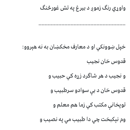
واوړي رنګ زموږ د بیرغ په تش غورځنګ
______________________________
خپل ښوونکي او د معارف مخکښان به نه هېروو:
قدوس خان نجیب
و نجیب د هر شاګرد زړه کي حبیب و
قدوس خان د بې سوادو سرطبیب و
توپخانې مکتب کي زما هم معلم و
وم نېکبخت چي دا طبیب مي په نصیب و