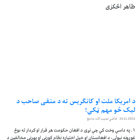
طاهر اڅکزی
د امریکا ملت او کانګریس ته د متقی صاحب د
لیک څو مهم ټکي!
24.11.2021
- قاضي نجیب الله جامع
۱. په داسې وخت کې چې نړۍ د افغان حکومت هر قرار او کردار ته بوڅ
غوږونه نیولي، د افغانستان او خپل اختیاره نظام کورنی او بهرنی مخالفین د