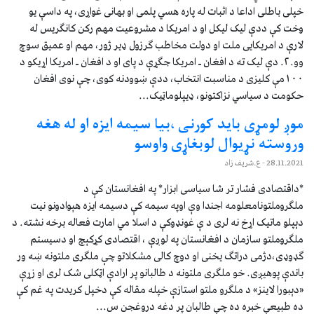
خپلی باطلی اداعا د اثبات له پاره هسي پلمی او بهانی غواړی، په داسې یو
وخت کې ددې لیک لیکل او د امریکا د مشروعیت مهم رکن کانګریس له
لارې د امریکایی ملت او دولت مخاطب ګرزول ډیر ژور، مهم او عمیق سوچ
وو.۲. دې لیک ته د افغان ـ امریکا جګړې د پای او د افغان ـ امریکا اړیکو د
۱۰۰مې کلیزی د مناسبت انتخاب، ددې ښوودنه کوی، چې نوی افغان
حکومت د سیاسي نزاکتونو، ډیپلوماټیک...
موږ لومړی باید کورنی ،بیا سیمه ایزه او له هغه
وروسته نړیوال لوبغاړی واوسو
28.11.2021
- ع.شریف زاد
*داقتصادی فشار تر شا سیاسی ابزار* په افغانستان کې د
ملګروملتونامعلومه اجندا وې اوپه سیمه کې دسیمه ایزه هېوادونو نیت
دېپلو ماتیک اړخ نه لری د ې غونډوکې د اسلا مي امارت فعاله برخه نشته. د
ملګروملتو سازمان د افغانستان په لوږې ، اقتصادی کړکېچ او دسیستم
ګډوډی،دژمی دراتګ یخنی او دوچ کالی مشکلاتو چې ملګری ملتونه ښه ور
باندې پوهیږی. خو ملګری ملتونه د طالبانو پر ارادې اټکلی شک لری او زړې
«دېبورا لاینز» د ملګرو ملتو استازې خپله مقاله کې دخپل کریدت په غم کې
ده طبیعې خبره ده چې طالبان پر دغه دروغجن س...