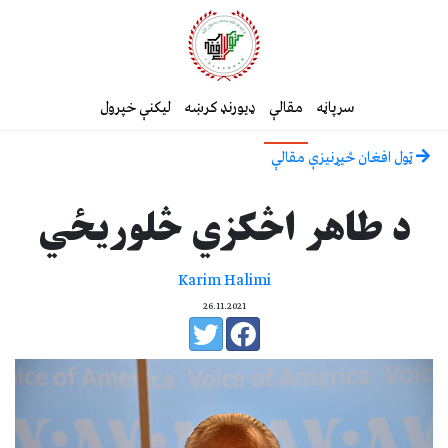
سرپاڼه
مقالې
ډیورنډ کرښه
لیکنې خپرول
ټول افغان څیړنیزې مقالې
د طاهر اڅکزي څلوریځي
Karim Halimi
26.11.2021