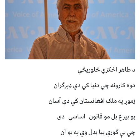
د طاهر اڅکزي څلوریځي
دوه کارونه چي دنیا کي دي ډېرګران
زموږ په ملک افغانستان کي دي آسان
یو بیرغ بل مو قانون اساسي دی
چي یې ګورې بیا بدل وي په یو آن