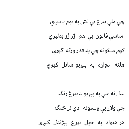
چي ملي بیرغ یې تش په نوم یادیږي
اساسي قانون یي هم ژر ژر بدلیږي
کوم ملکونه چي په قدر ورته ګوري
هلته دواړه په پېړیو ساتل کیږي
بدل نه سي په پېړیو د بیرغ رنګ
چي ولاړ یې ولسونه دي تر څنګ
هر هیواد په خپل بیرغ پېژندل کیږي