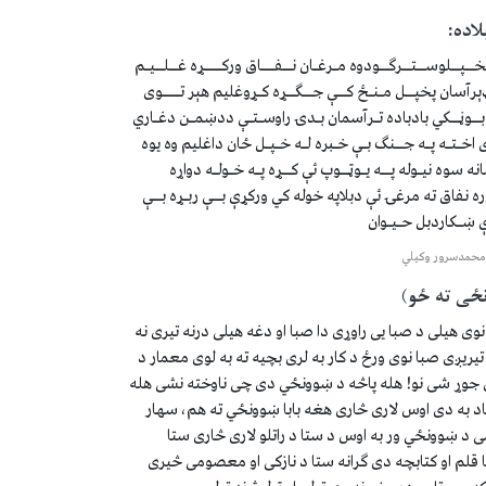
لاده:
پخــپــلوســتــرګــودوه مـرغـان نــفـــاق ورکــــړه غــلــیـم
ېرآسان پخپــل مـنـځ کــې جــګــړه کـړوغلیم هېر تــــوی
 بــوڼــکي بادباده تـرآسمان بـدۍ راوسـتـې ددښمـن دغـاري
اخـتـه پـه جــنګ بـې خـبره لـه خـپـل ځان داغلیم وه يوه
ه سوه نیـوله پــه یـوټــوپ ئې کــړه پـه خـولـه دواړه
ره نفاق ته مرغۍ ئې دبلاپه خوله کي ورکړې بــې ربـړه بــې
ښـکاردبل حـیـوان
محمدسرور وکیلي
ځی ته ځو)
وی هیلی د صبا یی راوړی دا صبا او دغه هیلی درنه تیری نه
یریږی صبا نوی ورځ د کار به لری بچیه ته به لوی معمار د
جوړ شی نو! هله پاڅه د ښوونځي دی چی ناوخته نشی هله
د به دی اوس لاری څاری هغه بابا ښوونځي ته هم، سهار
ی د ښوونځي ور به اوس د ستا د راتلو لاری څاری ستا
ا قلم او کتابچه دی ګرانه ستا د نازکی او معصومی څیری