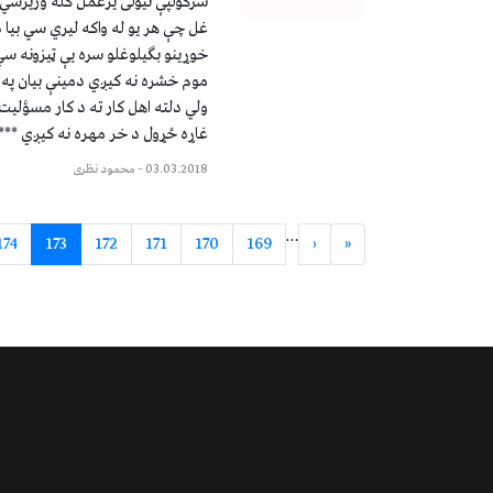
سرکولپې نیولی یرغمل کله وزیرسي
غل چې هر یو له واکه لیري سي بیا 
خوړینو بګیلوغلو سره يې ټیزونه سي
موم خشره نه کیږي دمینې بیان په 
ولي دلته اهل کار ته د کار مسؤلیت
غاړه ځړول د خر مهره نه کیږي ***
03.03.2018
–
محمود نظری
…
174
173
172
171
170
169
‹
«