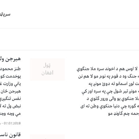
سرپاڼه
هیرجن ول
 لا اوس هم د اخوند سره ملا جنګوي
طنز محمود ن
 جنګ وه د قوم په نوم مو لا هم نن
یوخدمت کوي 
ت لوړ اسمانو ته دوئ مونږ په
یاني وزارت غ
 مونږ تیر شول چې په سره اور کې
هیرجن ځان ی
ا جنکوي یو والی ورور ګلوي د
نفس تنګیږي 
 ګوره چې دنیا جنکوي وطن ته ای
نبض ول ته ل
حمه چم ګاونډ مو
مي وچه وچه 
07.07.2018
–
م
قانون ناس