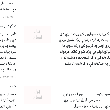
نه ده ته ولي
خپله نخښه له
24.03.2018
–
م
د ګردي می
 کاروانونه سهارونو کې ورک شوي دې
طنز محمود ن
د وخت په ګردابونوکې ورک شوي ویرې
دې وطنه په 
ري اوس په غرونو کې ورک شوي ما
پيغله په پر
ودو توپانونو کې ورک شوي کلک عزمونه
سره روانه ده
کرونو کې ورک شوي بورو میندو تورې
پښتون ازادی
ې په جنګونو کې ورک شوي لاسنیو
امریکا د پښ
چي دلته په 
17.03.2018
–
م
حمد
ال کومـــــــــــه نور له موږ لرې
حمد اې د ټول
ــــــــــه سر مې قبول کړه چې ترې
تا پرودګاره 
ډې مور ویرونه، درته سوال
عالم یې لایز