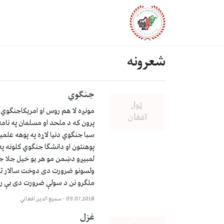
شعرونه
جنګوي
مونږه لا هم روس او امریکاجنګوي
پرون که د ملحد او مسلمان په نامه
سبا جنګوي دنیا لاړه په پوهه علمی
پوهنتون او دانشګا جنګوي کلونه په
لمبیږو دښمن مو هر یو خیل جلا جل
ولسونو ضرورت دی دوخت سالار ته
ملګرو نن د سولې ضرورت دی بې ر
09.07.2018
–
سمیع الدین افغاني
غزل