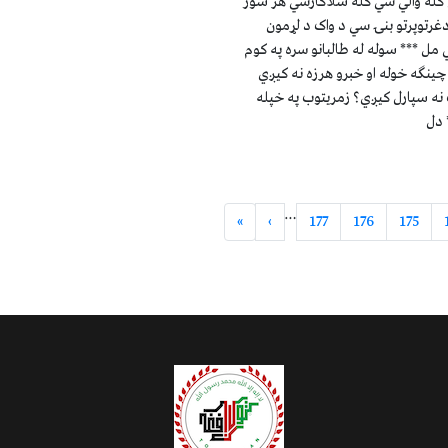
 کله والي سي کله سلاکارسي هر سور
دغرتوپرتو بنۍ سي د واک د لړمون
 مل *** سوله له طالبانو سره په کوم
چینګه خوله او خبرو هرزه نه کیږي
 نه سپارل کیږي؟ زمریتوب په خپله
 دل
…
»
›
177
176
175