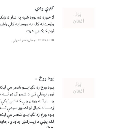
ګډې وډې
لا خوره ده توره شپه په ښار د ښکل
ولوخدایه کله به موسا په کلي راشي
نوم څوک یې عزت
25.05.2018
–
جمال ناصر اصولي
يوه ورځ...
يـوه ورځ زه لګيا يـــو شعر مې ليکه ز
تورو پېغلې تلې د شعر ګودر تـــه د 
چـــا راتــه وويل چې څه شى ليکې
زمــــا د خيال او تصـور سيمې تـــه
يـوه ورځ زه لګيا يــو شعـر مې ليکه
لکه پښې د زيــارکښ چاودې، چاودې ل