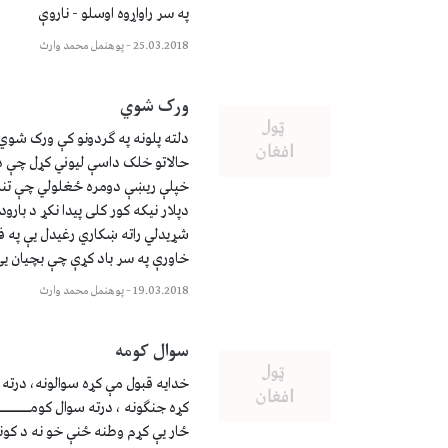
په سر راواړوه اوسلو - ناروې
25.03.2018
–
پوهنمل محمد وارث
ورک شوي
دلته پلونه په ګردونو کې ورک شوي
حالاتو خلک داسې لیوني کړل چې 
خپلې ریښې دومره ځغلولي چې تنز
دپلار نیکه کور کلی پیدا نکړ د بار
شړیدلي راته ښکاري رغیدل یې په ف
خاورې په سر باد کړې چې بچیان ی
19.03.2018
–
پوهنمل محمد وارث
سوال کومه
خدایه قبول مې کړه سوالونه، درته سو
کړه جنګونه ، درته سوال کومـــــــ
ځار یې کړم وطنه ځنې خو نه د کون