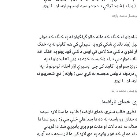
 وارثه ) شوم تڼاکې د مجمر سره اوسیږم اوسلو - ناروې
وهنمل محمد وارث
ښامونو نه څنګ ځه دلته ماتو ګړنګونو نه په څنګ ځه مونږ
پل ژوند باندې شکي کړو په سپرلي کې هم ګلونو نه په څنګ
فتوې د کلي ملا لاس کې اوس د کلي ګودرونو په څنګ ځه
اب دواړه یې درنه واخیست خود به وایي تعلیمونو نه په
 چم او په ګاونډ کې چې اوسیږې ازار اخله، ثوابونو نه په
ردونه د ولس مجسم نه کړي بس ( وارثه ) دې شعرونو نه
وسلو - ناروې
وهنمل محمد وارث
ۍ خدای ناراضه!
ظری طالب ستړۍ خدای ناراضه! طالبه دا ستا لاره سیده
ره خدای ږو راسته نه ده دا ستا هلي ځلي چې زه وینم ستا دا
حلاله نه ده د لات او منات نوم پرې یادیږي ستا دا قرباني
ه نه ده لږ څه غو ر وکړه په دې لاره کې دا لار سمه دمه آواره