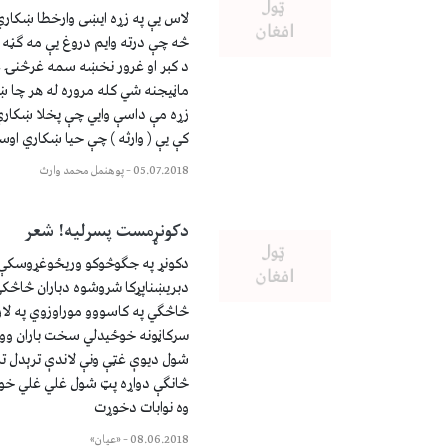
لاس یې په زړه ایښی وارخطا ښکاري
څه چې درته وایم دروغ یې مه ګڼه و
د کبر او غرور نخښه سمه غرڅنۍ غو
ماڼیجنه شي کله مروره له هر چا ښ
زړه مې داسې وایي چې پخلا ښکاري 
کې یې ( وارثه ) چې حیا ښکاري اوسل
05.07.2018
–
پوهنمل محمد وارث
دکونړمست پسرلیه! شعر
دکونړ په جګوڅوکو وریځوغړوسکې ج
دبریښناپړکا شروشوه دباران څاڅکي
څاڅګي په کاسووو موراوزوي په لار
سرکاڼونه خوځیدلي سخت باران وور
شول دیوې غټې ونې لاندې ترېدل تر
څانګې دواړه پټ شول غلي غلي خواو
وه نوابات دخوړت
08.06.2018
–
«عیان»