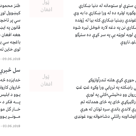
 ستړې او ستومانه له دنیا ښکاري
طنز محمود ن
ګوره اوتره ده له ورا ښکاري دا به وي
کیښوول لوړ 
ندې رښتیا ښکاري کله بیا له ژونده
سي پر تاخچه 
کاري نن په دغه لاره څوځل تیره شوه
قانون په ايښ
لویه لوپټه یې په سر کړې ده سترګو
هغه افغان ځ
وـ ناروې
باغچه سي یو
لوی خاین ته
–
09.06.2018
سل څېرې 
وړې کړې هلته تندرآوازوکړ
خدايزده څه ډو
 راښکته په ترپایې ورا وکړه غټ غټ
څاروان کاروا
روان وو د«تیشې»کلي په لورې
يـوو د ابليس 
اګیرکړي ځای په ځای همدلته تم
پـــه فکر د
ې لاندې باندې سره توتان له هرې
خــار ګل مو 
شااوبه راتللې دشاخواته یوه غونډۍ
مــونــږ يـوو
–
03.06.2018