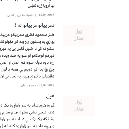
بیا اُروپا زړه کښې
13.04.2018
–
ډ. حمیدالله زړور صاپی
دمرییانو مرییانو ته !
طنز محمود نظری دمرییانو مرییانو 
یوازې په پښتون ږغ ونه کړ دټولو کا
ستغ نه کړ دا شین ګلبڼ یې په ډیرو
دپردو لوچکانو او غلو په ضد ویده و
اړه دوه ډوله سوه کم اصل او اصل ا
چغ بغ ونه کړ دویم یې هغه د لوي 
دقصاب د تیرې چړې په لیدو یې ان ی
01.04.2018
–
محمود نظری
غزل
ګوره هرماښام په سر راواړوه ډک دمی
دغه شیبې نشي ستړی جام مدام په س
وځانګه ډک ډک یې د بام په سر راواړ
ویریږه دام په سر راواړوه کله که ( و