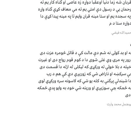
ربان شه زما دنیا اوعقبا دواړه زه عاصی او ګناه کار یم ته
رحمان یې د رسول دې امتي یم ته مې معاف کړې ګناه واړه
په سجده یم او ستا مینه قران وایم تا په مینه پيدا کړې دا
دواړه ستا د م
میدالله فیضي
ښه او بد کولی نه شم دې مالت کې د قاتل څومره عزت دی
ور په مرۍ وي غلی شوی دا د کوم قوم رواج دی او غیرت
پله د بلا خولې ته ورکړی که لیکلی له ازله دا قسمت دی
 سرکښه او ناراض شي که زوریږي دې کې هم د رب
شیندلې پرګنې به کله یو شي که لاسونه سره ورکړي لوی
 ځمکه چې سوزیږي او وریته شي خود به وایو پدې ځمکه
دی
وهنمل محمد وارث