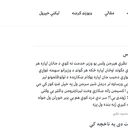
مقالې
ډیورنډ کرښه
لیکنې خپرول
س
ظري هیرجن ولس یو وزیر خدمت نه کوي د جانان لپاره هر
دګوند اوځان لپاره ځکه هر ګونډ د وزیرانو سهمه غواړي
واړي دجیب جان لپاره یوکام ښکاریده د تولوظلمونو تیر
ې ورساوه تر درمل شیر سرجن ول په خپل غټ کور کي مي
ا کسیجن راته ښکاري وخت تیرنایتروجن ډاکټر یې وکتی
ا ژوندی يې؟! سر دي درد کوي هم یې ډیر خوږلن ول خوله
کیږي ژبه بنده ول پزه
حمود نظري
ت دی په تاخچه کي