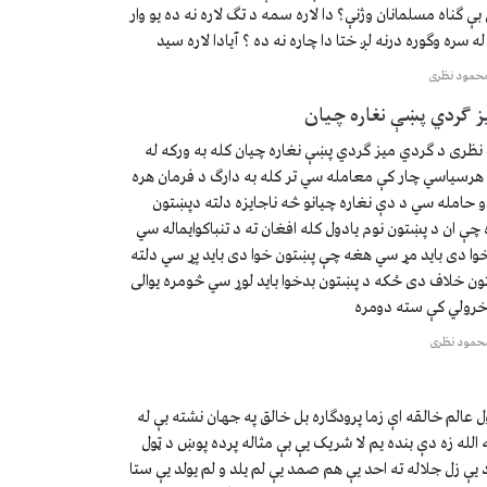
 بې ګناه مسلمانان وژنې؟ دا لاره سمه د تګ لاره نه ده یو وار
 سره وګوره درنه لږ ختا دا چاره نه ده ؟ آیادا لاره سید
حمود نظری
ز ګردي پښې نغاره چیان
ظری د ګردي میز ګردي پښې نغاره چیان کله به ورکه له
هرسیاسي چار کې معامله سي تر کله به دارګ د فرمان هره
دو حامله سي د دې نغاره چیانو څه ناجایزه دلته دپښتون
 چې ان د پښتون نوم یادول کله افغان ته د تنباکوایماله سي
خوا دی باید مړ سي هغه چې پښتون خوا دی باید پړ سي دلته
تون خلاف دی ځکه د پښتون بدخوا باید لوړ سي څومره یوالی
خرولي کې سته دومره
حمود نظری
 عالم خالقه اې زما پرودګاره بل خالق په جهان نشته بې له
ته الله زه دې بنده یم لا شریک یې بې مثاله پرده پوښ د ټول
د یې زل جلاله ته احد یې هم صمد یې لم یلد و لم یولد یې ستا