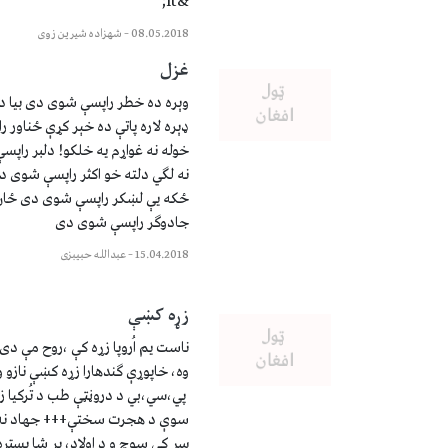
&lt;
08.05.2018
–
شهزاده شيرين زوی
غزل
وېره ده خطر راپسې شوی دی بیا د
ډېره لاره پاتې ده خېر کړې ځناور 
خوله نه غواړم یه خلکو! دلبر راپ
نه لګي دلته خو اکثر راپسې شوی 
ځکه یې لښکر راپسې شوی دی ځان ت
جادوګر راپسې شوی دی
15.04.2018
–
عبدالله حبیبزی
زړه کښې
ناست یم اُروپا زړه کې ،روح مې د
وه، خاپوړې ګندهارا زړه کښې نازو
پي،سي،بي د دروڼټې طب د تُرکیا 
سوې د هجرت سختې+++ جهاد نه ،
سر کې سوچ و د اولاد، پر شا بستر