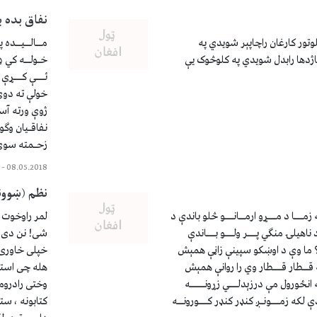
نفاق بده ب
وتور کارغان راچاپېر شويدي په
مــالــیــده 
اژدها رابدل شویدي په کلوڅوک یې
خـولــه کي ډ
ئـــې کـــړې
خولې ته دوی 
ژوې ورته آسان
نفاقـیان وګو
زحـمته سوې 
–
08.05.2018
نظم (ښوون
مـــا د مـــړو ارمــانـــو څلو باندې د
لمر راوخوت ن
ناهيلۍ منګي پـــر ولـــو بـــاندې
شی! نن دی ت
؟ ما وې د اوښکو سپينې زاڼې همېش
خپلی خاوری 
 قــطار قـــطار وي را روانې همېش
هله چی استا
 انځورول مې درزېدلـــي زړونـــــه
وختی رادروم
که زمـــونـږ کنډر کنډر کـــورونــه
کتابونه ، ست