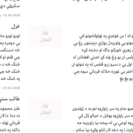
سکروټې دي (
01.04.2018
–
پ
غزل
ته ! بن غونډې په ټولوکامونو کې
تورو تورو ما
مونو یې واوریدل یوازې دپښتون ږغ یې
یې دومره پخ
 زهري ځوزانو ډاګ او دشته کړه
ځه دسنګسار 
لس ان یو وغ ونه کړ اصلي افغانان له
چې قلم او کت
ول یې د سرو زرو قفس ته په ننوتو ان
څنګ ځه د دوﺉ
اختر بې غوږه حلاله قرباني سوه چې
څنګ ځه چې د
و بغ بغ
په څنګ ځه ا
29.03.2018
–
پ
طالب ستړ
و جام په سر راواړوه تم به د ژوندون
طنز محمود ن
ر راواړوه یوځل د خیالو ټال کې
نه ده! دا لا
وه لومې یې له بیخه بیا راوریبه مه
قرباني ټوله 
ارث ) په دغه لار تللو وکړه بیا سلام ،
دالله په نام