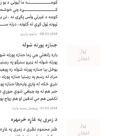
کومـــــــــــــــــــه ما لیونۍ د ی
کــــــــــــــــــــــــــړه چې خ
کومه د غیرتي ولس پکړۍ نه ، نن بهیږي و
ټپونه ټول کړې ته ګلونه، درته ســــــــ
08.03.2018
–
جاوید یارزی
جنازه پورته شوله
یاره رانغلې چې زما جنازه پورته شو
پورته شوله له ډیرو سترګو په رښتی
یوځل بیا جنازه پورته شوله زه پوهی
مراد ته رسم په رښتیا جنازه پورته 
نلري ځکه له وارې وارخطا جنازه پو
خبر هم نه وه چیغې شوې جوړې دا 
تکفین هم مې تدفین او هم رواج پو
07.03.2018
–
پوهنمل محمد وارث
د زمری په غاړه خرمهره
طنز محمود نظری د زمری په غاړه 