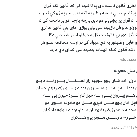
ظری قانون ناست دی په تاخچه کي که قانون لکه قران
پر تاخچه سي دا ښه وطن په لکه دین سل په زروکي تجزیه
د قران پر ایښوولو مو دین پارچه پارچه کړ پر تاخچه کې د
وولو به وطن بازیچه سي وایي یوازې ځای چې قانون نه لري
نګل دی بې قانونه ځنګل د درغلو اخیر شخصي دګلو
 خاین وطنپلور په دي هیواد کې تر اوسه محاکمه نسو هر
 دلته قانون خپله اتومات چمچه سي خدای دي د چا
محمود نظری
سل مخونه
ل، څه شـان يـوو عجيبه راز انســانــــان يــــوو نـــه د يــو
ن يوو نـــه پــه يـــو مسير روان يوو د رســـول(ص) هم امتيان
هـــم پيــروان يــــوو نــه خپل کار لــــره حيران يوو نـــه
 خپل ځان يـوو ســـل څېرې ســـل مو مخونه خـــوی مو
مخونه د عمر(رض) لارويـان مــونږ يوو د «لولو» داداګان
 خــوارج د زمــــان مـــونږ يوو همفکران
شهزاده شيرين زوی