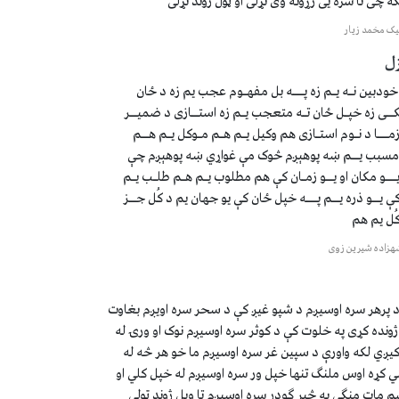
 چی تا سره یی زړونه وی تړلی او ټول ژوند تړلی
یک مخمد زیار
ل
خودبين نـه يـم زه پـــه بل مفهـوم عجب يم زه د ځان
ـکــی زه خپـل ځان تـه متعجب یـم زه استــازی د ضميــر
مـــا د نـوم استـازی هم وکيل يـم هـم مـوکل يـم هــم
مسبب یــم ښه پوهېږم څوک مې غواړي ښه پوهېږم چې
ــو مکان او يــو زمـان کې هم مطلوب يـم هـم طلـب يـم
کې يــو ذره يــم پـــه خپل ځان کې يو جهان يم د کُل جــز
کُل یم هم
هزاده شيرين زوی
 د پرهر سره اوسیږم د شپو غیږ کې د سحر سره اویږم بغاوت
ژونده کړی په خلوت کې د کوثر سره اوسیږم نوک او ورۍ له
 کیږي لکه واورې د سپین غر سره اوسیږم ما خو هر څه له
ني کړه اوس ملنګ تنها خپل ور سره اوسیږم له خپل کلي او
م مات منګي په څیر ګودر سره اوسیږم تا ویل ژوند ټولې