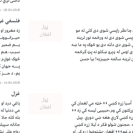
داسی تږي لکه
18.04.2018
–
ن
فلسفي غز
 چا نظر راپسې شوی دی کلي ته مو
زه مغرور او 
راپسې شوی دی نه ورځمه نور ترینه
حيــرانــوون
سې شوی دی دلته دی یو څوک په ما ښه
يـــم ضمیر ز
دی اوس له ډېرو ښکلو نه پټ ګرځمه
سبـب، هـم 
رینه ساتمه حبیبزیه! بیا حسن
څوک غواړم يـ
پــــه جهان 
یم، د جـــز 
14.04.2018
–
ش
غزل
ی آسیا زړه کښې ++ خټه مې لغمان کې
یاغي درد او
 وړکتون کې وم،حبیبیی لیسه کې زه ++
مې ددنیا له 
زړه کښې لاړې هغه ښې دورې ،پیل
بله کله جلا
مجنون شولو فکر د لیلا زړه کښې
جانانه سپیل
ه د غم+++ افغان-پشتوخوا زړه کې او
رواج وتلی نش