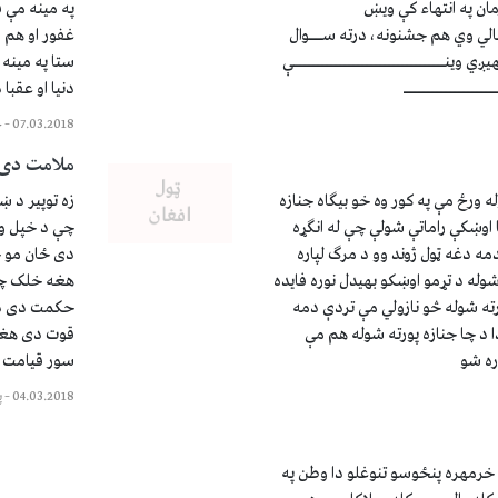
و زمان په انتهاء کې ویښ
په مینه مې ق
وشحالي وي هم جشنونه، درته ســـوال
غفور او هم 
ینــــــــــــــــــــــــــــــــــې
ستا په مینه 
ـــــــــــــــــ
دنیا او عقبا 
07.03.2018
–
ح
ملامت دی
له ورځ مې په کور وه خو بیګاه جنازه
زه توپیر د 
ا اوښکې راماتې شولې چې له انګړه
چې د خپل ور
دمه دغه ټول ژوند وو د مرګ لپاره
دی ځان مو خ
شوله د تړمو اوښکو بهیدل نوره فایده
هغه خلک چې
رته شوله څو نازولي مې تردې دمه
حکمت دی دا 
د چا جنازه پورته شوله هم مې
قوت دی هغه
ره شو
سور قیامت 
04.03.2018
–
پ
خرمهره پنځوسو تنوغلو دا وطن په