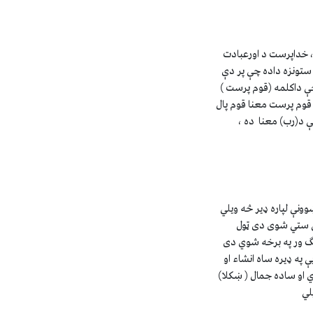
‏خداپرست ‏د اورعبادت
‏ستونزه داده چې پر دې
چې داکلمه (قوم پرست )
 قوم پرست معنا قوم پال
ې د(رب) معنا ده ،
ونې لپاره ډير څه ويلي
تي ستي شوى دى ټول
تگ ور په برخه شوي دى
 په ډيره ساه انشاء او
او ساده جمال ( ښکلا)
لي