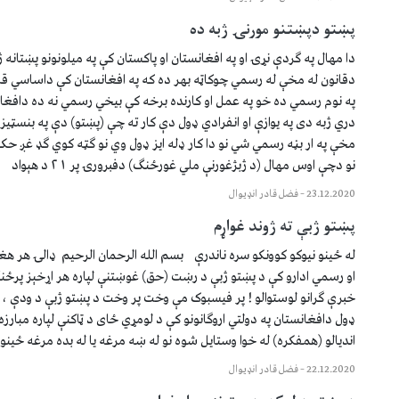
پښتو دپښتنو مورنۍ ژبه ده
دا مهال په گردې نړۍ او په افغانستان او پاکستان کې په ميلونونو پښتانه 
په نوم رسمي ده خو په عمل او کارنده برخه کې بيخي رسمي نه ده دافغان
دري ژبه دى په يوازې او انفرادي ډول دې کار ته چې (پښتو) دې په بنسټيز
مخې په ار بڼه رسمي شي نو دا کار ډله ايز ډول وي نو گټه کوي گډ غږ ح
نو دچې اوس مهال (د ژبژغورنې ملي غورځنگ) دفبرورۍ پر ٢١ د هېواد
23.12.2020
–
فضل قادر انډيوال
پښتو ژبې ته ژوند غواړم
له ځينو نيوکو کوونکو سره ناندرې بسم الله الرحمان الرحيم ډالۍ هر هغ
او رسمي ادارو کې د پښتو ژبې د رښت (حق) غوښتنې لپاره هر اړخېز پرځ
خبرې گرانو لوستوالو ! پر فيسبوک مې وخت پر وخت د پښتو ژبې د ودې ، 
ډول دافغانستان په دولتي اروگانونو کې د لومړي ځاى د ټاکنې لپاره مبارزه
انديالو (همفکره) له خوا وستايل شوه نو له ښه مرغه يا له بده مرغه ځينو ب
22.12.2020
–
فضل قادر انډيوال