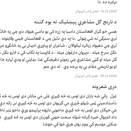
برابره ده ‏ دا
31.12.2020
–
فضل قادر انډيوال
د نارنج گل مشاعرې پېښليک ته يوه کتنه
هسې خو گران افغانستان داسيا په زړه کې يو داسې هېواد دى چې په ځانگ
ترې سترگې نه شي پټولى .دا په دې دليل چې د افغانستان ځينې ولايتونه
لري چې دهېواد زياتره ليکوالان ، شاعران او پياوړي اديبان يې په ځانگړو م
دگل سرخ ميله ، دپروان دارغوان ميله ، د کاپيسا په تگاب کې د انارو دگل مي
گل ميله او گڼې مشاعرې چې زمونږ دفرهنگي غنا، بډاينې او ودې لپاره خ
او يو تاريخي مقام يې په برخه وي . له دې جم
30.12.2020
–
فضل قادر انډيوال
درى شعرونه
غزل پاتې شه باران دى اوس به څه کيږي غلى مې جانان دى اوس به څه 
داستادمينې ټس شولو څېرې مې گريوان دى اوس به څه کيږي نن راته دې
مې خپگان دى اوس به څه کيږي ماخويې نازونه پرلېيمو وړي داخو ډير نا
داد انډيوال خبره گرانه شوله سخت خويې گوزران دى اوس به څه کيږي
ښکلى موسم کې ووم روان هرې خوا کې خوشا