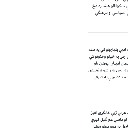
 د ځوانانو هېنداره مخ
بي ،سياسي او فرهنگي
ادبي بنډارونو کې په دغه
،چې په ځينو وختونو کې
غان اديبان ،پوهان ،او
زه اوس به راشو د تخلص
کلمه ده ،چې په صرفي
د عربي ژبې ځانگړى اغيز
 او داسې هم گڼل کيږي
رول په دوو ډولو ويشل