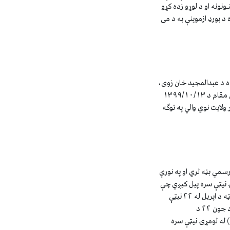
ونونه او د لوړو زده کړو
 د بورډ ازموينې به د مى
ده د عبدالمجید خان زوی،
د ‏سیمه ییزو ارګانونو خپلواکې ادارې په وړاندیز او د جمهوري ریاست عالي مقام د ۱۳۹۹/۱۰/۱۳
ار ولايت نوي والي په توګه
رسمي بڼه لري او په نورې
 نيټې سره پيل کيږي چې
د زيږديز ‏کال د مارچ له ٢١ سره سمون خوري ‏ بيا د غوايي ( ثور) لومړۍ نيټه د اپريل له ٢٢ نيټې
سره برابره وي د مى ٢١ دغبرگولي ( جوزا) له لومړۍ نيټې سره برابره وي ‏ د جون ٢٢ د
ابره ده ‏ دجولاى ٢٤ دزمري (اسد ) له لومړۍ نيټې سره