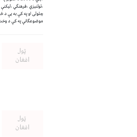
،تولنيزي ،فرهنگي ،ليکنې 
چلولى او په کې به يې د ځو
موضوعگانې په کې د وخت د