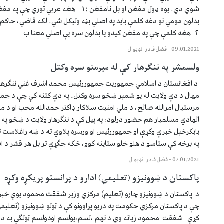
شوي دي. يوه ډول مفغن او بل نامفغن :١_ ‏هغه عربي
بدلون مومي نو ‏دغه کلمې بايد په اصلي بڼه وليکل شي. لکه قاضي، حاکم
٢_هغه کلمې چې په مفغن کيدو يا بدلون سره يې اصلي ‏معنا ب
09.01.2021
–
فضل قادر انډيوال
ولسمشر په ننګرهار کې له ميرمنو سره وکتل
د افغانستان د اسلامي جمهوریت جمهوررئیس محمد اشرف غني ننګرهار 
مهال د دې ولایت له یو شمېر ښځو سره وکتل. په دې کتنه کې چې د جم
مرستیال امرالله صالح، د ملي امنیت سلاکار ډاکتر حمدالله محب او د 
الهادي مسلمیار هم حضور درلود، په پیل کې د ننګرهار ولایت د ښځو په ا
بابکرخېل خبرې وکړې او جمهوررئیس او ورسره پلاوي ته د ښه راغلاست 
په برخه کې ستاسو د هلو ځلو ستاینه کوو، ځکه جګړې تر بل هر قشر د ا
07.01.2021
–
فضل قادر انډيوال
پاکستان د ښوونيزو (تعليمي) ادارو د پرانستو پريکړه وکړه
د پاکستان د ښوونيزو چارو (تعليم) مرکزي وزير شفقت محمود يوې خبر
چې د پاکستان مرکزي حکومت په دريو پړاوونو کې د ټولو ښوونيزو (تعليمي) 
کړې شفقت محمود زياته وي د نهم ،لسم،يولسم اودولسم ټولګي به د ج