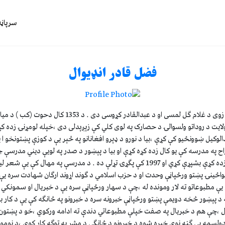
سرپاڼه
فضل قادر انډيوال
فضل قادر انډيوال د پتنگ زوى د غلام گل لمسى او د عبدالقادر ک
لايت د روداتو ولسوالۍ د حصارک په لوى کلي کې زېږېدلى دى ،خپله لومړنۍ زده کړه 
دالوکيل ښوونځيو کې کړې ،بيا د نورو د ډېرو افغانانو په څېر يې د کوزې پښتونخو ا
راح په مدرسه کې يو کال زده کړه کړې او بيا د پېښور د صدر په لويې ديني مدرسې 
الاسلاميه کې خپلې ديني زده کړې بشپړې کړي او 1997 کې پگړۍ تړلې ده . د مدرسې په مهال
واځينۍ پښتو ورځپاڼې وحدت او د حزب اسلامي د گوند اړوند ارگان شهادت سره يې
يې مطبوعاتو ته لار ومونده له ،چې د سهار ورځپاڼې سره يې د خبريال او سمونکي په
 پېښور څخه دويمې پښتو ورځپاڼې خبرونه سره د خبرونو په څانگه کې يې د کار به
ړل ،چې هم د خبريال په صفت خپلې مطبوعاتي دندې ته ادامه ورکوي ،خو د پښتو
اکتوبر په دولسمه يې گڼه نوې خپره شوه د خبرونو د څانگې د مشر په توگه کار کوي ،د ن