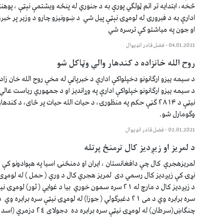
څخه، ابتدايه تر اتم ټولګي پورې به د جنوري له پنځه ويشتمې نېټې ، پوهنتـ
ادارې به د فبرورۍ له لومړۍ نېټې پيل شي د ښوونيزو چارو د وزير پر خبره
او جون په مياشتو کې ترسره شي
04.01.2021
–
فضل قادر انډيوال
روح الله خانزاده د کندهار والي وټاکل شو
د سيمه ييزو ارګانونو دخپلواکې ادارې د خبرپاڼې له مخې روح الله خان زا
نيټې د ۲۸۱۴ ګڼې حکم په منظورۍ، د حيات الله حيات پر ځای، د کنده
وګومارل شو.
02.01.2021
–
فضل قادر انډيوال
د لمريز او زيږديز کال ترمنځ پرتله ‏
لمريزهجري کال چې دافغانستان ، ايران او دمنځنۍ اسيا په هېوادونو کې ‏
نړۍ کې زيږديز کال رسمي دى ‏ لمريز هجري کال د وري ( حمل ) له لومړۍ
چنگاښ(سرطان) له لومړۍ نيټې سره بر