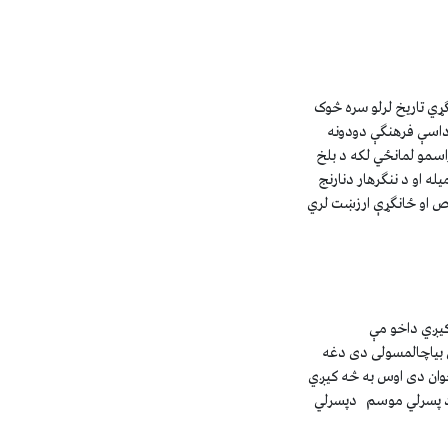
ړي تاريخ لرلو سره څوک
 داسې فرهنگې دودونه
راسمو لمانځي لکه د بلخ
له او د ننگرهار دنارنج
اص او ځانگړې ارزښت لري
کيږي داخو مې
 بياچالمسولى دى دغه
ځوان دى اوس به څه کيږي
 د پسرلي موسم دپسرلي