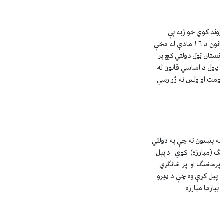
ژوند کوي خو ژبه ېې
دقانون له مخې له رسمي چوکاټه بهر ده که په افغانستان کې داساسي قانون د ١٦ مادې له مخې
ستان ټول دولتي کچ پر
 ډول د اساسي قانون له
کومت او ولس ته ژر رسي
ه پښتون ته چې په دولتي
نگ (مبارزه) کوي د پېل
پرمختگ او پر ځانگړي
 پيل کړې وه چې د ډيرو
يازما مبارزه