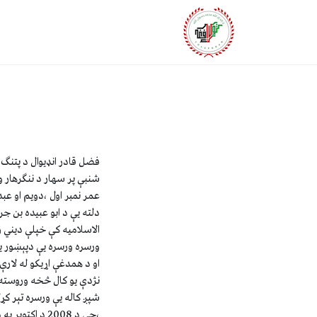
شنبې پر سهار د ننگرهار و
عمر نمبر اول ،دويم او عب
دلته يې د ابو عبيده بن ج
ورسره ورسره يې دپېښور ي
او د همدغې اړيکو له لارې 
نژدې يو کال څخه وروسته د
شپږ کاله يې ورسره تېر ک
،چې د 2008 د 