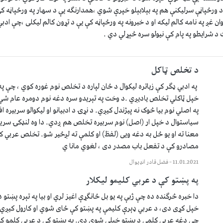
د ورځپاڼې سرليکنې هم په بېلابېلو خپرې شوي ،همدارنگه يې د سهار په ورځپاڼه کې
ان غږ په نامه کالم ليکه او د خبرونه په ورځپاڼه کې يې د تړون کالم ليکلى ،چې اد
 شرايطو په پام کې نيولو سره څېړلي دي .
د تخلص ټاکل
په ادبي ډگر کې زياتره ليکوال د ځان لپاره د تخلص نوم غوره کوي ، چې په 
خپل ټاکلي تخلص ياديږي .د وخت په تېريدو سره دغه نوم دومره عام شي
په اصلي نوم بيا څوک نه پيژندل کيږي. د نړۍ د ادبيانو او ليکوالو سربيره اف
سياستوال د خپل ار (اصل) نوم سربيره تخلص هم ږدي. دا وه لنډکۍ سري
معنا ته او يو ځل به دغه ويى (لفظ) او کلمې ته لږځير شو. تخلص عربي 
مصادرو کې د تفعل باب مصدر دى ، لغوي مانا ي
11.01.2021
–
فضل قادر انډيوال
په پښتو کې د عربي کليمو ليکلار
دا خبره څرگنده ده چې ژبې په يو بل ځانگړې اغيز لري او بيا په تېره ‏پښتو 
خپل کړى دى، د عربي ډېرې کليمې ‏په پښتو کې ځاى شوي او کارول کيږي
چې ‏دغه عربي کلمې د پښتو خپلې شوي دي. په پښتو کې د عربي کلمو ‏کا