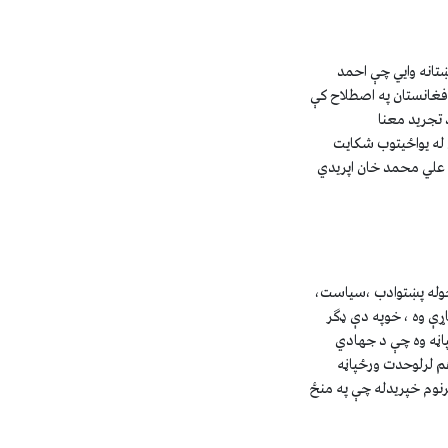
ښتانه وايي چې احمد
فغانستان په اصطلاح کې
 تجريد معنا
 له يواځيتوب شکايت
ي علي محمد خان اپريدي
خوله پښتوادب ،سياست،
اړې وه ، خوپه دې ډگر
پاڼه وه چې د جهادي
هم لرلوحدت ورځپاڼه
نوم ‏خپريدله چې په منځ