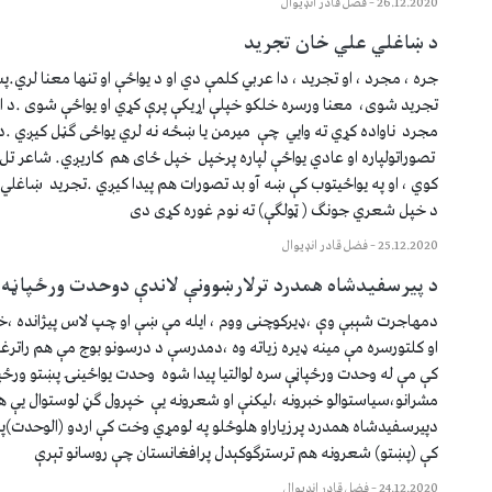
26.12.2020
–
فضل قادر انډيوال
د ښاغلي علي خان تجريد ‏
جره ، مجرد ، او تجريد ، دا عربي کلمې دي او د يواځې او تنها معنا لري.پ
تجريد شوى، معنا ورسره خلکو خپلې اړيکې پرې کړي او يواځې شوى ‏.د ا
مجرد ناواده کړي ته وايي چې ميرمن يا ښځه نه لري يواځى گڼل ‏کيږي ‏.د
تصوراتولپاره او عادي يواځې لپاره پرخپل خپل ځاى هم کاريږي.‏ شاعر تل
کوي ، او په يواځيتوب کې ښه آو بد تصورات هم پيدا کيږي ‏.تجريد ښاغل
د خپل شعري جونگ ( ټولگې) ته نوم غوره کړى دى
25.12.2020
–
فضل قادر انډيوال
د پيرسفيدشاه همدرد ترلارښوونې لاندې دوحدت ورځپاڼه
دمهاجرت شېبې وې ،ډيرکوچنى ووم ، ايله مې ښې او چپ لاس پيژانده ،
او کلتورسره مې مينه ډيره زياته وه ،دمدرسې د ‏درسونو بوج مې هم ‏راترغ
کې مې له وحدت ورځپاڼې ‏سره لوالتيا پيدا شوه وحدت يواځينۍ ‏پښتو ورځ
‏مشرانو،سياستوالو خبرونه ،ليکنې او شعرونه يې خپرول گڼ ‏لوستوال يې ‏
دپيرسفيدشاه همدرد پرزياراو هلوځلو په لومړي وخت کې ‏اردو (الوحدت)پر
کې (پښتو) شعرونه هم ‏ترسترگوکېدل پرافغانستان چې روسانو تېرې
24.12.2020
–
فضل قادر انډيوال