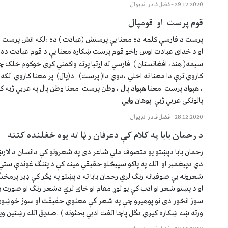
29.12.2020
–
فضل قادر انډيوال
قوم پرست او قومپال
پرست د فارسې کلمه ده معنا يې پرستش (عبادت ) ده ،لکه اتش پرست ، 
او د خداى عبادت ‏اوس راځو قوم پرست ښکاره معنا يې د قوم عبادت ده 
سيمه( هند، افغانستان ) فارسي له اړتيا پرته ‏واکمني کړى ‏خوکوم خلک 
کاروي ترې دا معنا نه اخلي ،دوي دا( پرست) د(پال) پر معنا کاروي لکه
، هېواد ‏پرست معنا هېواد پال ، وطن پرست معنا وطن پال ‏په عربي ژبه ک
پالونکى ‏عربي ژبې پوهان وايي
28.12.2020
–
فضل قادر انډيوال
د رحمان بابا په کلام کې دعرفان رڼا ته يوه ځغلنده کتنه
رحمان بابا دپښتو يو متصوف ملي شاعر دى په شعرونو کې دانسان د لارښو
دي دپيغمبر او الله په پاکو سپيڅلو حقيقي مينه کې د پتنگ غوندې س
شعرونه يې صوفيانه رنگ لري رحمان بابا ته د پښتو په ډگر کې ډير پرمخ
او د پښتو شعر او ادب کې يو لوړ مقام او ځاى لري دشعر رنگ او صورت يې
سوز انځور دى نو پوهيږو چې په شعر کې معنوي حقيقت او سوز خوښوي 
ورته ښه ښکاره کيږي دگل پاچا الفت ادبي بحثونه ) .صديق الله رښتين وي