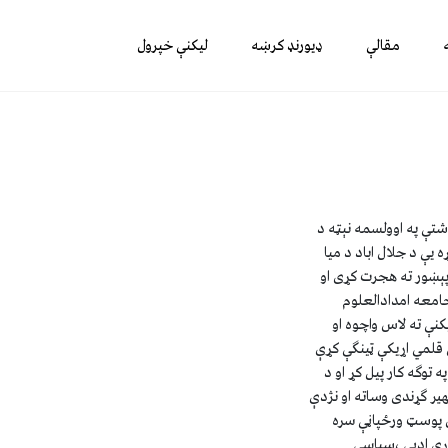
مقالې
ډیورنډ کرښه
لیکنې خپرول
ړوسى دى . د 1353 کال دحوت (کب ) د مياشتې په اوولسمه نېټه د
يې د جلال اباد د ميا
 پېښور ته هجرت کړى او
جامعه امدادالعلوم
 کې يې شعر ليکنې ته لاس واچوه او
 قلمي اړيکې ټينگې کړې
 توگه کار پيل کړ او د
ير گړندى وساته او نژدې
ن پوسټ ورځپاڼې سره
وموړي ادبي ،سياسي