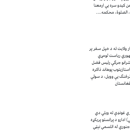
 توري چې په مفغن کيدو سره يې ارمعنا
، الصلوة، ‏محکمه….
ولایت ته د خپل سفر پر
هوري ریاست لومړي
مشرانو جرګې رئیس فضل
ستازیتوب پوهاند ذاکره
ترڅنګ یې وویل، د سولې
فغانستان
ي غونډې ته ويلي دي
ادارو د پرانستو پريکړه
نوري له اتلسمې نېټې