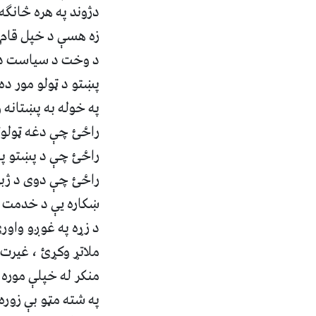
دژوند په هره څانگه
زه هسې د خپل قام د
د وخت د سياست دې 
پښتو د ټولو مور ده 
په خوله به پښتانه و
راځئ چې دغه ټولوت
راځئ چې د پښتو په 
راځئ چې دوى د ژبې
ښکاره يې د خدمت پ
د زړه په غوږو واورئ 
ملاتړ وکړئ ، غيرت و
منکر له خپلې موره 
په شته مټو بې زوره