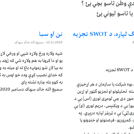
ې وطن تاسو بچي يئ ؟
يا تاسو ليوني يئ
د SWOT تجزیه
نن او سبا
23.12.2020
- سمیع الله خالد سهاک
شپه ولاره ورځ ولاړه شپي او ورځي لاړي 
يو او دا کرونا به هم ولاړه شي که ژو
به بیا لاړ شو زمونږه باغ ته او میله به
یه
که خدای نصیب کړې وهء خو اوس به کور
به کوو بله چاره نشته پای
 یوه شرکت یا سازمان د هر اړخیزې
سمیع الله خالد سهاک دسامبر 2020 مونتری کالیفورنیا...
 شته تحلیلونو او تجزیو ګټور او اړین
 جوړ دی چې لومړی توری (اس) يې د
) یې د ویکنېس، دریم توری (او) یې
ی(ټي) یې د ټرېټز لپاره درېږي. په
 کمزوریو، فرصتونو او خنډونو یا
شو.