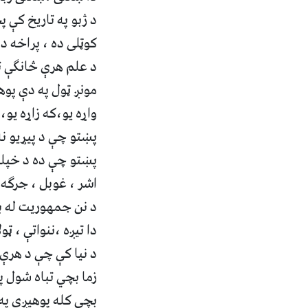
د ژبو په تاريخ کې پ
کوټلى ده ، پراخه ده 
د علم هرې څانگې ته
مونږ ټول په دې پوهي
واړه يو،که زاړه يو، ن
پښتو چې د پيړيو نه 
پښتو چې ده د خپلو 
اشر ، غوبل ، جرگه ،
د نن جمهوريت له بني
دا تيږه ،ننواتې ، ټول
د نيا کې چې د هرې 
زما بچي تباه شول په
بچى کله پوهيږي په ت