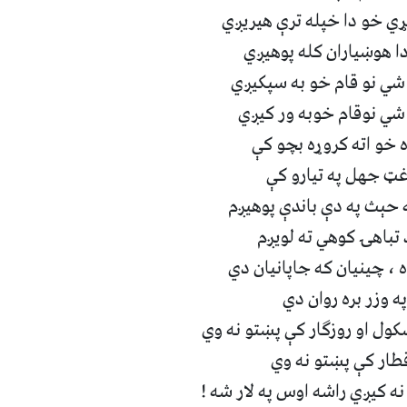
ي خو دا خپله ترې هيريږي ‏
ا هوښياران کله پوهيږي ‏
ي نو قام خو به سپکيږي ‏
شي نوقام خوبه ور کيږي ‏
 خو اته کروړه بچو کې ‏
غټ جهل په تيارو کې ‏
ه حېث په دې باندې پوهيږم‏
 تباهۍ کوهي ته لويږم
 ، چينيان که جاپانيان دي ‏
ه وزر بره روان دي ‏
ل او روزگار کې پښتو نه وي ‏
طار کې پښتو نه وي ‏
ه کيږي راشه اوس په لار شه !‏