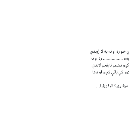
خو زه او ته به لا ژوندي
ند وهء ……………. زه او ته
 وکړو دهغو نارنجو لاندې
 کې پاتې کیږو او دعا