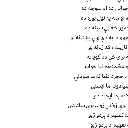
خوانۍ ده او سوچه ده ‏
او ښه په تول پوره ده ‏
 پراخه يې سينه ده ‏
ږو دا په دې چې پښتانه يو ‏
ارينه ، که زنانه يو ‏
نړۍ کې ده گويانه ‏
عظمتونو ثنا خوانه ‏
 حجره دنيا ته ما ښودلي ‏
ادونه ما ايښلي ‏
انه زما ايجاد دى ‏
يوې ټولنې ژوند پرې ښاد دى ‏
 تعليم د پردو ژبو ‏
فهيم د پردو ژبو ‏