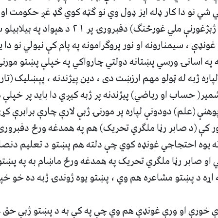
 شي نو دا کار ډله ايز ډول وي نو گټه کوي گډ غږ حکومت او 
دچې اوس مهال (د ژبژغورنې ملي غورځنگ) دفبرورۍ پ
غونډې ، سيمنارونه او نور پروگرامونه په پام کې نيولي نو دا 
 په اسانۍ ورسي پښتانه دولتي چارواکي په خپلې پښتو مورن
پاره ژبه له ټولو مهم ارزښت دى ، دين پيژندنه ، پېښليک (تاريخ
شمير( حساب او رياضي) پيژندنه پر ژبه کيږي دا بايد پر خپلې 
نې (علم) دودونې لپاره پر مورنۍ ژبې لارې چارې برابرې کړ
يوه احتجاجي غونډه کوي چې دلته هم پښتو د تعليم دنصاب
او صابر رڼا ملگري تحريک په همدغه ورځ ماښام به په پښت
اړه د پښتو مشاعره هم وي ، پښتو يوه ژوندۍ ژبه ده خو خپل
رې خورې او ورې غونډې هم وي چې په کې به د پښتو ژبې حق غ