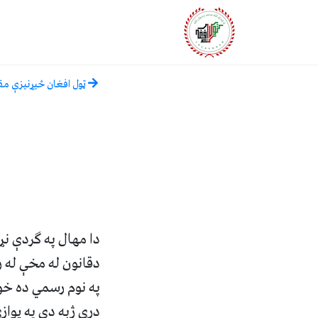
ټول افغان څیړنیزې مق
دا مهال په گردې نړ
په نوم رسمي ده خو
دري ژبه دى په يواز