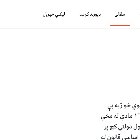
مقالې
ډیورنډ کرښه
لیکنې خپرول
کوي خو ژبه ېې
دقانون له مخې له رسمي چوکاټه بهر ده که په افغانستان کې داساسي قانون د ١٦ مادې له مخې
ل دولتي کچ پر
 اساسي قانون له