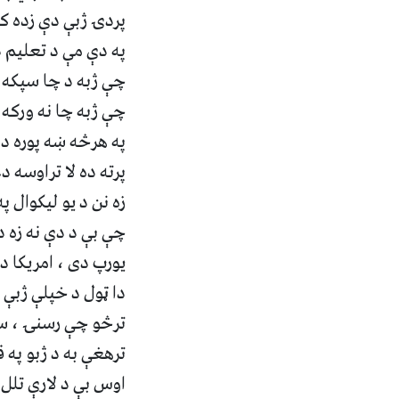
پردۍ ژبې دې زده کړ
په دې مې د تعليم د
چې ژبه د چا سپکه ش
چې ژبه چا نه ورکه 
په هرڅه ښه پوره ده
پرته ده لا تراوسه د
زه نن د يو ليکوال پ
چې بې د دې نه زه د
يورپ دى ، امريکا ده
دا ټول د خپلې ژبې پ
ترڅو چې رسنۍ ، سکو
ترهغې به د ژبو په ق
اوس بې د لارې تلل ن