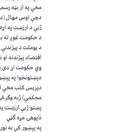
مخې په ار بڼه رسمي
ژبې د ارزښت په اړه 
د حکومت غوږ ته به
د يوملت د پيژندنې ل
اقتصاد پيژندنه او 
وي حکومت اړ دى پوه
دپريس کلب مخې ته 
محکمې) ژبه وگرځي 
پښتو ژبې ارزښت په 
ناپوهۍ مړه گڼي
په پېښور کې به نو