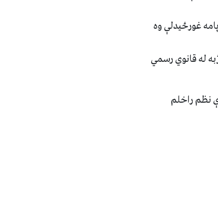
پامه غورځيدلې وه
ژبه له قانوي رسمي
 نظم راخلم ‏