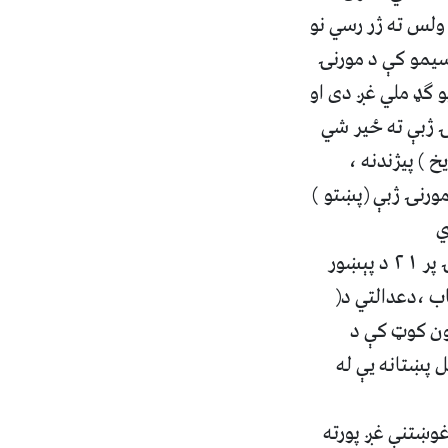
ولس ته ژر رسي نو
ر ٢١ د هېواد په بيلابيلو سيمو کې د مورنۍ
يو گډ ملي غږ دى او
ۍ ژبې ته ځير شي
 ) پيژندنه ،
مورنۍ ژبې (پښتو )
ي
دپښتونخوا په پېښور کې (د صابر رڼا ملگري تحريک) هم په همدغه ورځ دفبرورۍ پر ٢١ د پېښور
 ،دعدالتي د(
ون کوټ کې د
 پښتانه يې له
وښتنې غږ پورته