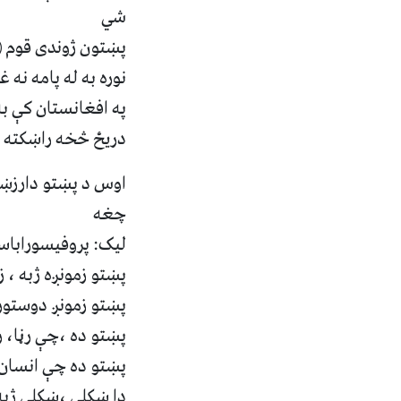
شي
پښتون ژوندى قوم ( 
نوره به له پامه نه
په افغانستان کې به
دريځ څخه راښکته 
اوس د پښتو دارزښت 
چغه ‏
‏ليک: پروفيسورابا
پښتو زمونږه ژبه ، ز
پښتو زمونږ دوستور 
پښتو ده ،چې رڼا، ر
پښتو ده چې انسان د
دا ښکلى ،ښکلى ژبه