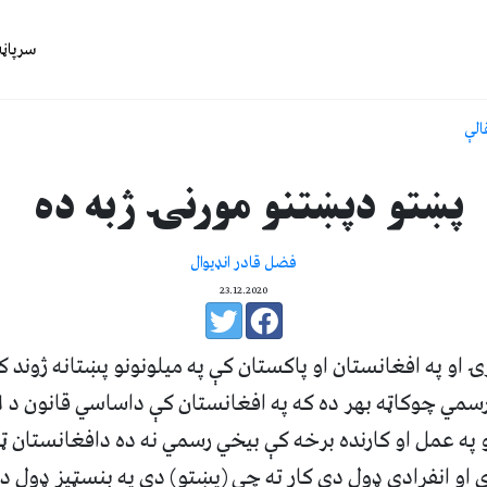
سرپاڼه
الې
پښتو دپښتنو مورنۍ ژبه ده
فضل قادر انډيوال
23.12.2020
ۍ او په افغانستان او پاکستان کې په ميلونونو پښتانه ژوند 
 په عمل او کارنده برخه کې بيخي رسمي نه ده دافغانستان ټو
ې او انفرادي ډول دې کار ته چې (پښتو) دې په بنسټيز ډول د