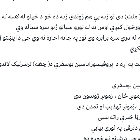
ملت) دى نو ژبه يې هم ژوندۍ ژبه ده خو د خپلو له لاسه له 
 غورځول کيږي اوس به له نورو سيالو ژبو سره سياله وي
 له دري سره برابره وي نور په چاته اجازه نه وي چې دا پښتو 
کړي
په اړه د ‏ پروفيسوراباسين يوسفزي د( چغه) ترسرليک لاندې
سين يوسفزى
مونږ ځان ، زمونږ ژوندون دى ‏
،زمونږ تهذيب او تمدن دى ‏
ڼا خبرې راته ښيى
ترقۍ په لوري بيايي ‏
 چې د شاتو نه خوږه ده