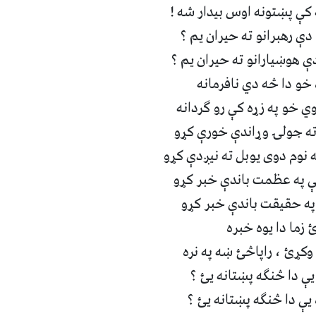
 کې پښتونه اوس بيدار شه ‏!
ې رهبرانو ته حيران يم ؟‏
هوښيارانو ته حيران يم ؟
خو دا څه دي نافرمانه ‏
ي خو په زړه کې رو گردانه ‏
ه جولۍ وړاندې خورې کړو ‏
نوم دوى يوبل ته نيږدې کړو‏
 په عظمت باندې خبر کړو ‏
ه حقيقت باندې خبر کړو ‏
زما دا يوه خبره ‏
کړئ ، راپاڅئ ښه په نره ‏
يې دا څنگه پښتانه يئ ؟
 يې دا څنگه پښتانه يئ ؟