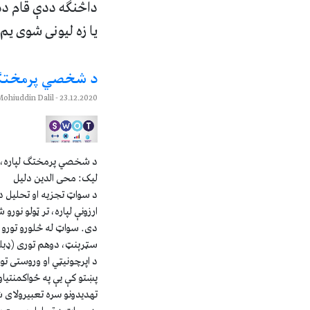
داڅنگه ددې قام دد
يا زه ليونى شوى يم 
د شخصي پرمختګ لپاره، 
- Mohiuddin Dalil
23.12.2020
د شخصي پرمختګ لپاره، د SWOT تجز
لیک: محی الدین دلیل
د سواټ تجزیه او تحلیل د
ارزونې لپاره، تر ټولو نورو
دی. سواټ له څلورو تورو
سټرېنټ، دوهم توری (ډبلیو
د اپرچونیټي او وروستی تور
پښتو کې یې په ځواکمنتیاو،
تهدیدونو سره تعبیرولای 