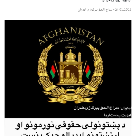
اولیویا روډ ریګو او
24.01.2025
–
سراج الحق ببرک زی ځدراڼ