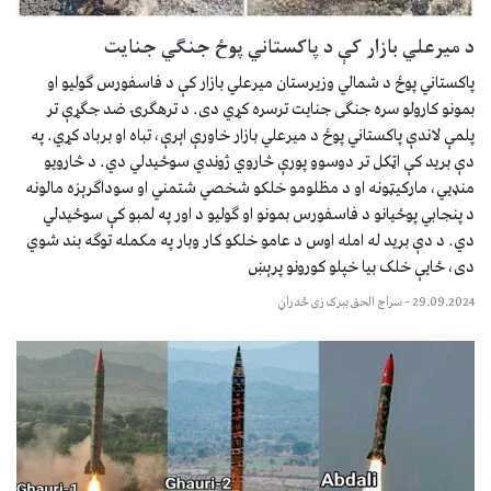
د میرعلي بازار کې د پاکستاني پوځ جنګي جنایت
پاکستاني پوځ د شمالي وزیرستان میرعلي بازار کې د فاسفورس ګولیو او
بمونو کارولو سره جنګی جنایت ترسره کړي دی. د ترهګرۍ ضد جګړې تر
پلمې لاندې پاکستاني پوځ د میرعلي بازار خاورې اېرې، تباه او برباد کړي. په
دې برید کې اټکل تر دوسوو پورې څاروي ژوندي سوځیدلي دي. د څارویو
منډیي، مارکیټونه او د مظلومو خلکو شخصي شتمني او سوداګرېزه مالونه
د پنجابي پوځیانو د فاسفورس بمونو او ګولیو د اور په لمبو کې سوځیدلي
دي. د دې برید له امله اوس د عامو خلکو کار وبار په مکمله توګه بند شوي
دی، ځایې خلک بیا خپلو کورونو پرېښ
29.09.2024
–
سراج الحق ببرک زی ځدراڼ