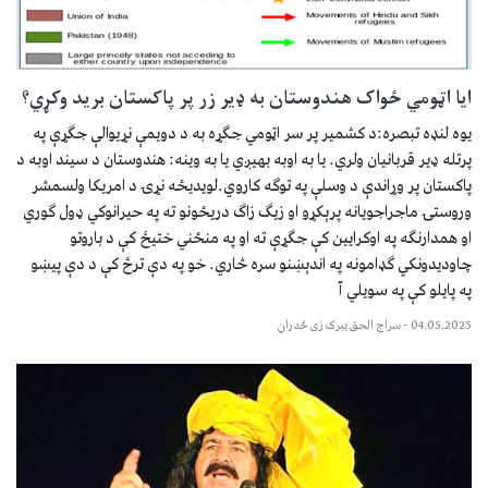
ایا اټومي ځواک هندوستان به ډیر زر پر پاکستان برید وکړي؟
یوه لنډه تبصره:د کشمیر پر سر اټومي جګړه به د دویمې نړیوالې جګړې په
پرتله ډیر قربانیان ولري. یا به اوبه بهیږي یا به وینه: هندوستان د سیند اوبه د
پاکستان پر وړاندې د وسلې په توګه کاروي.لویدیځه نړۍ د امریکا ولسمشر
وروستۍ ماجراجویانه پرېکړو او زیګ زاګ دريځونو ته په حیرانوکي ډول ګوري
او همدارنګه په اوکرایین کې جګړې ته او په منځني ختیځ کې د باروتو
چاودیدونکي ګډامونه په اندېښنو سره څاري. خو په دې ترڅ کې د دې پیښو
په پایلو کې په سویلي آ
04.05.2025
–
سراج الحق ببرک زی ځدراڼ