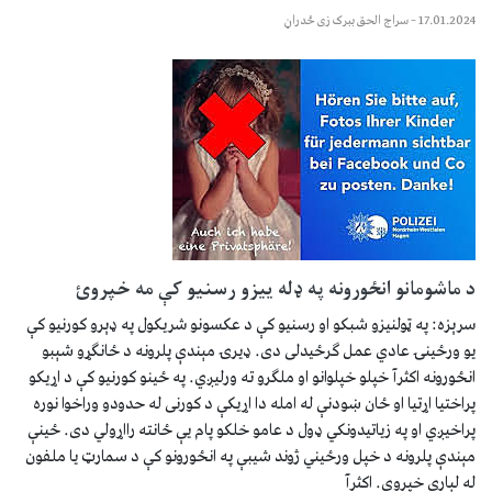
17.01.2024
–
سراج الحق ببرک زی ځدراڼ
د ماشومانو انځورونه په ډله ییزو رسنیو کې مه خپروئ
سرېزه: په ټولنیزو شبکو او رسنیو کې د عکسونو شریکول په ډېرو کورنیو کې
یو ورځینۍ عادي عمل ګرځیدلی دی. ډیرۍ مېندې پلرونه د ځانګړو شېبو
انځورونه اکثرآ خپلو خپلوانو او ملګرو ته ورلیږي. په ځینو کورنیو کې د اړیکو
پراختیا اړتیا او ځان ښودنې له امله دا اړیکې د کورنی له حدودو وراخوا نوره
پراخیږي او په زیاتیدونکي ډول د عامو خلکو پام یې ځانته رااړولي دی. ځینې
مېندې پلرونه د خپل ورځیني ژوند شیبې په انځورونو کې د سمارټ یا ملفون
له لېارې خپروي. اکثرآ