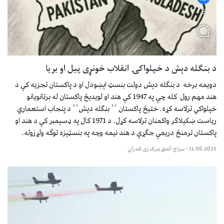
د بنګله دېش د خپلواکۍ انقلاب خونړی پیل او بریا
دویمه برخه د بنګله دېش دولت بنسټ اېښودل او د پاکستان تجزیه کې د
هند مهم رول کله چې په 1947 کې هند او لویدیځ پاکستان له برتانویانو
خپلواکي ترلاسه کړه. ختیځ پاکستان ٬٬ بنګله دېش٬٬ د پنجاب استعماري
ریاست ښکېلاګر واکمنان ترلاسه کړل. د 1971 کال په ډسېمبر کې د هند او
پاکستان ترمنځ دریمې جګړې د هند نیمه وچه په بنسټېزه توګه ولړزوله.
11.06.2025
–
سراج الحق ببرک زی ځدراڼ