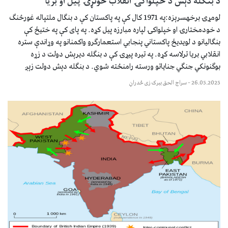
د بنګله دېش د خپلواکۍ انقلاب خونړۍ پیل او بریا
لومړۍ برخهسرېزه:په 1971 کال کې په پاکستان کې د بنګال ملتپاله غورځنګ
د خودمختارۍ او خپلواکۍ لپاره مبارزه پیل کړه. په پای کې په ختیځ کې
بنګالیانو د لویدیځ پاکستاني پنجابي استعمارګرو واکمنانو په وړاندې ستره
انقلابي بریا ترلاسه کړه. په تیره پیړۍ کې د بنګله دیرېش دولت د زړه
بوګنونکي جنګي جنایاتو ورسته رامنځته شوي. د بنګله دېش دولت زېږ
26.05.2025
–
سراج الحق ببرک زی ځدراڼ