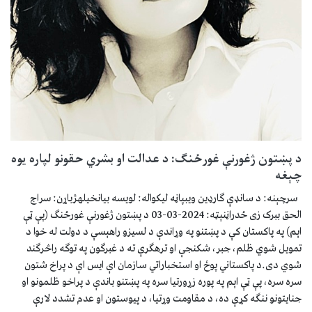
د پښتون ژغورنې غورځنګ: د عدالت او بشري حقونو لپاره یوه
چېغه
سرچېنه: د سانډې ګارډین ویبپاڼه لیکواله: لویسه بیانخیلهژباړن: سراج
الحق ببرک زی ځدراڼنېټه: 2024-03-03 د پښتون ژغورنې غورځنګ (پې ټې
اېم) په پاکستان کې د پښتنو په وړاندې د لسیزو راهېسې د دولت له خوا د
تمویل شوي ظلم، جبر، شکنجې او ترهګرې ته د غبرګون په توګه راڅرګند
شوي دی.د پاکستاني پوځ او استخباراتي سازمان اې ایس اې د پراخ شتون
سره سره، پې ټې اېم په پوره زړورتیا سره په پښتنو باندې د پراخو ظلمونو او
جنایتونو ننګه کړې ده، د مقاومت وړتیا، د پیوستون او عدم تشدد لارې