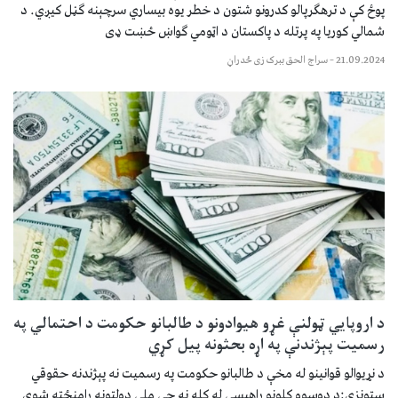
پوځ کې د ترهګرپالو کدرونو شتون د خطر یوه بیساري سرچېنه ګڼل کیږي. د
شمالي کوریا په پرتله د پاکستان د اټومي ګواښ ځښت ډی
21.09.2024
–
سراج الحق ببرک زی ځدراڼ
د اروپایي ټولنې غړو هیوادونو د طالبانو حکومت د احتمالي په
رسمیت پېژندنې په اړه بحثونه پیل کړي
د نړیوالو قوانینو له مخې د طالبانو حکومت په رسمیت نه پېژندنه حقوقي
ستونزې:د دوسوو کلونو راهېسې له کله نه چې ملي دولتونه رامنځته شوي