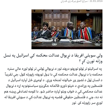
21.02.2024
–
سراج الحق ببرک زی ځدراڼ
ولې سویلي افریقا د نړیوال عدالت محکمه کې اسرائیل په نسل
وژنه تورن کړ ؟
په اسرائیلو تر ټولو تورونو دروند تور:د نړیوالې ټولنې تر ټولو لوړه عالي ستره
محکمه یا د نړیوال عدالت محکمه کې دا ډول تورونه راپورته کول، چې تقریبآ
د انسان ټول د تصور وړ خیالونه لمنځه وړي. د لومړی ځل لپاره اسرائیل د
فلسطین په وړاندې د خپلو ناوړو ظالمانه جګړیزو سیاستونو په اړه د نړیوال
عدالت محکمې کې د ځواب ویلو لپاره حاضر شو. دا کومه تصادفی پېښه هم
نه ده، چې د فلسطین حقوقي قضیه په نړیوال عدالت کې د سویلي افریقا له
لورې سر راپورته کړ. تور