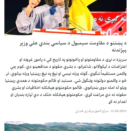
د پښتنو د مقاومت سېمبول د سیاسي بندي علي وزېر
پېژندنه
سرېزه:د نړۍ د مقاومتونو او پاڅونونو په تاریخ کې د پاموړ غږونه او
اعتراضات د لیکوالانو، شاعرانو، د بشري حقونو د مدافعینو دي، کوم چې
واکمن مستقیماً ننګوي، ګوته ورته نیسي او نېغ په نېغ ریښتیا ورته بیانوي، تر
څو د واکمنو دولتونه وننګول شي. مستبد او ظالم حکومتونه د همدې ریښتیا
ویلو له امله دوی بندیانوي. ظالمو حکومتونو هېڅکله اخلاقیات او بشري
حقونه نه دي مراعت کړي. حکومتونو هېڅکله خلک د دې لپاره بندیان او
اعدام نه کړ
11.04.2025
–
سراج الحق ببرک زی ځدراڼ