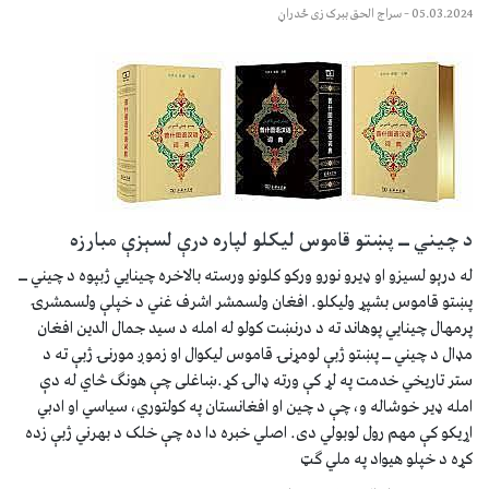
05.03.2024
–
سراج الحق ببرک زی ځدراڼ
د چیني ــ پښتو قاموس لیکلو لپاره درې لسېزې مبارزه
له درېو لسیزو او ډیرو نورو ورکو کلونو ورسته بالاخره چینایي ژبپوه د چیني ــ
پښتو قاموس بشپړ ولیکلو. افغان ولسمشر اشرف غني د خپلې ولسمشرۍ
پرمهال چینایي پوهاند ته د درنښت کولو له امله د سید جمال الدین افغان
مډال د چیني ــ پښتو ژبې لومړنۍ قاموس لیکوال او زموږ مورنۍ ژبې ته د
ستر تاریخي خدمت په لړ کې ورته ډالۍ کړ.ښاغلی چې هونګ څاي له دې
امله ډير خوشاله و، چې د چین او افغانستان په کولتوري، سیاسي او ادبي
اړیکو کې مهم رول لوبولي دی. اصلي خبره دا ده چې خلک د بهرني ژبې زده
کړه د خپلو هیواد په ملي ګټ