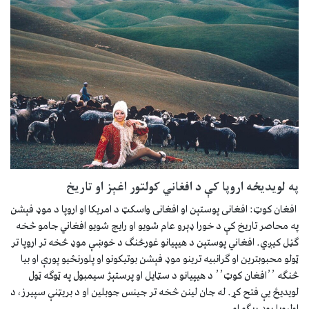
په لویدیځه اروپا کې د افغاني کولتور اغېز او تاریخ
افغان کوټ: افغانی پوستېن او افغانی واسکټ د امریکا او اروپا د موډ فېشن
په محاصر تاریخ کې د خورا ډېرو عام شویو او رایج شویو افغاني جامو څخه
ګڼل کیږي. افغاني پوستېن د هیپیانو غورځنګ د خوښې موډ څخه تر اروپا تر
ټولو محبوبترین او ګرانبیه ترینو موډ فېشن بوتیکونو او پلورنځیو پورې او بیا
څنګه ٬٬افغان کوټ٬٬ د هیپیانو د سټایل او پرستېژ سیمبول په ټوګه ټول
لویدیځ یې فتح کړ. له جان لینن څخه تر جینس جوبلین او د بریټنې سپیرز، د