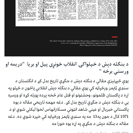
د بنګله دېش د خپلواکۍ انقلاب خونړی پیل او بریا "دریمه او
ورستي برخه "
یوې څېړنېزې مقالې د بنګله دېش د جګړې تاریخ بدل کړ د انګلستان د
سنډي ټاېمز ورځپاڼه کې یوې مقالې د بنګله دېش انقلابي پاڅون د ځپلو په
اړه د پاکستان ظلمونو، وحشتونو او قتل عام څخه پرده پورته کړه او ورسره
یې د بنګله دېش د جګړې تاریخ بدل کړ. دغه مهمه تاریخي مقاله د یوه
پاکستاني خبریال او عیني شاهد انټونې مسکارانهاس لخوا لیکلي شوي او د
1971 کال د جون په13 مه په سنډې ټایمز ورځپاڼه کې خپره شوي ده. دغه
مقاله د بنګله دېش د جګړې په اړه یوه خورا مه