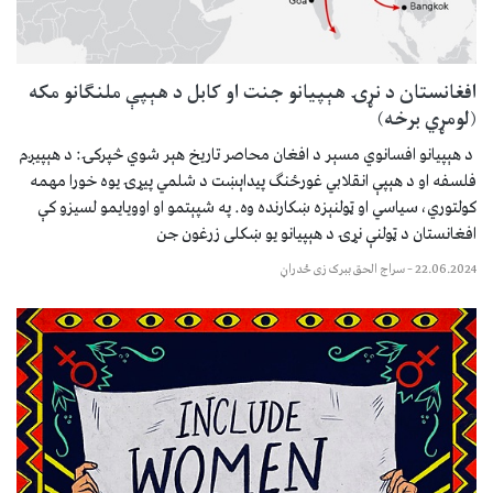
افغانستان د نړۍ هېپیانو جنت او کابل د هېپې ملنګانو مکه
(لومړي برخه)
د هېپیانو افسانوي مسېر د افغان محاصر تاریخ هېر شوي څپرکۍ: د هېپیږم
فلسفه او د هېپې انقلابي غورځنګ پیداېښت د شلمي پیړۍ یوه خورا مهمه
کولتوري، سیاسي او ټولنېزه ښکارنده وه. په شپېتمو او اوویایمو لسیزو کې
افغانستان د ټولنې نړۍ د هېپیانو یو ښکلی زرغون جن
22.06.2024
–
سراج الحق ببرک زی ځدراڼ