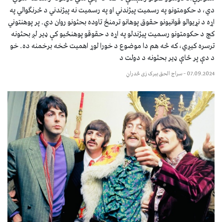
دي، د حکومتونو په رسمیت پیژندني او په رسمیت نه پیژندني د څرنګوالي په
اړه د نړیوالو قوانیونو حقوق پوهانو ترمنځ تاوده بحثونو روان دي. پر پوهنتوني
کچ د حکومتونو رسمیت پیژندلو په اړه د حقوقو پوهنځیو کې ډیر لږ بحثونه
ترسره کیږي، که څه هم دا موضوع د خورا لوړ اهمیت څخه برخمنه ده. خو
د دې پر ځاې ډیر بحثونه د دولت د
07.09.2024
–
سراج الحق ببرک زی ځدراڼ