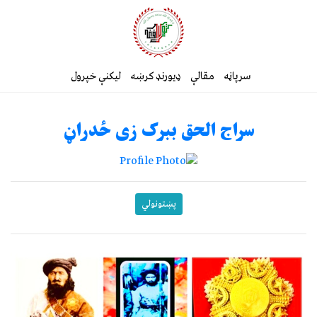
سرپاڼه
مقالې
ډیورنډ کرښه
لیکنې خپرول
سراج الحق ببرک زی ځدراڼ
پښتونولي