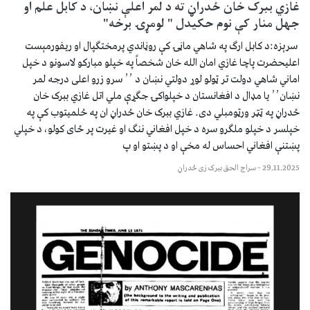
غازي ببرک خان ځدراڼ ته د لمر اعلې نښان، د کابل علم او
جهل منار کې نوم حکیدل " لومړۍ برخه"
سرېزه:د کابل ارګ په شاهي ماڼۍ کې روڼاندي پرمختګپال او ریفورمېست
اعلیحضرت پاچا غازي امان الله خان شخصاً په خپلو مبارکو لاسونو د خپل
اماني شاهي دولت تر ټولو لوړ دولتي نښان د ٬٬ سرو زرو اعلی درجه لمر
نښان٬٬ یا مډال د افغانستان د خپلواکۍ جګړې ملي اتل غازي ببرک خان
ځدراڼ په ټټر ورټومبلي دی. غازي ببرک خان ځدراڼ ان په ځلمیتوب کې په
خپلسر د خپلو ملګرو سره د خپل افغاني ننګ او غیرت پر ځای کولو، د خپلي
پښتنې افغاني احساس له مخې او د پښتو او پ
29.11.2025
–
سراج الحق ببرک زی ځدراڼ