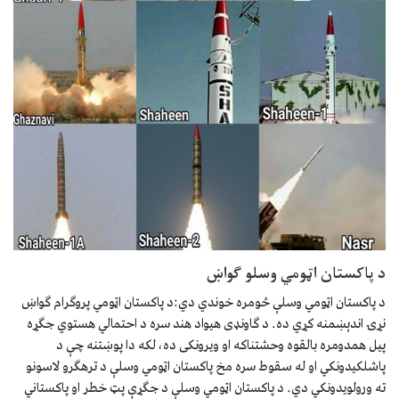
د پاکستان اټومي وسلو ګواښ
د پاکستان اټومي وسلې څومره خوندي دي:د پاکستان اټومي پروګرام ګواښ
نړۍ اندېښمنه کړي ده. د ګاونډی هیواد هند سره د احتمالي هستوي جګړه
پیل همدومره بالقوه وحشتناکه او ویرونکی ده، لکه دا پوښتنه چې د
پاشلکیدونکي او له سقوط سره مخ پاکستان اټومي وسلې د ترهګرو لاسونو
ته ورولویدونکي دي. د پاکستان اټومي وسلې د جګړې پټ خطر او پاکستاني