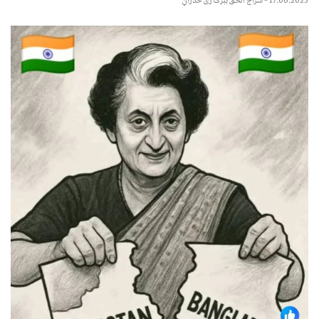
17.06.2025
–
سراج الحق ببرک زی ځدراڼ