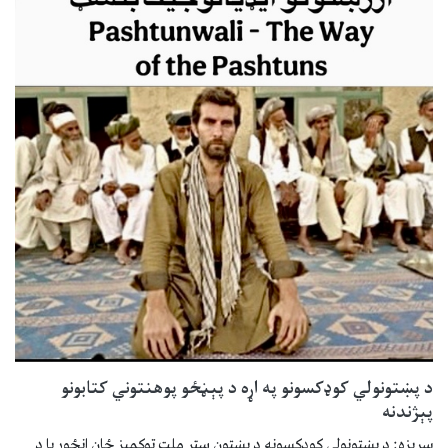
د پښتونولي کوډکسونو په اړه د پېڼځو پوهنتوني کتابونو
پېژندنه
سرېزه: د پښتونولي کوډکسونه د پښتون ستر ملت توکمېز ځان انځور یا د