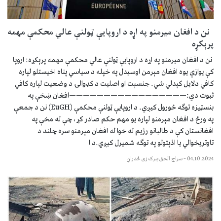
نن د افغان میرمنو په اړه د اروپایې ټولنې عالي محکمې مهمه
پرېکړه
نن د افغان میرمنو په اړه د اروپایې ټولنې عالي محکمې مهمه پرېکړه: اروپا
کې یوازې یوه افغان مېرمن اوسیدل په خپله د سیاسي پناه اخیستلو لپاره
کافي دلایل کېدلي شي. جنسېت او اصلیت د کډوالۍ د وضعیت لپاره کافي
ثبوت دي:—————————————————افغان ښځې په
بنسټیزه توګه ځورول کیږي. د اروپایې ټولنې محکمې (EuGH) نن د جمعې
په ورځ د افغان مېرمنو لپاره یو مهم حکم صادر کړ، چې له مخې په
افغانستان کې د طالبانو رژیم له خوا له افغان مېرمنو سره چلند د
تاوتریخوالي یا اذېتولو په توګه شمیرل کیږي.د ا
04.10.2024
–
سراج الحق ببرک زی ځدراڼ