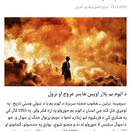
23.12.2023
–
سراج الحق ببرک زی ځدراڼ
د اټوم بم پلار اوپین هایمر عروج او نزول
سرچېنه: برلین ــ هڅوب مجله سرېزه:د اټوم بم یا د سولې وسلې تاریخ: په
لومړي ځل کله چې انسان د اټوم بم جوړولو په اړه فکر وکړ. په 1933 کال کې
په هنګري کې د فزیکپوه لیو زیلارډ لخوا د دویم نړیوال جنګ پر مهال و. خو
دا مهال ساینس لا جوړولو ته نه و چمتو شوې. یوازې په حدسونو، ګمانونو او