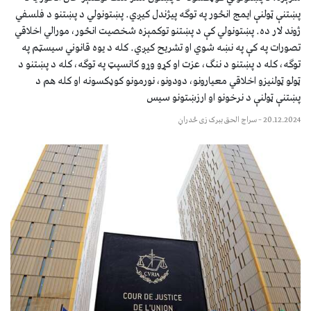
پښتنې ټولنې ایمج انځور په توګه پيژندل کیږي. پښتونولي د پښتنو د فلسفي
ژوند لار ده. پښتونولي کې د پښتنو توکمېزه شخصیت انځور، مورالي اخلاقي
تصورات په کې په نښه شوي او تشریح کیږي. کله د یوه قانوني سیسټم په
توګه، کله د پښتنو د ننګ، عزت او کړو وړو کانسپټ په توګه، کله د پښتنو د
ټولو ټولنیزو اخلاقي معیارونو، دودونو، نورمونو کوډکسونه او کله هم د
پښتنې ټولنې د نرخونو او ارزښتونو سیس
20.12.2024
–
سراج الحق ببرک زی ځدراڼ