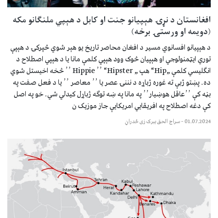
افغانستان د نړۍ هېپیانو جنت او کابل د هېپي ملنګانو مکه
(دویمه او ورستۍ برخه)
د هېپیانو افسانوي مسیر د افغان محاصر تاریخ یو هېر شوي څپرکۍ د هېپې
توري ایټمنولوجي او هېپیان څوک وود هېپي کلمې مانا یا د هېپي اصطلاح د
انګلیسي کلمې „Hip“ هپ „ Hipster“ ٬٬ Hippie ٬٬ څخه اخیستل شوي
ده. پښتو ژبې ته غوره ژباړه د نننۍ عصر یا ٬٬ معاصر ٬٬ یا د فعل صفت په
بڼه کې ٬٬عاقل هوښیار٬٬ په مانا په ښه توګه ژباړل کیدلي شي. خو په اصل
کې دغه اصطلاح په افریقایي امریکایې جاز موزیک ن
01.07.2024
–
سراج الحق ببرک زی ځدراڼ