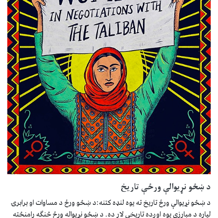
د ښځو نړیوالې ورځې تاریخ
د ښځو نړیوالې ورځ تاریخ ته یوه لنډه کتنه:د ښځو ورځ د مساوات او برابرۍ
لپاره د مبارزې یوه اوږده تاریخي لار ده. د ښځو نړیواله ورځ څنګه رامنځته