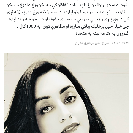
شوه. د ښځو نړیواله ورځ یا په ساده الفاظو کې د ښځو ورځ دا ورځ د ښځو
او نارینه وو لپاره د مساوي حقونو لپاره یوه سیمبولیکه ورځ ده. په ټوله نړۍ
کې د یوې پیړۍ راهیسې میرمنې د مساوي حقونو او د ښځو ښه ژوند لپاره
چې خپله خپل برخلیک وټاکې مبارزه او مظاهرې کوي. په 1909 کال د
فبرروۍ په 28 مه نېټه په متحده
08.03.2024
–
سراج الحق ببرک زی ځدراڼ