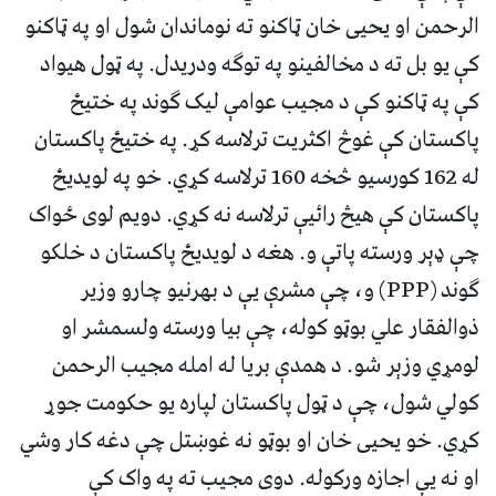
الرحمن او یحیی خان ټاکنو ته نوماندان شول او په ټاکنو
کې یو بل ته د مخالفینو په توګه ودریدل. په ټول هیواد
کې په ټاکنو کې د مجیب عوامې لیک ګوند په ختیځ
پاکستان کې غوڅ اکثریت ترلاسه کړ. په ختیځ پاکستان
له 162 کورسیو څخه 160 ترلاسه کړي. خو په لویدیځ
پاکستان کې هیڅ رائیې ترلاسه نه کړي. دویم لوی ځواک
چې ډېر ورسته پاتې و. هغه د لویدیځ پاکستان د خلکو
ګوند (PPP) و، چې مشرې یې د بهرنیو چارو وزیر
ذوالفقار علي بوټو کوله، چې بیا ورسته ولسمشر او
لومړي وزېر شو. د همدې بریا له امله مجیب الرحمن
کولي شول، چې د ټول پاکستان لپاره یو حکومت جوړ
کړي. خو یحیی خان او بوټو نه غوښتل چې دغه کار وشي
او نه یې اجازه ورکوله. دوی مجیب ته په واک کې