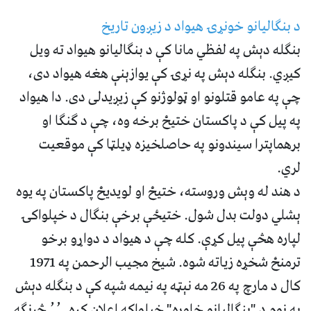
د
بنګالیانو خونړۍ هیواد د زیږون تاریخ
بنګله دېش په لفظي مانا کې د بنګالیانو هیواد ته ویل
کیږي. بنګله دېش په نړۍ کې یوازېنې هغه هیواد دی،
چې په عامو قتلونو او ټولوژنو کې زیږیدلی دی. دا هیواد
په پیل کې د پاکستان ختیځ برخه وه، چې د ګنګا او
برهماپترا سیندونو په حاصلخیزه ډیلټا کې موقعیت
لري.
د هند له وېش وروسته، ختیځ او لویدیځ پاکستان په یوه
ېشلي دولت بدل شول. ختیځې برخې بنګال د خپلواکۍ
لپاره هڅې پیل کړې. کله چې د هیواد د دواړو برخو
ترمنځ شخړه زیاته شوه. شیخ مجیب الرحمن په 1971
کال د مارچ په 26 مه نېټه په نیمه شپه کې د بنګله دېش
په نوم د "بنګالیانو خاوره" خپلواکه اعلان کړه. ٬٬ څرنګه