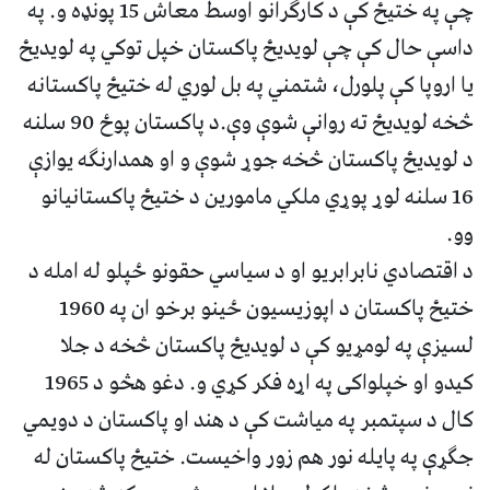
چې په ختیځ کې د کارګرانو اوسط معاش 15 پونډه و. په
داسې حال کې چې لویدیځ پاکستان خپل توکي په لویدیځ
یا اروپا کې پلورل، شتمني په بل لوري له ختیځ پاکستانه
څخه لویدیځ ته روانې شوې وې.د پاکستان پوځ 90 سلنه
د لویدیځ پاکستان څخه جوړ شوې و او همدارنګه یوازې
16 سلنه لوړ پوړي ملکي مامورین د ختیځ پاکستانیانو
وو.
د اقتصادي نابرابریو او د سیاسي حقونو ځپلو له امله د
ختیځ پاکستان د اپوزیسیون ځینو برخو ان په 1960
لسیزې په لومړیو کې د لویدیځ پاکستان څخه د جلا
کیدو او خپلواکی په اړه فکر کړي و. دغو هڅو د 1965
کال د سپتمبر په میاشت کې د هند او پاکستان د دویمي
جګړې په پایله نور هم زور واخیست. ختیځ پاکستان له