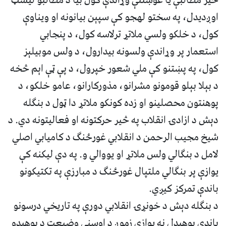
څیر مطالبې یا غوښتنې وړاندې کول بیا د مطالبو لیسټ
اوږدیدل، په سختو لهجو کې سپېن بیانونه او ویناوې
کول، د خلکو ولسي ملاتړ ترلاسه کول، د پنجابي
استعمار پر وړاندې ولسونه بیدارول، د ولس موبیلېز
کول، په پښتنو کې ملي شعور خپرول، د پې ټې اېم څخه
د بېلا بېلو قومونو مشرانو، مذورکارانو، عامو خلکو، د
پوهنتون محصلینو او زده کونکو ملاتړ دا ټول د بنګله
دېش د ازادۍ انقلاب په څیر حرکتونه او فعالیتونه دي. د
شیخ مجیب الرحمن د انقلابي غورځنګ د کامیابي اصلي
لامل د بنګالي ولس ملاتړ او یووالي و. په دې لیکنه کې
یوازې پر بنګالي ملتپال غورځنګ د مبارزې په تکتیکونو
باندې تمرکز کیږي.
د بنګله دېش د خونړۍ انقلابي دورې په تاریخي درسونو
باندې پوهیدل نه یوازې زموږ د اوسني وضیعت د پوهیدو