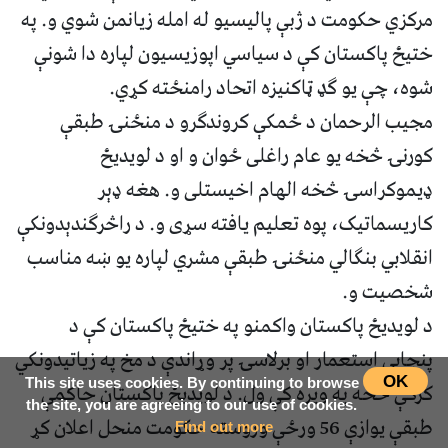
مرکزي حکومت د ژبې پالیسیو له امله زیانمن شوي و. په
ختیځ پاکستان کې د سیاسي اپوزیسیون لپاره دا شونې
شوه، چې یو ګډ ټاکنیزه اتحاد رامنځته کړي‌.
مجیب الرحمان د ځمکې کروندګرو د منځنۍ طبقې
کورنۍ څخه یو عام راغلی ځوان و او د لویدیځ
ډیموکراسۍ څخه الهام اخیستلی و. هغه ډېر
کاریسماتیک، پوه تعلیم یافته سړی و. د راڅرګندېدونکې
انقلابي بنګالي منځنۍ طبقې مشري لپاره یو ښه مناسب
شخصیت و.
د لویدیځ پاکستان واکمنو په ختیځ پاکستان کې د
پنجابي استعمار او برلاسۍ پر وړاندې د مخ په زیاتیدونکي
OK
This site uses cookies. By continuing to browse
کرکې څخه په ویره کې ول. د لویدیځ پاکستان حاکمې
the site, you are agreeing to our use of cookies.
طبقې یوازې 56 ورځې وروسته حکومت منحل اعلان کړ
Find out more