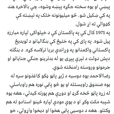
پیښې او یوه سخته جګړه پېښه وشوه، چې بالاخره هند
په کې ښکیل شو. څو میلیونونه خلک په تېښته کې
کډوالي ته اړ شول.
په 1971 کال کې په پاکستان کې د خپلواکۍ لپاره مبارزه
پیل شوه. په پای کې په ختیځ کې بنګالیانو د لویدیځ
پاکستاني واکمنانو په وړاندې بریا ترلاسه کړه. د بنګله
دېش دولت د تېرې پېړۍ یو له بدترینو جنګي جنایاتو او
جرمونو وروسته رامنځته شوي.
رضاالاحمد یوه دوسیه د ژیړ پاڼو ډکو کاغذونو سره له
یوه صندوق راویستله او یو څو پاڼې نوره هم راوباسلي.
له زړه پاڼو څخه ګرډ او دوړې هم پورته کیدلي، هغه یوه
شېبه مکث وکړ او د یوې مودې لپاره ځینو اسنادو ته هم
وکتلو. هغه د دوسیې پاڼې هخوا او دیخوا واړولي، خو