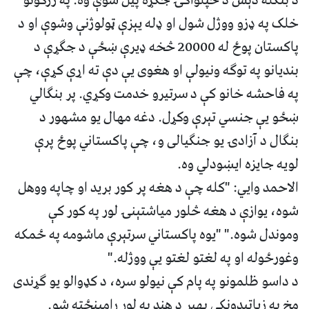
د بنګله دېش د خپلواکۍ جګړه پیل شوې وه. په زرګونو
خلک په ډزو ووژل شول او ډله یېزې ټولوژنې وشوې او د
پاکستان پوځ له 20000 څخه ډیرې ښځې د جګړې د
بندیانو په توګه ونیولې او هغوی یې دې ته اړې کړې، چې
په فاحشه خانو کې د سرتیرو خدمت وکړي. پر بنګالي
ښځو یې جنسي تېرې وکړل. دغه مهال یو مشهور د
بنګال د آزادۍ یو جنګیالی و، چې پاکستاني پوځ پرې
لویه جایزه ایښودلي وه.
الاحمد وايي: "کله چې د هغه پر کور برید او چاپه ووهل
شوه، یوازې د هغه څلور میاشتېنۍ لور په کور کې
وموندل شوه." "یوه پاکستاني سرتېرې ماشومه په ځمکه
وغورځوله او په لغتو لغتو یې ووژله."
د داسو ظلمونو په پام کې نیولو سره، د کډوالو یو ګړندی
مخ په زیاتیدونکی بهیر د هند په لور رامینځته شو.