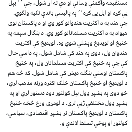
مستقیمه واکمنې وساتې او دې ته اړ شول، چې ٬٬ بېل
یې کړه او ایل یې کړه٬٬ په پالیسي باندې تکیه ولګوي.
چې هند به د اکثریت هندوانو کور وي او د پاکستان نوی
هیواد به د اکثریت مسلمانانو کور وي. د بنګال سېمه په
ختیځ او لویدیځ وېشلي شوي وه. لویدیځ کې اکثریت
هندوان ول، دوی په هند کې شامل شول، په داسي حال
کې چې په ختیځ کې اکثریت مسلمانان ول، په ختیځ
پاکستان اوسني بنګله دیش کې شامل شول. که څه هم
د لویدیځ او ختیځ پاکستان خلک اکثره ورته مذهب لري،
خو دوی په بشپړ ډول بېل کولتور دود دستور لري او په
بشپړ ډول مختلفې ژبې لري. د لومړۍ ورځ څخه ختیځ
پاکستان د لویدیځ پاکستان تر بشپړ اقتصادي، سیاسي،
کولتور او پوځي تسلط لاندې و.