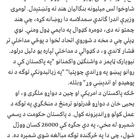
شاوخوا لس میلیونه بنګالیان هند ته وتښتېدل. لومړۍ
وزیرې اندرا ګاندي سمدلاسه دا روښانه کړه، چې هند
چمتو نه دی، دومره کډوال په دایمي ډول ومني. نوي
ډیلي چې د مخه د شوروي اتحاد لخوا د پوځي مداخلې تر
فشار لاندې و، د کډوالي د مداخلې لپاره یو دلیل درلود.
نیویارک ټایمز د واشنګټن واکمنانو "په پاکستان کې د
روانو پیښو په وړاندې چوپتیا" "په زیاتیدونکې توګه د نه
پوهیدو او اندېښې وړ" وبلله.
ځکه پاکستان د امریکې او چین د دواړو ملګری و، او
یحیی خان د دواړو قدرتونو ترمنځ د منځګړي په توګه د
عمل کولو وړاندیزونه کول. د پاکستان حکومت د رسمي
شمېرو له مخې، په دې جګړه کې 26000 کسان ووژل
شول، چې دا په څرګنده توګه مبالغه شوې شمېره ده. د