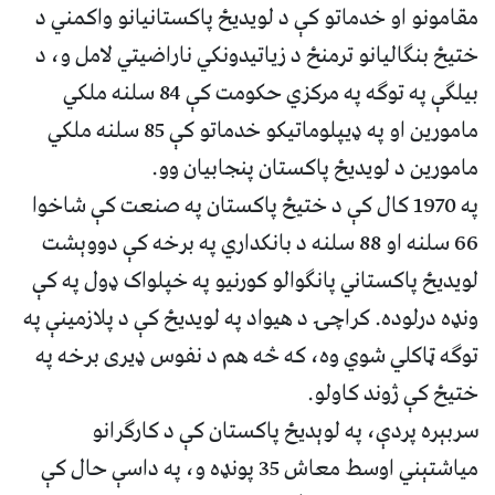
مقامونو او خدماتو کې د لویديځ پاکستانیانو واکمني د
ختیځ بنګالیانو ترمنځ د زیاتیدونکي ناراضیتي لامل و، د
بیلګې په توګه په مرکزي حکومت کې 84 سلنه ملکي
مامورین او په ډیپلوماتیکو خدماتو کې 85 سلنه ملکي
مامورین د لویدیځ پاکستان پنجابیان وو.
په 1970 کال کې د ختیځ پاکستان په صنعت کې شاخوا
66 سلنه او 88 سلنه د بانکداري په برخه کې دووېشت
لویدیځ پاکستاني پانګوالو کورنیو په خپلواک ډول په کې
ونډه درلوده. کراچۍ د هیواد په لویدیځ کې د پلازمینې په
توګه ټاکلي شوي وه، که څه هم د نفوس ډیری برخه په
ختیځ کې ژوند کاولو.
سربېره پردې، په لوېدیځ پاکستان کې د کارګرانو
میاشتېني اوسط معاش 35 پونډه و، په داسې حال کې