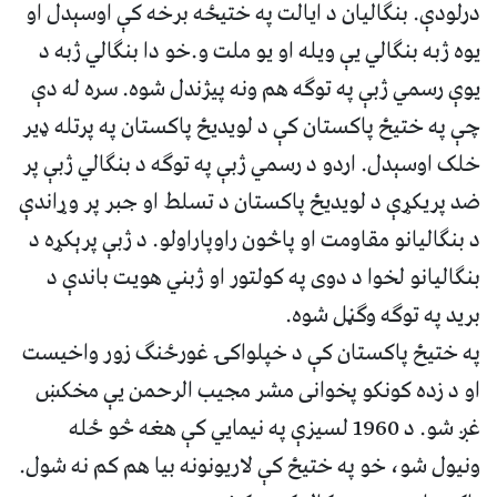
درلودې. بنګاليان د ایالت په ختیځه برخه کې اوسېدل او
یوه ژبه بنګالي یې ویله او یو ملت و.خو دا بنګالي ژبه د
یوې رسمي ژبې په توګه هم ونه پیژندل شوه. سره له دې
چې په ختیځ پاکستان کې د لویدیځ پاکستان په پرتله ډیر
خلک اوسېدل. اردو د رسمي ژبې په توګه د بنګالي ژبې پر
ضد پریکړې د لویدیځ پاکستان د تسلط او جبر پر وړاندې
د بنګالیانو مقاومت او پاڅون راوپاراولو. د ژبې پرېکړه د
بنګالیانو لخوا د دوی په کولتور او ژبني هویت باندې د
برید په توګه وګڼل شوه.
په ختیځ پاکستان کې د خپلواکۍ غورځنګ زور واخیست
او د زده کونکو پخوانی مشر مجیب الرحمن یې مخکښ
غږ شو. د 1960 لسیزې په نیمایي کې هغه څو ځله
ونیول شو، خو په ختیځ کې لاریونونه بیا هم کم نه شول.