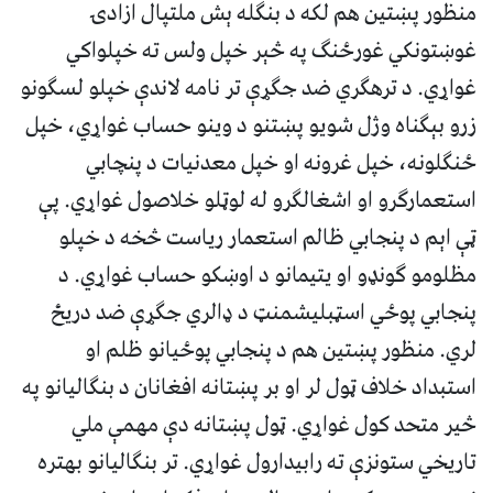
منظور پښتین هم لکه د بنګله ېش ملتپال ازادۍ
غوښتونکي غورځنګ په څېر خپل ولس ته خپلواکي
غواړي. د ترهګري ضد جګړې تر نامه لاندې خپلو لسګونو
زرو بېګناه وژل شویو پښتنو د وینو حساب غواړي، خپل
ځنګلونه، خپل غرونه او خپل معدنیات د پنچابي
استعمارګرو او اشغالګرو له لوټلو خلاصول غواړي. پې‌
ټې اېم د پنجابي ظالم استعمار ریاست څخه د خپلو
مظلومو ګونډو او یتیمانو د اوښکو حساب غواړي. د
پنجابي پوځي اسټبلیشمنټ د ډالري جګړې ضد دریځ
لري. منظور پښتین هم د پنجابي پوځیانو ظلم او
استبداد خلاف ټول لر او بر پښتانه افغانان د بنګالیانو په
څیر متحد کول غواړي. ټول پښتانه دې مهمې ملي
تاریخي ستونزې ته رابیدارول غواړي. تر بنګالیانو بهتره