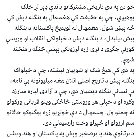
خو نن په دې تاریخي مشترکاتو باندې ډېر لږ خلک
پوهیږي، چې په حقیقت کې هغمعال په بنګله دېش کې
څه پیښ شول. هغمهال له لویدیځ پاکستانه د بنګله
ېیش بیلیدل، د بنګله دېش د خپلواکۍ انقلاب او ورپسې
کورني جګړې د نړۍ زړه لړزونکی پېښې څنګه رامنځته
شوې.
په دې کې هیڅ شک او شوپیان نېشته، چې د خپلواک
بنګله ېیش د تاریخ اصلي اتلان هغه میلیونونه بې نامه،
بې نښانې بنګله دېشيان دي، چې د آزادۍ لپاره مبارزه
وکړه او د خپلې هر وروستۍ څاڅکی وینو قربانۍ ورکولو
ته چمتو ول. وسمهال د دې خونړیو زړه بوګنوکو حالاتو
سم ارزولو او څېړلو وخت رارسیدلي دی.
د برتانوي هند یا برصغیر وېش په پاکستان او هند وېشل