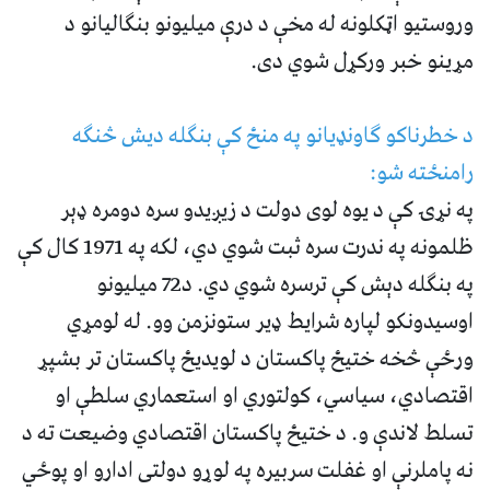
وروستيو اټکلونه له مخې د درې میلیونو بنګالیانو د
مړینو خبر ورکړل شوي دی.
د خطرناکو ګاونډیانو په منځ کې بنګله دیش څنګه
رامنځته شو:
په نړۍ کې د یوه لوی دولت د زیږیدو سره دومره ډېر
ظلمونه په ندرت سره ثبت شوي دي، لکه په 1971 کال کې
په بنګله دېش کې ترسره شوي دي. د72 میلیونو
اوسیدونکو لپاره شرایط ډیر ستونزمن وو. له لومړي
ورځې څخه ختیځ پاکستان د لویدیځ پاکستان تر بشپړ
اقتصادي، سیاسي، کولتوري او استعماري سلطې او
تسلط لاندې و. د ختیځ پاکستان اقتصادي وضیعت ته د
نه پاملرنې او غفلت سربیره په لوړو دولتی ادارو او پوځي