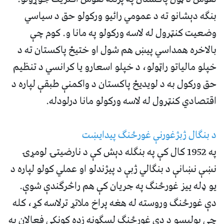
بنګه دېشانو ته د عمومي رائیو ورکولو حق د سیاسي
وضعیت کنټرول له لاسه ورکولو په مانا و. کوم چې
بالاخره همداسي پیښ هم شول او ختیځ پاکستان ته د
خپلو مالیاتو راټولو، د خپلو اسعارو یا کرانسي د تنظیم
حق ورکول به د لویدیځ پاکستان د واکمنې طبقې لپاره د
اقتصادي کنټرول له لاسه ورکولو مانا درلودله.
د بنګال ژبژغورنې غورځنګ پیدایښت
په 1952 کال کې په بنګله دېش کې د نارضیتۍ لومړۍ
نښې نښانې د بنګالي ژبې د پیژندلو او عملي کولو لپاره د
یو ډله ییز غورځنګ په جریان کې هم راڅرګندې شوې.
دې غورځنګ وروسته له هغه پراخ ملاتړ ترلاسه کړ، کله
چې پولیسو د دې غورځنګ لسګونه زده کونکي فعالان په