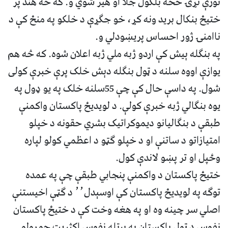
نورې نړۍ څخه بلکول جلا او هیر شوي و. که څه هند پر
ختیځ بنکال برید ونه کړ، خو جګړې د خلکو په منځ کې د
ناامنۍ ژور احساس پریښودلي و.
په بنګله ېیش کې اردو ژبه ملي ژبه اعلان شوه. که څه هم
یوازې اووه سلنه د ټول بنګله دېش خلک پرې خبرې کولی
شول. په داسې حال کې چې 55سلنه خلک په یو ډول په
یوه بنګالي ژبه خبرې کولې. د لویدیځ پاکستان واکمنې
طبقې د بنګالیانو دیموکراتیک بشري حقونه د خپلو
امتیازاتو د ساتنې او د خپلو ګټو د اعظمي کولو لپاره
وځپل او تر پښو لاندې کول.
ختیځ پاکستان د واکمنې پنجابي طبقې چې په عمده
توګه په لویدیځ پاکستان کې اوسېدل٬٬ د ګټې اخیستنې
اصلي سر چینه وه او په هغه وخت کې د ختیځ پاکستان
نفوس د ټول پاکستان په پرتله نفوس اکثریت جوړولو.