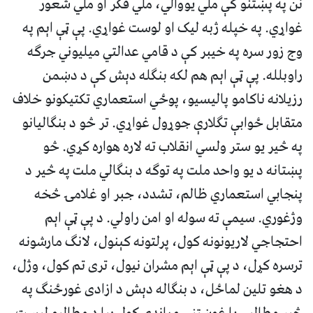
نن په پښتنو کې ملي یووالي، ملي فکر او ملي شعور
غواړي. په خپله ژبه لیک او لوست غواړي. پې ټې اېم په
وج زور سره په خیبر کې د قامي عدالتي میلیوني جرګه
راوبلله. پې ټې اېم هم لکه بنګله دېش کې د دښمن
رزیلانه ناکامو پالیسیو، پوځي استعماري تکتیکونو خلاف
متقابل ځوابې تګلارې جوړول غواړي. تر څو د بنګالیانو
په څیر یو ستر ولسي انقلاب ته لاره هواره کړي. څو
پښتانه د یو واحد ملت په توګه د بنګالي ملت په څیر د
پنجابي استعماري ظالم، تشدد، جبر او غلامۍ څخه
وژغوري. سیمې ته سوله او امن راولي. د پې ټې اېم
احتجاجي لاریونونه کول، پرلتونه کېنول، لانګ مارشونه
ترسره کړل، د پې ټې اېم مشران نیول، تری تم کول، وژل،
د هغو تلین لماځل، د بنګاله دېش د ازادی غورځنګ په