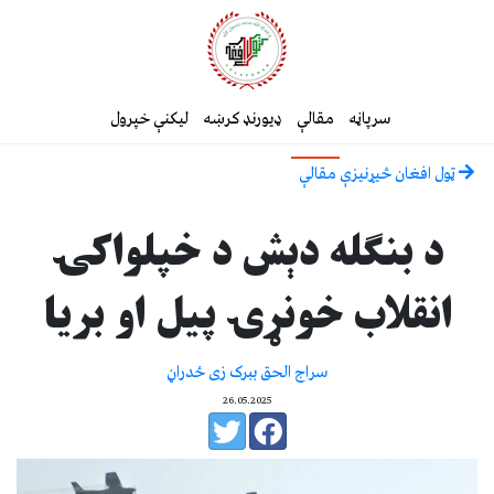
سرپاڼه
مقالې
ډیورنډ کرښه
لیکنې خپرول
ټول افغان څیړنیزې مقالې
د بنګله دېش د خپلواکۍ
انقلاب خونړۍ پیل او بریا
سراج الحق ببرک زی ځدراڼ
26.05.2025