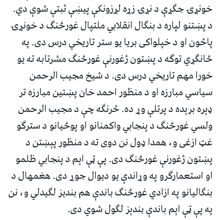
خونړۍ جګړې د نړۍ زړه لړزونکې پیښې ثبتې شوې دي.
د پښتنو لپاره د بنګال انقلابي ملتپال غورځنګ د خونړۍ
پاڅون او د خپلواکی بریا یو ستر تاریخي درس دی. په
ځانګړي توګه د پښتون ژغورنې غورځنګ مشرتابه ته یو
خورا مهم تاریخي درس دی. د شیخ مجیب الرحمن
سیاسي مبارزه او د منظور احمد خان پښتین مبارزه تر
ډېره برېده د پرتلې وړ ده. څرنګه چې د مجیب الرحمن
ولسي غورځنګ د پنجابي واکمنانو او پوځیانو د سترګو
غټ ازغی و، همدا ډول نن دوی ته د منظور پېښتن د
پښتون ژغورنې غورځنګ دی. پې ټې اېم د پنجابي ظلمو
او استعمارګرو په وړاندې یو دیوال جوړ دی. هغمهال د
بنګالیانو په ازادي غورځنګ باندې هم بندیز لګیدلي و، نن
په پې ټې اېم باندې بندېز لګول شوي دی.