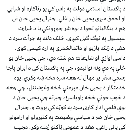
د پاکستان اسلامي دولت په راس کې یو زناکاره او شرابي
او احمق سړی یحیی خان راغلي. جنرال یحیی خان نن
هم د بنګالیانو لخوا د یوه شر جوړونکي یا د شرارت
سېمبول په توګه ګڼل کیږي. خلک دلته په جرأت سره د
هغې د زنکه بازیو او دائمالخمري په اړه کیسې کوي.
داسې اوازې او شایعات هم شته دي، چې یحیی خان یو
ځلې په دې ونه توانیدو، چې په پاکستان کې د ایران پاچا
رسمې سفر پر مهال له هغه سره مخه ښه وکړي. یوه
خدمتګار د یحیی خان مېرمنې څخه وغوښتنل، چې هغه
د خوب خونې څخه راوباسئ، چیرته چې یحیی خان د
یوې فلمي ادار کارې سره په کوټه کې پروت و. جنرال
یحیی خان هم د سیاسي وضیعت په کنټرولو او ارامولو
کې پاتې راغی. هغه د عمومي ټاکنو ژمنه وکړ. مجیب