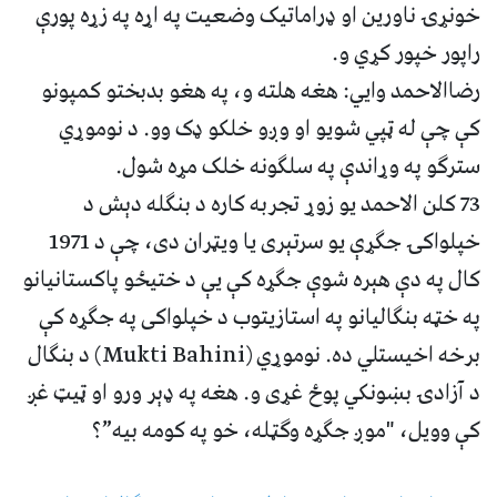
خونړۍ ناورین او ډراماتیک وضعیت په اړه په زړه پورې
راپور خپور کړي و.
رضاالاحمد وايي: هغه هلته و، په هغو بدبختو کمپونو
کې چې له ټپي شویو او وږو خلکو ډک وو. د نوموړي
سترګو په وړاندې په سلګونه خلک مړه شول.
73 کلن الاحمد یو زوړ تجربه کاره د بنګله دېش د
خپلواکۍ جګړې یو سرتېری یا ویټران دی، چې د 1971
کال په دې هېره شوې جګړه کې یې د ختیځو پاکستانیانو
په خټه بنګالیانو په استازیتوب د خپلواکی په جګړه کې
برخه اخیستلي ده. نوموړي (Mukti Bahini) د بنګال
د آزادۍ بښونکي پوځ غړی و. هغه په ډېر ورو او ټیټ غږ
کې وویل، "موږ جګړه وګټله، خو په کومه بیه”؟