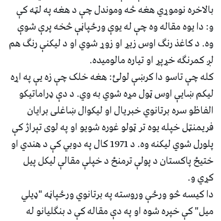
بالاخره نوموړي هغه څه وموندل چې د هغه په لټه کې
و: دا یوه مقاله وه چې له یوې ورځپاڼې څخه پرې شوې
وه. د کاغذ رنګ اوس زیړ او زوړ شوي او د لیکنې رنګ هم
لږ کمرنګه خړپړ او تیاره مالومیده.
کله چې تاسو دا کرښې لولئ: هغه خلک چې زه یې په اړه
لیکم ښایې اوس ټول مړه شوي به وي. د دې ډراماتیکو
الفاظو سره برتانوي خبریال او لیکوال ښاغلی برایان
فریمنټل خپله یوه تر ټولو غوره شویو او په لوی تېراژ کې
پلورل شوي لیکنه وه. د 1971 کال په دوبي کې د هندي او
ختیځ پاکستان د پولې ترمنځ د خپلې مقالې لیکل پیل
کړي و.
دا کیسه څو ورځې وروسته په برتانوي ورځپاڼه "ډیلي
میل" کې خپره شوه او په دې مقاله کې د بنګلیانو له