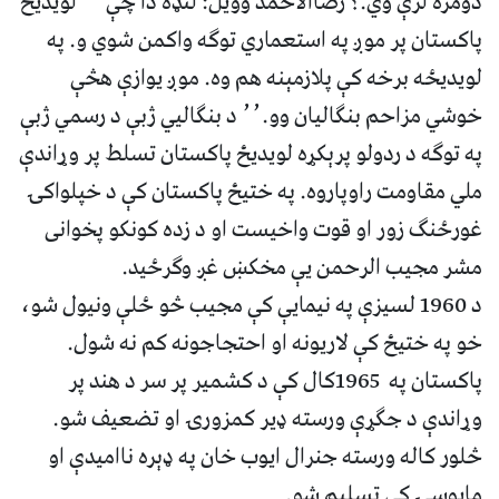
دومره لرې وي.؟ رضاالاحمد وویل: لنډه دا چې ٬٬ لویدیځ
پاکستان پر موږ په استعماري توګه واکمن شوي و. په
لویدیځه برخه کې پلازمېنه هم وه. موږ یوازې هڅې
خوشي مزاحم بنګالیان وو.٬٬ د بنګالیي ژبې د رسمي ژبې
په توګه د ردولو پرېکړه لویدیځ پاکستان تسلط پر وړاندې
ملي مقاومت راوپاروه. په ختیځ پاکستان کې د خپلواکۍ
غورځنګ زور او قوت واخیست او د زده کونکو پخوانی
مشر مجیب الرحمن یې مخکښ غږ وګرځید.
د 1960 لسیزې په نیمایې کې مجیب څو ځلې ونیول شو،
خو په ختیځ کې لاریونه او احتجاجونه کم نه شول.
پاکستان په 1965کال کې د کشمیر پر سر د هند پر
وړاندې د جګړې ورسته ډیر کمزورۍ او تضعیف شو.
څلور کاله ورسته جنرال ایوب خان په ډېره ناامیدې او
مایوسۍ کې تسلیم شو.