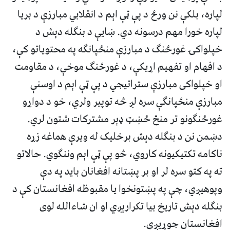
لپاره، بلکې نن ورځ د پې ټې اېم د انقلابي مبارزې د بریا
لپاره خورا مهم درسونه دي. ښایې د بنګله دېش د
خپلواکۍ غورځنګ د مبارزې منځپانګه په محتویاتو کې،
د افهام او تفهیم اړیکې، د غورځنګ موخې، د مقاومت
او خپلواکی مبارزې ستراتیجي د پې ټې اېم د اوسنې
مبارزې منځپانګې سره لږ څه توپیر ولري، خو د دواړو
غورځنګونو تر منځ ځښټ ډېر مشترکات شتون لري.
دښمن نن د بنګله دېش برخلیک له ویرې هماغه زړه
ناکامه تکتیکیونه کاروي، څو پې ټې اېم وننګوي. حالاتو
ته په کتو سره لر او بر پښتانه افغانان باید په دې
وپوهیږي، چې په پښتونخوا یا مقبوظه افغانستان کې د
بنګله دېش تاریخ بیا تکرارېږي او ان شاءالله لوی
افغانستان جوړیږي.