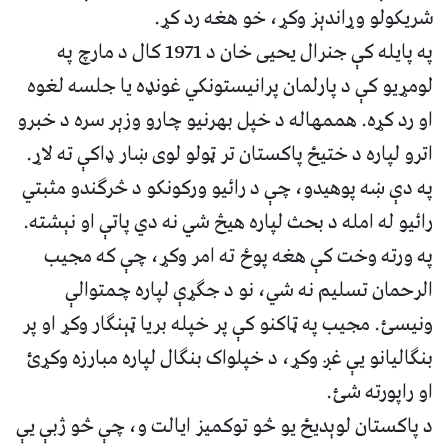
شریکولو وړاندېز وکړ، خو هغه رد کړ.
په پایله کې جنرال یحیی خان د 1971 کال د مارچ په
لومړیو کې د پارلمان پرانیستونکي غونډه یا جلسه لغوه
او رد کړه. هممهاله د خپل بهرنیو چارو وزېر سره د خبرو
اترو لپاره د ختیځ پاکستان تر ټولو لوی ښار ډ‌اکې ته لاړ.
په دې ښه پوهیدو، چې د رائیو ورکونکو د څرګندو مثبتي
رائيو له امله د بحث لپاره هیڅ شي نه دي پاتې او نېشته.
په ورته وخت کې هغه پوځ ته امر وکړ، چې که مجیب
الرحمان تسلیم نه شي، نو د جګړې لپاره چمتوالې
ونیسئ. مجیب په ټاکنو کې پر خپله بریا ټېنګار وکړ او پر
بنګالیانو یې غږ وکړ، د خپلواک بنګال لپاره مبارزه وکړئ
او راپورته شئ.
د پاکستان لوېدیځ یو څو توکمیز ایالت و، چې څو ژبې یې