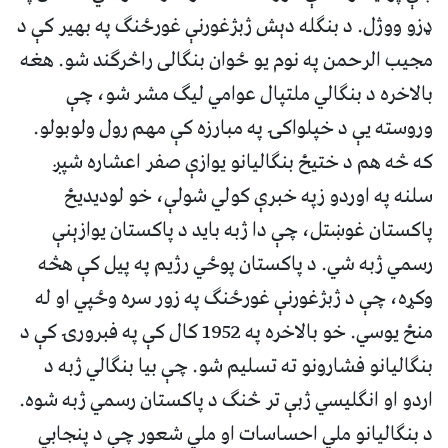
ډزو ووژل. د بنګله دېش ژبژغورنې غورځنګ په بهیر کې د
مجیب الرحمن په نوم یو ځوان بنګالی راڅرګند شو. هغه
بالاخره د بنګالي ملتپال عوامي لیګ مشر شو، چې
وروسته یې د خپلواکۍ په مبارزه کې مهم رول ولوبولو.
که څه هم د ختیځ بنګالیانو یوازې صفر اعشاره شپږ
سلنه په اوردو زپه خبرې کولي شولې، خو لودیدیځ
پاکستان غوښتل، چې دا ژبه باید د پاکستان یوازېنې
رسمي ژبه شي. د پاکستان پوځي رژیم په پیل کې هڅه
وکړه، چې د ژبژغورنې غورځنګ په زور سره وځپي او له
منځ یوسي. خو بالاخره په 1952 کال کې په فبرورۍ کې د
بنګالیانو فشارونو ته تسلیم شو. چې بیا بنګالي ژبه د
اردو او انګلیسي ژبې تر څنګ د پاکستان رسمي ژبه شوه.
د بنګالیانو ملي احساسات او ملي شعور چې د پنجابي