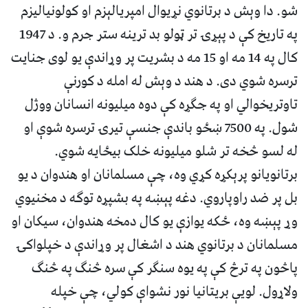
شو. دا وېش د برتانوي نړیوال امپریالېزم او کولونیالیزم
په تاریخ کې د پېړۍ تر ټولو بد ترینه ستر جرم و. د 1947
کال په 14 مه او 15 مه د بشریت پر وړاندې یو لوی جنایت
ترسره شوي دی. د هند د وېش له امله د کورنې
تاوتریخوالي او په جګړه کې دوه میلیونه انسانان ووژل
شول. په 7500 ښځو باندې جنسې تیرۍ ترسره شوې او
له لسو څخه تر شلو میلیونه خلک بیځایه شوي.
برتانویانو پرېکړه کړي وه، چې مسلمانان او هندوان د یو
بل پر ضد راوپاروي. دغه پېښه په بشپړه توګه د مخنیوي
وړ پېښه وه، ځکه یوازې یو کال دمخه هندوان، سیکان او
مسلمانان د برتانوي هند د اشغال پر وړاندې د خپلواکۍ
پاڅون په ترڅ کې په یوه سنګر کې سره څنګ په څنګ
ولاړول. لویې بریتانیا نور نشواې کولي، چې خپله