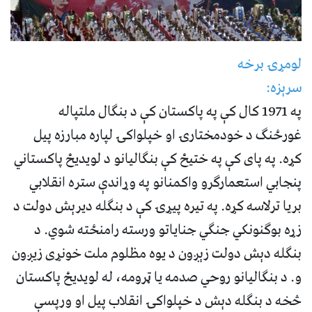
لومړۍ برخه
سرېزه:
په 1971 کال کې په پاکستان کې د بنګال ملتپاله
غورځنګ د خودمختارۍ او خپلواکۍ لپاره مبارزه پیل
کړه. په پای کې په ختیځ کې بنګالیانو د لویدیځ پاکستاني
پنجابي استعمارګرو واکمنانو په وړاندې ستره انقلابي
بریا ترلاسه کړه. په تیره پیړۍ کې د بنګله دیرېش دولت د
زړه بوګنونکي جنګي جنایاتو ورسته رامنځته شوي. د
بنګله دېش دولت زېږون د یوه مظلوم ملت خونړی زیږون
و. د بنګاليانو روحي صدمه یا ټرومه، له لویدیځ پاکستان
څخه د بنګله دېش د خپلواکۍ انقلاب پیل او ورپسې