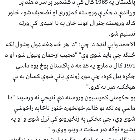
پاکستان په 1965 کال کې د کشمیر پر سر د هند پر
وړاندې د جګړې وروسته کمزوری او تضعیف شو، څلور
کاله وروسته جنرال ایوب خان په نا امیدۍ کې ورته
تسلیم شو.
الاحمد وایې لنډه دا چې: "دا هر څه هغه ډول وشول لکه
څنګه چې باید شوې وې" "مجیب ارحمان ونیول شو، او د
1971 کال د مارچ په 25 مه د پاکستان پوځ یوه داسې
جګړه پیل کړه، چې موږ ژوندي پاتې شوي کسان به یې
هیڅکله هېر نه کړو."
یو حکومتي کمیسیون وروسته دې نتیجې ته ورسید: "دا
داسې وه لکه یو ظالم خونخوره ځنور ناڅاپه راخوشې
شوی وي، چې مخکې په زنځیرونو کې تړل شوی و او په
بشپړه توګه ډېر سخت د وینو وږی و."