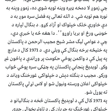
چې زموږ لا دمخه ډیره وینه تویه شوي ده، زموږ وېنه به
نوره هم تویه شي. د الله تعالی په فضل سره موږ به د
دې خاورې خلک خپلواک او آزاد کړو. د بنګال لپاره د
خوښۍ ورځ او بریا راوړو٬٬. دا هغه څه یا خبرې دي،
چې د عوامي لیګ مشر شیخ مجیب الرحمن د پاکستان
په ختیځه برخه بنګال کې ویلي دي. د 1971 کال د مارچ
په پیل کې د واکمن پوځي حکومت پر وړاندې د پاڅون غږ
وکړ. لویدیځ پنجابي پاکستان په چټکۍ سره پوځي ځواب
ورکړ. مجیب د بنګله دېش د خپلواکۍ غورخنګ ویاند د
خپلواکی اعلان ورسته ونیول شو او لاس تړلي پاکستان
ته یوړل شو.
په 1971 کال کې د لوېدیځ پاکستان څخه د بنګالیانو د
خپلواکۍ غورځنګ په جریان کې د تاوتریخوالي جدي