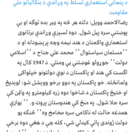
د پنجابي استعماري تسلط په وړاندې د بنګالیانو ملي
مقاومت
رضاالاحمد وویل: دلته هر څه په ډیر بده توګه او بې
پوښتنې سره پیل شول. دوه لسېزې وړاندې برتانوی
استعماري واکمنان د هند نیمه وچه پرېښودله او د
٬٬مسلمان سیاستوال٬٬ محمد علي جناح د ٬٬اسلامي
‌دولت٬٬ جوړولو غوښتنې یې ومنلي. د 1947 کال په
اګست کې هند او پاکستان د نوي دولتونو خپلواکی
ولمانځله. خو پاکستان په دوو برخو ووېشل شو: لویدیځ
او ختیځ پاکستان د شاخوا دوه زره کیلومترو په واټن کې
سره جلا شول. په منځ کې هندوستان پروت و. ٬٬ یوازې
همدغه حالت له ناکامۍ سره مخامخ وه٬٬ څنګه یو
دولت ژوندی پاتې کیدلي شي، کله چې د هغې دوه برخې