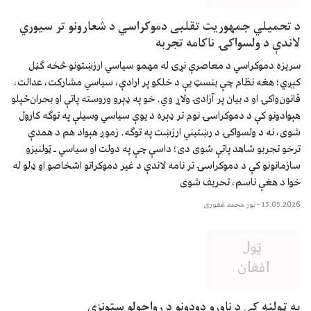
د تحمیلي جمهوریت تقلبی دموکراسي د شعارونو تر سیوري
لاندې د ولسواکۍ ناکامه تجربه
سریزه دموکراسي د معاصرې نړۍ له مهمو سیاسي ارزښتونو څخه ګڼل
کېږي؛ هغه نظام چې بنسټ یې د خلکو پر ارادې، سیاسي مشارکت، عدالت،
قانون‌واکۍ او د بیان پر آزادۍ ولاړ وي. خو په ډېرو وروسته پاتې او بحران‌ځپلو
هېوادونو کې د دموکراسۍ نوم تر ډېره د یوې سیاسي وسیلې په توګه کارول
شوی، نه د ولسواکۍ د رښتیني ارزښت په توګه. زموږ هېواد هم د همدې
ترخو تجربو شاهد پاتې شوی دی؛ داسې چې په دولت او سیاسي ـ ټولنیزو
سازمانونو کې د دموکراسۍ تر نامه لاندې د غیر دموکراتو اشخاصو او ډلو له
خوا د هغې ناسم، تحریف شوی
15.05.2026
–
نور محمد غفوری
په ټولنه کې د ناوړو دودونو د رواجولو ستونزې