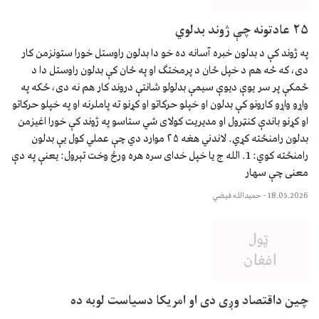
۲۵ عادتونه چې ژوند بدلوي
په ژوند کې د بدلون خبره آسانه ده خو دا بدلون راوستل خورا ستونزمن کار
دی، که څه هم د خپل ځان د پرمختګ او په ځان کې بدلون راوستل دا د
ځمکې پر سر یوې دیوې سیمې بدلولو شانتې دروند کار هم نه دی، ځکه په
واړو واړو کارونو کې بدلون او خپلو حرکاتو او کړنو ته پاملرنه او په خپلو حرکاتو
او کړنو باندې کنټرول او مدیریت کولای شي ستاسو په ژوند کې خورا اغیزمن
بدلون رامنځته کړي. لاندني هغه ۲۵ موارد دي چې عملي کول یې بدلون
رامنځته کوي: 1. الله ج یا خپل خدای سره هره ورځ وخت تېرول: یعنې په دې
معنی چې سهار
18.05.2026
–
حمیدالله فیضي
چین داقتصاد وږی دی او امریکا دسیاست لوبه ده