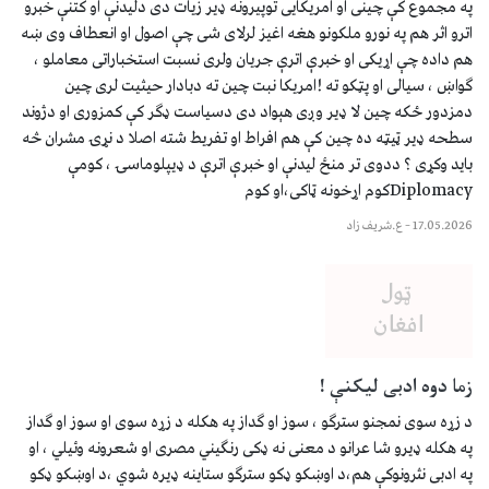
په مجموع کې چینی او امریکایی توپیرونه ډیر زیات دی دلیدنې او کتنې خبرو
اترو اثر هم په نورو ملکونو هغه اغیز لرلای شی چې اصول او انعطاف وی ښه
هم داده چې اړیکی او خبرې اترې جریان ولری نسبت استخباراتی معاملو ،
ګواښ ، سیالی او پټکو ته !امریکا نبت چین ته دبادار حیثیت لری چین
دمزدور ځکه چین لا ډیر وږی هېواد دی دسیاست ډګر کې کمزوری او دژوند
سطحه ډیر ټیټه ده چین کې هم افراط او تفریط شته اصلا د نړۍ مشران څه
باید وکړی ؟ ددوی تر منځ لیدنې او خبرې اترې د ډیپلوماسۍ ، کومې
Diplomacyکوم اړخونه ټاکی،او کوم
17.05.2026
–
ع.شریف زاد
زما دوه ادبى ليکنې !
د زړه سوی نمجنو سترګو ، سوز او ګداز په هکله د زړه سوی او سوز او ګداز
په هکله ډیرو شا عرانو د معنی نه ډکی رنګیني مصری او شعرونه وئیلي ، او
په ادبی نثرونوکې هم،د اوښکو ډکو سترګو ستاینه ډیره شوي ،د اوښکو ډکو