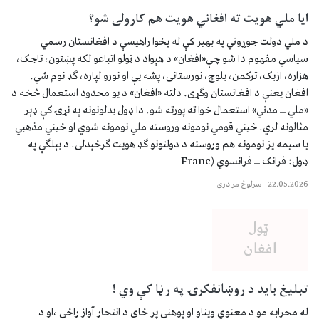
ایا ملي هویت ته افغاني هویت هم کارولی شو؟
د ملي دولت جوړوني په بهیر کې له پخوا راهیسې د افغانستان رسمي
سیاسي مفهوم دا شو چې«افغان» د هېواد د ټولو اتباعو لکه پښتون، تاجک،
هزاره، ازبک، ترکمن، بلوچ، نورستانی، پشه یې او نورو لپاره، ګډ نوم شي.
افغان یعنې د افغانستان وګړی. دلته «افغان» د یو محدود استعمال څخه د
«ملي ــ مدني» استعمال خوا ته پورته شو. دا ډول بدلونونه په نړۍ کې ډېر
مثالونه لري. ځیني قومي نومونه وروسته ملي نومونه شوي او ځیني مذهبي
یا سیمه یز نومونه هم وروسته د دولتونو ګډ هویت ګرځېدلی. د بېلګې په
ډول: فرانک ــ فرانسوي (Franc
22.05.2026
–
سرلوڅ مرادزی
تبليغ بايد د روښانفکرۍ په رڼا کې وي !
له محرابه مو د معنوي ویناو او پوهني پر ځای د انتحار آواز راځي ،او د