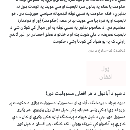
حکومت یا نظام په بدلون سره تابعیت او ملي هویت په اتومات ډول نه
بدلېږي، ځکه حکومت په نسبي توګه لنډمهاله سیاسي جوړښت دی، خو
تابعیت او په تېره بیا ملي هویت بیا تر هغه (حکومت) ژور او دوامداره
مفاهیم دي. د نظامونو بدلون په نسبي توګه په اوږ مهال کې کولای شي د
تابعیت تعریف، د ملي هویت بڼه او د خلکو د تعلق احساس تر اغیز لاندې
راولي. که په یو هېواد کې کودتا وشي، حکومت
23.05.2026
–
سرلوڅ مرادزی
د هېواد آبادول د هر افغان مسوولیت دی!
د یوه هېواد د پرمختګ، آبادۍ او سمسورتیا مسوولیت یوازې د حکومت پر
اوږو نه وي؛ بلکې ولس هم باید پکې خپل فعال رول ولوبوي. هر وګړی
مسوول دی، چې د خپل هېواد د پرمختګ لپاره هڅې وکړي او ځان د دې
خاورې په آبادولو کې شریک وبولي. لکه څنګه، چې انسان د خپل کور