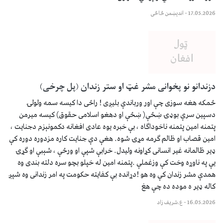
17.05.2026
–
اندېښمن ځاځی
دزندانو نو پخوانی مشر غټ او ستر زندان (پل چرخی)
ځمکه هغه سوزی چې اور ورباندې بلیږی ! راځی دا کیسه سمه ولولۍ
دسپین سرې بوډۍ ښځې( ښځې او دهغو اسلامی حقوق) کیسه میرمن
پتمنه امین پتمنه ناخوداګاه ، بې خبره یوه عادی افغانه دکمونېزم دجنایت ،
امین قصاب او ظالم ګرمه مړۍ شوه. هغې دې جنایت کاره مزدوره دوره کې
ډیر ظالمانه غیر انسانی کړاونه ولیدل. خرابې شپې او ورځې ، شېبې او ګړۍ
یې په ناوړه وخت کې وزغملې .پتمنه امین له خپلو بچو سره دلته بندی وه
همدې مشر زندان کې وه هو !دړانده بې کفایته حکومت په امر زندانی وه شپږ
کاله ډیر ه موده ده چې هغ
16.05.2026
–
ع.شریف زاد