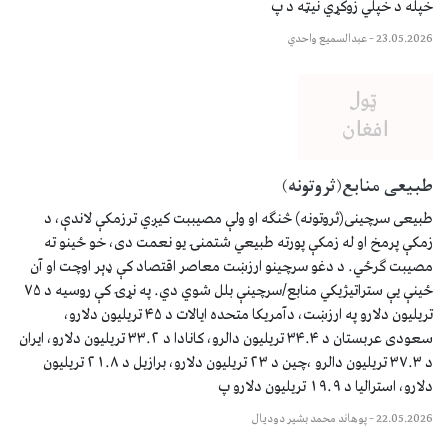
خپله د خپلي زوکړي نیټه د پ
23.05.2026
–
عبدالسمیع واحدي
طبیعی منابع(ثروتونه)
طبیعی سرچینی(ثروتونه) څنګه او ولې مصیببت کیږي ترزمکې لاندې، د
زمکې پرمخ او له زمکې پورته طبیعي شتمنۍ یو نعمت دی، خو ځینو ته
مصیبت ګرځي. د دغو سرچینو ارزښت معاصر اقتصاد کې ډېر اوچت او آن
ځینې یې ستراتیژیکي منابع/سرچینې بلل شوي دي. په نړۍ کې روسیه د ۷۵
تریلیون دلارو په ارزښت، دآمریکا متحده ایالات د ۴۵ تریلیون دلارو،
سعودی عربستان د ۳۴.۴ تریلیون دالرو، کانادا د ۳۳.۲ تریلیون دلارو، ایران
د ۳۷.۳ تریلیون دالرو ،چین د ۲۳ تریلیون دلارو، برازیل د ۲۱.۸ تریلیون
دلارو، استرالیا د ۱۹.۹ تریلیون دلارو پ
22.05.2026
–
پوهاند محمد بشیر دودیال