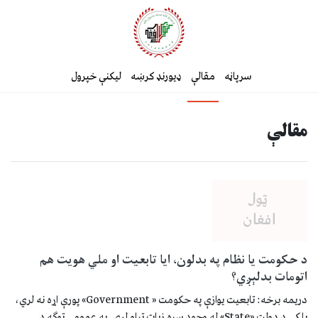
سرپاڼه
مقالې
ډیورنډ کرښه
لیکنې خپرول
مقالې
د حکومت یا نظام په بدلون، ایا تابعیت او ملي هویت هم
اتومات بدلېږي؟
دریمه برخه: تابعیت یوازې په حکومت « Government» پورې اړه نه لري،
بلکې د دولت «State» له وجود سره زیات تړاو لري. په عمومي توګه د