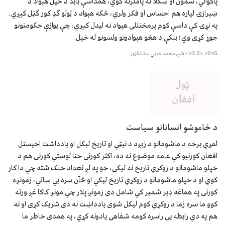
پاکوالي، سمون او ښکلا ته پاملرنه کوي، همداسې باید د خپل هېواد د
ښېرازۍ لپاره هم احساس او فکر ولري، ځکه هېواد د ټولو ګډ کور ګڼل کېږي.
په نړۍ کې داسې کوم پرمختللی هېواد نه لیدل کېږي، چې یوازې حکومتونو
جوړ کړی وي؛ بلکې د هغو هېوادونو ولسونو له خپل
23.05.2026
–
شېرمحمدامیني ستانکزی
د خاموشو انسانانو سیاست
لمړي برخه د ماشومانو د زیږد د نیټي او تاریخ لیکل او یادداشت اخیستل
افغان کورنیو کي عامه موضوع نه ده، اکثر کورنی حتا لوستي کورنی هم د
خپلو ماشومانو د زوکړي تاریخ نه لیکی، خو په لږ تعداد خلک شته چي دا کار
کوي او د خپلو ماشومانو د زوکړي تاریخ لیکي او ځآن سره يي ساتي، زمونږه
کورنی په هماغه ډیر شمیر کي شامل دی زمونږ پلار چي مونږ کاکا غږ ورته
کوو ما سره زما د زوکړي کوم لیکل شوی یادداښت نه دی شریک کړی او نه
هم په دي رابطه يی راسره کومه شفاهی یادونه کړي، په همدی خاطر ما