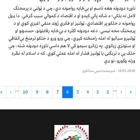
ناوړه دودونه هغه ناسم او بې‌ځایه رواجونه دي، چې د ټولنې د پرمختګ
لامل نه بلکې؛ د شاته پاتې کېدو او د اقتصاد د کموالي سبب ګرځي. دا ډول
رواجونه د خلکو پر اقتصادي، ټولنیز او فکري ژوند منفي اغېزې کوي او د
پرمختګ مخه نیسي. دغه دودونه اکثره د بې‌ځایه رقابتونو، حسدونو او
ټولنیزو سیالیو له امله رامنځته کېږي، چې ورو ورو د خلکو ترمنځ بې‌اتفاقي
او ستونزې زیاتوي. په زیاترو سیمو کې لا هم داسې ناوړه دودونه شته، چې
خلک یې د تربګنۍ یا ټولنیز فشار له امله عملي کوي. که د اسلام له نظره
ورته وګورو، نو ډې
14.05.2026
–
شېرمحمدامیني ستانکزی
…
…
»
›
10
9
8
7
6
5
4
3
2
‹
«