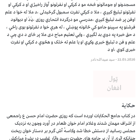
مسجدونو او جوماتونو څخه مو د کرکې او نفرتونو آواز راخیژي او د کرکې او
نفرتونو تبلیغ کیږي ، ملا د کرکي نفرت سمبول ګرځیدلی ،د ملا له خوا د علم
اوفن پر ضد تبلیغ کیږي ،مدرسې مو درګرده انتحاري روزی ،ډَدَ او دیوانود
فرشتو په سپینو جامو کې ځانونه پوښلي ، له هرې خوا د نفرتونو بوی راځي ،
د حق خبره په دوي بد لګیږي ، وایي تعلیم مباح دی ملا پر ځای د دي چې د
علم و فن د تبلیغ خبری وکړي او یا علم ته خلک و هڅوي د کرکې او نفرت
خبری کوي ،او د
22.05.2026
–
سيد عبيدالله نادر
حکایة
در کتاب جامع الحکایات اورده است که روزی حضرت امام حسن ع راجمعی
از اشراف مهمان شدند وغلام امام خوان طعام در آورد وچون به نزدیک
مجلس رسانید از دستش خطا شد وکاسهٔ آش ګرم بر دستار خوان ریخت
چنانکه اثری از آن بر جامه های حضرت رسید واثار غضب در بشرهٔ مبارکش