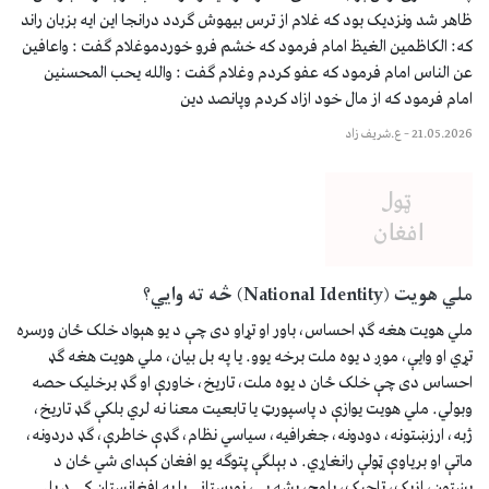
ظاهر شد ونزدیک بود که غلام از ترس بیهوش ګردد درانجا این ایه بزبان راند
که: الکاظمین الغیظ امام فرمود که خشم فرو خوردموغلام ګفت : واعافین
عن الناس امام فرمود که عفو کردم وغلام ګفت : والله یحب المحسنین
امام فرمود که از مال خود ازاد کردم وپانصد دین
21.05.2026
–
ع.شریف زاد
ملي هویت (National Identity) څه ته وایي؟
ملي هویت هغه ګډ احساس، باور او تړاو دی چې د یو هېواد خلک ځان ورسره
تړي او وایې، موږ د یوه ملت برخه یوو. یا په بل بیان، ملي هویت هغه ګډ
احساس دی چې خلک ځان د یوه ملت، تاریخ، خاورې او ګډ برخلیک حصه
وبولي. ملي هویت یوازې د پاسپورټ یا تابعیت معنا نه لري بلکې ګډ تاریخ،
ژبه، ارزښتونه، دودونه، جغرافیه، سیاسي نظام، ګډې خاطرې، ګډ دردونه،
ماتې او بریاوې ټولې رانغاړي. د بېلګې پتوګه یو افغان کېدای شي ځان د
پښتون، ازبک، تاجیک، بلوچ، پشه یې، نورستاني یا په افغانستان کې د بل