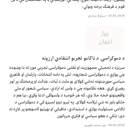
قوم د فرهنګ برخه وبولي،
19.05.2026
–
سرلوڅ مرادزی
د دموکراسۍ د ناکامو تجربو انتقادي ارزونه
سریزه د تحمیلي جمهوریت او تقلبی دموکراسۍ تجربې موږ ته دا وښوده
چې یوازې د دموکراسۍ شعارونه، تش په نامه انتخابات، پارلمان او ظاهري
سیاسي جوړښتونه نه‌شي کولای یو ملت د ثبات، عدالت او پرمختګ پر لور
رهبري کړي. هغه نظامونه چې د ولس له ارادې، سیاسي شعور او ملي
واقعیتونو څخه جلا وي، که هر څومره د ولسواکۍ ادعا وکړي، بیا هم د
خلکو باور نه شي ترلاسه کولای. په تیرو دوو لسیزو کې د دموکراسۍ د
ناکامۍ مسئولیت یوازې د استبدادي، مافیایي او بهرنیو لاسوهنو پر غاړه نه
دی؛ بلکې د هغو سیاسي او فکري جریانون
18.05.2026
–
نور محمد غفوری