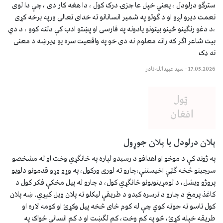
سترګو درلودل ، یعني خپل عا جزۍ درک کول ، دا هغه کار دی ، چې دا لوی
نعمت دیرو لږو او د ګوتو په شمیر انسانانو ته خدای تعالی ورپه برخه کړی
،د دغو رنګینو ځینو بیتونو یادونه په فارسی او پښتو ادب کې دلته کوو ، د دي
بیت شاعر اګر که راته معلوم نه دی خو په واقعیت سره یو ډیرښه د معنی
نه ډک
17.05.2026
–
سيد عبيدالله نادر
پلان درلودل یا پلان جوړول
په ژوند کې د موخو او اهدافو د رسیدو لپاره په ځانګړي وخت او له مشخصو
سرچینو څخه ګټې اخیستنې،چارو ته لوری ورکول، په وړو وړو قدمونو دلویو
پروژو ویشل، د لومړیتوبونو ځانګړي کول، د چارو له پیل مخکې فکر کول د
کاغذ پرمخ د چارو د ترسره کیدو د طریقې لیکلو ته پلان ویل کېږي. ښه پلان
کول تاسو ته جوته کوي چې له کوم ځای څخه پیل وکړئ او کومه لاره او
طریقه خپله کړئ، څو په کم وخت، کم لګښت او د کم انساني ځواک په