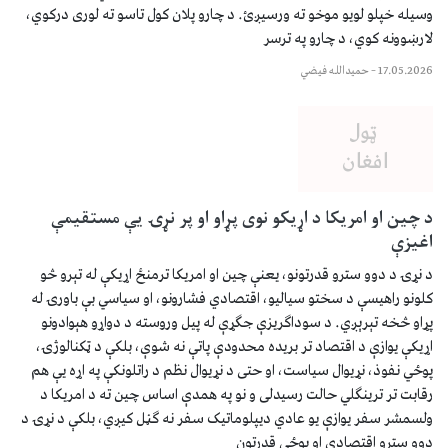
وسیله خپلو لویو موخو ته ورسیږئ. د چارو پلان کول تاسو ته لوری درکوي،
لارښوونه کوي، د چارو په ترسر
17.05.2026
–
حمیدالله فیضي
د چین او امریکا د اړیکو نوی پړاو او پر نړۍ یې مستقیمې
اغیزې
د نړۍ د دوو سترو قدرتونو، یعنې چین او امریکا ترمنځ اړیکې له تېرو څو
کلونو راهیسې د سختو سیالیو، اقتصادي فشارونو، او سیاسي بې باورۍ له
پړاو څخه تېرېږي. د سوداګریزې جګړې له پیل وروسته د دواړو هېوادونو
اړیکې یوازې د اقتصاد تر بریده محدودې پاتې نه شوې، بلکې د ټکنالوژۍ،
پوځي نفوذ، نړیوال سیاست، او حتی د نړیوال نظم د راتلونکې په اړه یې هم
رقابت تر ترینګلي حالت رسیدلی و نو په همدې اساس چین ته د امریکا د
ولسمشر سفر یوازې یو عادي دیپلوماتیک سفر نه ګڼل کیږي، بلکې د نړۍ د
دوو سترو اقتصادي او پوځي قدرتون