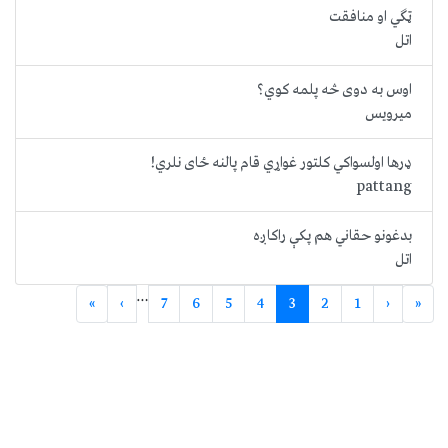
ټګي او منافقت
اتل
اوس به دوی څه پلمه کوي؟
میرویس
ډرها اولسواکي کلتور غواړي قام پالنه ځای نلري!
pattang
بدغونو حقاني هم پکې راکاږه
اتل
…
»
›
7
6
5
4
3
2
1
‹
«