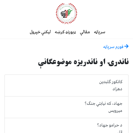
سرپاڼه
مقالې
ډیورنډ کرښه
لیکنې خپرول
فورم سرپاڼه
ناندرۍ او ناندریزه موضوعګانې
کانکور گلبدین
دهزاد
جهاد، که نیابتي جنګ؟
میرویس
د حرامو جهاد؟
اتل