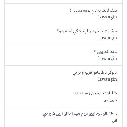
تفف لانت پر دې لوده مذدور !
lawangin
حشمت خلیل د چا په آه کې لمبه شو؟
lawangin
دغه څه وایې ؟
lawangin
دلوګر دطالبانو خرپ او تراني
lawangin
طالبان: خارجیان راسره نشته
میرویس
د طالبانو دوه لوی مهم قوماندانان نیول شویدي.
اتل