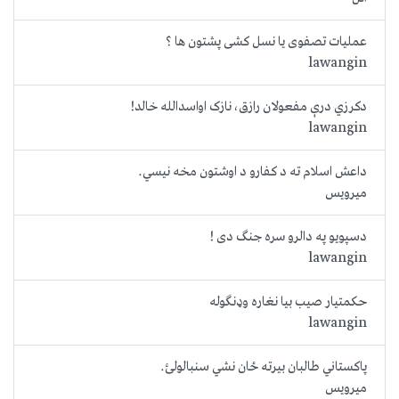
عملیات تصفوی یا نسل کشی پشتون ها ؟
lawangin
دکرزي درې مفعولان رازق، نازک اواسدالله خالد!
lawangin
داعش اسلام ته د کفارو د اوشتون مخه نیسي.
میرویس
دسپويو په دالرو سره جنګ دی !
lawangin
حكمتيار صيب بيا نغاره وډنگوله
lawangin
پاکستاني طالبان بیرته ځان نشي سنبالولئ.
میرویس