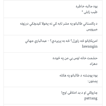
یوه جالبه خاطره
طیب زابلی *
د پاکستاني طالبانو په مشر تابه کې نه پخولا کیدونکي درزونه
میرویس
امریکایانو څه راوړل؟ څه به پریږدي؟ – عبدالباري جهاني
lawangin
حشمت خانه اوس یي من په څوده
دهزاد
یوه پوښتنه د طالبانو په هکله
پښتون:
چارواکي او د بد اخلاقۍ اوج!
pattang