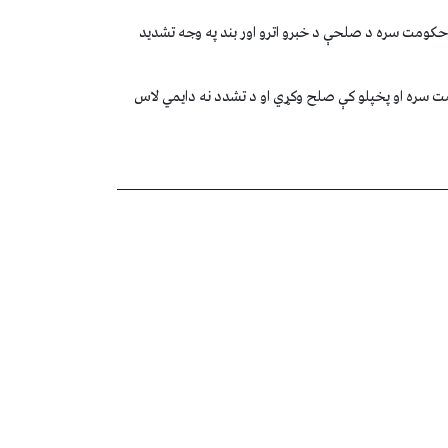
د حکومت سره د صلحې د خبرو اترو اور بند په وجه تشدید
ت سره او پخپلو کې صلح وکړي او د تشدد نه دایمي لاس