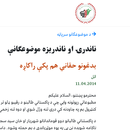
د موضوعګانو سرپاڼه
ناندرۍ او ناندریزه موضوعګانې
بدغونو حقاني هم پکې راکاږه
اتل
11.04.2014
محترمو پښتنو، السلام علیکم
مطبوعاتي رپوتونه وايي چې د پاکستاني طالبنو د رقیبو ډلو ت
کنټرول بم په چاودنه کې درۍ تنه وژل شوي او دوه تنه زخم
د پاکستناني طالبانو دوو قوماندانانو شهریار او خان سید 
ناکامه شوېده نن یې په یوه موټرباندې د بم حمله وشوه. دا