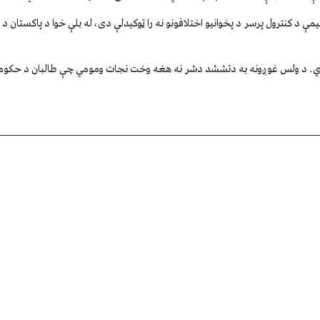
 د کنترول پرسر د پخوانیو اختلافونو نه را ټوکیدلې دی، له بلې خوا د پاکستان 
ې کوي. د ولس غوږونه به دتششد دشر نه هغه وخت نجات ومومي چې طالبان د حکوم