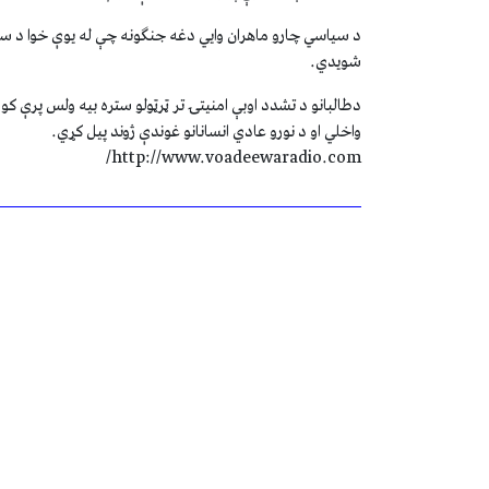
د سیاسي چارو ماهران وایي دغه جنګونه چې له یوې خوا د سیمې
شویدي.
دطالبانو د تشدد اوبې امنیتۍ تر ټرټولو ستره بیه ولس پر
واخلي او د نورو عادي انسانانو غوندې ژوند پیل کړي.
http://www.voadeewaradio.com/