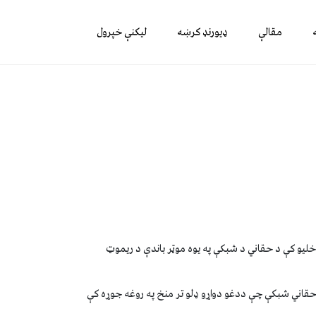
مقالې
ډیورنډ کرښه
لیکنې خپرول
ا خلیو کې د حقاني د شبکې په يوه موټر باندې د ریموټ
 حقاني شبکې چې ددغو دواړو ډلو تر منخ په روغه جوړه کې