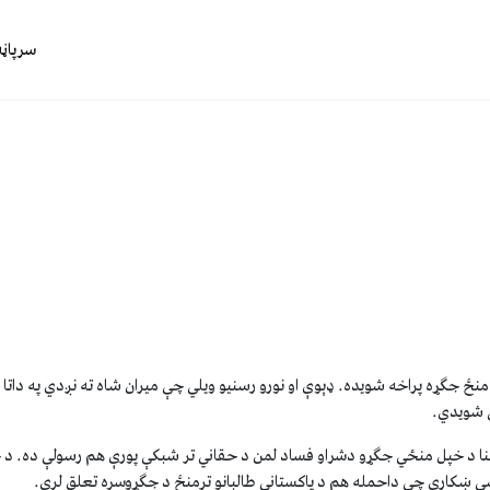
سرپاڼه
ر منځ جګړه پراخه شویده. ډېوې او نورو رسنیو ویلي چې میران شاه ته نږدي په دات
ي شويدي.
سجنا د خپل منځي جګړو دشراو فساد لمن د حقاني تر شبکې پورې هم رسولې ده. د
سې ښکاری چې داحمله هم د پاکستاني طالبانو ترمنځ د جګړوسره تعلق لري.