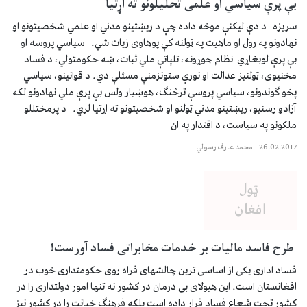
بې پرې سیاسي او علمی تحلیلونو ته اړتیا
سریزه د دې لیکنې موخه داده چې د ریښتینو مدني او علمي شخصیتونو او
نهادونو په رول او ماهیت په ټولنه کې پوهاوی زیات شي. سیاسي پروسه او
بې پرې لوبغاړي نظام جوړونه، تلپاتې ملي ثبات، ښه حکومتولي، د فساد
مخنیوی، ټولنیز عدالت او نورې ستونزمنې مسئلې دي. د قوانینو، سیاسي
پخو ګوندونو، سیاسي پروسې ترڅنګ، هوښیار ولس بې پرې ملي نهادونو لکه
آزادو رسنیو، ریښتینو مدني ټولنو او شخصیتونو ته اړتیا لري. د پرمختللو
ملکونو په سیاست، د اقتدار په ان
26.02.2017
–
محمد عارف رسولي
طرح فاسد مالیات بر خدمات مخابراتی فساد آورست!
فساد اداری یکی از اساسی ترین چالشهای فراه روی حکومتداری خوب در
افغانستان است. این هیولای بی درمان در کشور نه تنها امور دولتداری را در
کشور تحت شعاع فساد قرار داده است بلکه فرهنگ خیانت را در کشور نیز