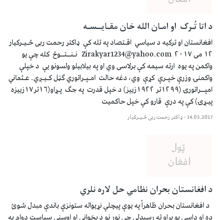
د اتا تُـرک او امـان الله خان مقـایــسـه
افغانستان او ترکیه د سیاسي اقـتصاد په تله کې ډاکتر رحمت ربی ځـیـرکیار
۱۲ می ۲۰۱۷ Zirakyar1234@yahoo.com نـنــتــوځ کله چې یو
واکمن په یوه ارته سیمه کې برلاسی وي او په بیلابیلو ولسونو یې د خپلې
واکمنۍ وزرې خپـرې کړې وي، دغه حالت امـپـراتوري ګڼل کـیـږي. عـثماني
امپــراتورۍ (۱۲۹۹تر ۱۹۲۲زییز) د خپل قدرت په جګ پـړاو(۱۶تر۱۷زییزه
پیـړۍ) کې په درې قارو کې خپل حاکمیت
14.05.2017
–
ډاکتر رحمت ربی ځـیـرکیار
د افغانستان بحران نظامي حل لاره نلري
د افغانستان بحران ظاهراً په یوې پيچلې نړیواله ستونزې باندې مبدل شوئ
ده او داسې یو پړاو ته رسیدلې چې نور نو د پخواني او اوسني سیاست دوام به