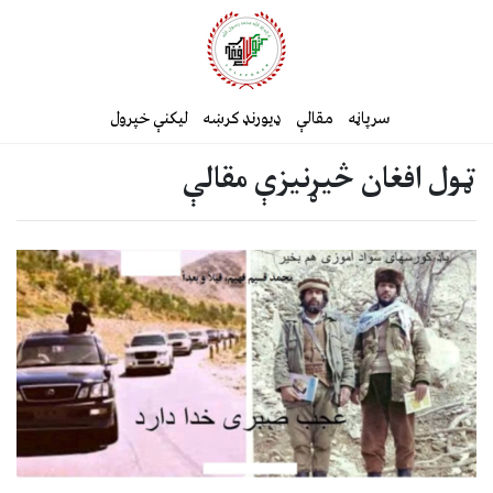
سرپاڼه
مقالې
ډیورنډ کرښه
لیکنې خپرول
ټول افغان څیړنیزې مقالې