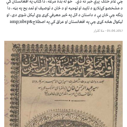
چې عام خلک پرې خبر نه دي. خو له بده مرغه، دا کتاب په افغانستان کې
د مشخصو کړنلارو د تاييد او توجيه او د ځان د توصيف او تمد يح په بڼه، دا
رنګه چې ځان يې د داستان د اتل په څير معرفي کړی وي ليکل شوی دی، او
ليکوال هڅه کړی چې په افغانستان او عراق کې په اصطلاح&amp;nbsp
05.06.2017
–
ملا ګلزار