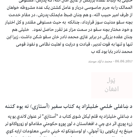
خلیلی به ارتباط عقده بزرگش از غازی امان الله، که پدرش، مستوفی
الممالک را به جرم جاسوسی دربار و عامل کشتن یک عده مشروطه خواهان
از طرف امیر حبیب الله، و هم چنان ضبط مایملک پدرش، در مقام خدمت
بچه سقو مدنیت سوز قرارداد، چنانکه به حیث مستوفی مقتدر و کل اختیار
و خود مختار بچه سقو در سمت مزار عز تقرر حاصل نمود. خلیلی هم
چنان عقده بزرگی در برابر غازی محمد نادر خان سقو شکن داشت، زیرا این
تنها و تنها به قوت تدبیر، قیادت و درایت و اهلیت نظامی و نفوذ قومی
محمد نادر بابا بود که ب
06.06.2017
–
محمد داؤد مومند
د ښاغلی ځلمي خليلزاد په کتاب سفير (آستازی) ته يوه کتنه
د ښاغلي خليلزاد په قلم ليکل شوی کتاب د "آستازې" تر عنوان لاندې يو په
زړه پورې اثر دی چې د افغانستان د لوړ پوړو حکومتي مقاماتو او زورواکانو تر
مينځ په اړيکويی رڼا آچولې، او لوستونکو ته ځينې داسې معلومات ارايه کوي