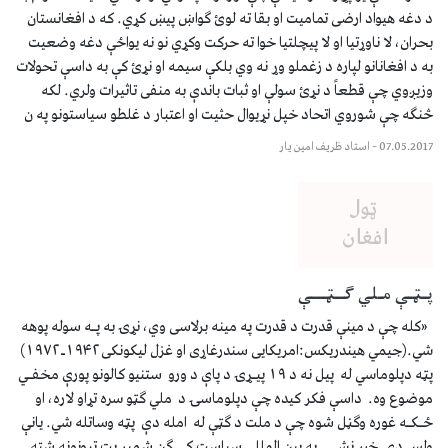
د دغه هیواد ارضی تمامیت او بقا ته لوئ ګواښ پیښ کړي. که د افغانستان
بحران، لا ناوړتیا او لا پيچلتیا خوا ته حرکت وکړي نو نه یواځې دغه وضعیت
به د افغانانو لپاره د زغملو وړ نه وي بلکې سیمه او نړئ کې به داسې تحولات
وزیږوي چې قطعاً د نړئ سولې او ثبات باندې به منفی تاثیرات ولري. لکه
څنګه چې شوروي اتحاد خپل نړیوال حثیت او اعتبار د غلطو سیاستونو په ن
07.05.2017
–
استاد ظریف امین یار
پـټـې مـلي ګــټـــې
«کله چې د مينې قدرت د قدرت په مینه برلاسی وي، نړۍ به پـه سوله پوهه
شي.(جیمي هيندریکس:امریکایی سندرغاړی او غزل لیکونکی۱۹۴۲ـ۱۹۷۲)
پټه دپلوماسي له پیل نه د ۱۹ پیـړۍ د پاې د ورو ستنیو کالونو پورې مخفـي
موضوع وه. داسې فکر کیده چې دپلوماسۍ د ملي ګټو سره تړاو لاره، او
ځـکـه غوره وګڼل شوه چې د ملت د ګټې له امله دې پټه وساتله شي. یانې
ولس دې خبر نشي. په بین المللي سیاست کې ګڼ شمیر پټ تړونونه شته