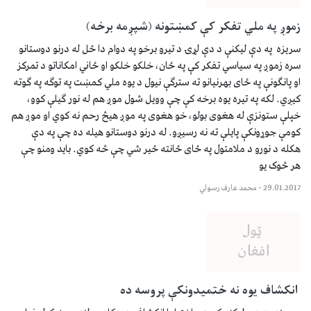
زموږ په ملي تفکر کې کمښتونه (شپږمه برخه)
سریزه په دې لیکنې د دې لړۍ د تیرو برخو په دوام دا ځل له درنو دوستانو
سره زموږ په سیاسي تفکر کې په ځان، خلکو خلکو او ځاني امکاناتو د تمرکز
او پانګونې په ځای بهرنیانو ته سترګې نیول د یوه ملي کمښت په توګه په ګوته
کیږي. لکه په تیره یوه برخه کې چې وویل شول موږ هم له نور ګیلې کوو،
خپلې ستونزې له هغوی بولو، خو هغوی په موږ هیڅ رحم نه کوي او موږ هم
کومې جوړونکې پایلې ته نه رسیږو. له درنو دوستانو هیله ده چې په دې
هکله د نورو د ملامتول په ځای ځانته ځیر شي چې څه کوي. باید ومنو چې
هر څوک یو
29.01.2017
–
محمد عارف رسولي
انکشاف یوه نه ختمیدونکې پروسه ده