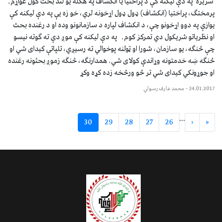
سریزه په دې لیکنه کې د پراختیا یا انکشاف په هکله یو لند بحث کول غواړم.
پرمختګ، پراختیا (انکشاف) ډول ډول اړخونه لري، خو زه یې په دې لیکنه کې
یوازې په دوو اړخونو چې، د انکشاف لپاره د سازمانونو وده او د رغنده بحث
او نظریاتو شریکول دي تمرکز کوم. په دې لیکنه کې موږ دې ته ګوته نیسو
چې څنګه، یو سازمان، شورا او ټولنه پوخوالي ته رسیږي، تلپاتې کیدای شي او
څنګه ښه خدمتونه وړاندې کولای شي. همدارنګه، څنګه زموږ بحثونه رغنده
او جوړونکي کیدای شي تر څو ورڅخه زده کړه وکړ
24.01.2017
–
محمد عارف رسولي
…
30
29
28
27
26
‹
«