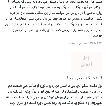
مسیر ما را در نصب العین به دنبال منظور می برد و به یقین که بسیاری از
بزرگان، در گرو بزرگانی به بزرگی رسیده اند. توده های عام در آسیایش
روان، ماضی را در تاریخی می خوانند که از این منظر، اعتماد آنان در عزت
نفس، حراست از هستی در حدود جغرافی و تاریخی ست. افغانستان ما، در
فراز تاریخ، مردان و بزرگانی دارد که هرچند در قرائت تاریخ فاتح، کارنامه ی
پیکار، هجوم و تشجیع تبارز می کنند، اما پیوند های ملموس در تامین
خواسته
09.04.2017
–
مصطفی «عمرزی»
قناعت څه معنی لري؟
ټول عقلاء متفق دي چې د انسان د پاره یو د لوړو اوصافو ځنې قناعت هم
دی. د دې صفت د استحکام له امله له یوې خوا د قرآن پاک ارشادات او د
احادیثو هدایت او د سالکینو او پوهان کوشش او له بلې خوا د قـناعت غلطه
تعبیرونه او د خلکو بیا د قناعت په پرده کښې ناوړه استفادې سړی دیته