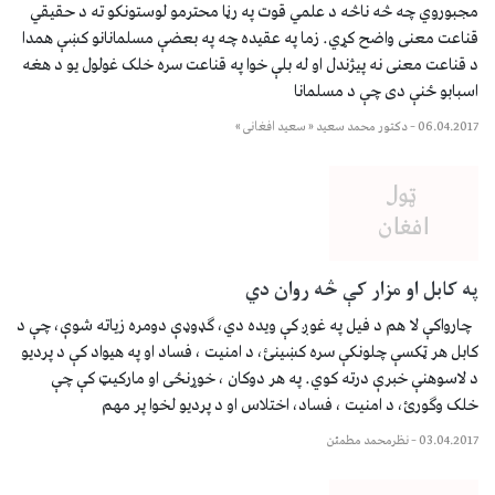
مجبوروي چه څه ناڅه د علمي قوت په رڼا محترمو لوستونکو ته د حقیقي
قناعت معنی واضح کړي. زما په عقیده چه په بعضې مسلمانانو کښې همدا
د قناعت معنی نه پیژندل او له بلې خوا په قناعت سره خلک غولول یو د هغه
اسبابو ځنې دی چې د مسلمانا
06.04.2017
–
دکتور محمد سعید « سعید افغانی »
په کابل او مزار کې څه روان دي
چارواکې لا هم د فیل په غوږ کې ویده دي، ګډوډې دومره زیاته شوې، چې د
کابل هر ټکسې چلونکې سره کښينئ، د امنیت ، فساد او په هیواد کې د پردیو
د لاسوهنې خبرې درته کوي. په هر دوکان ، خوړنځی او مارکیټ کې چې
خلک وګورئ، د امنیت ، فساد، اختلاس او د پردیو لخوا پر مهم
03.04.2017
–
نظرمحمد مطمئن