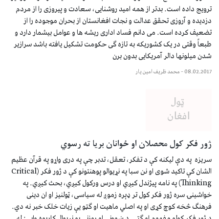
ترویج داده است. بدتر از همه امید روشنایی، سعادت و پیروزی را از مردم
دزدیده و آروزی تحقق عدالت و نجات افغانستان از بحران موجوده را از
تضعیف کرده است. می دانم فساد اداری ریشه ها و عوامل بیشمار دارد و
طبعاً وقتی در یک کشوریکه به تازه گی حکومت تشکیل یافته باشد سرازیر
شدن میلونها دالر آمریکایی بدون برن
08.02.2017
–
محمد ظریف امین یار
ژور فکر کول محصلان او ځوانان بریا ته رسوي
سریزه په دې لیکنه کې د تفکر، تعقل، تدبر چې په دری واړو په قرآن عظیم
الشان کې تاکید شوی او نن سبا په نړیوالو پوهنتونو کې د ژور فکر (Critical
Thinking) په نامه پیژندل کیږي او درس ورکول کیږي، بحث کیږي. په
خواشینۍ سره ژور فکر کول تر ډېره زموږ له سیاسی، ټولنیز او ان دینی
فرهنګ څخه کوچ کړی او په اصلي ماهیت او ګټو یې زیات خلک خبر نه دي.
د ژور فکر کولو مفهوم او ګټې د ښوونې او روزنې یو نړیوال کارپوه وایي: له