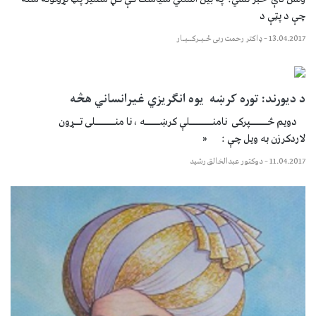
چې د پټې د
13.04.2017
–
ډاکتر رحمت ربی ځـیـرکــیـار
د دیورند: توره کرښه یوه انګریزي غیرانساني هڅه
دویم څــــــپرکی نامنــــــــلې کرښـــــه ، نا منـــــــلی تــړون
لاردکرزن به ویل چې : «
11.04.2017
–
دوکتور عبدالخالق رشید