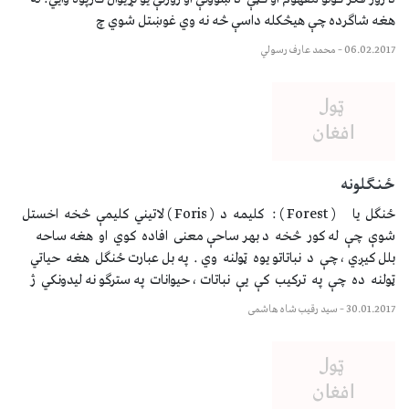
هغه شاګرده چې هیڅکله داسې څه نه وي غوښتل شوي چ
06.02.2017
–
محمد عارف رسولي
ځنګلونه
ځنګل يا ( Forest ) : کلیمه د ( Foris ) لاتيني کلیمې څخه اخستل
شوې چې له کور څخه د بهر ساحې معنی افاده کوي او هغه ساحه
بلل کيږي ، چې د نباتاتو يوه ټولنه وي . په بل عبارت ځنګل هغه حياتي
ټولنه ده چې په ترکيب کې يې نباتات ، حيوانات په سترګو نه ليدونکي ژ
30.01.2017
–
سید رقیب شاه هاشمی