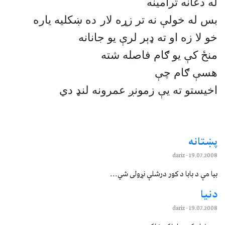
له دعانه ترآمينه
بس له خولې نه تر زړه لار
ده ښكليه ياره
خو لا زه او ته ډېر لرې يو جانانه
منځ كې يو ګام فاصله شته
هسې ګام چې
اخيستو ته يې زمونږ عمرونه لنډ دي
پښتانه
- dariz
19.07.2008
بيا مې د بابا د كور درشلې نړولى شي...
دنيا
- dariz
19.07.2008