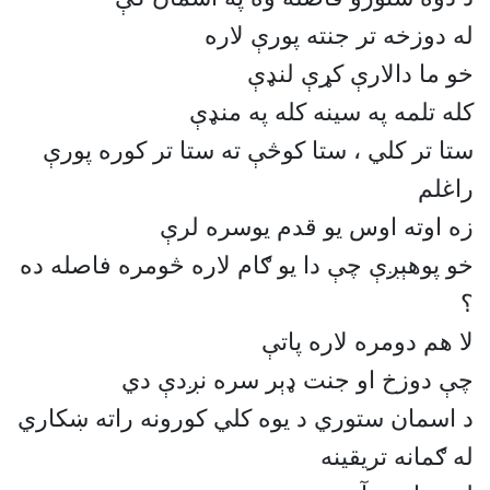
له دوزخه تر جنته پورې لاره
خو ما دالارې كړې لنډې
كله تلمه په سينه كله په منډې
ستا تر كلي ، ستا كوڅې ته ستا تر كوره پورې
راغلم
زه اوته اوس يو قدم يوسره لرې
خو پوهېږې چې دا يو ګام لاره څومره فاصله ده
؟
لا هم دومره لاره پاتې
چې دوزخ او جنت ډېر سره نږدې دي
د اسمان ستوري د يوه كلي كورونه راته ښكاري
له ګمانه تريقينه