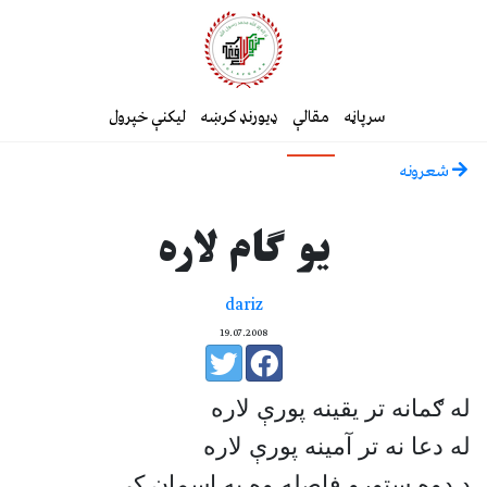
سرپاڼه
مقالې
ډیورنډ کرښه
لیکنې خپرول
شعرونه
يو ګام لاره
dariz
19.07.2008
له ګمانه تر يقينه پورې لاره
له دعا نه تر آمينه پورې لاره
د دوه ستورو فاصله وه په اسمان كې