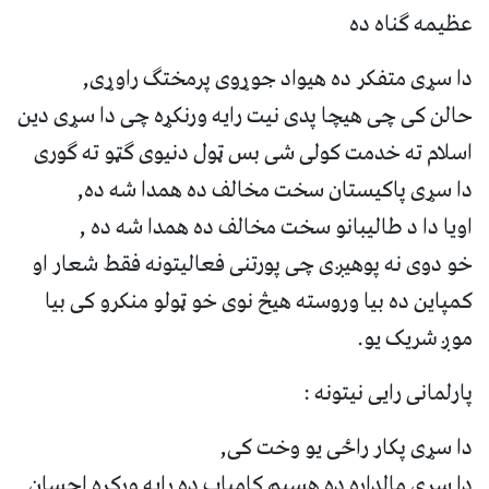
عظیمه ګناه ده
دا سړی متفکر ده هیواد جوړوی پرمختګ راوړی,
حالن کی چی هیچا پدی نیت رایه ورنکړه چی دا سړی دین
اسلام ته خدمت کولی شی بس ټول دنیوی ګټو ته ګوری
دا سړی پاکیستان سخت مخالف ده همدا شه ده,
اویا دا د طالیبانو سخت مخالف ده همدا شه ده ,
خو دوی نه پوهیږی چی پورتنی فعالیتونه فقط شعار او
کمپاین ده بیا وروسته هیڅ نوی خو ټولو منکرو کی بیا
موږ شریک یو.
پارلمانی رایی نیتونه :
دا سړی پکار راځی یو وخت کی,
دا سړی مالداره ده هسیم کامیاب ده رایه ورکړه احسان