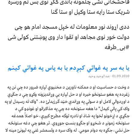
فاحشخانی نشی چلمونه باندی ککړ نوی بس تم ورسره
شریک ستا رایه ستا وکیل او ستا ګنا
ددی اړوند نور معلومات له خپل مسجد امام هو چی
دولت خور نوی مجاهد او تقوا دار وی پوښتنی کولی شی
#بی_طرفه
يا به سر په غوائي کېږدم يا به پاس په غوائي کينم
01.09.2020
- عبدالوحید وحید
د وخت د حساسيت او د ممکنه ناورين د مخنیوي لپاره ضرور ده چې نن په
زغرده په هغو ستونځو خبره او د حل لپاره يې وړانديزونه وکړو چې د جګړې
د اوږدوالي لامل او د سولې په وړاندې خڼد ګرزيدلئ ده. "واک ته رسيدل او په
واک کې پاتې کيدل" دا هغه ستونځه ده چې په مذاکراتو او غونډو کې د
جګړې د اړخونو لخوا په شاذ او نادره توګه مطرح کيږې، خو اصلاً همدغه
ستونځه زمونږ د شخړو او جګړو بنسټ جوړوي. تر هغو چې دغه ستونځه
حل نشي، جګړه به دوام مومي. له واک سره د ولسمشر غني په ليونئ مينه لا