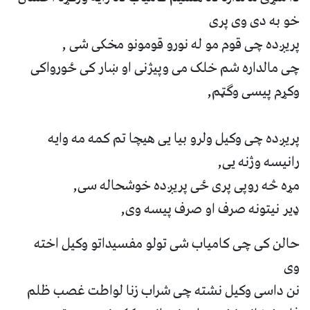
خو به دی وی پری
پریږده چی قوم مو له نورو قومونو مخکی شی ,
چی مالداره شم خلک می وپیژنی او ښار کی ځورواکی
وکړم پیسی وګټم,
پریږده چی وکیل ولرو بیا یی هیچا تم کمه مه وایه
رانیسه وژنه یی,
مړه څه روپی پری ځی پریږده خوشحاله سی,
ډیر نیتونه صرف او صرف پیسه وی,
حالن کی چی کامیاب شی تولو مفسیداتو وکیل اخته
وی
نن داسی وکیل نشته چی شراب زنا لواطت غصب ظلم