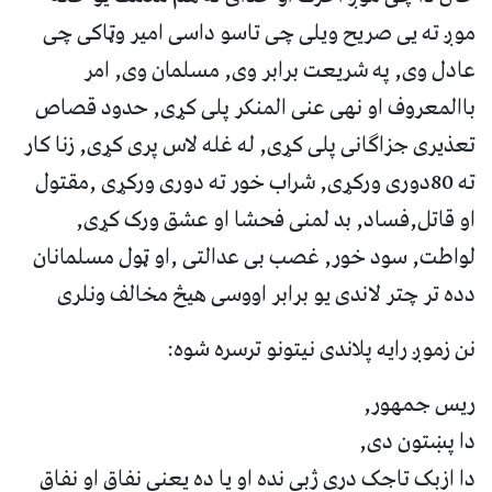
موږ ته یی صریح ویلی چی تاسو داسی امیر وټاکی چی
عادل وی, په شریعت برابر وی, مسلمان وی, امر
باالمعروف او نهی عنی المنکر پلی کړی, حدود قصاص
تعذیری جزاګانی پلی کړی, له غله لاس پری کړی, زنا کار
ته 80دوری ورکړی, شراب خور ته دوری ورکړی ,مقتول
او قاتل,فساد, بد لمنی فحشا او عشق ورک کړی,
لواطت, سود خور, غصب بی عدالتی ,او ټول مسلمانان
دده تر چتر لاندی یو برابر اووسی هیڅ مخالف ونلری
نن زموږ رایه پلاندی نیتونو ترسره شوه:
ریس جمهور,
دا پښتون دی,
دا ازبک تاجک دری ژبی نده او یا ده یعنی نفاق او نفاق