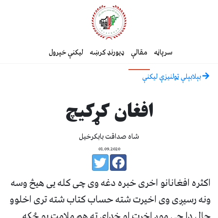
سرپاڼه
مقالې
ډیورنډ کرښه
لیکنې خپرول
بېلابېلې ټولنيزې ليکنې
افغان کړکیچ
شاه صداقت بابکرخیل
01.09.2020
اکثره افغانانو اخری خبره دغه وی چی کله یی هیڅ وسه
ونه رسیږی وی اخیرت شته حساب کتاب شته تری اخلوو
حال دا چی موږ اخرت او خدای ته هم ملامت یو ځکه