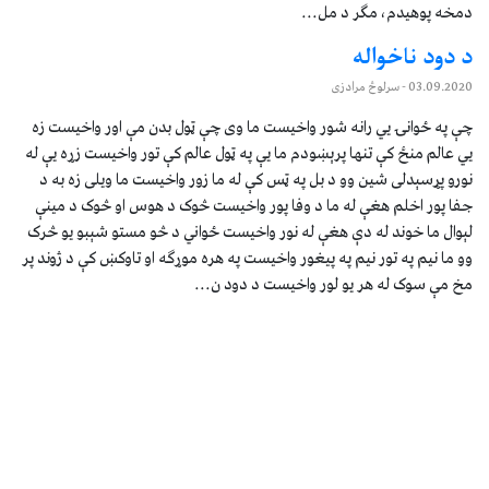
دمخه پوهيدم، مګر د مل...
د دود ناخواله
03.09.2020
- سرلوڅ مرادزی
چې په ځوانۍ يي رانه شور واخیست ما وی چې ټول بدن مې اور واخیست زه
يي عالم منځ کې تنها پرېښودم ما یې په ټول عالم کې تور واخیست زړه یې له
نورو پړسېدلی شین وو د بل په ټس کې له ما زور واخیست ما ویلی زه به د
جفا پور اخلم هغې له ما د وفا پور واخیست څوک د هوس او څوک د مینې
لېوال ما خوند له دې هغې له نور واخیست ځواني د څو مستو شېبو یو څرک
وو ما نیم په تور نیم په پیغور واخیست په هره موړګه او تاوکښ کې د ژوند پر
مخ مې سوک له هر یو لور واخیست د دود ن...