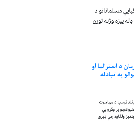
یایي مسلمانانو د
ډله ییزه وژنه تورن
ن د استرالیا او
الو په تبادله
ونلډ ټرمپ د مهاجرت
وادونو پر وګړو يې
 بنديز ولګاوه چې ډېری