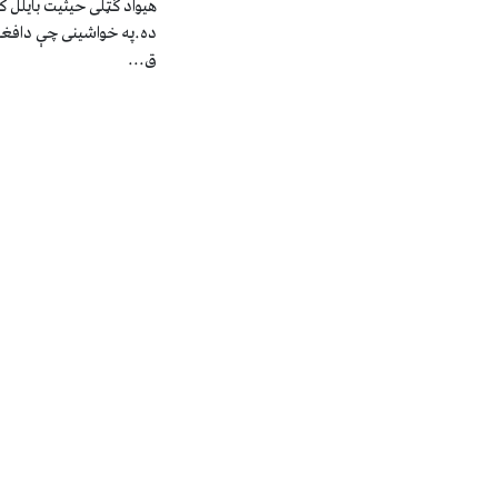
هیواد ګټلی حیثیت بایلل ک
ده.په خواشینی چې دافغا
ق...