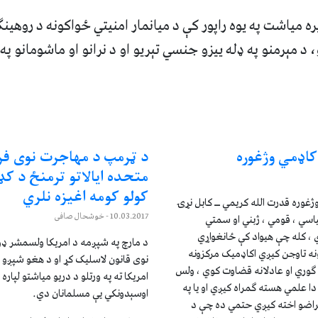
ره میاشت په یوه راپور کې د میانمار امنیتي ځواکونه د روهینګ
 د مېرمنو په ډله ییزو جنسي تېريو او د نرانو او ماشومانو په 
کاډمي وژغوره
د ټرمپ د مهاجرت نوی فرما
متحده ایالاتو ترمنځ د کډو
کولو کومه اغیزه نلري
غوره قدرت الله کریمي ــ کابل نړۍ
10.03.2017
- خوشحال صافی
سي ، قومي ، ژبني او سمتي
 ، کله چې هیواد کې ځانغواړي
د مارچ په شپږمه د امریکا ولسمشر ډ
ه تاوجن کیږي اکاډمیک مرکزونه
نوی قانون لاسليک کړ او د هغو شپږو هې
 ګوري او عادلانه قضاوت کوي ، ولس
امريکا ته په ورتلو د دريو مياشتو لپاره
دا علمي هسته ګمراه کیږي او یا په
اوسېدونکي يې مسلمانان دي.
راضو اخته کیږي حتمي ده چې د