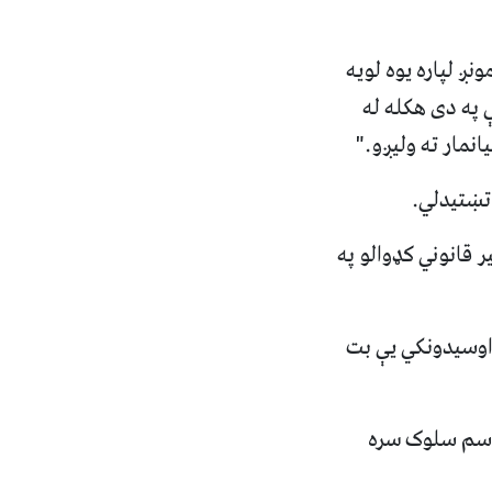
ږ لپاره یوه لویه
 په دی هکله له
نمار ته ولیږو."
 تښتیدلي.
ر قانوني کډوالو په
اوسیدونکي یې بت
ناسم سلوک سره