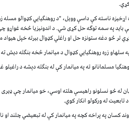
ړي.
اړخیزه ناسته کې داسې وویل، "د روهنګیایي کډوالو مسله زمون
 باید په سمه توګه حل کړی شي. د اندونیزیا څخه غواړو چې
ي تر څو دغه ستونزه حل او راغلي کډوال بیرته خپل هیواد میا
په سلهاو زره روهنګیایي کډوال د میانمار څخه بنګله دیش ته
هنګیا مسلمانانو ته په میانمار کې له بنګله دېشه د راغیلو غی
ان له څو نسلونو راهیسې هلته اوسي، خو میانمار چې ډیری 
 تابعیت له ورکولو انکار کوي.
وند کسان په پراخه کچه په میانمار کې له تبعیضي چلند او 