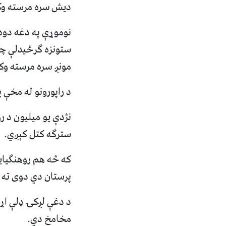
دیش سره مرسته وک
نوموړې په دغه دوه 
ستونزه ګرځیدلې چې
مونږ سره مرسته وکړ
د راپورونو له مخې 
نژدې یو میلیون د رو
سترګه کتل کېږي.
که څه هم روهنګیای
پرستان دي دوی ته د
د دغې لږکۍ ډلې اړ
مخامخ دي.