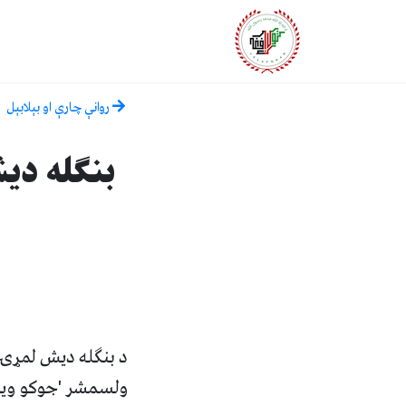
روانې چارې او بېلابېل
بنګله دی
د بنګله دیش لمړۍ و
ولسمشر 'جوکو ویدو 