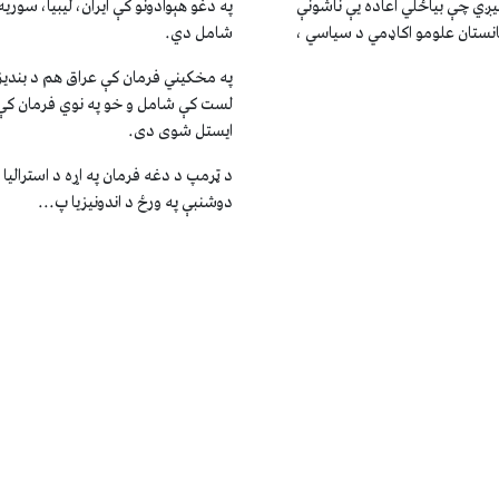
یږي چې بیاځلي اعاده يې ناشونې
په دغو هېوادونو کې ايران، ليبیا، سوري
نستان علومو اکاډمي د سیاسي ،
شامل دي.
په مخکيني فرمان کې عراق هم د بنديز ل
لست کې شامل و خو په نوي فرمان کې 
ايستل شوی دی.
د ټرمپ د دغه فرمان په اړه د استرالیا 
دوشنبې په ورځ د اندونیزیا پ...