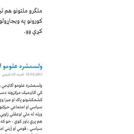
ملګرو ملتونو هم تی
کورونو په ویجاړولو،
کړي وو.
ولسمشره علومو ا
10.03.2017
- قدرت الله کریمي
ولسمشره علومو اکاډمي وژ
کې اکاډمیک مرکزونه دسیا
کشمکشونو پاک او مبرا وي
سیاسي او اجتماعي حرکتون
ورته له ملي اوعقلي زاویې
هم پرې باور کوي ، خو که 
سیاسي ، قومي او ژبني ام