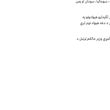
ه، سوماليا، سودان او يمن
ګېدليو هېوادونو په
د دغه هیواد نوم ترې
لمړي وزیر مالکم ټرنبل د