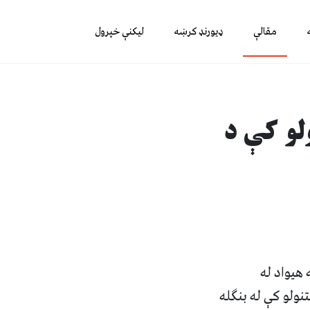
مقالې
ډیورنډ کرښه
لیکنې خپرول
لو کې د
هیواد له
ولو کې له بنګله