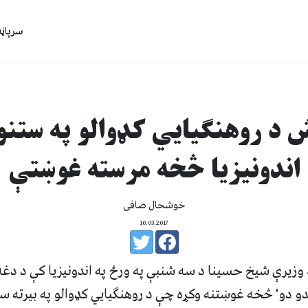
سرپاڼه
ش د روهنګیایي کډوالو په ستنو
اندونیزیا څخه مرسته غوښتې
خوشحال صافی
10.03.2017
زیرې شیخ حسینا د سه شنبې په ورځ په اندونیزیا کې د دغه 
دو' څخه غوښتنه وکړه چې د روهنګیایي کډوالو په بیرته ستن