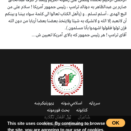
الرحمن الرحیم نحمده ونصلی علی رسوله الکریم وبعد از طرف عبدالخالق
صارم بن عبدالظاهر به دونالد ترامپ ، رئیس جمهور آمریکا ! سلام علی من
اتبع الهدی ، أسلم تسلم . و (یاأهل الکتاب تعالوا الی کلمة سواء بیننا و بینکم
أن لانعبد إلا الله و لانشرک به شیئا ولایتخذ بعضنا بعضا أربابا من دون الله
فإن تولوا فقولوا اشهدوا بأنا مسلمون ).
آقای ترامپ ! هر رئیس جمهور که بالای آمریکا تعیین ش...
سرپاڼه
اسلامي‌ښونه
ډیورنډ‌کرښه
کتابونه
بحث فورمونه
شاعران
ټول افغان تګلاره
OK
tolafghan@gmail.com
This site uses cookies. By continuing to browse
the site, you are agreeing to our use of cookies.