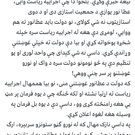
نیغه خبرې وکړي. بلخوا دا چې اجراییه ریاست وايی،
عطا نور یوازې د جمعیت استازی دی او د دوی
استازیتوب نه شي کولای، نو دولت باید عطانور ته هم
ووايي، لومړی دې هغه له اجراییه ریاست سره خپله
شخړه یوخواته کړي او بیا دې دولت ته خپلې غوښتنې
وړاندې کړي. داسې نه شي کېدای چې واحد لوری او یو
تنظیم دې په څو نومونو دولت سره د واک او نورو
غوښتنو پر سر چنې ووهي!
که دولت د عطانور غوښتنې منی، نو بیا هممهال اجراییه
ریاست ته اړتیا نشته او لکه څنګه چې د یوه فرمان پر مټ
يي هغه رامنځته کړی وو، داسې دې د یوه بل فرمان په
وسیله هغه لغوه اعلان کړي.
په داسې نازک مهال که له نورو ګڼو ستونزو سربېره، ارګ
یوخوا د پنجشیر کړۍ او بلخوا د عطانور په استازیتوب د