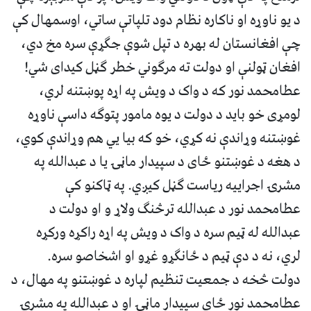
د یو ناوړه او ناکاره نظام دود تلپاتې ساتي، اوسمهال کې
چې افغانستان له بهره د تپل شوې جګړې سره مخ دي،
افغان ټولنې او دولت ته مرګوني خطر ګڼل کیدای شي!
عطامحمد نور که د واک د ویش په اړه پوښتنه لري،
لومړی خو باید د دولت د یوه مامور پتوګه داسې ناوړه
غوښتنه وړاندې نه کړي، خو که بیا يي هم وړاندې کوي،
د هغه د غوښتنو ځای د سپيدار ماڼۍ یا د عبدالله په
مشرۍ اجراییه ریاست ګڼل کیږي. په ټاکنو کې
عطامحمد نور د عبدالله ترڅنګ ولاړ و او دولت د
عبدالله له ټیم سره د واک د ویش په اړه راکړه ورکړه
لري، نه د دې ټیم د ځانګړو غړو او اشخاصو سره.
دولت څخه د جمعیت تنظیم لپاره د غوښتنو په مهال، د
عطامحمد نور ځای سپیدار ماڼۍ او د عبدالله په مشرۍ