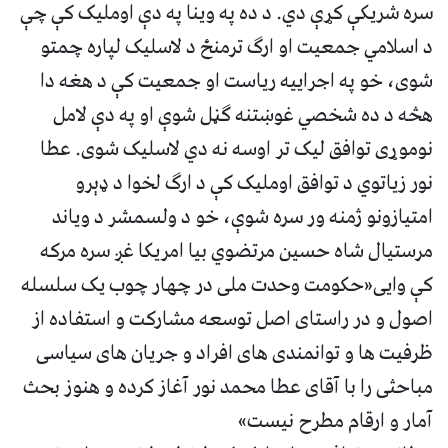
سره شریکې کړې دي. د ده په وینا په دې اوملیک کې چې
د اسلامي جمعیت او ارګ ترمنځ د لاسلیک لپاره چمتو
شوی، خو په اجراییه ریاست او جمعیت کې د هغه دا
هڅه د ده شخصي غوښتنه ګڼل شوې او په دې لامل
نوموړی توافق لیک تر اوسه نه دي لاسلیک شوی. عطا
نور زیاتوي د توافق اوملیک کې د ارګ لخوا د ډېرو
امتیازونو ژمنه ور سره شوې، خو د ولسمشر د ویاند
مرستیال شاه حسین مرتضوي بیا امریکا غږ سره مرکه
کې وايی«حکومت وحدت ملی در چهار چوب یک سلسله
اصول و در راستای اصل توسعه مشارکت و استفاده از
ظرفیت ها و توانمندی های افراد و جریان های سیاسی
مباحثی را با آقای عطا محمد نور آغاز کرده و هنوز بحث
آمار و ارقام مطرح نیست»