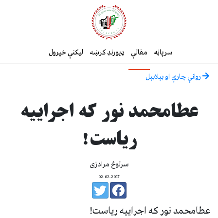
سرپاڼه
مقالې
ډیورنډ کرښه
لیکنې خپرول
روانې چارې او بېلابېل
عطامحمد نور که اجراییه
ریاست!
سرلوڅ مرادزی
02.02.2017
عطامحمد نور که اجراییه ریاست!