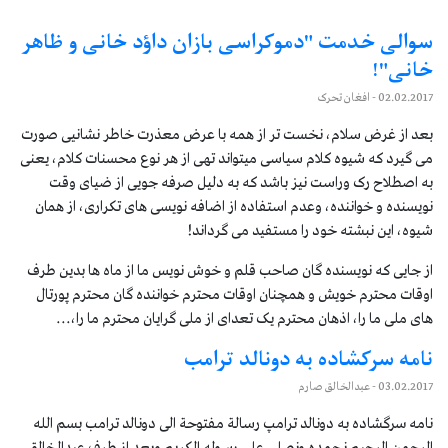
سوالی خدمت "دموکراسی بازان داؤد خانی و ظاهر
خانی"!
02.02.2017
- افغان تحرک
بعد از غرض سلام، نخست تر از همه با عرض معذرت خاطر نشانیی صورت
می گیرد که شیوه کلام سیاسی میتواند تهی از هر نوع محسنات کلام، یعنی
به اصطلاح رک وراست نیز باشد که به دلیل صرفه جویی از ضیای وقت
نویسنده و خواننده، وعدم استفاده از اضافه نویسی های تکراری، از همان
شیوه، این نبشته خود را مستفید می گرداند!
از جایی که نویسنده گان صاحب قلم و خوش نویس ما از ماه ها بدین طرف
اوقات محترم خویش و همچنان اوقات محترم خواننده گان محترم پورتال
های ملی ما را، اذهان محترم یک تعدای از ملی گرایان محترم ما را،...
نامه سركشاده به دونالد ترامب
03.02.2017
- عبدالخالق صارم
نامه سرگشاده به دونالد ترامپ رسالة مفتوحة الی دونالد ترامب بسم الله