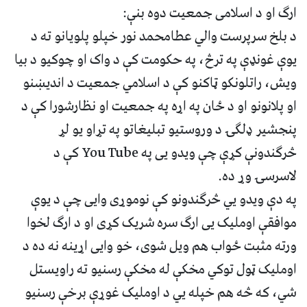
ارګ او د اسلامی جمعیت دوه بنې:
د بلخ سرپرست والي عطامحمد نور خپلو پلویانو ته د
یوې غونډې په ترڅ، په حکومت کې د واک او چوکیو د بیا
ویش، راتلونکو ټاکنو کې د اسلامي جمعیت د اندیښنو
او پلانونو او د ځان په اړه په جمعیت او نظارشورا کې د
پنجشیر ډلګۍ د وروستیو تبلیغاتو په تړاو یو لړ
څرګندونې کړې چې ویدو يی په You Tube کې د
لاسرسۍ وړ ده.
په دې ویدو يي څرګندونو کې نوموړی وايی چې د یوې
موافقې اوملیک يی ارګ سره شریک کړی او د ارګ لخوا
ورته مثبت ځواب هم ویل شوی، خو وايی اړینه نه ده د
اوملیک ټول توکي مخکې له مخکې رسنیو ته راویستل
شي، که څه هم خپله يي د اوملیک غوړې برخې رسنیو