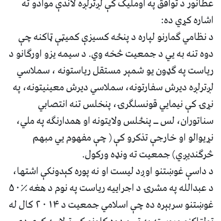
عطانور د توافق په اوملیک کې لږترلږه لاندې موادو ته
اشاره کړي ده:
د نظامي ګمارنو لپاره د پنځه کسیزې کمیټې ټاکنه چې
دوه تنه به يي د جمعیت څخه وي. د سیمه یزو اورګانو د
ریاست په ګډون یو شمېر مستقل ریاستونه ، سملاسي
لږترلږه دیرش سفارتونه، سملاسي دیرش معینیتونه، په
نړۍ کې نیمايي قونسلګرۍ، پنخلس تنه انتصابي
سناتوران، لس ــ پنځلس ولایتونه او همدارنګه په ملي،
نړیوالو او خارجې تذکرو کې ( چې مفهوم يي مبهم
څرګندیږي) جمعیت ته ونډه ورکول.
د داسې غوښتنو اوږد لیست او نه پوره کېدونکې اشتها،
د عبدالله په مشرۍ د اجراییه ریاست په نوم د هغه ٪۵۰
غوښتنو سربېره ده چې اسلامي جمعیت د ۲۰۱۴ کال له