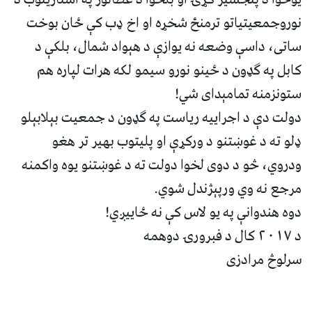
نوروجمعیتیاتو ترمنځ شخړه او اخ ډب کې ځان بوخت
ساتی، داسې وضعه نه یوازې د هېواد شمال، بلکې د
کابل په ګډون د ځینو نورو سیمو لکه هرات لپاره هم
ستونزمنه تمامېدای شي!
دولت دې د اجراییه ریاست په ګډون د جمعیت بېلابېلو
ډلو ته د غوښتنو د ورکړې او پلیتوب بهیر تر هغو
ودروي، څو د دوی لخوا دولت ته د غوښتنو یوه واکمنه
مرجع نه وي ورپېژندل شوي.
دوه هندوانې په یو لاس کې نه ځاییږي!
د ۲۰۱۷ کال د فبرورۍ دوهمه
سرلوڅ مرادزی