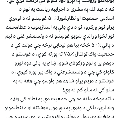
ټولټاکنو وروسته په تېرو دوه کلونو کې ترلاسه کړې دي.
که د عبدالله په مشرۍ د اجراییه ریاست په نوم د
اسلامي جمعیت او نظارشورا٪۵۰ غوښتنو ته د لومړي
پړاو نوم ورکړو، نو د دې ډلې په استازیتوب د عطامحمد
نور لخوا وړاندې شویو غوښتنو ته د ولسمشر غني د ټیم
د پاتې ٪۵۰ څخه بیا هم نیمايي برخه چې دولت کې د
جمعیت واک ټولټال ٪۷۵ ته پورته کوي، د غوښتنو د
دوهم پړاو نوم ورکولای شوو. ښای په پاتې دوه نورو
کلونو کې چې د ولسمشرغني د واک پیر پوره کیږي، د
غوښتنو د دریم پړاو شاهد هم واوسو چې هغه به په
سلو کې له سلو کم نه وي!
دلته موخه دا نه ده چې جمعیت دې په نظام کې ونډه
ونه لري، بلکې د ونډې په دې ډول غوښتنه او د تنظیمونو
ترمنځ په دې ډول د دولتي واک ویش، پر دې سربېره چې