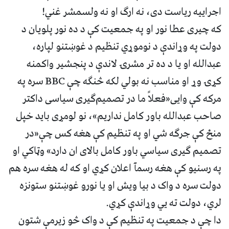
اجراییه ریاست دی، نه ارګ او نه ولسمشر غني!
که چیری عطا نور او په جمعیت کې د ده نور پلویان د
دولت په وړاندې د نوموړي تنظیم د غوښتنو لپاره،
عبدالله او یا د ده تر مشرۍ لاندې د پنجشیر واکمنه
کړۍ وړ او مناسب نه بولي لکه څنګه چې BBC سره په
مرکه کې وايی«فعلاً ما در تصمیم‌گیری سیاسی داکتر
صاحب عبدالله باور کامل نداریم»، نو لومړی باید خپل
منځ کې جرګه شي او په تنظیم کې هغه کس چې«در
تصمیم ګیری سیاسي باور کامل بالای ان دارد» وټاکي او
په رسنیو کې هغه رسمآ اعلان کړي او که له هغه سره هم
دولت سره د واک د بیا ویش او یا نورو غوښتنو ستونزه
لري، دولت ته يي وړاندې کړي.
دا چې د جمعیت په تنظیم کې د واک څو زیرمې شتون