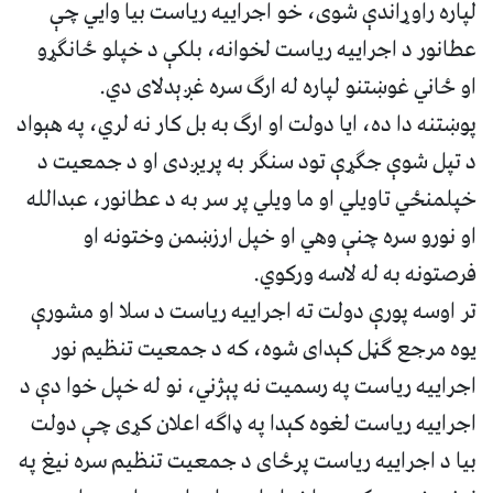
لپاره راوړاندې شوی، خو اجراییه ریاست بیا وايي چې
عطانور د اجراییه ریاست لخوانه، بلکې د خپلو ځانګړو
او ځاني غوښتنو لپاره له ارګ سره غږېدلای دي.
پوښتنه دا ده، ایا دولت او ارګ به بل کار نه لري، په هېواد
د تپل شوې جګړې تود سنګر به پریږدی او د جمعیت د
خپلمنځي تاویلي او ما ویلي پر سر به د عطانور، عبدالله
او نورو سره چنې وهي او خپل ارزښمن وختونه او
فرصتونه به له لاسه ورکوي.
تر اوسه پورې دولت ته اجراییه ریاست د سلا او مشورې
یوه مرجع ګڼل کېدای شوه، که د جمعیت تنظیم نور
اجراییه ریاست په رسمیت نه پېژني، نو له خپل خوا دې د
اجراییه ریاست لغوه کېدا په ډاګه اعلان کړی چې دولت
بیا د اجراییه ریاست پرځای د جمعیت تنظیم سره نیغ په