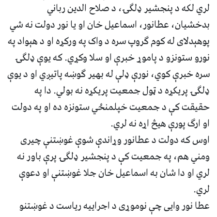
لري لکه د پنجشیر ډلګۍ، د صلاح الدین رباني
بدخشیان، عطانور، اسماعیل خان او یا نور دولت نه شي
پوهېدلای له کوم ګروپ سره د واک په ورکړه او د هېواد په
نورو ستونزو د پاموړ خبرې او سلا وکړي. که یوې ډلګۍ
سره خبرې کوي، نورې ډلې له بهیر ګوښه پاتیږي او د یوې
ډلګۍ پریکړه د ټول جمعیت پریکړه نه بولي. دا په
حقیقت کې د جمعیت خپلمنځي ستونزه ده او په دولت
او ارګ پورې هیڅ اړه نه لري.
اوس که دولت د عطانور وړاندې شوې غوښتنې چیری
ومني هم، په جمعیت کې د پنجشیر ډلګۍ پرې باور نه
لري او دا شان به اسماعیل خان جلا غوښتنې او دعوې
لري.
عطا نور وايی چې نوموړی د اجراییه ریاست د غوښتنو