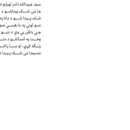
سید عبیدالله نادر تورتم او
چا می شـــک پیداشــو د دنی
شـک پــیدا شـــو د دانا پ
مــو لوبي په دا هســي منور
چـې باطن یې وي د دیـــو، 
وخــت په انسانانــو د دنــ
رنــګه کړي، او ســـا راڅــ
مسیحا می شـــک پـیـدا شـ