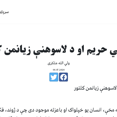
سرپاڼه
حریم او د لاسوهنې زیانمن ک
ولي الله ملکزی
04.07.2026
سوهنې زیانمن کلتور
خې، انسان یو خپلواک او باعزته موجود دی چې د ژوند، فک