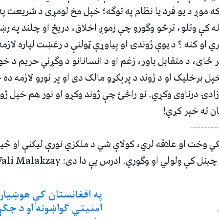
ه موږ د یو فرد یا نظام په توګه؛ خپل مخ لومړی د شریعت په ه
ه کې وتلو، ترڅو وګورو چې زموږ اخلاق، دریځ او چلند په رښت
 او کنه ؟ د یوې ژوندۍ او پیاوړې ټولنې د رغښت لپاره لازم
ر ځای، د متقابل باور، زغم او د انسانانو د وګړني حریم د خو
خپل برخلیک او د ژوند د پرېکړو مالک دی او پر نورو لازمه ده
ادۍ درناوی وکړي. نو راځئ چې ژوند وکړو او نور هم خپل ژوند
ان ته خېر کړي!
—------
کي وخت او علاقه لري، کولاې شي د ملکزي نورې لیکنې او څیړ
 کې ولولي او وګوري. ادرس یې دا دی: Wali Malakzay
په افغانستان کې هوښیار 
امنیتي ګواښونه او د جګ