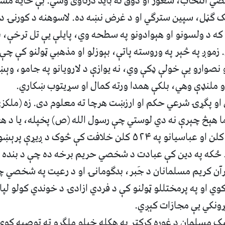
ي انتخاب، شعور او ذوق ته باید درناوی وشي. بې‌ ځایه مشو
ګڼل، سپین‌ سترګي او د غرض نښه ده. لاسوهنه د کورنۍ د 
که د ولسونو او هېوادونو په سطحه وي، پایلې یې تل ترخې، ب
 زموږ په څېر په وروسته پاتې، بېوزلو او مذهبي ټولنو کې چې 
نصوارو یې خولې ډکې وي، نه یوازې د لارویانو په جامو، وېښت
 ملنډې وهي، بلکې همدا ورته کمال او سړیتوب ښکاري.
 او پګړۍ شرعي حکم او ارزښت هرچا ته معلوم دی. زه (ملکزی
ا هېڅ چېرې نه دي لوستي چې رسول الله (ص) پخپله، یا د ه
امویانو په خپل ۹۰ کلن او عباسیانو په ۵۲۴ کلن خلافت کې څوک 
. ځکه په دین کې عبادت د شخصي حریم برخه ده چې د بنده ا
آن کریم مسلمانان د جَبر، بدګومانۍ او د رعیت په شخصي چار
 او په پرمختللو ټولنو کې د فردي ازادۍ د خوندي کولو لپا
نکي یې مجازات کېږي.
یک مسلمان د غوره کرکټر په هکله خپلو ملګرو ته توصیه کوي