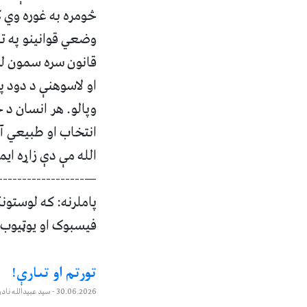
څومره به غوره وي ک
وضعي قوانینو په تل
قانون سره سمون لري
او لاسوهنې د دود پ
وپالو. هر انسان د 
انتخاب او طبیعي آز
الله مې دې زاړه ایم
--------------------
پاملرنه: که لوستون
فیسبوک او یوټیوب چینل
تورتم او تىارې!
30.06.2026
- سيد عبيدالله نادر