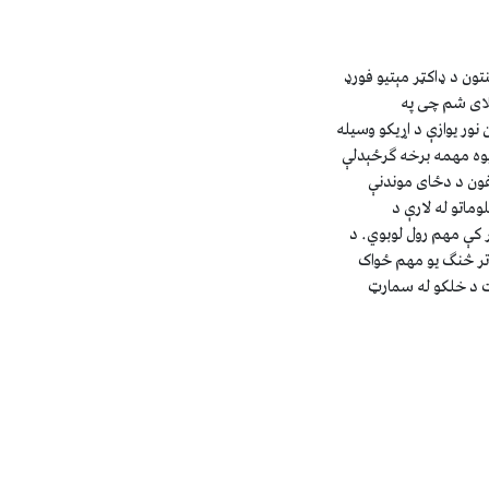
نتون د ډاکټر مېتیو فورډ
یلای شم چی په
نور یوازې د اړیکو وسیله
یوه مهمه برخه ګرځېدلې
لفون د دځای موندنې
وماتو له لارې د
ر کې مهم رول لوبوي. د
ر څنګ یو مهم ځواک
 د خلکو له سمارټ