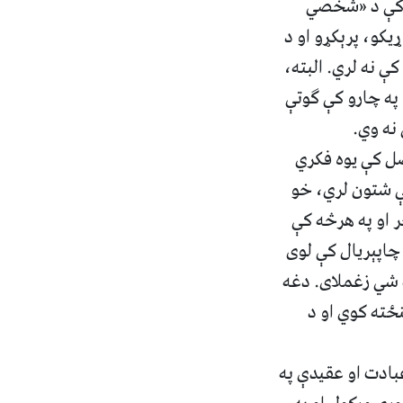
ن کې د «شخصي
کو، پرېکړو او د
ې نه لري. البته،
په چارو کې ګوتې
نه وي.
صل کې یوه فکري
کې شتون لري، خو
ر او په هرڅه کې
چاپېریال کې لوی
 شي زغملای. دغه
ځته کوي او د
بادت او عقیدې په