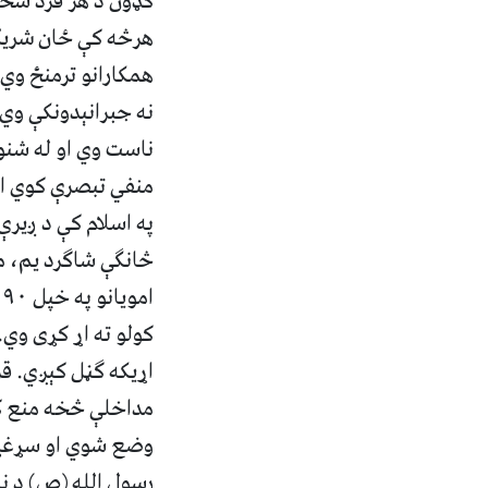
ګډون د هر فرد شخص
هرڅه کې ځان شریک 
همکارانو ترمنځ وي 
نه جبرانېدونکې وي.
ناست وي او له شنو 
منفي تبصرې کوي او
په اسلام کې د ږیرې
څانګې شاګرد یم، م
کولو ته اړ کړی وي
اړیکه ګڼل کېږي. قر
مداخلې څخه منع کوي
وضع شوي او سړغړو
رسول الله (ص) د ن