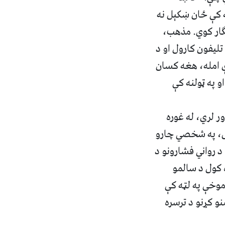
ه کې ځان ښکېل نه
ګار کوي. مذهب،
تلیفون کارول او د
ې امله، هغه کسان
 په ټولنه کې
 لري، له غوره
کس، په شخصي چارو
 رواني فشارونو د
 کول د سالمو
موخې په لټه کې
نو کړنو د ترسره