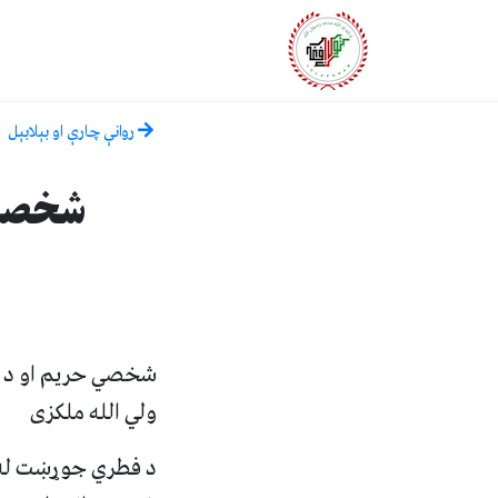
روانې چارې او بېلابېل
شخصي 
شخصي حریم او د لا
ولي الله ملکزی
د فطري جوړښت له م