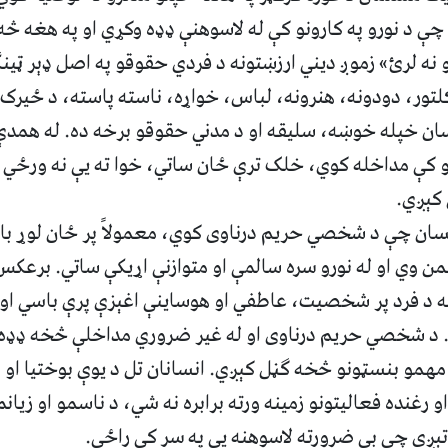
چې د نورو په کارونو کې له لاسوهنې ډډه وکړي او په هغه څ
نه لرئ» زموږ دیني ارزښتونه د فردي حقوقو په اصل ډېر ټین
تور، دودونه، هنرونه، لباس، خواړه، ناسته‌ پاسته، د ځیرک 
انسان خپله خوښه، سلیقه او د مدني حقوقو برخه ده. له همد
و کې مداخله کوي، خلک ترې ځان ساتي، خوا ته یې نه ورځي او
 کېږي.
ن چې د شخصي حریم درناوی کوي، معمولاً پر ځان لوړ باور
من وي او له نورو سره سالمې او متوازنې اړیکې ساتي. برع
ه د فرد پر شخصیت، عاطفي او هوساینې اغېزې پرې باسي او د
. د شخصي حریم درناوی او له غیر ضروري مداخلې څخه ډډه
مهمو بنسټونو څخه ګڼل کېږي. انسانان تل د یوې بوختیا او 
و رغنده فعالیتونو زمینه ورته برابره نه شي، د ناسمو او زیانم
تېږي چې بې ضرورته لاسوهنه یې په سر کې راځي.