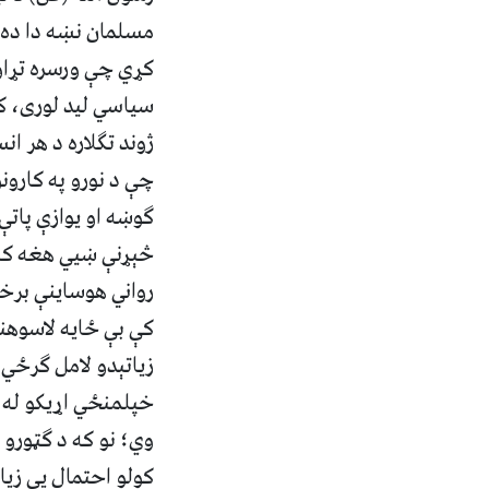
مسلمان نښه دا ده 
کړي چې ورسره تړاو 
سیاسي لید لوری، کل
ژوند تګلاره د هر 
چې د نورو په کارون
ګوښه او یوازې پاتې
څېړنې ښيي هغه کسا
رواني هوساینې برخ
کې بې‌ ځایه لاسوهن
زیاتېدو لامل ګرځي
خپلمنځي اړیکو له 
وي؛ نو که د ګټورو ا
کولو احتمال یې زیا