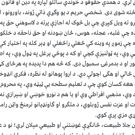
ري. د همدې حقوقو د خوندي ساتلو لپاره په دین او قانو
ته شوی دی. شخصي حریم د یو وګړي ذاتي ژوند، باورونو، اړی
مرو ته ویل کېږي چې بل څوک له اجازې پرته د لاسوهنې حق په ک
 ده چې غلبه، عجله، هوس، ځان‌ ښودنه او حق ناحقه د خلکو 
چې زموږ په وینه کې ځغلي راځغلي او ډېر کله په اختیار کې 
ې وي، په ټولنیزې کچې او که د پوځي یرغل په ډول وي، په ا
لتور او د بدمرغۍ سمبول دی. که څه هم دا پدیده په هرځای 
ې ځالې او هګۍ اچولې دي. د اروا پوهانو له نظره، فکري انډوخ
 هغه کسان کوي چې د تعلیم سطحه یې ټیټه وي، په محروم 
 وي، مذهبي افراطي وي او یا هم د نورو خوښي او ښېرازي نه
و عزت نفس ژوبلوي، د ملګرو او ګاونډیانو ترمنځ واټن رامن
وړي مزي پرې کوي.
 جلا طبیعت، ځانګړې غوښتنې او طبیعي مېلان لري؛ نو د ع