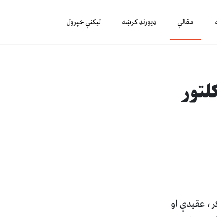
مقالې
ډیورنډ کرښه
لیکنې خپرول
لتور
ر، عقیدې او