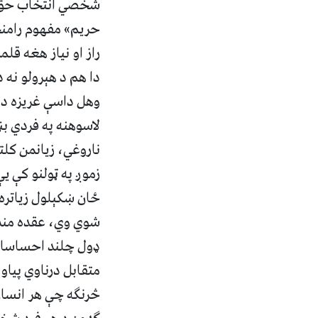
شخصي انتخاب حق ل
حریم» مفهوم رامنځ
راز او نیاز هغه قل
دا هم د هېرولو نه
وهل داسې غریزه ده 
لاسوهنه په فردي بڼ
ناروغي،‌ زیانمن ک
زموږ په ټولنو کې ی
ځان ښکېلول زیاتره
شوي وي، عقده‌ مند
ډول چلند احساسات ا
متقابل درناوي پیا
څرنګه چې هر انسان