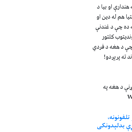
ندارې او بیا د
یا هم له دین او
ه ده چې د غندنې
ندیتوب کلتور
 چې د هغه د فردي
 ته پرېږدو!
نې د هغه په
تلفونونه،
ړې بدلېدونکی