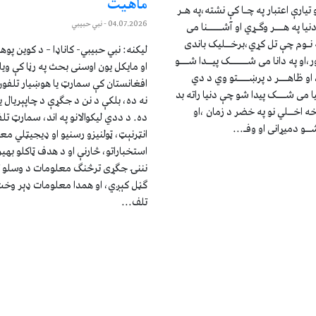
ماهیت
 تیارې اعتبار په چـا کې نشته،په هـر
04.07.2026
- نبي حبیبي
ا په هـــر وګـړي او آشـــــنا می
ه نـوم چې تل کړي،برخــلیک باندی
لیکنه: نبي حبیبي- کاناډا – د کوین پوه
،او په دانا می شــــــک پیــدا شـــو
او مایکل یون اوسنی بحث په رڼا کې و
او ظاهـــر د پرښــــتو وي د دي
افغانستان کې سمارټ یا هوښیار تلفون 
یا می شـــک پیدا شو چې دنیا راته بد
نه ده، بلکې د نن د جګړې د چاپېریال 
خه اخــلي نو په خضر د زمان ،او
ده. د ددي لیکوالانو په اند، سمارټ ت
ـو دمیړانی او وفـ...
انټرنېټ، ټولنیزو رسنیو او ډیجیټلي معل
استخباراتو، څارنې او د هدف ټاکلو بهی
نننۍ جګړی ترڅنګ معلومات د وسلو ت
ګڼل کېږي، او همدا معلومات ډېر وخت
تلف...