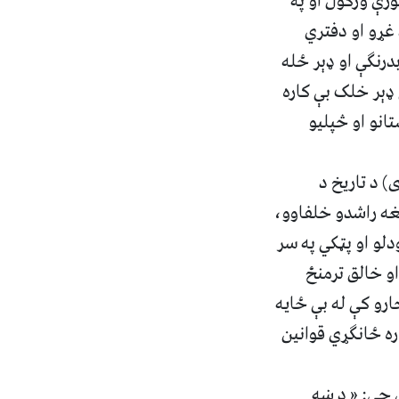
رې ورکول او په
غړو او دفتري
درنګې او ډېر ځله
ډېر خلک بې‌ کاره
انو او څپلیو
) د تاریخ د
غه راشدو خلفاوو،
د ږیړې پرېښودلو او پټکي په سر
و خالق ترمنځ
و کې له بې‌ ځایه
ره ځانګړي قوانین
 چې: « د ښه