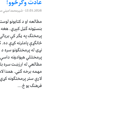
عادت وګرځوو!
13.05.2026
- شېرمحمدامیني ست
مطالعه او د کتابونو لوست
بنسټونه ګڼل کېږي. هغه م
پرمختګ په ډګر کې بریال
ځانګړې پاملرنه کړې ده. ک
نړۍ له پرمختګونو سره د س
پرمختللي هېوادونه داسې 
مطالعې له ارزښت سره بلد 
مهمه برخه ګڼي. همدا لا
لارې ستر پرمختګونه کړي 
فرهنګ یو څ...