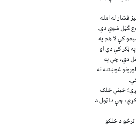
ز فشار له امله
روع ګڼل شوي دي.
یمو کې لا هم په
ه ټکر کې دي او
ښتل دي، چې په
ورونو غوښتنه نه
ځي.
رکړي؛ ځینې خلک
ړي، چې دا ټول د
 ترڅو د خلکو