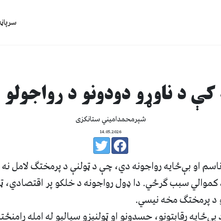
سرپاڼه
 کې د ناوړو دودونو د رواجولو
شېرمحمدامیني ستانکزی
14.05.2026
اسم او بې‌ځایه رواجونه دي، چې د ټولنې د پرمختګ لامل نه ب
 کموالي سبب ګرځي. دا ډول رواجونه د خلکو پر اقتصادي، ټول
 د پرمختګ مخه نیسي.
 بې‌ځایه رقابتونو، حسدونو او ټولنیزو سیالیو له امله رامنځ