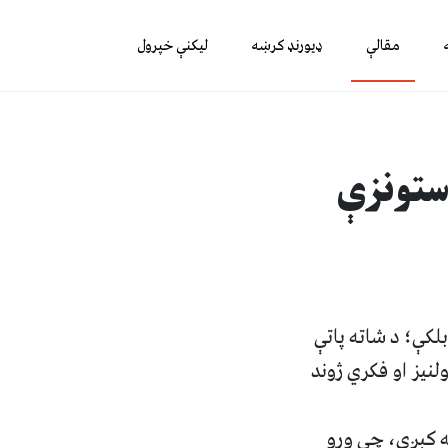
مقالې
ډیورنډ کرښه
لیکنې خپرول
 ستونزې
لکې؛ د شاته پاتې
نیز او فکري ژوند
ته کېږي، چې ورو