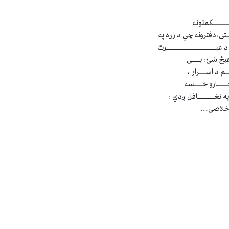
ـــــــکمتونه
ـــتی،دفترونه چي د زړه په
بــــــــــــــــــــــــرت
 هیڅ شئ، بــــی
ـم د اســـرار ،
ـــــارو خــــسه
 په تغــــــــافل ږدي ،
 خلاصی...