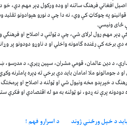
اصیل افغاني فرهنګ ساتنه او وده ورکول ډېر مهم دي، خو دا 
 قوانینو په چوکاټ کې وي، نه دا چې د نورو هېوادونو تقلید و
ې ځای ونیسي.
ې ډېر مهم رول لرلای شي، چې د ټولنې د اصلاح او فرهنګي و
دې برخه کې رغنده ګامونه واخلي او د ناوړو دودونو پر وړا
دارې، د دین عالمان، قومي مشران، سپین ږیري، د مدرسو، ښو
او د جوماتونو ملا امامان باید دې برخې ته ډېره پاملرنه وکړي
رهنګ د خپرېدو مخه ونیول شي او ټولنه د اصلاح او پرمختګ 
 دودونه پرې نه ږدو، نو ټولنه به مو له اقتصادي او فکري ستو
اید د خپل ورځني ژوند
د اسرارو فهم !