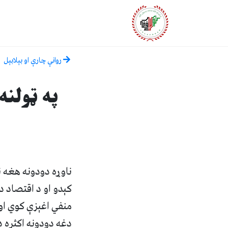
روانې چارې او بېلابېل
په ټولنه
ناوړه دودونه هغه ن
کېدو او د اقتصاد د
منفي اغېزې کوي او
دغه دودونه اکثره د