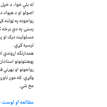
له بلې خوا، د خپل 
اصولو او د هېواد د
رواجونه په ټولنه ک
رسنۍ په دې برخه ک
مسئولیت درک او په 
ترسره کړي.
همدارنګه اړوندې ا
پوهنتونونو استادان 
رواجونو او بهرني ف
وکړي. که موږ ناوړه
مخ شي.
مطالعه او لوست ب