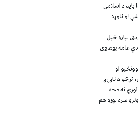
باید د اسلامي
شي او ناوړه
دې لپاره خپل
ندې عامه پوهاوی
ونځیو او
، ترڅو د ناوړو
لوري ته مخه
نزو سره نوره هم