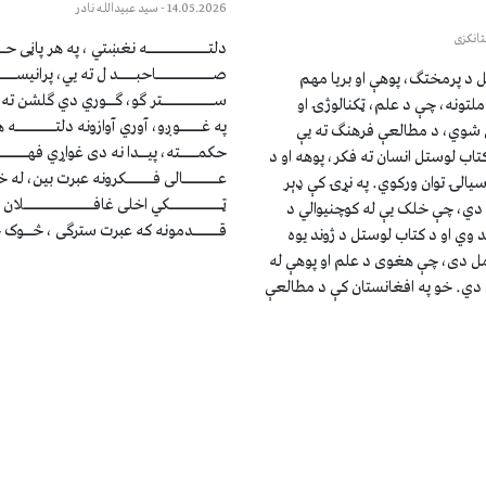
14.05.2026
- سيد عبيدالله نادر
انکزی
دلتــــــــــــــه نغښتي ، په هر پاڼی حــ
صـــــــــــــاحبــــد ل ته یي، پرانیســ
ل د پرمختګ، پوهې او بریا مهم
ســــــــــــتر ګو، ګــوري دي ګلشن ته د ع
لتونه، چې د علم، ټکنالوژۍ او
په غـــــوږو، آوري آوازونه دلتـــــــــه
ي شوي، د مطالعې فرهنګ ته یې
حکمــــته، پیــدا نه دی غواړي فهـــــــ
تاب لوستل انسان ته فکر، پوهه او د
عــــــــالی فــــــکرونه عبرت بین، له خ
یالۍ توان ورکوي. په نړۍ کې ډېر
ټــــــــــــکي اخلی غافــــــــــــــــلان
دي، چې خلک یې له کوچنیوالي د
قــــــدمونه که عبرت سترګی ، څــوک
وي او د کتاب لوستل د ژوند یوه
مل دی، چې هغوی د علم او پوهې له
دي. خو په افغانستان کې د مطالعې