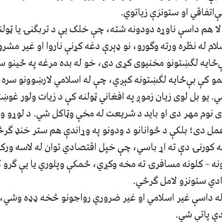
ې‌اتفاقي او ستونزې زیاتوي.
لا هم داسې ناوړه دودونه شته، چې خلک یې د تربګنۍ یا ټولنی
ام له نظره ورته وګورو، نو ډېرې دغه کړنې ناروا او غیر مش
ې‌ځایه لګښتونو مخنیوی کړی دی، خو له بده مرغه په ځینو س
مو کې بې‌ځایه لګښتونه کېږي، چې له اسلامي لارښوونو سره پ
. یو بل لوی زیان زموږ په افغاني ټولنه کې د زیات ولور غو
 نوم مهر دی او باید د شریعت له مخې وټاکل شي. د لوړو ول
عمل دی؛ بلکې د ځوانانو د ودونو په وړاندې هم ستر خنډ ګر
نه کورنۍ دې ته اړ باسي، چې خپل اقتصادي توان له لاسه و
ه – کلونه مسافرۍ ته مخه وکړي، ځمکې وپلوري یا یې ګرو ک
دي ستونزو لامل ګرځي.
 له داسې غیر اسلامي او غیر ضروري رواجونو څخه ډډه وشي،
ي پاتې شي.