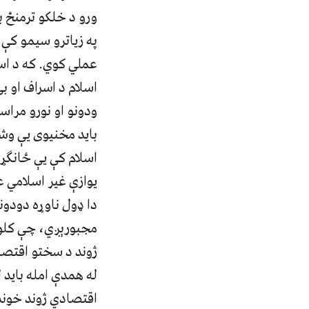
ورو د خلکو ترمنځ ب
په زیاترو سیمو کې 
عملي کوي. که د اسل
اسلام د اسراف او ب
ودونو او نورو مراس
باید مخنیوی یې وشي
اسلام کې یې ځانګړی
یوازې غیر اسلامي 
دا ډول ناوړه دودو
مجبورېږي، چې کلون
ژوند د سختو اقتصا
له همدې امله باید
اقتصادي ژوند خوند