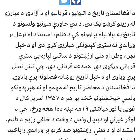
د افغانستان تاريخ د اتلولیو، قربانیو او د آزادۍ د مبارزو
له زرینو کرښو ډک دی. د دې خاورې مېړنیو ولسونو د
تاريخ په بېلابېلو پړاوونو کې د ظلم، استبداد او يرغل پر
وړاندې نه ستړې کېدونکې مبارزې کړې دي او د خپل
دين، وطن او ملي ارزښتونو د ساتنې لپاره يې سترې
قربانۍ ورکړې دي. همدغه قربانۍ دي، چې نننی نسل
پرې وياړي او د خپل تاريخ روښانه فصلونه پرې يادوي.
د افغانستان د معاصر تاريخ له مهمو او نه هېرېدونکو
ولسي خوځښتونو څخه يو هم د ۱۳۵۷ لمريز کال د
غويي یا ثور مياشتې ۱۹مه نېټه ده؛ هغه ورځ، چې د
لوګر غيرتي او دينپال ولس د وخت د خلقي رژيم د ظلم،
استبداد او د ديني ارزښتونو ضد کړنو پر وړاندې راپاڅېد