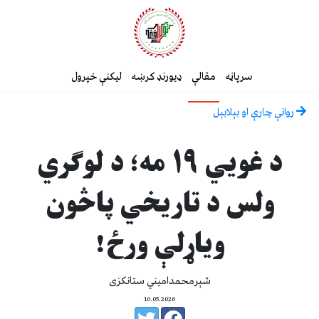
سرپاڼه
مقالې
ډیورنډ کرښه
لیکنې خپرول
روانې چارې او بېلابېل
د غويي ۱۹ مه؛ د لوګري
ولس د تاریخي پاڅون
ویاړلې ورځ!
شېرمحمدامیني ستانکزی
10.05.2026