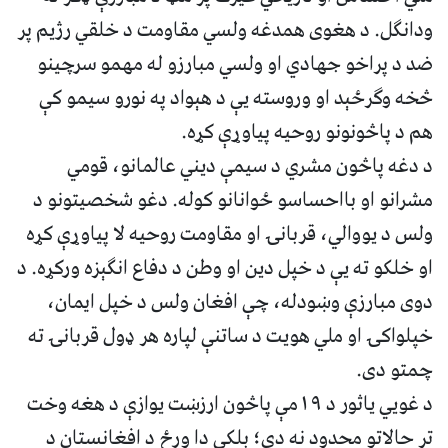
ودانګل. د هغوی همدغه ولسي مقاومت د خلقي رژيم پر
ضد د پراخو جهادي او ولسي مبارزو له مهمو سرچينو
څخه وګرځېد او وروسته يې د هېواد په نورو سيمو کې
هم د پاڅونونو روحيه پياوړې کړه.
د دغه پاڅون مشري د سيمې ديني عالمانو، قومي
مشرانو او بااحساسو ځوانانو کوله. دغو شخصيتونو د
ولس د يووالي، قربانۍ او مقاومت روحيه لا پياوړې کړه
او خلکو ته يې د خپل دين او وطن د دفاع انګېزه ورکړه. د
دوی مبارزې وښودله، چې افغان ولس د خپل ايمان،
خپلواکۍ او ملي هويت د ساتنې لپاره هر ډول قربانۍ ته
چمتو دی.
د غويي یاثور د ۱۹مې پاڅون ارزښت يوازې د هغه وخت
تر حالاتو محدود نه دی؛ بلکې دا ورځ د افغانستان د