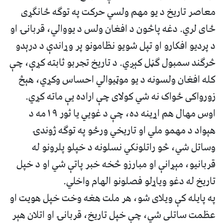
معاصر تاريخ د يو مهم ولسي حرکت په توګه ځانګړی
ځای لري. دغه پاڅون د افغان ولس د يووالي، قربانۍ او
د پرديو افکارو او تپل شويو نظامونو پر وړاندې د درېدو
څرګند سمبول ګڼل کېږي. د تاريخ تجربو ثابته کړې، چې
کله افغان ولسونه د يو موټيوالي احساس وکړي، هېڅ
زورواکی ځواک نه شي کولای چې اراده يې ماته کړي.
اوس مهال هم اړينه ده، چې د غويي یا ثور ۱۹مه د
هېواد د مهمو ملي او تاريخي ورځو په توګه ژوندۍ
وساتل شي، څو راتلونکي نسلونه د خپلو پلرونو له
قربانيو، مېړانې او مبارزو څخه خبر پاتې شي او د خپل
تاريخ له دغو وياړلو فصلونو الهام واخلي.
په پایله کې ويلای شو، هر ملت هغه وخت خپل هويت او
عظمت ساتلی شي، چې خپل تاريخ، قربانۍ او اتلان هېر