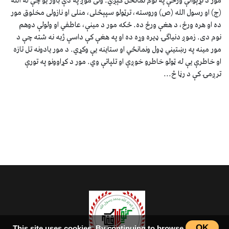
مور د نړېوالې ورځې په نوم نمانځل کېږي. ولی موږ په دې باور یو چې له الله
(ج) او رسول الله (ص) وروسته، ترټولو سپېڅلی، منلی او نازولی مخلوق مور
ده او هره ورځ، د هغې ورځ ده. ځکه مور د مینې، عاطفي او ولولې دوهم
نوم دی. زموږ دنیاګۍ ډیره وړه ده او په هغې کې داسې ژبه نه شته چې د
مور مینه په رښتیني ډول ونمانځي او ستاینه یې وکړي. د مور یادونه تل تازه
او خاطرې یې له ټولو خاطرو خوږې او تلپاتې وي. مور د کړاوونو په تورې
ترږمۍ کې د رڼا څ...
OK
This site uses cookies. By continuing to browse