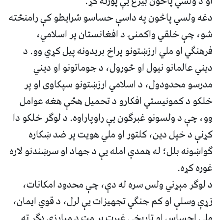
او د ولسي پاڅون بيرغ يې پورته کړ.
دغه ولسي پاڅون په داسې حساسو شرايطو کې رامنځته
شو، چې خلقي واکمنۍ د افغانستان پر اسلامي،
فرهنګي او ملي ارزښتونو پراخ بريدونه پيل کړي وو. د
ديني عالمانو نيول او ځورول، د جوماتونو او ديني
مدرسو محدودول، د اسلامي ارزښتونو سپکاوی او پر
خلکو د کمونيستي افکارو د تحميل هڅې هغه عوامل
وو، چې د ولسونو غبرګون يې راوپاراوه. د لوګر خلکو دا
کړنې د خپل دين، کلتور او ملي هويت پر ضد ښکاره
ګواښونه بلل؛ له همدې امله يې د جهاد او سرښندنو لاره
غوره کړه.
د لوګر مېړني ولس سره له دې، چې محدود امکانات،
زړې وسلې او کم جنګي تجهيزات يې لرل، د قوي ايمان،
ملي احساس او تاريخي غيرت پر مټ د مبارزې ډګر ته