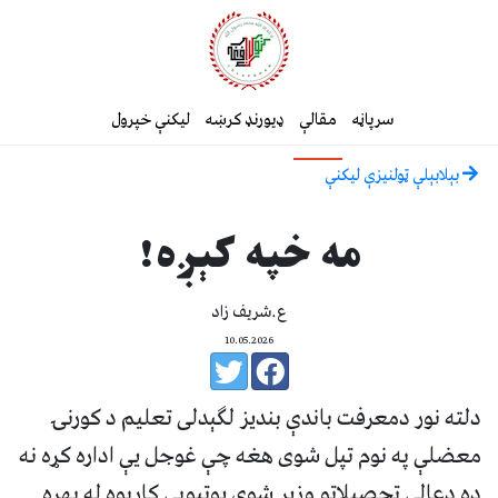
سرپاڼه
مقالې
ډیورنډ کرښه
لیکنې خپرول
بېلابېلې ټولنيزې ليکنې
مه خپه کېږه!
ع.شریف زاد
10.05.2026
دلته نور دمعرفت باندې بندیز لګېدلی تعلیم د کورنۍ
معضلې په نوم تپل شوی هغه چې غوجل یې اداره کړه نه
ده دعالی تحصیلاتو وزیر شوی یوتیوبی کارپوه له بهره