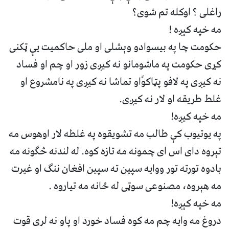
راغلی ؟ اوکله تم شوی؟
مه خپه کېږه !
حکومت چا په بیسوادو وېشلی او ملی حاکمیت یې ټکنی
کړی حکومت په ماشومانو نه کیږی زور او چم او فساد
نه کیږی په لافو پټاکوًاو تماشا نه کیږی په نامشروع او
غلط طریقه او لار نه کیږی.
مه خپه کیږه!
په یوتیوب کې طالب مه تشویقوه په غلطه لار اوهوس مه
تېروه دای اس ای چمونه مه تازه کوه. له لندنه څګونه مه
بادوه تورته تور ووایه سپین ته سپین افغان ننګ او غیرت
مه هېروه، مصنوعی سوټی له ځانه مه تیاروه .
مه خپه کېږه!
دروغ مه وایه چم مه کوه فساد خورد او پاو نه لری قوت