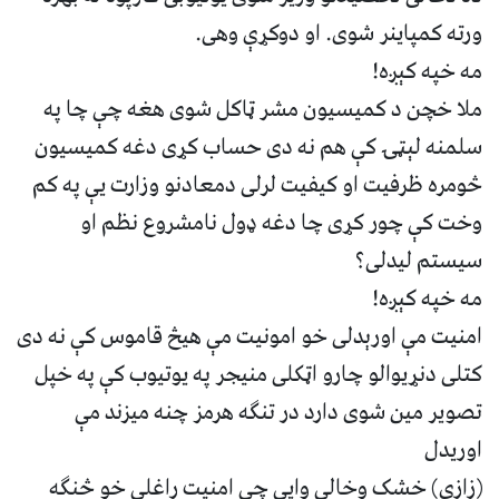
ورته کمپاینر شوی. او دوکړې وهی.
مه خپه کېږه!
ملا خچن د کمیسیون مشر ټاکل شوی هغه چې چا په
سلمنه لېټۍ کې هم نه دی حساب کړی دغه کمیسیون
څومره ظرفیت او کیفیت لرلی دمعادنو وزارت یې په کم
وخت کې چور کړی چا دغه ډول نامشروع نظم او
سیستم لیدلی؟
مه خپه کېږه!
امنیت مې اورېدلی خو امونیت مې هیڅ قاموس کې نه دی
کتلی دنړیوالو چارو اټکلی منیجر په یوتیوب کې په خپل
تصویر مین شوی دارد در تنګه هرمز چنه میزند مې
اوریدل
(زازی) خشک وخالی وایې چې امنیت راغلی خو څنګه