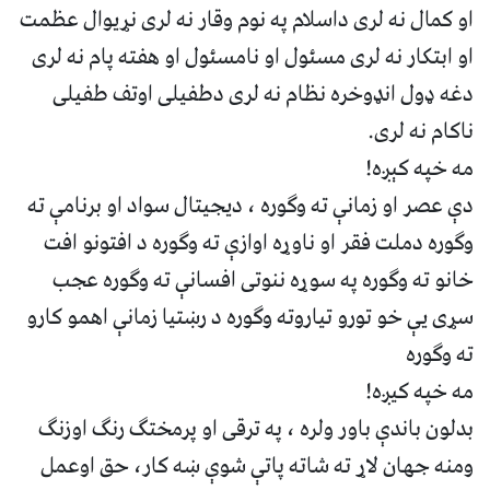
او کمال نه لری داسلام په نوم وقار نه لری نړیوال عظمت
او ابتکار نه لری مسئول او نامسئول او هفته پام نه لری
دغه ډول انډوخره نظام نه لری دطفیلی اوتف طفیلی
ناکام نه لری.
مه خپه کېږه!
دې عصر او زمانې ته وګوره ، دیجیتال سواد او برنامې ته
وګوره دملت فقر او ناوړه اوازې ته وګوره د افتونو افت
خانو ته وګوره په سوړه ننوتی افسانې ته وګوره عجب
سړی یې خو تورو تیاروته وګوره د رښتیا زمانې اهمو کارو
ته وګوره
مه خپه کیږه!
بدلون باندې باور ولره ، په ترقی او پرمختګ رنګ اوزنګ
ومنه جهان لاړ ته شاته پاتې شوې ښه کار، حق اوعمل