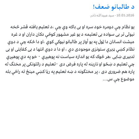
د طالبانو ضعف!
10.05.2026
- سيد عبيدالله نادر
يو نظام چې دومره خود سره او بى باکه وي چې ،د تعليم يافته قشر څخه
نيولى تر بى سواده بى تعليمه د يو غير مشهور کوڅې دکان داران او د غره
ميشت انسانان دا ټول په يو أواز پر طالبانو نيوکي کوي ،او دا ځکه چې د دوي
نظام کښي ډيري ستونزى موجودى دي ، او دا د دوي انتها د بى کفايتى او بى
تدبيرى ښايى ،هر څوک که يو اندازه سياست نه پوهيږي ٠ خو په دي پوهيږي
چې تعليم د ښځو او نارينه له پاره فرض دى ٠تعليم د راتلونکى پر مختګ له
پاره هم ضرورى دى ، پر مختګونه د ښه تعليم په رڼا کښي مينځ ته راځي بله
موضوع چې س...