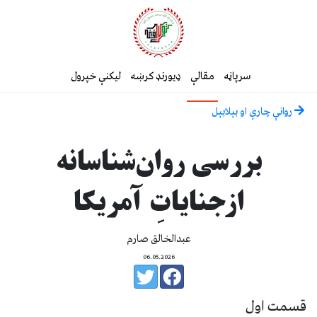
سرپاڼه
مقالې
ډیورنډ کرښه
لیکنې خپرول
روانې چارې او بېلابېل
بررسی روان‌شناسانه
ازجنایاتِ آمریکا
عبدالخالق صارم
06.05.2026
قسمت اول