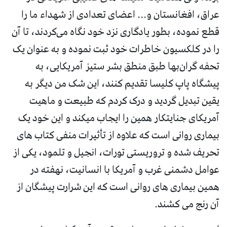
عراق، افغانستان و... اعضاى تعدادى از شهداء ما را
قطع نموده، بطور يادگارى نزد خود نگاه می‌کردند، تا آن
را در کلکسیون خاطرات خود ثبت نموده و به عنوان يک
تحفه گران‌بها طبق منطق بشر ستيز آمريکايى، به
پيشگاه پاپ کليسا تقديم کنند، اين شک من ديگر به
يقين تبديل گرديد و درک کردم که طبيعت و ماهيت
آمريکاى جنايتکار همين را ايجاب ميکند و اين خود يک
بيمارى روانى است که علاوه از تأثيرات منفی کتاب های
تحریف شده و تروریستی تورات، انجیل و تلمود، یکی از
عوامل دشمنی غرب و آمریکا با انسانیت، نهفته در
همین بیماری های روانی است که این شرارت پیشگان از
آن رنج می کشند.