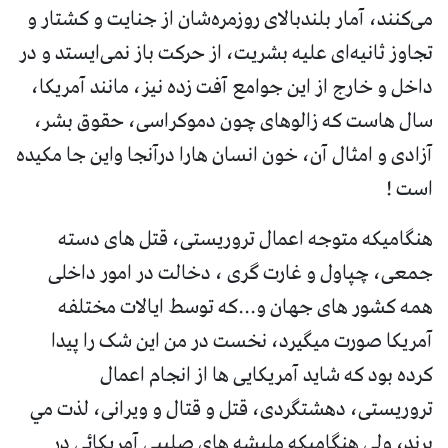
می‌کنند، آمار بلندبالای روزمره‌شان از جنایت و کشتار و
تجاوز ثانیه‌ای علیه بشریت، از حرکت باز نمی‌ایستد و در
داخل و خارج از این جوامع آفت زده نیز، مانند آمریکا،
سال هاست که زالوهای چون دموکراسی، حقوق بشر،
آزادی و امثال آن، خون انسان هارا درآنجا واین جا مکیده
است !
هنگاميکه متوجه اعمال تروريستى، قتل هاى دسته
جمعى، چپاول و غارت گرى ، دخالت در امور داخلى
همه کشور هاى جهان و...که توسط ايالات مختلفه
آمريکا صورت ميگيرد، نخست در من اين شک را پيدا
کرده بود که شايد آمريکايى ها از انجام اعمال
تروريستى، دهشتگردى، قتل و قتال و ويرانى، لذت مي
برند، ولى هنگاميکه مليشه هاى صليبى آمريکائى در