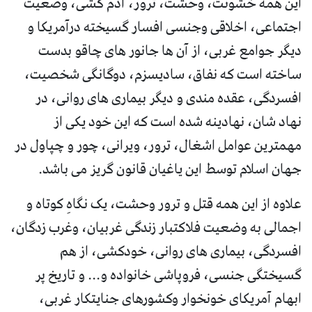
این همه خشونت، وحشت، ترور، آدم کشی، وضعیت
اجتماعی، اخلاقی وجنسی افسار گسیخته درآمریکا و
دیگر جوامع غربی، از آن ها جانور های چاقو بدست
ساخته است که نفاق، سادیسزم، دوگانگی شخصیت،
افسردگی، عقده مندی و دیگر بیماری های روانی، در
نهاد شان، نهادینه شده است که این خود یکی از
مهمترین عوامل اشغال، ترور، ویرانی، چور و چپاول در
جهان اسلام توسط این یاغیان قانون گریز می باشد.
علاوه از این همه قتل و ترور وحشت، یک نگاهِ کوتاه و
اجمالی به وضعیت فلاکتبار زندگی غربیان، وغرب زدگان،
افسردگی، بیماری های روانی، خودکشی، از هم
گسیختگی جنسی، فروپاشی خانواده و... و تاریخ پر
ابهام آمریکای خونخوار وکشورهای جنایتکار غربی،