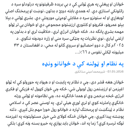
ځوانان او پېغلې په هرې ټولنې کې د بې بریده ظرفیتونو په درلودلو سره د
راتلونکي استازي دي. له همدې بابته دوئ د بدلون، نوښت او پرمختګ اصلي
لوبغاړي او له ستونزو سره د مقابلې لومړنۍ مورچلې دي. بشري ټولنې د بېلا
بېلو عمرونو، فکرونو او کلتوري ارزښتونو مجموعې دي او ځوانان یې تر ټولو
مهمه بشري پانګه ده. ځکه ځوانان انرژي لري، خلاقیت لري او د بدلون په
ازغنې لیارې، نوي نظریات په چټکۍ سره مني او زاړه دودونه ننګوي. د
۲۰۲۵م کال د دوو احصائیو او سروې ګانو له مخې، د افغانستان د ۴۳
میلیونه اټکلي نفوس د ۶۶٪...
په نظام او ټولنه کې د ځوانانو ونډه
07.05.2026
- شېرمحمدامیني ستانکزی
ځوانان هغه قشر دی، چې د نظام په پایښت او د هېواد په جوړولو کې له ټولو
اغېزمن او ارزښتمن رول لوبولی شي، ځکه چې ځوان کهول له فزیکي او فکري
انرژۍ څخه برخمن وي او همدا ځانګړنه ده، چې نظامونه او ټولنې ورته
ځانګړې پاملرنه کوي او ترې لوړې هیلې لري. په اوسني عصر کې د اسلامي
نظام د ټینګښت او پرمختګ لپاره د ځوانانو رول خورا مهم بلل کېږي. دلته
پوښتنه پیدا کېږي، چې ځوانان څنګه کولای شي خپل مسئولیتونه په اغېزمنه
توګه ترسره کړي؟ زما په اند، ځوانان باید یوازې په خبرو بسنه ونه کړي؛ بلکې