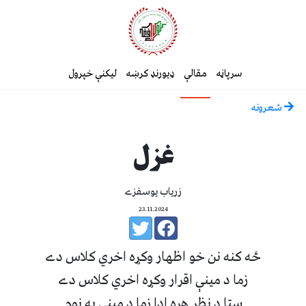
سرپاڼه
مقالې
ډیورنډ کرښه
لیکنې خپرول
شعرونه
غزل
زرياب يوسفزے
23.11.2024
ځه کنه نن خو اظهار وکړه اخري کلاس دے
زما د مينې اقرار وکړه اخري کلاس دے
ستا د نظر هره ادا زما د مينې په نوم