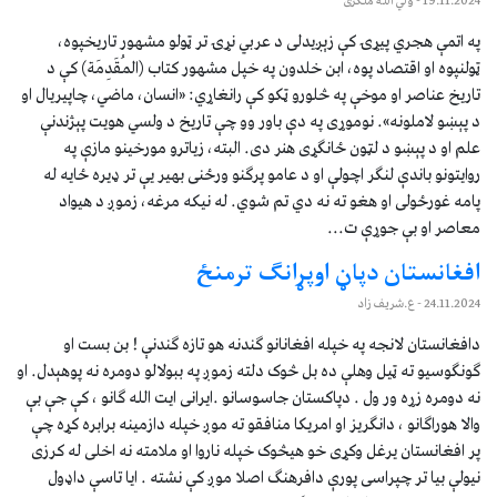
19.11.2024
- ولي الله ملکزی
په اتمې هجري پیړۍ کې زېږیدلی د عربي نړۍ تر ټولو مشهور تاریخپوه،
ټولنپوه او اقتصاد پوه، ابن خلدون په خپل مشهور کتاب (المُقَدِمَة) کې د
تاریخ عناصر او موخې په څلورو ټکو کې رانغاړي: «انسان، ماضي، چاپیریال او
د پېښو لاملونه». نوموړی په دې باور وو چې تاریخ د ولسي هویت پېژندنې
علم او د پېښو د لټون ځانګړی هنر دی. البته، زیاترو مورخینو مازې په
روایتونو باندې لنګر اچولې او د عامو پرګنو ورځنی بهیر یې تر ډیره ځایه له
پامه غورځولی او هغو ته نه دي تم شوي. له نیکه مرغه،‌ زموږ د هیواد
معاصر او بې جوړې ت...
افغانستان دپاڼ اوپړانګ ترمنځ
24.11.2024
- ع.شریف زاد
دافغانستان لانجه په خپله افغانانو ګندنه هو تازه ګندنې ! بن بست او
ګونګوسیو ته ټیل وهلې ده بل څوک دلته زموږ په ببولالو دومره نه پوهېدل. او
نه دومره زړه ور ول . دپاکستان جاسوسانو .ایرانی ایت الله ګانو ، کې جې بې
والا هوراګانو ، دانګریز او امریکا منافقو ته موږ خپله دازمینه برابره کړه چې
پر افغانستان یرغل وکړی خو هیڅوک خپله ناروا او ملامته نه اخلی له کرزی
نیولې بیا تر چپراسی پورې دافرهنګ اصلا موږ کې نشته . ایا تاسې داډول