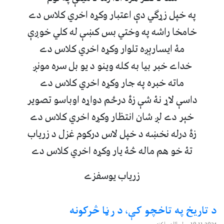
په خپل زړګي دې اعتبار وکړه اخري کلاس دے
خامخا راشه په وختي بس کښې له کلي خوږې
مۀ ايسارېږه تلوار وکړه اخري کلاس دے
خداے خبر بيا به کله وينو د يو بل سره مونږ
ماته خبره په جار وکړه اخري کلاس دے
داسې لاړ نۀ شې زۀ درځم دواړه اوباسو تصوير
خېر دے لږ شان انتظار وکړه اخري کلاس دے
زۀ درله نخښه د خپل لاس درکوم غزل د زرياب
تۀ خو هم ماله څۀ يار وکړه اخري کلاس دے
زرياب يوسفزے
د تاریخ‌ په تاخچو کې، د رڼا څرکونه