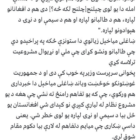
امله دا یو لوی چېلنج[چلنج لکه څه؟] دی هم د افغانانو
لپاره، هم د طالبانو لپاره او هم د سیمې او د نړۍ د
هېوادونو لپاره."
ښاغلی میاخېل زیاتوي دا ستونزې ځکه په پراخېدو دي
چې طالبانو ونشو کړای چې ملي او نړیوال مشروعیت
ترلاسه کړي
پخوانی سرپرست وزیرپه خوب کې دی او د جمهوريت
غوښتونکو خوځښت ویاند ښاغلی میاخېل دا خبرداری
هم ورکوي، چې که یو تفاهم رامنځ ته نشي چې هغه د یو
مشروع نظام له لیارې کېږي نو کېدای شي افغانستان یو
ځل بیا د سیمې او نړۍ لپاره یو لوی خطر شي. یعنی
داسې ښکاری چې میایم دتفاهم له لارې بیا دکوم مقام
شوق لری.