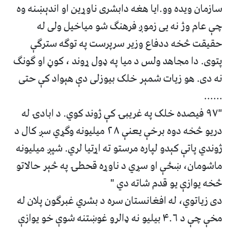
سازمان ویده وو.ایا هغه دابشری ناوړین او اندېښنه وه
چې عام وژ نه یی زموږ فرهنګ شو میاخیل ولی له
حقیقت څخه ددفاع وزیر سرپرست په توګه سترګې
پتوی. دا مجاهد ولس د میا په ډول ړوند ، کوڼ او ګونګ
نه دی. هو زیات شمېر خلک بیوزلی دې هېواد کې حتی
......
"۹۷ فیصده خلک په غریبۍ کې ‌ژوند کوي. د ابادۍ له
دریو څخه دوه برخې یعنې ۲۸ میلیونه وګړي سږ کال د
ژوندي پاتې کېدو لپاره مرستو ته اړتیا لري. شپږ میلیونه
ماشومان، ښځې او سړي د ناوړه قحطۍ په څېر حالاتو
څخه یوازې یو قدم شاته دي "
دی زیاتوي، له افغانستان سره د بشري غبرګون پلان له
مخې چې د ۴.۶ بیلیو نه ډالرو غوښتنه شوې خو یوازې