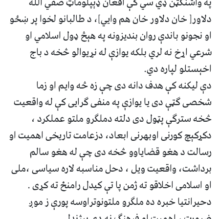
په واشنګټن ډي سي کې افغان ډېپلوماټ صفي الله
دلاور[ خان دلاور خان هم وايي]، د طالبانو لخوا پر ښځو
او نجونو باندې روان بندیزونه په هېڅ ډول اسلامي او
شرعي اړخ نه لري بلکه یوازې له نړیوالو څخه د باج
اخېستلو لپاره دي.
دې لیکنه کې هدف دانه دی چې زه څه وایم او زما
شخصی ګټې دی یا یوازې په منفی ګرایی کې له واقعیت
څخه سترګې پټول دی دلته دملګرو ملتو عملکرد ،
دکړکېچ کورنی اوبهرنی ابعاد، دزعامت تاریخی اهمیت او
رسالت د هغو قضایاوو څخه دی چې له هغو سالم
برداشت، واقعیت ویل ، دحل مناسبه لاره سیاسی ،ملی
او اسلامی اخلاقو ته ژمن پا تې کیدل رامنځ ته کړی .
دحیرانتیا خبره ده ملګرو ملتونوتراوسه پورې ز موږ
ضرورت ، اهمیت او فرهنګ نه دی پېژندلی.