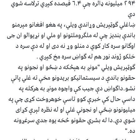
۲۹۴ میلیونه ډالره چې ۶.۴ فیصده کېږي ترلاسه شوي
دي
ښاغلي ګوټېریش وړاندې ویلي، په هغو افغانو مېرمنو
باندې بندیز چې له ملګروملتونو او ملي او نړیوالو ان جی
اوګانو سره کار کوي د منلو وړ نه دی او له دې سره د
خلکو ژوند نور هم له ګواښ سره مخ کېږي .
ګوټېریش ویلي "مونږ به هېڅکه د ښځو او نجونو په
حقونو باندې د سیستماتیکو بریدونو مخې ته غلي پاتې
نشو.داګواښ دې جیب کې واچوه مونږ به هرکله په
داسې حال کې خبرې کوو تاسې خوهروخت کړی چې په
میلیونونو ښځې او نجونې غلې او له نظره لېرې کړای
شوي دي.‌دا له بشري حقونو څخه یوه جدي سرغړونه
ده."