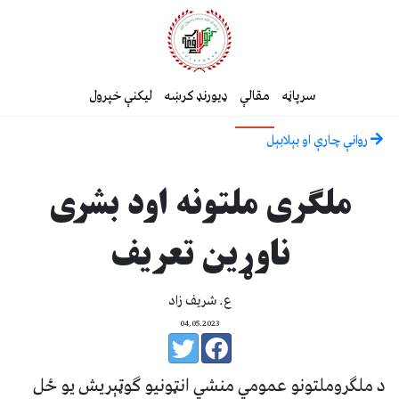
سرپاڼه
مقالې
ډیورنډ کرښه
لیکنې خپرول
روانې چارې او بېلابېل
ملګری ملتونه اود بشری
ناوړین تعریف
ع. شریف زاد
04.05.2023
د ملګروملتونو عمومي منشي انټونیو ګوټېریش یو ځل