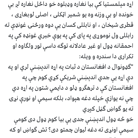
اړه مېلمستیا کې بیا نغاره وډبلوه خو داځل نغاره لږ بې
خونده او بې وزنه وه یو شمیر اټکلی ، اصلی لوبغاړی ،
قطری شیخان ، او نابللی کسان یې دوه ورځنۍ غونډې ته
رابللی ول نوموړی په پای کې په یوې خبري غونډه کې په
احمقانه ډول او غیر عادلانه توګه داسې تور ولګاوه او
تکراری دا سندره و ویله:
"ګډونوال د افغانستان د ثبات په اړه اندېښنې لري او په
دې اړه یې جدي اندېښنې شریکې کړي کوم چې په
افغانستان کې د ترهګرو ډلو د دایمي شتون په اړه دي
چې نه یوازې خپله دغه هېواد، بلکه سیمې او نورې نړۍ
ته یو ګواښ ګڼل کېږي
خو څه ډول اندېښنې جدی یې بیا کوم ډول دی کومې
سیمې اونړی ته دغه لیوان چمتو دی؟ تش ګواښ او که