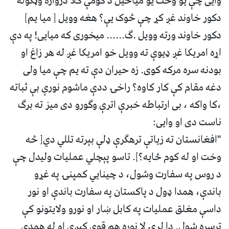
وایی چې یو وخت یو میاخیل د کومې کلا دروازه وټکوله
دکور خاوند غږ کړ چې څوک یې؟ هغه وویل [ میا یم]
دکور خاوند ورته وویل .ګ...... میخوری که میایی! په دې
اړه امریکا غږ ډیوې ته وویل خو امریکا غږ له هر زاغ او
بودنه سره مرکه کوی. زه حیران دې ته یم چې میا ولی
دغه مقام کې کار کاوه؟ راخۍ ددې ماشوم نورې بې ثباته
،کا واکه ، بی ارتباطه خبرې اترې وګورو دی میز ته برګ
ناست دی او وایی:
"افغانستان ته زیاتې ترهګرې ډلې بېرته تللي دي[ څه
وخت او له کوم ځایه؟]. تاسو پېچلي عملیات ولیدل چې
د روس په سفارت وشول، د چینايي کمپنۍ په غړو
باندې، همدا ‌ډول د پاکستان په سفارت باندې او نور
داسې مغلق عملیات په کابل ښار او نورو ولایتونو کې
ترسره شول. دا لړۍ لا نوره هم قوي کېږي او له همدې