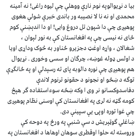
بیا د نړیوالوپه نوم نارې ووهلې چې لیوه راغی! نه آمینه
محمدی او نه نا لا نصیبه ور باندی خبرې شولې هغوی
پوهیږی چې دا شپون تل دروغ وایی! او دا اندېښنې کوم
ځای نه نیسی چې په افغانستان کې به نور لېوان ،
شغالان ، واړه اوغټ دجزیرو ځناور به څوک وداړی اویا
د اولس ډوله غوښه، چرګان او سسۍ وخوری . نړیوال
هم پوهیږی چې نوره دالوبه پای ته رسېدلې او په ځانګړې
توګه د ښځو او نجونو د حقونو ترنوم لاندې
دفاسدوکسانو نر وی ا وکه ښځه سوءاستفاده ګر هېڅ
کومه ګټه نه لری په افغانستان کې اوسنی نظام پوهیږی
چې غوا توره اوپۍ یې سپینې دی.
ښاغلي ګوټېریش د سې شنبې په ورځ په دوحه کې
وروسته له حلوا اوقطری سوهان اوهاها د افغانستان په