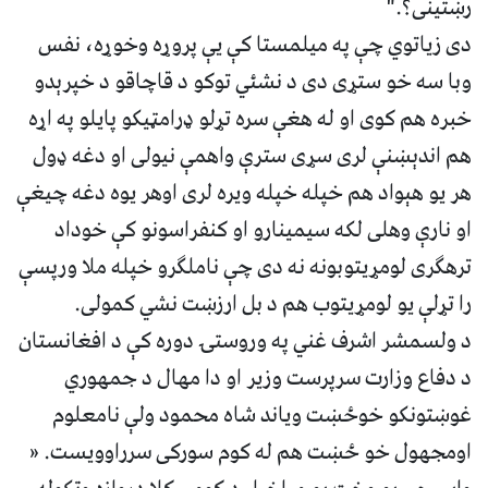
رښتینی؟."
دی زیاتوي چې په میلمستا کې یې پروړه وخوړه، نفس
وبا سه خو ستړی دی د نشئي توکو د قاچاقو د خپرېدو
خبره هم کوی او له هغې سره تړلو ډرامټیکو پایلو په اړه
هم اندېښنې لری سړی سترې واهمې نیولی او دغه ډول
هر یو هېواد هم خپله خپله ویره لری اوهر یوه دغه چیغې
او نارې وهلی لکه سیمینارو او کنفراسونو کې خوداد
ترهګری لومړیتوبونه نه دی چې ناملګرو خپله ملا ورپسې
را تړلې یو لومړیتوب هم د بل ارزښت نشي کمولی.
د ولسمشر اشرف غني په وروستۍ دوره کې د افغانستان
د دفاع وزارت سرپرست وزیر او دا مهال د جمهوري
غوښتونکو خوځښت ویاند شاه محمود ولې نامعلوم
اومجهول خو ځښت هم له کوم سورکی سرراوویست. «