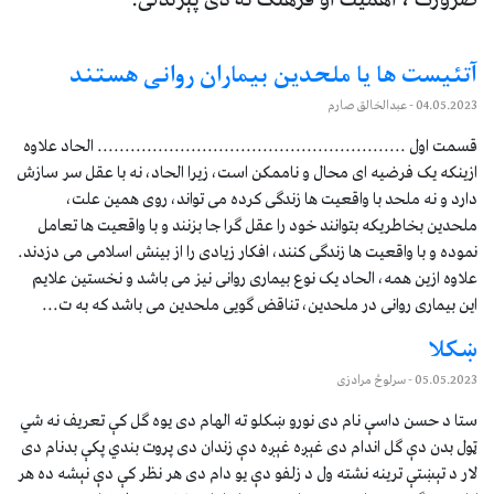
آتئیست ها یا ملحدین بیماران روانی هستند
04.05.2023
- عبدالخالق صارم
قسمت اول ........................................................ الحاد علاوه
ازینکه یک فرضیه ای محال و ناممکن است، زیرا الحاد، نه با عقل سر سازش
دارد و نه ملحد با واقعیت ها زندگی کرده می تواند، روی همین علت،
ملحدین بخاطریکه بتوانند خود را عقل گرا جا بزنند و با واقعیت ها تعامل
نموده و با واقعیت ها زندگی کنند، افکار زیادی را از بینش اسلامی می دزدند.
علاوه ازین همه، الحاد یک نوع بیماری روانی نیز می باشد و نخستین علایم
این بیماری روانی در ملحدین، تناقض گویی ملحدین می باشد که به ت...
ښکلا
05.05.2023
- سرلوڅ مرادزی
ستا د حسن داسې نام دی نورو ښکلو ته الهام دی یوه ګل کې تعریف نه شي
ټول بدن دې ګل اندام دی غېږه غېږه دې زندان دی پروت بندي پکې بدنام دی
لار د تېښتې ترینه نشته ول د زلفو دې یو دام دی هر نظر کې دې نېشه ده هر