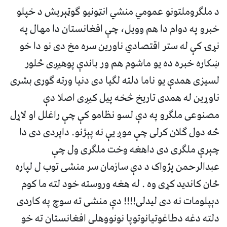
د ملګروملتونو عمومي منشي انټونیو ګوټېریش د خپلو
خبرو په دوام دا هم وویل، چې افغانستان دا مهال په
نړۍ کې له ستر اقتصادي‌ ناورین سره مخ دی نو دا خو
ښکاره خبره ده یو ماشوم هم ور باندې پوهیږی څلور
لسیزی همدې یو ناما دلته لګیا دی دنیا ورته ګوری بشری
ناوړین له همدی تاریخ څخه پیل کیږی اصلا دې
مصنوعی ملګرو په دې لسو نظامو کې چې راغلل او لاړل
څه دول ګلان کرلی چې موږ یې نه پېژنو. داپردی دی دا
چېرې ملګری دی داهغه وخت ملګری ول چې
عبدالرحمن پژواک د دې سازمان سر منشی توب ل لپاره
ځان کاندید کړی وه . له هغه وروسته خود لته ما کوم
دېپلومات نه دی لیدلی!!!! دې منشی ته سوچ په کاردی
دلته دغه دطاغوتیانوتوپا نونووهلی افغانستان ته خو