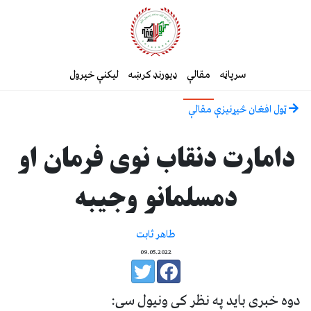
سرپاڼه
مقالې
ډیورنډ کرښه
لیکنې خپرول
ټول افغان څیړنیزې مقالې
دامارت دنقاب نوی فرمان او
دمسلمانو وجیبه
طاهر ثابت
09.05.2022
دوه خبری باید په نظر کی ونیول سی: