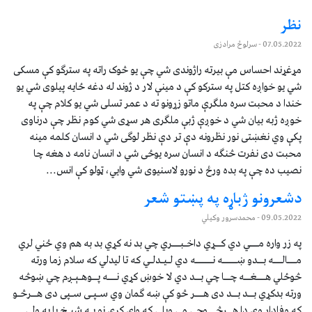
نظر
07.05.2022
- سرلوڅ مرادزی
مړغړند احساس مې بیرته راژوندی شي چې یو څوک راته په سترګو کې مسکی
شي یو خواږه کتل په سترکو کې د مینې لار د ژوند له دغه ځایه پیلوی شي یو
خندا د محبت سره ملګرې ماتو زړونو ته د عمر تسلی شي یو کلام چې په
خوږه ژبه بیان شي د خوږې ژبې ملګری هر سړی شي کوم نظر چې درناوی
پکې وي نغښتی نور نظرونه دې تر دې نظر لوګی شي د انسان کلمه مینه
محبت دی نفرت څنګه د انسان سره یوځی شي د انسان نامه د هغه چا
نصیب ده چې په بده ورځ د نورو لاسنیوی شي وايي، ټولو کې انس...
دشعرونو ژباړه په پښتو شعر
09.05.2022
- محمدسرور وکیلي
په زر واره مـــي دي کــړي داخـبـــري چي بد نه کړي بد به هم وي ځني لري
مـــالـــه بــدو ښـــــه نــــــه دي لـیـدلـي که تا لیدلي که سلام زما ورته
څوځلي هـــغــه چــا چي بــد دي لا خوښ کړي نـــه پــوهـېـږم چي ښوڅه
ورته بدکړي بــد بــد دی هـــر څو کې ښه ګمان وي سـپـی سـپی دی هــرڅـو
که وفادار وي دا هــرڅـــوچي مي ویلي که وای کړي نو بـه شیـخ یا به ولي