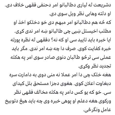
دشریعت له لیاری دطالبانو امر دحنفی فقهی خلاف دی.
او دلته وهابی نظر ویل سوی دی.
که څه هم دطالبانو امر مبهم دی خو دخلکو اخذ او
مطلب اخیستل ښیی چی طالبانو ښه امر ندی کړی.
ایا خبره باید تایید سی او که نه؟ دفقهی له نظره پورته
خبره کفایت کوی. صرف دا چه ښه امر ندی. مګر باید
عملی سی ترڅو طالبان دنوی صادر سوی امر په هکله
تجدید نظر وکړی.
هغه خلک چی دا امر عملا نه منی دوی به دامارت سره
دبغاوت اعلان کوی. هغوی دجزا مستحق بلل کیدای
سی. خو که یو کس دامر په هکله مخالف فقهی نظر
ورکوی هغه دعلم او پوهی خبره وی چه باید هیڅ دتوبیخ
عامل ونګرځی.