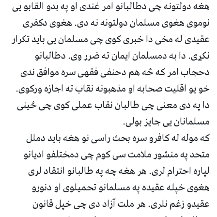
هغه دولتونه چی دطالبانو امر غندی او په بدو القابو یی
نوموی هغوی مسلمان دولتونه نه دی. هغوی دکفری
عقیدی له مخی دا خبری کوی چی مسلمان یی باید تکرار
نکړی. دا به دمسلمان ایمان ته ضرر وی. دطالبانو
دحجاب امر که څه هم دحنفی فقهی سره موافق ندی
خو یو اقلیت صحابه او مذهبونه نقاب ته اجازه ورکوی.
دا په دی معنی چی طالبان نقاب عملی کوی چی ځینی
مسلمانان یی جایز بولی.
که موله له کافرو سره بحث راسی نو هغه باید دملل
متحد په منشور ملامت سی کوم چی دمختلفو ادیانو
لپاره احترام لری. هر هغه چه په طالبانو انتقاد لری
هغوی خپله عقیده په مسلمانو تحمیلوی او دنورو
عقیدو زغم نلری. هر ملت آزاد دی چی خپل قانون