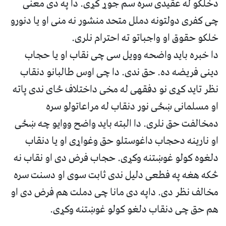
دخلکو له عقیدی سره سم جوړ کړی. دا په دی معنی
چی کفری دولتونه دملل متحد منشور نه منی او یا دنورو
خلکو حقوق او واجباتو ته احترام نلری.
دا خبره باید واضحه وویل سی چی نقاب او یا حجاب
دینی فریضه ده. حق ندی. دا چی اوس طالبانو دنقاب
نظر تاید کړی نو دفقهی له مخی داختلاف ځای ندی پاته
او مسلمانی ښځی نور دنقاب له مراعاتولو سره
دمخالفت حق نلری. دا البته باید واضح ووایو چه ښځی
او نارینه دحجاب داغوستلو حق وغواړی او یا دنقاب
دلغوه کولو غوښتنه وکړی. حجاب فرض دی او نقاب نه
څکه هغه په فطعی دلیل ندی ثابت سوی او دسنت سره
مخالف نظر دی. داپه دی مانا چی دملت هم فرض دی او
هم حق چی دنقاب دلغو کولو غوښتنه وکړی.