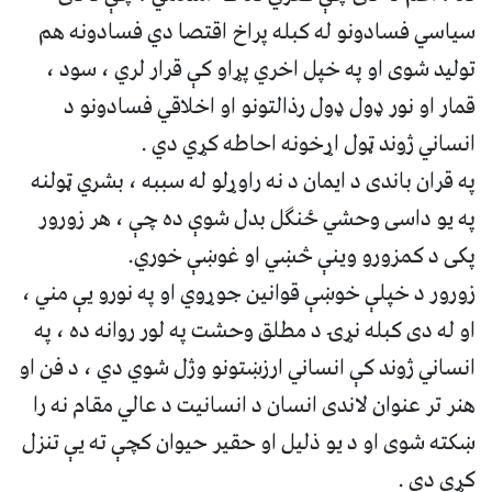
سیاسي فسادونو له کبله پراخ اقتصا دي فسادونه هم
تولید شوی او په خپل اخري پړاو کې قرار لري ، سود ،
قمار او نور ډول ډول رذالتونو او اخلاقي فسادونو د
انساني ژوند ټول اړخونه احاطه کړي دي .
په قران باندی د ایمان د نه راوړلو له سببه ، بشري ټولنه
په یو داسی وحشي ځنګل بدل شوې ده چې ، هر زورور
پکی د کمزورو وینې څښي او غوښې خوري.
زورور د خپلې خوښې قوانین جوړوي او په نورو یې مني ،
او له دی کبله نړۍ د مطلق وحشت په لور روانه ده ، په
انساني ژوند کې انساني ارزښتونو وژل شوي دي ، د فن او
هنر تر عنوان لاندی انسان د انسانیت د عالي مقام نه را
ښکته شوی او د یو ذلیل او حقیر حیوان کچې ته يې تنزل
کړی دی .