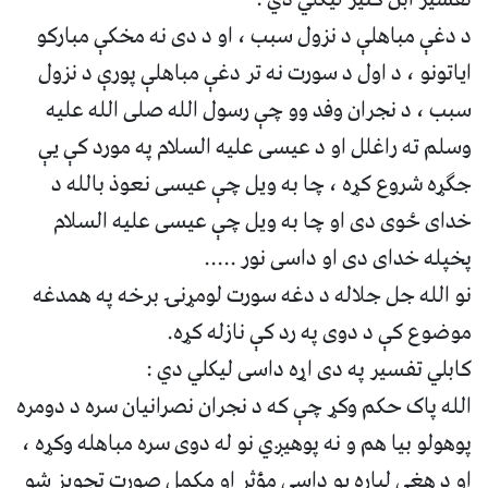
د دغې مباهلې د نزول سبب ، او د دی نه مخکې مبارکو
ایاتونو ، د اول د سورت نه تر دغې مباهلې پورې د نزول
سبب ، د نجران وفد وو چې رسول الله صلی الله علیه
وسلم ته راغلل او د عیسی علیه السلام په مورد کې یې
جګړه شروع کړه ، چا به ویل چې عیسی نعوذ بالله د
خدای ځوی دی او چا به ویل چې عیسی علیه السلام
پخپله خدای دی او داسی نور .....
نو الله جل جلاله د دغه سورت لومړنۍ برخه په همدغه
موضوع کې د دوی په رد کې نازله کړه.
کابلي تفسیر په دی اړه داسی لیکلي دي :
الله پاک حکم وکړ چې که د نجران نصرانیان سره د دومره
پوهولو بیا هم و نه پوهیږي نو له دوی سره مباهله وکړه ،
او د هغې لپاره یو داسی مؤثر او مکمل صورت تجویز شو