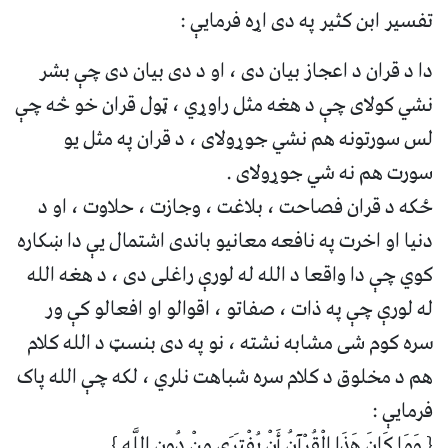
تفسیر ابن کثیر په دی اړه فرمایې :
دا د قران د اعجاز بیان دی ، او د دی بیان دی چې بشر
نشي کولای چې د هغه مثل راوړي ، ټول قران خو څه چې
لس سورتونه هم نشي جوړولای ، د قران په مثل یو
سورت هم نه شي جوړولای .
ځکه د قران فصاحت ، بلاغت ، وجازت ، حلاوت ، او د
دنیا او اخرت په نافعه معانیو باندی اشتمال یې دا ښکاره
کوي چې دا واقعا د الله له لورې راغلی دی ، د هغه الله
له لورې چې په ذات ، صفاتو ، اقوالو او افعالو کې ور
سره کوم شی مشابه نشته ، نو په دی بنسټ د الله کلام
هم د مخلوق د کلام سره شباهت نلري ، لکه چې الله پاک
فرمایې :
{ وَمَا كَانَ هَذَا الْقُرْآنُ أَنْ يُفْتَرَى مِنْ دُونِ اللَّهِ } .