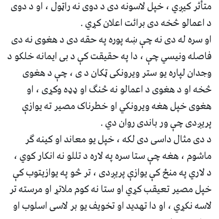
متأثر کیږي ، خپل لاسونه دی د دوی نه راټول ، او د دوی
د اعمالو څخه دی برائت اعلان کړي .
او سره له دی نه چې ښه پوره په حقه دی د هغوی نه دی
فاصله ونیسي چې ، دا په حقیقت کې د بی ایمانه خلکو د
وجدان لپاره یو ستر ويرونکى ټکان د ی ، چې د هغوی
څخه او د هغوی د اعمالو نه څنګ او ډډه وکړی ، او
هغوی خپل هغه ویرونکي او خطرناک مصیر ته یوازې
پریږدی چې ور باندی روان دي .
د دی مثال داسی دی لکه ، خپل یو معاند او کینه ګر
ماشوم ، هغه چې ستا سره په لاره د تللو نه انکار کوي ،
د لاري په منځ کې یوازې پریږدی ، تر څو په یوازیتوب کې
خپل مصیر تعیقب کړي او ستا نه کوم ملاتړ او مرسته تر
لاسه نکړي ، او دا تهدید او تخویف یو بر لاسی اسلوب او