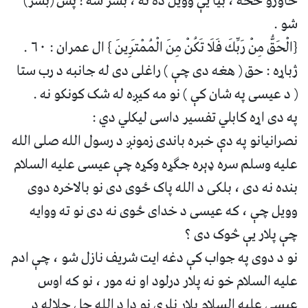
خاورو څخه ، بیا يې وویل ده ته ، بشر شه ! پس (بشر)
شو .
{الْحَقُّ مِنْ رَبِّكَ فَلَا تَكُنْ مِنَ الْمُمْتَرِينَ } ال عمران : ۶۰ .
ژباړه : حق ( هغه دی چې ) راغلی دی له جانبه د رب ستا
( د عیسی په شان کې ) نو مه کیږه له شک کونکو نه .
په دی اړه کابلي تفسیر داسی لیکلي دي :
نصرانیانو په دې خبره باندی زمونږ د رسول الله صلی الله
علیه وسلم سره ډېره جګړه وکړه چې عیسی علیه السلام
بنده نه دی ، بلکی د الله پاک ځوی دی نو بالاخره دوی
وویل چې ، که عیسی د خدای ځوی نه دی نو ته ووایه
چې پلار یې څوک دی ؟
نو د دوی په جواب کې دغه ایت شریف نازل شو ، چې ادم
علیه السلام خو نه پلار درلود او نه مور ، نو که اوس
عیسی علیه السلام پلار نلري نو دا د الله جل جلاله د