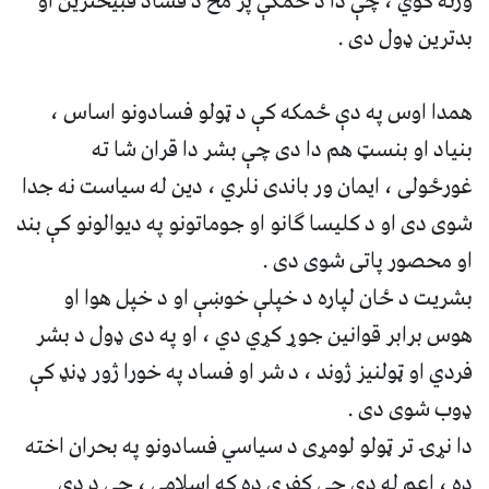
ورته کوي ، چې دا د ځمکې پر مخ د فساد قبیحترین او
بدترین ډول دی .
همدا اوس په دې ځمکه کې د ټولو فسادونو اساس ،
بنیاد او بنسټ هم دا دی چې بشر دا قران شا ته
غورځولی ، ایمان ور باندی نلري ، دین له سیاست نه جدا
شوی دی او د کلیسا ګانو او جوماتونو په دیوالونو کې بند
او محصور پاتی شوی دی .
بشریت د ځان لپاره د خپلې خوښې او د خپل هوا او
هوس برابر قوانین جوړ کړي دي ، او په دی ډول د بشر
فردي او ټولنیز ژوند ، د شر او فساد په خورا ژور ډنډ کې
ډوب شوی دی .
دا نړۍ تر ټولو لومړی د سیاسي فسادونو په بحران اخته
ده ، اعم له دی چې کفري ده که اسلامي ، چې د دی