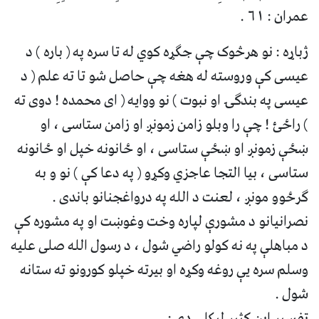
عمران : ۶۱ .
ژباړه : نو هرڅوک چې جګړه کوي له تا سره په ( باره ) د
عیسی کې وروسته له هغه چې حاصل شو تا ته علم ( د
عیسی په بندګۍ او نبوت ) نو ووایه ( ای محمده ! دوی ته
) راځئ ! چې را وبلو زامن زمونږ او زامن ستاسی ، او
ښځې زمونږ او ښځې ستاسی ، او ځانونه خپل او ځانونه
ستاسی ، بیا التجا عاجزي وکړو ( په دعا کې ) نو و به
ګرځوو مونږ ، لعنت د الله په درواغجنانو باندی .
نصرانیانو د مشورې لپاره وخت وغوښت او په مشوره کې
د مباهلې په نه کولو راضي شول ، د رسول الله صلی علیه
وسلم سره یې روغه وکړه او بیرته خپلو کورونو ته ستانه
شول .
تفسیر ابن کثیر لیکلي دي :