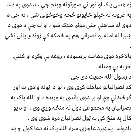
زه هسی پاک او نوراني صورتونه وینم چې ، د دوی په دعا
به غرونه له خپلو ځایونو څخه وخوځولی شي ، نه چې د
دوی له مباهلې ځنی مونږ هلاک شو ، او نه چې د دوی د
ښیرا له امله یو نصراني هم په ځمکه کې ژوندی پاتی نشي
.
بالاخره دوی مقابله پریښوده ، روغه یې وکړه او کلنۍ
جزیه یې ومنله .
د رسول الله حدیث دی چې :
که نصرانیانو مباهله کړې وې ، نو دا ټوله وادۍ به اور
ګرځیدلې وې او پر دوی باندی به وریده ، او الله پاک به
نصرانیان په مجموعي ډول له منځه وړي وی ، او د یو
کال په منځ کې به ټول نصرانیان مړه شوي وی .
یادونه : په ډیره عاجزۍ سره الله پاک ته دعا کول او په