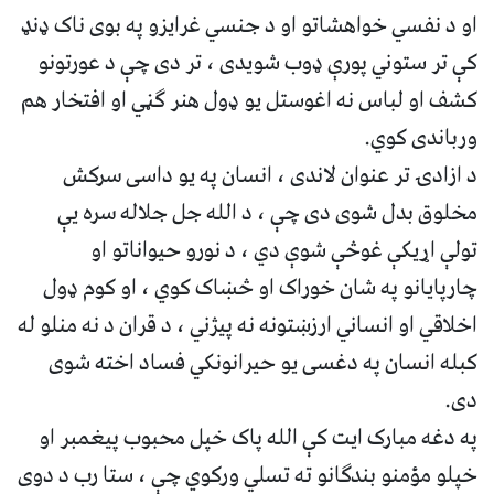
او د نفسي خواهشاتو او د جنسي غرایزو په بوی ناک ډنډ
کې تر ستوني پورې ډوب شویدی ، تر دی چې د عورتونو
کشف او لباس نه اغوستل یو ډول هنر ګڼي او افتخار هم
ورباندی کوي.
د ازادۍ تر عنوان لاندی ، انسان په یو داسی سرکش
مخلوق بدل شوی دی چې ، د الله جل جلاله سره یې
تولې اړیکې غوڅې شوې دي ، د نورو حیواناتو او
چارپایانو په شان خوراک او څښاک کوي ، او کوم ډول
اخلاقي او انساني ارزښتونه نه پیژني ، د قران د نه منلو له
کبله انسان په دغسی یو حیرانونکي فساد اخته شوی
دی.
په دغه مبارک ایت کې الله پاک خپل محبوب پیغمبر او
خپلو مؤمنو بندګانو ته تسلي ورکوي چې ، ستا رب د دوی