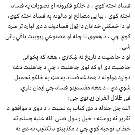
فساد اخته کوي ، د خلکو فکرونه او تصورات په فساد
اخته کوي ، بیا یې مصالح او مالونه په فساد اخته کوي،
او دا ځمکني خدایان دا ټول فسادونه د دی لپاره تر سره
کوي چې ، د هغوی نا چله او مصنوعي ربوبیت باقي پاتی
شي .
او د جاهلیت د تاریخ نه ښکاري ، هغه که پخواني
جاهلیت دی او که نوی جاهليت ، چې د جاهلیت دغه
دواړه ډولونه د همدغه فساد په مټ په خلکو تحمیل
شوي دي ، د هغه مفسدینو فساد چې ایمان نلري.
فی ظلال القران زیاتوي چې :
الله جل جلاله د دی کتاب په نسبت ، د دوی د مواقفو د
تقریر نه روسته ، خپل رسول صلی الله علیه وسلم ته
خطاب توجیه کوي چې د مکذبینو د تکذیب نه دی نه