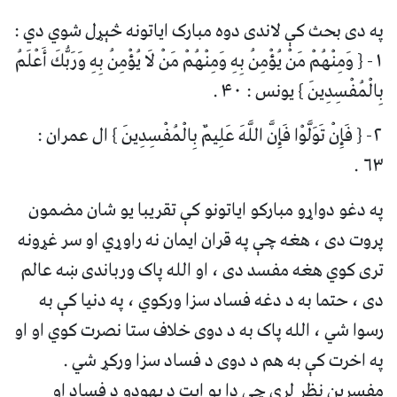
په دی بحث کې لاندی دوه مبارک ایاتونه څېړل شوي دي :
۱- { وَمِنْهُمْ مَنْ يُؤْمِنُ بِهِ وَمِنْهُمْ مَنْ لَا يُؤْمِنُ بِهِ وَرَبُّكَ أَعْلَمُ
بِالْمُفْسِدِينَ } يونس : ۴۰ .
۲- { فَإِنْ تَوَلَّوْا فَإِنَّ اللَّهَ عَلِيمٌ بِالْمُفْسِدِينَ } ال عمران :
۶۳ .
په دغو دواړو مبارکو ایاتونو کې تقریبا یو شان مضمون
پروت دی ، هغه چې په قران ایمان نه راوړي او سر غړونه
تری کوي هغه مفسد دی ، او الله پاک ورباندی ښه عالم
دی ، حتما به د دغه فساد سزا ورکوي ، په دنیا کې به
رسوا شي ، الله پاک به د دوی خلاف ستا نصرت کوي او او
په اخرت کې به هم د دوی د فساد سزا ورکړ شي .
مفسرین نظر لري چې دا یو ایت د یهودو د فساد او