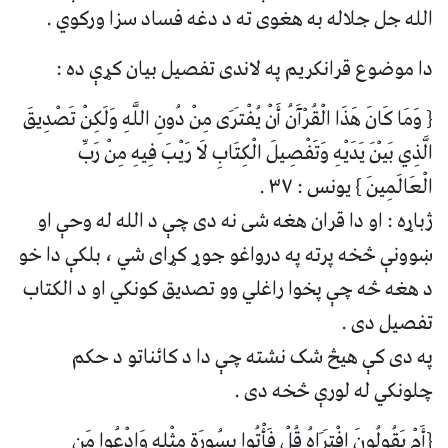
الله جل جلاله به هغوی ته د دغه فساد سزا ورکوي .
دا موضوع قرانکریم په لاندی تفصیل بیان کړې ده :
{ وَمَا كَانَ هَذَا الْقُرْآَنُ أَنْ يُفْتَرَى مِنْ دُونِ اللَّهِ وَلَكِنْ تَصْدِيقَ
الَّذِي بَيْنَ يَدَيْهِ وَتَفْصِيلَ الْكِتَابِ لَا رَيْبَ فِيهِ مِنْ رَبِّ
الْعَالَمِينَ } يونس : ۳۷ .
ژباړه : او دا قران هغه شی نه دی چې د الله له وحې او
ښوونې څخه پرته په درواغو جوړ کړای شي ، بلکې دا خو
د هغه څه چې پخوا راغلي وو تصدیق کونکي او د الکتاب
تفصیل دی .
په دی کې هیڅ شک نشته چې دا د کائناتو د حکم
چلونکي له لورې څخه دی .
{أَمْ يَقُولُونَ افْتَرَاهُ قُلْ فَأْتُوا بِسُورَةٍ مِثْلِهِ وَادْعُوا مَنِ