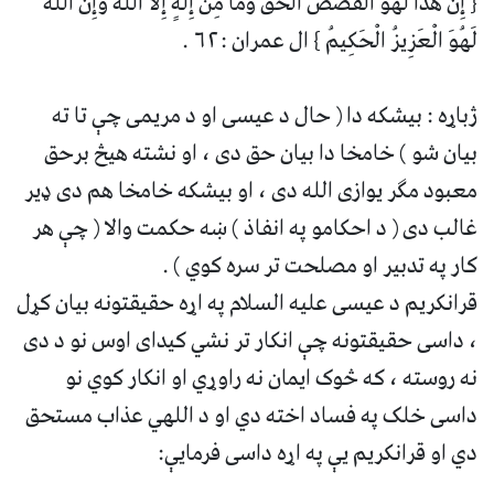
{ إِنَّ هَذَا لَهُوَ الْقَصَصُ الْحَقُّ وَمَا مِنْ إِلَهٍ إِلَّا اللَّهُ وَإِنَّ اللَّهَ
لَهُوَ الْعَزِيزُ الْحَكِيمُ } ال عمران :۶۲ .
ژباړه : بيشكه دا ( حال د عیسی او د مریمی چې تا ته
بیان شو ) خامخا دا بیان حق دی ، او نشته هیڅ برحق
معبود مګر یوازی الله دی ، او بیشکه خامخا هم دی ډیر
غالب دی ( د احکامو په انفاذ ) ښه حکمت والا ( چې هر
کار په تدبیر او مصلحت تر سره کوي ) .
قرانکریم د عیسی علیه السلام په اړه حقیقتونه بیان کړل
، داسی حقیقتونه چې انکار تر نشي کیدای اوس نو د دی
نه روسته ، که څوک ایمان نه راوړي او انکار کوي نو
داسی خلک په فساد اخته دي او د اللهي عذاب مستحق
دي او قرانکریم يې په اړه داسی فرمایې: