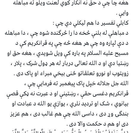
هغه چا چې د حق نه انکار کوي لعنت ویلو ته مباهله
وایې .
کابلي تفسیر دا هم لیکلي دي چې :
د مباهلې له بلنې څخه دا را څرګنده شوه چې ، دا مباهله
د دې لپاره وه چې هر هغه څه چې په قرانکریم کې د
مسیح علیه السلام په باره کې ویل شویدي ، هغه حق او
رښتیا دي او د الله تعالی دربار له هر ډول شرک ، پلار ،
زویتوب او نورو تعلقاتو ځنی بیخي مبراء او پاک دی .
الله جل جلاله خپل پاک پیغمبر ته فرمایې چې ،
قرانکریم دغسی حقې ، رښتینې او د عبرت نه ډکې قصې
بیانوي ، شک او تردید نلري ، یوازې یو الله د عبادت او
بندګۍ وړ دی ، داسی الله چې هم غالب دی ، هم عزیز
دی او هم د حکمت والا دی .