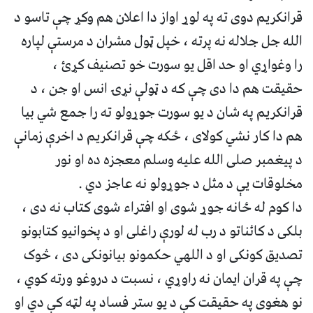
قرانکریم دوی ته په لوړ اواز دا اعلان هم وکړ چې تاسو د
الله جل جلاله نه پرته ، خپل ټول مشران د مرستې لپاره
را وغواړي او حد اقل یو سورت خو تصنیف کړئ ،
حقیقت هم دا دی چې که د ټولې نړۍ انس او جن ، د
قرانکریم په شان د یو سورت جوړولو ته را جمع شي بیا
هم دا کار نشي کولای ، ځکه چې قرانکریم د اخرې زمانې
د پیغمبر صلی الله علیه وسلم معجزه ده او نور
مخلوقات یې د مثل د جوړولو نه عاجز دي .
دا کوم له ځانه جوړ شوی او افتراء شوی کتاب نه دی ،
بلکی د کائناتو د رب له لورې راغلی او د پخوانیو کتابونو
تصدیق کونکی او د اللهي حکمونو بیانونکی دی ، څوک
چې په قران ایمان نه راوړي ، نسبت د دروغو ورته کوي ،
نو هغوی په حقیقت کې د یو ستر فساد په لټه کې دي او