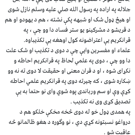
جلاله په اراده په رسول الله صلي علیه وسلم نازل شوی
او هیڅ ډول شک او شبهه پکې نشته ، هم د یهودو او هم
د قریشو د مشرکینو یو ستر فساد دا وو چې ، په
قرانکریم یې اعتراضونه کول اوهغه یې تکذیباوه.
علماء او مفسرین وايې چې د دوی د تکذیب او شک علت
دا وو چې ، دوی په علمي لحاظ په قرانکریم احاطه و
نکړای شوه ، او د قران معنی او حقیقت لا دوی ته نه وو
ښکاره شوی ، که چیرته دوی په قرانکریم علمي احاطه
کړې وې او سم ورباندی پوه شوي وای نو حتما به یې
تصدیق کړی وی نه تکذیب .
په همدی ډول خو له دوی څخه مخکې خلکو هم د
درواغو نسبتونه کړي دي ، نو وګوره د هغو ظالمانو څه
عاقبت شو .