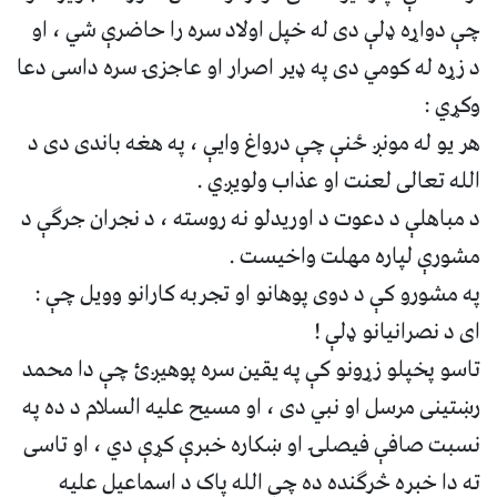
چې دواړه ډلې دی له خپل اولاد سره را حاضرې شي ، او
د زړه له کومي دی په ډیر اصرار او عاجزۍ سره داسی دعا
وکړي :
هر یو له مونږ ځنې چې درواغ وایې ، په هغه باندی دی د
الله تعالی لعنت او عذاب ولویږي .
د مباهلې د دعوت د اوریدلو نه روسته ، د نجران جرګې د
مشورې لپاره مهلت واخیست .
په مشورو کې د دوی پوهانو او تجربه کارانو وویل چې :
ای د نصرانیانو ډلې !
تاسو پخپلو زړونو کې په یقین سره پوهیږئ چې دا محمد
رښتینی مرسل او نبي دی ، او مسیح علیه السلام د ده په
نسبت صافې فیصلۍ او ښکاره خبرې کړې دي ، او تاسی
ته دا خبره څرګنده ده چې الله پاک د اسماعيل علیه