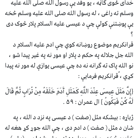
خدای ځوی ګاڼه ، یو وفد یې رسول الله صلی الله علیه
وسلم ته راغی ، له رسول الله صلی الله علیه وسلم څخه
يې پوښتنې کولې چې د عیسی علیه السلام پلار څوک دی
؟
قرانکریم موضوع روښانه کوي چې ادم علیه السلام د
الله جل جلاله په حکم د پلار او مور نه په غیر پیدا شو ،
نو الله پاک ته ګرانه نه ده چې عیسی یوازې له مور نه پیدا
کړي ، ًقرانکریم فرمايې :
{إِنَّ مَثَلَ عِيسَى عِنْدَ اللَّهِ كَمَثَلِ آَدَمَ خَلَقَهُ مِنْ تُرَابٍ ثُمَّ قَالَ
لَهُ كُنْ فَيَكُونُ } ال عمران : ۵۹ .
ژباړه : بیشکه مثل (صفت ) د عیسی په نزد د الله ، په
شان د مثل ( صفت ) د ادم دی ، چې الله جوړ کړ هغه له