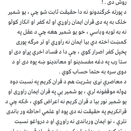
روش دی . !
د پورته څرګندونو نه دا حقیقت ثابت شو چې ، یو شمیر
خلک به په دی قران ایمان راوړي او له کفر او انکار کولو
نه به توبه وباسي ، خو یو شمیر هغه چې د عقل په
کمښت اخته دي بیا ایمان نه راوړي او تر مرګه پوری
پخپل کفر اصرار کوي ، چې دا د فساد اخري پړاو دی او
ستا رب په دغه مفسدینو او معاندینو ښه پوه دی او د
دوی سره به حتما حساب کوي .
د معاصرې نړۍ بشریت هم د قران کریم په نسبت دوه
ډوله موقفونه لري ، یو شمیر یې په قران ایمان راوړی او
یو شمیر نور بیا د قران کریم نه اعراض کوي ، ځکه چې د
قرانکریم په حقیقت نه دی پوه او علمي احاطه ور باندی
نلري ، نو ایمان ورباندی نه راوړي او د درواغو نسبت