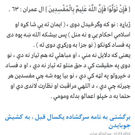
{ فَإِنْ تَوَلَّوْا فَإِنَّ اللَّهَ عَلِيمٌ بِالْمُفْسِدِينَ } ال عمران : ۶۳ .
ژباړه : نو که وګرځيدل دوی ، ( ایمان ته یې شا کړه او
اسلامي احکام یې و نه منل ) پس بیشکه الله ښه پوه دی
په فساد کونکو ( نو جزا به ورکړي دوی ته ) .
یعنی که دلایل نه مني ، او مباهلې ته هم تیار نه دي ، نو
دوی په حقیقت کې د حق منلو ته تیار نه دي ، او د فساد
د خپرولو په لټه کې دي ، نو بیا پوه شه چې مفسدین هر
چیرته چې دي ، د اللهي مراقبت او نظارت لاندی دي او
حتما به د خپلو اعمالو بدله ومومي .
برگشتی به نامه سرگشاده یکسال قبل ، به کشیش
جوبایدن
27.03.2022
- عبدالخالق صارم