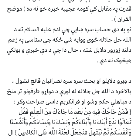
قدرت په مقابل کې کومه عجیبه خبره خو نه ده ( موضح
القران ) .
نو په دی حساب سره ښایې چې ادم علیه السلام ته د
الله جل جلاله ځوی ووایه شي ځکه چې ستاسی په زعم
دلته زورور دلایل شته ، حال دا چې د دې خبرې و یونکي
هیڅوک نه دي .
د ډیرو دلایلو او بحث سره سره نصرانیان قانع نشول ،
بالاخره د الله جل جلاله له لورې د دواړو طرفونو تر منځ
د مباهلې حکم وشو او قرانکریم داسی صراحت وکړ :
{ فَمَنْ حَاجَّكَ فِيهِ مِنْ بَعْدِ مَا جَاءَكَ مِنَ الْعِلْمِ فَقُلْ
تَعَالَوْا نَدْعُ أَبْنَاءَنَا وَأَبْنَاءَكُمْ وَنِسَاءَنَا وَنِسَاءَكُمْ وَأَنْفُسَنَا
وَأَنْفُسَكُمْ ثُمَّ نَبْتَهِلْ فَنَجْعَلْ لَعْنَةَ اللَّهِ عَلَى الْكَاذِبِينَ } ال