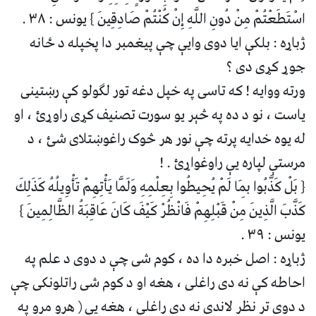
اسْتَطَعْتُمْ مِنْ دُونِ اللَّهِ إِنْ كُنْتُمْ صَادِقِينَ } يونس : ۳۸ .
ژباړه : بلکې ایا دوی وایې چې پیغمبر دا پخپله د ځانه
جوړ کړی دی ؟
ورته ووایه ! که تاسی په خپل دغه تور لګولو کې رښتینی
یاست ، نو د ده په څېر یو سورت تصنیف کړی راوړئ ، او
له یوه خدایه پرته چې نور هر څوک راغوښتلای شئ ، د
مرستې لپاره یې راوغواړئ . !
{ بَلْ كَذَّبُوا بِمَا لَمْ يُحِيطُوا بِعِلْمِهِ وَلَمَّا يَأْتِهِمْ تَأْوِيلُهُ كَذَلِكَ
كَذَّبَ الَّذِينَ مِنْ قَبْلِهِمْ فَانْظُرْ كَيْفَ كَانَ عَاقِبَةُ الظَّالِمِينَ }
يونس : ۳۹ .
ژباړه : اصل خبره دا ده ، کوم شی چې د دوی د علم په
احاطه کې نه دی راغلی ، هغه او د کوم شی راتلونکی چې
د دوی تر نظر لاندی نه دی راغلی ، هغه یې ( هرو مرو په