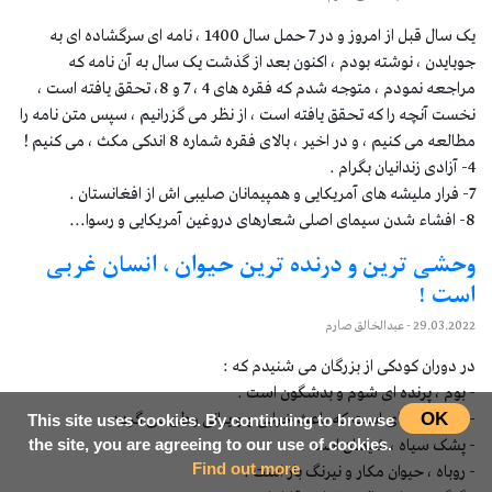
یک سال قبل از امروز و در 7 حمل سال 1400 ، نامه ای سرگشاده ای به
جوبایدن ، نوشته بودم ، اکنون بعد از گذشت یک سال به آن نامه که
مراجعه نمودم ، متوجه شدم که فقره های 4 ، 7 و 8، تحقق یافته است ،
نخست آنچه را که تحقق یافته است ، از نظر می گزرانیم ، سپس متن نامه را
مطالعه می کنیم ، و در اخیر ، بالای فقره شماره 8 اندکی مکث ، می کنیم !
4- آزادی زندانیان بگرام .
7- فرار ملیشه های آمریکایی و همپیمانان صلیبی اش از افغانستان .
8- افشاء شدن سیمای اصلی شعارهای دروغین آمریکایی و رسوا...
وحشی ترین و درنده ترین حیوان ، انسان غربی
است !
29.03.2022
- عبدالخالق صارم
در دوران کودکی از بزرگان می شنیدم که :
- بوم ، پرنده ای شوم و بدشگون است .
- زاغ ، پرنده ای است که باعث خرابی و و یرانی وطن می گردد .
OK
This site uses cookies. By continuing to browse
- پشک سیاه ، شیطان است .
the site, you are agreeing to our use of cookies.
- روباه ، حیوان مکار و نیرنگ باز است .
Find out more