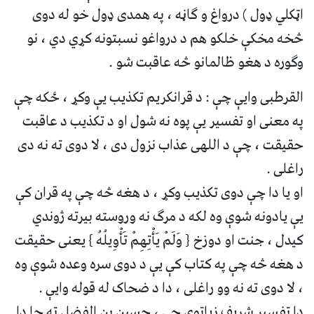
اټکلي ډول ) درواغ و ګاڼه ، په همدی ډول خو له دوی
څخه مخکې خلکو هم د درواغو نسبتونه کړي دي ، نو
وګوره د هغو ظالمانو څه عاقبت شو .
القرطبی وایې چې : د قرانکریم تکذیب یې وکړ ، ځکه چې
په معنی او تفسیر یې پوه نه شول او د تکذیب د عاقبت
حقیقت ، چې د اللهی عذاب نزول دی ، لا دوی ته نه دی
راغلی .
او یا دا چې دوی تکذیب وکړ ، د هغه څه چې په قران کې
یې یادونه شوې وه لکه د مرګ نه وروسته بیرته ژوندي
کیدل ، جنت او دوزخ { وَلَمْ يَأْتِهِمْ تَأْوِيلُهُ } یعنی حقیقت
د هغه څه چې په کتاب کې یې د دوی سره وعده شوې وه
، لا دوی ته نه وو راغلی ، دا د ضحاک له قوله وایې .
دا تفسیر شریف زیاتوي چې ، حسين بن الفضل ته چا دا