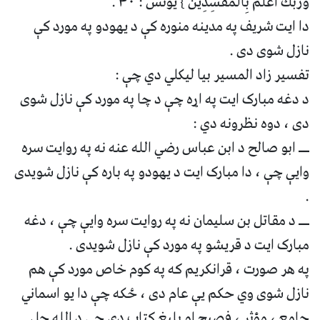
وَرَبُّكَ أَعْلَمُ بِالْمُفْسِدِينَ } يونس : ۴۰ .
دا ایت شریف په مدینه منوره کې د یهودو په مورد کې
نازل شوی دی .
تفسیر زاد المسیر بیا لیکلي دي چې :
د دغه مبارک ایت په اړه چې د چا په مورد کې نازل شوی
دی ، دوه نظرونه دي :
ـــ ابو صالح د ابن عباس رضي الله عنه نه په روایت سره
وایې چې ، دا مبارک ایت د یهودو په باره کې نازل شویدی
.
ـــ د مقاتل بن سلیمان نه په روایت سره وايې چې ، دغه
مبارک ایت د قریشو په مورد کې نازل شویدی .
په هر صورت ، قرانکریم که په کوم خاص مورد کې هم
نازل شوی وي حکم یې عام دی ، ځکه چې دا یو اسماني
جامع ، مؤثر ، فصیح او بلیغ کتاب دی چې د الله جل