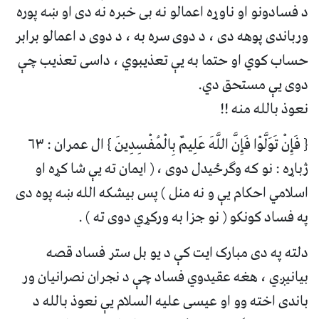
د فسادونو او ناوړه اعمالو نه بی خبره نه دی او ښه پوره
ورباندی پوهه دی ، د دوی سره به ، د دوی د اعمالو برابر
حساب کوي او حتما به یې تعذیبوي ، داسی تعذیب چې
دوی یې مستحق دي.
نعوذ بالله منه !!
{ فَإِنْ تَوَلَّوْا فَإِنَّ اللَّهَ عَلِيمٌ بِالْمُفْسِدِينَ } ال عمران : ۶۳
ژباړه : نو که وګرځيدل دوی ، ( ایمان ته یې شا کړه او
اسلامي احکام یې و نه منل ) پس بیشکه الله ښه پوه دی
په فساد کونکو ( نو جزا به ورکړي دوی ته ) .
دلته په دى مبارک ايت کې د یو بل ستر فساد قصه
بیانیږي ، هغه عقیدوي فساد چې د نجران نصرانیان ور
باندی اخته وو او عیسی علیه السلام يې نعوذ بالله د