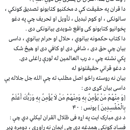
دا قران په حقیقت کې د مخکنیو کتابونو تصدیق کونکي ،
ساتونکی ، او کوم تبدیل ، تأویل او تحریف چې په دغو
پخوانیو کتابونو کی واقع شویدی بیانونکی دی .
دا کتاب حکمونه بیانوي ، حلال او حرام بیانوي ، داسی
بیان چې حق دی ، شافي دی او کافي دی او هيڅ شک
پکې نشته چې ، د رب العالمین له لورې راغلی دی.
د دغو قراني حقيقتونو له
بيان نه روسته راځو اصل مطلب ته چې الله جل جلاله يې
داسى بيان کړى دى :
{وَ مِنْهُمْ مَنْ يُؤْمِنُ بِهِ وَمِنْهُمْ مَنْ لَا يُؤْمِنُ بِهِ وَرَبُّكَ أَعْلَمُ
بِالْمُفْسِدِينَ } يونس : ۴۰
د دی مبارک ایت په اړه فی ظلال القران لیکلي دي چې :
فساد کونکي همدغه دي چې ایمان نه راوړي ، دومره ډیر