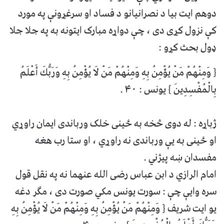
دوهم ایت بیا د نصرانیانو د فساد او سرغړونې په مورد
کې نزول کړی دی ، چې دواړه مبارک ایتونه به په جلا جلا
ډول بحث کړو :
{ وَمِنْهُمْ مَنْ يُؤْمِنُ بِهِ وَمِنْهُمْ مَنْ لَا يُؤْمِنُ بِهِ وَرَبُّكَ أَعْلَمُ
بِالْمُفْسِدِينَ } يونس : ۴۰ .
ژباړه : له دوی څخه به ځینی خلک ورباندی ایمان راوړي
او ځینی به یې ورباندی نه راوړي ، او ستا رب هغه
مفسدان ښه پیژني .
امام الرازي د ابن عباس رضی الله عنهما نه په نقل قول
سره وايې چې : سورت یونس مکي صورت دی ، مګر دغه
یو ایت شریف { وَمِنْهُمْ مَنْ يُؤْمِنُ بِهِ وَمِنْهُمْ مَنْ لَا يُؤْمِنُ بِهِ