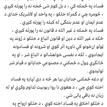
فساد په ځمکه کې ، د بل کوم شی څخه نه را پورته کيږي
، څومره چې د ګمراه خلکو ، په واحد او لاشریک خدای د
عدم ایمان او عدم بندګۍ له کبله را پورته کیږي .
فساد په ځمکه د غیر الله د قانون نه را پورته کیږي ،
ځکه د غیر الله د دین او قانون اتباع د خلکو د ژوند په
ټولو اړخونو کې ناوړه اثر کوي او شرونه او فسادونه
ایجادوي ، لکه د نفسی خواهشاتو د اتباع شر ، او په
ځانګړي ډول د ځمکني د مصنوعې خدایانو د قیام شر
تولیدوي .
او دغه ځمکنی خدایان بیا هر څه د دی لپاره په فساد
اخته کوي چې ، د هغوی نا روا ربوبیت تداوم وکړي او له
زیان نه باقي پاتی شي .
د خلکو اخلاق په فساد اخته کوي ، د خلکو ارواح په