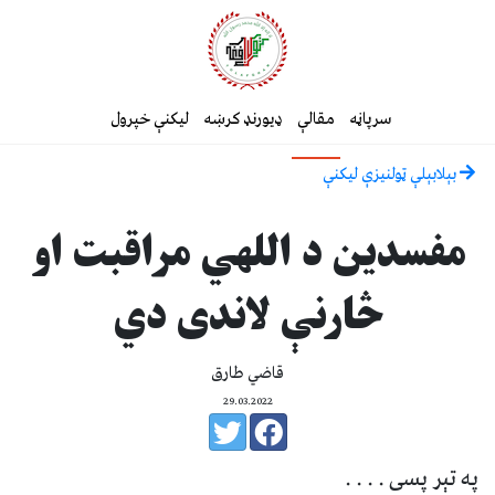
سرپاڼه
مقالې
ډیورنډ کرښه
لیکنې خپرول
بېلابېلې ټولنيزې ليکنې
مفسدين د اللهي مراقبت او
څارنې لاندى دي
قاضي طارق
29.03.2022
په تېر پسى . . . .