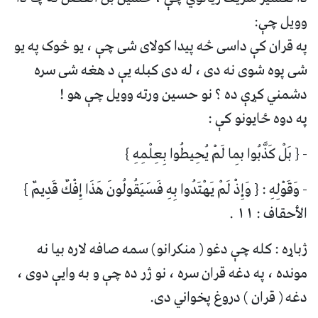
وويل چې:
په قران کې داسی څه پیدا کولای شی چې ، یو څوک په یو
شی پوه شوی نه دی ، له دی کبله یې د هغه شی سره
دشمني کړې ده ؟ نو حسین ورته وویل چې هو !
په دوه ځایونو کې :
- { بَلْ كَذَّبُوا بِما لَمْ يُحِيطُوا بِعِلْمِهِ }
- وَقَوْلِهِ : { وَإِذْ لَمْ يَهْتَدُوا بِهِ فَسَيَقُولُونَ هَذَا إِفْكٌ قَدِيمٌ }
الأحقاف : ۱۱ .
ژباړه : کله چې دغو ( منکرانو) سمه صافه لاره بیا نه
مونده ، په دغه قران سره ، نو ژر ده چې و به وایې دوی ،
دغه ( قران ) دروغ پخواني دی.