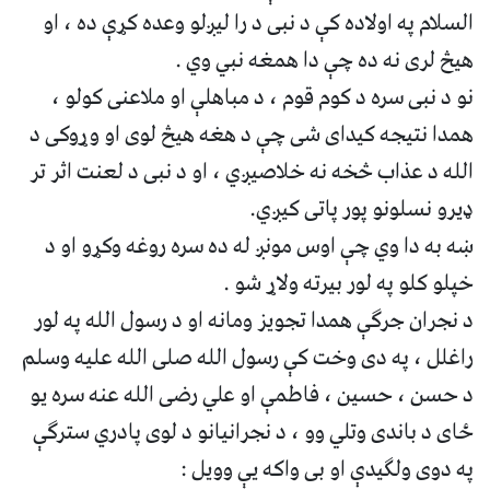
السلام په اولاده کې د نبی د را لیږلو وعده کړې ده ، او
هیڅ لری نه ده چې دا همغه نبي وي .
نو د نبی سره د کوم قوم ، د مباهلې او ملاعنی کولو ،
همدا نتیجه کیدای شی چې د هغه هیڅ لوی او وړوکی د
الله د عذاب څخه نه خلاصیږي ، او د نبی د لعنت اثر تر
ډیرو نسلونو پور پاتی کیږي.
ښه به دا وي چې اوس مونږ له ده سره روغه وکړو او د
خپلو کلو په لور بیرته ولاړ شو .
د نجران جرګې همدا تجویز ومانه او د رسول الله په لور
راغلل ، په دی وخت کې رسول الله صلی الله علیه وسلم
د حسن ، حسین ، فاطمې او علي رضی الله عنه سره یو
ځای د باندی وتلي وو ، د نجرانیانو د لوی پادري سترګې
په دوی ولګیدې او بی واکه یې وویل :