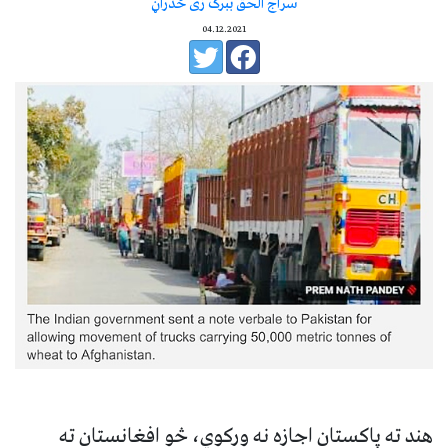
سراج الحق ببرک زی ځدراڼ
04.12.2021
هند ته پاکستان اجازه نه ورکوي، څو افغانستان ته