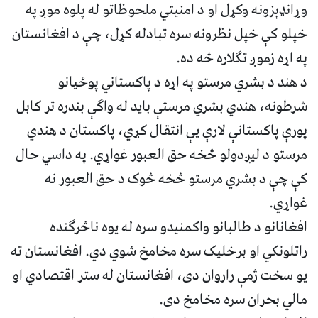
وړانډېزونه وکړل او د امنیتي ملحوظاتو له پلوه موږ په
خپلو کې خپل نظرونه سره تبادله کړل، چې د افغانستان
په اړه زموږ تګلاره څه ده.
د هند د بشري مرستو په اړه د پاکستاني پوځیانو
شرطونه، هندي بشري مرستې باید له واګې بندره تر کابل
پورې پاکستانې لارې یې انتقال کړي، پاکستان د هندي
مرستو د لیږدولو څخه حق العبور غواړي. په داسي حال
کې چې د بشري مرستو څخه څوک د حق العبور نه
غواړي.
افغانانو د طالبانو واکمنيدو سره له یوه ناڅرګنده
راتلونکي او برخلیک سره مخامخ شوي دي. افغانستان ته
یو سخت ژمې راروان دی، افغانستان له ستر اقتصادي او
مالي بحران سره مخامخ دی.