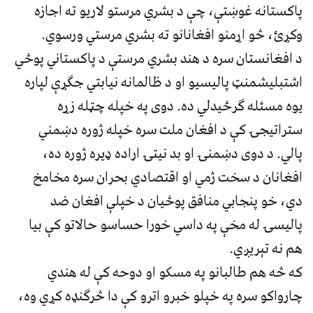
پاکستانه غوښتې، چې د بشري مرستو لاریو ته اجازه
وکړئ، څو اړمنو افغانانو ته بشري مرستي ورسوي.
د افغانستان سره د هند بشري مرستې د پاکستاني پوځي
اشتبلیشمنټ پالیسیو او د ظالمانه نیابتي جګړې لپاره
یوه مسئله ګرځیدلي ده. دوی په خپله چټله زړه
ستراتیجۍ کې د افغان ملت سره خپله ژوره دښمني
پالي. د دوی دښمنۍ او بد نیتۍ اراده ډیره ژوره ده،
افغانان د سخت ژمي او اقتصادي بحران سره مخامخ
دي، خو پنجابي منافق پوځیان د خپلې افغان ضد
پالیسۍ له مخې په داسي خورا حساسو حالاتو کې بیا
هم نه تېریږي.
که څه هم طالبانو په مسکو او دوحه کې له هندي
چارواکو سره په خپلو خبرو اترو کې دا څرګنډه کړي وه،