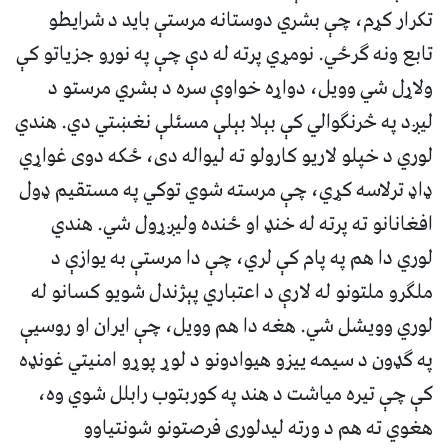
تکرار کړم، چې بشري دوستانه مرستې باید د شرایطو
تابع ونه ګرځي. نومړي پرته له دې چې په نورو جزیاتو کې
ولاړل شي وویل، دواړه خواوې سره د بشري مرستو د
لیږد په څرنګوالي کې بېلا بېلې مسئلې نغښتي دي. هندي
لوري د خپلو لاریو کارولو ته لیواله دی، ځکه دوی غواړي
ډاډ ترلاسه کړي، چې مرسته شوي توکي په مستقیم ډول
افغانانو ته پرته له خنډ او ځنده ولیږړول شي. هندي
لوري دا هم په پام کې لري، چې دا مرستې به یوازې د
ملګرو ملتونو له لارې د اعتباري پېژندل شویو کسانو له
لوري وویشل شي. هغه دا هم وویل، چې ایران او روسیې
په ګډون د سیمه ییزو هیوادونو د لوړ پوړو امنیتي غونډه
کې چې تیره میاشت د هند په کوربتوب رابلل شوي وه،
هغوي ته هم د ورته لیدلوری فرصتونو شونتیاوو