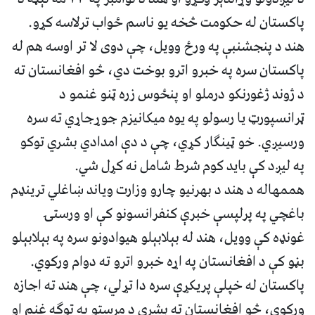
پاکستان له حکومت څخه یو ناسم ځواب ترلاسه کړو.
هند د پنجشنبې په ورځ وویل، چې دوی لا تر اوسه هم له
پاکستان سره په خبرو اترو بوخت دي، څو افغانستان ته
د ژوند ژغورنکو درملو او پنځوس زره ټنو غنمو د
ټرانسپورټ یا رسولو په یوه میکانیزم جوړجاړي ته سره
ورسیږي. خو ټینګار کړي، چې د دې امدادي بشري توکو
په لیږد کې باید کوم شرط شامل نه کړل شي.
هممهاله د هند د بهرنیو چارو وزارت ویاند ښاغلي ترینډم
باغچي په پرلپسې خبرې کنفرانسونو کې او ورستۍ
غونډه کې وویل، هند له بېلابېلو هیوادونو سره په بېلابېلو
بڼو کې د افغانستان په اړه خبرو اترو ته دوام ورکوي.
پاکستان له خپلې پریکړې سره دا تړلي، چې هند ته اجازه
ورکوي، څو افغانستان ته بشري د مرستو په توګه غنم او