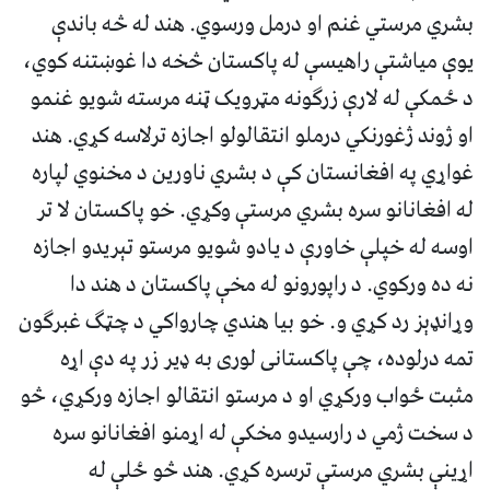
بشري مرستي غنم او درمل ورسوي. هند له څه باندې
یوې میاشتې راهیسې له پاکستان څخه دا غوښتنه کوي،
د ځمکې له لارې زرګونه مټرویک ټنه مرسته شویو غنمو
او ژوند ژغورنکي درملو انتقالولو اجازه ترلاسه کړي. هند
غواړي په افغانستان کې د بشري ناورین د مخنوي لپاره
له افغانانو سره بشري مرستې وکړي. خو پاکستان لا تر
اوسه له خپلې خاورې د یادو شویو مرستو تېریدو اجازه
نه ده ورکوي. د راپورونو له مخې پاکستان د هند دا
وړانډېز رد کړي و. خو بیا هندي چارواکي د چټګ غبرګون
تمه درلوده، چې پاکستانی لوری به ډیر زر په دې اړه
مثبت ځواب ورکړي او د مرستو انتقالو اجازه ورکړي، څو
د سخت ژمي د رارسیدو مخکې له اړمنو افغانانو سره
اړینې بشري مرستې ترسره کړي. هند څو ځلې له