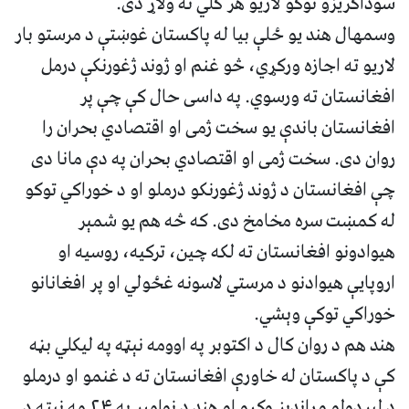
سوداګریزو توکو لاریو هر کلي ته ولاړ دی.
وسمهال هند یو ځلې بیا له پاکستان غوښتې د مرستو بار
لاریو ته اجازه ورکړي، څو غنم او ژوند ژغورنکې درمل
افغانستان ته ورسوي. په داسی حال کې چې پر
افغانستان باندې یو سخت ژمی او اقتصادي بحران را
روان دی. سخت ژمی او اقتصادي بحران په دې مانا دی
چې افغانستان د ژوند ژغورنکو درملو او د خوراکي توکو
له کمښت سره مخامخ دی. که څه هم یو شمېر
هیوادونو افغانستان ته لکه چین، ترکیه، روسیه او
اروپایې هیوادنو د مرستي لاسونه غځولي او پر افغانانو
خوراکي توکې وېشي.
هند هم د روان کال د اکتوبر په اوومه نېټه په لیکلي بڼه
کې د پاکستان له خاورې افغانستان ته د غنمو او درملو
د لیږدولو وړاندېز وکړو او هند د نوامبر په ۲۴ مه نېټه د