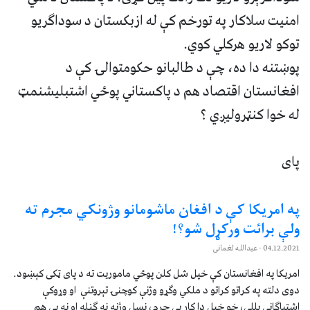
امنیت سلاکار په تورخم کې له ازبکستان د سوداګریو
توکو لاریو هرکلي کوي.
پوښتنه دا ده، چې د طالبانو حکومتوالۍ کې د
افغانستان اقتصاد هم د پاکستاني پوځي اشتبلیشنمټ
له خوا کنټرولیږي ؟
پای
په امریکا کې د افغان ماشومانو وژونکي مجرم ته
ولې برائت ورکړل شو؟!
04.12.2021
- عبدالله لغمانی
امریکا په افغانستان کې خپل شل کلن پوځي ماموريت ته د پای ټکی کېښود.
دوی دلته په کراتو کراتو د ملکي وګړو وژنې کوچنۍ تېروتنې او وړوکې
اشتباګانې بللې، خو خپل دا کار یې جرم، نسل وژنه نه ګڼله او نه یې هم