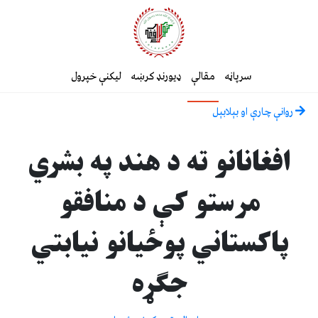
سرپاڼه
مقالې
ډیورنډ کرښه
لیکنې خپرول
روانې چارې او بېلابېل
افغانانو ته د هند په بشري
مرستو کې د منافقو
پاکستاني پوځیانو نیابتي
جګړه