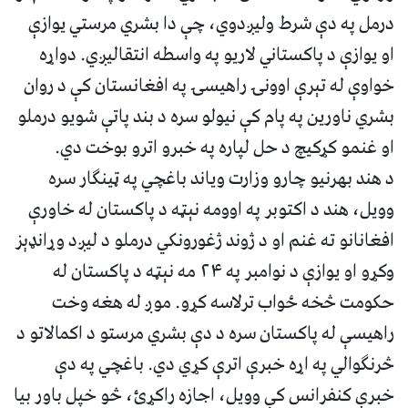
درمل په دې شرط ولیږدوي، چې دا بشري مرستي یوازې
او یوازې د پاکستاني لاریو په واسطه انتقالیږي. دواړه
خواوې له تېرې اوونۍ راهیسۍ په افغانستان کې د روان
بشري ناورین په پام کې نیولو سره د بند پاتې شویو درملو
او غنمو کړکیچ د حل لپاره په خبرو اترو بوخت دي.
د هند بهرنیو چارو وزارت ویاند باغچي په ټینګار سره
وویل، هند د اکتوبر په اوومه نېټه د پاکستان له خاورې
افغانانو ته غنم او د ژوند ژغورونکي درملو د لیږد وړانډېز
وکړو او یوازې د نوامبر په ۲۴ مه نېټه د پاکستان له
حکومت څخه ځواب ترلاسه کړو. موږ له هغه وخت
راهیسې له پاکستان سره د دې بشري مرستو د اکمالاتو د
څرنګوالي په اړه خبرې اترې کړي دي. باغچي په دې
خبرې کنفرانس کې وویل، اجازه راکړئ، څو خپل باور بیا