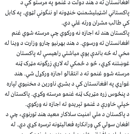
افغانستان ته د هند دولت د غنمو په مرستو کې د
پاکستاني اشټبلیشمنټ خنډونه او ننګونې لټوي. په کابل
کې طالب مشران ورته غلي دي.
پاکستان هند ته اجازه نه ورکوي چې مرسته شوي غنم
افغانستان ته ورسوي. د هند بهرنیو چارو وزارت د وینا له
مخې له څه باندې یوې میاشتي راهیسې له پاکستان
غوښتنه کړي، څو د ځمکې له لارې زرګونه مټرک ټنه
مرسته شوو غنمو ته د انتقالو اجازه ورکړل شي. هند
غواړي په افغانستان کې د بشري ناورین د مخنیوي لپاره
د پنځوس زره مټریک ټنه غنمو مرسته وکړي. پاکستان له
خپلې خاورې د غنمو تېریدو ته اجازه نه ورکوي.
د پاکستان د ملي امنیت سلاکار معید هند تورنوي، چې د
افغان سولې کې ورانکاره فعالیتونه ترسره کړي دي. له