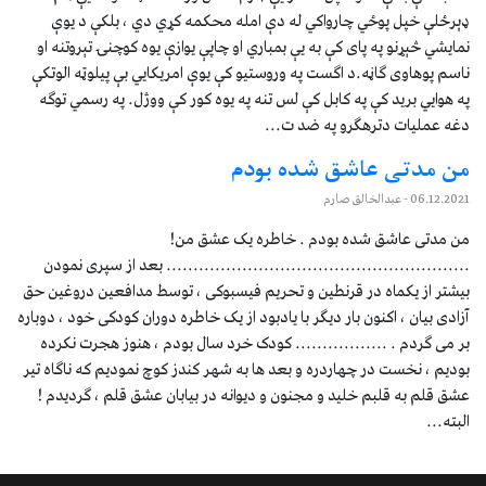
ډېرځلې خپل پوځي چارواکي له دې امله محکمه کړي دي ، بلکې د يوې
نمايشي څېړنو په پای کې به یې بمباري او چاپې یوازې یوه کوچنۍ تېروتنه او
ناسم پوهاوی ګاڼه.د اګست په وروستیو کې یوې امریکايي بې پیلوټه الوتکې
په هوايي بريد کې په کابل کې لس تنه په يوه کور کې ووژل. په رسمي توګه
دغه عمليات دترهګرو په ضد ت...
من مدتی عاشق شده بودم
06.12.2021
- عبدالخالق صارم
من مدتی عاشق شده بودم . خاطره یک عشق من!
........................................................ بعد از سپری نمودن
بیشتر از یکماه در قرنطین و تحریم فیسبوکی ، توسط مدافعین دروغین حق
آزادی بیان ، اکنون بار دیگر با یادبود از یک خاطره دوران کودکی خود ، دوباره
بر می گردم . ................. کودک خرد سال بودم ، هنوز هجرت نکرده
بودیم ، نخست در چهاردره و بعد ها به شهر کندز کوچ نمودیم که ناگاه تیر
عشق قلم به قلبم خلید و مجنون و دیوانه در بیابان عشق قلم ، گردیدم !
البته...