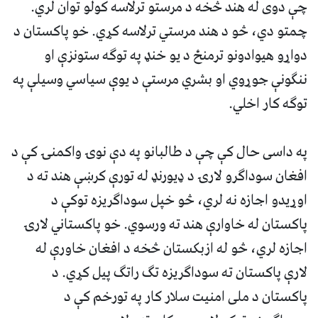
چې دوی له هند څخه د مرستو ترلاسه کولو توان لري.
چمتو دي، څو د هند مرستي ترلاسه کړي. خو پاکستان د
دواړو هیوادونو ترمنځ د یو خنډ په توګه ستونزې او
ننګونې جوړوي او بشري مرستې د یوې سیاسي وسیلې په
توګه کار اخلي.
په داسی حال کې چې د طالبانو په دې نوۍ واکمنۍ کې د
افغان سوداګرو لارۍ د ډیورنډ له تورې کرښې هند ته د
اوړیدو اجازه نه لري، څو خپل سوداګریزه توکې د
پاکستان له خاوارې هند ته ورسوي. خو پاکستاني لارۍ
اجازه لري، څو له ازبکستان څخه د افغان خاورې له
لارې پاکستان ته سوداګریزه تګ راتګ پیل کړي. د
پاکستان د ملی امنیت سلار کار په تورخم کې د