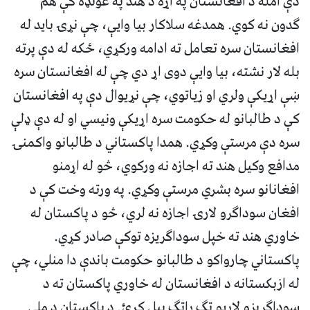
دې امله د افغانستان په اړه د هند په غونډه کې هم
ګدون نه کوي. همدغه سلاکار بیا وایې، چې نړۍ باید له
افغانستان سره تعامل ته ادامه ورکړي، ځکه له دې پرته
بله لار نشته، بیا وایې دوی اړ دي چې له افغانستان سره
ښې اړیکې ولري او زیاتوي، چې نړیوال دې په افغانستان
کې د طالبانو له حکومت سره اړیکې ونیسي او له دې ډلې
سره دې مرستې وکړي. همدا پاکستاني د طالبانو واکمنۍ
مدافع وکیل هند ته اجازه نه ورکوي، څو له اړمنو
افغانانو سره بشري مرستې وکړي. په ورته وخت کې د
افغان سوداګرو لارۍ اجازه نه لري، څو د پاکستان له
خاوري هند ته خپل سوداګریزه توکې صادر کړي.
پاکستاني چارواکو د طالبانو حکومت باندې دا منلي، چې
له ازبکستانه د افغانستان له خاوري پاکستان ته د
سوداګرېزو لاریو تګ راتګ پیل کړئ. د پاکستان د ملي