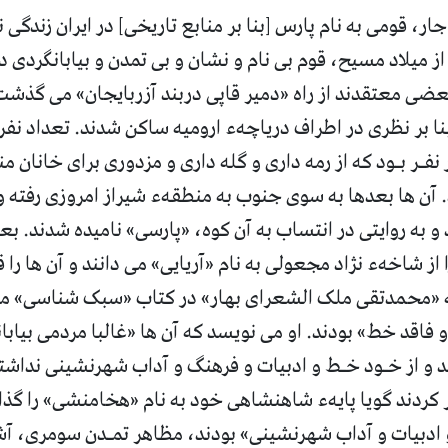
ار، قومی به نام پارس [بنا بر منابع تاریخی] در ایران زندگی
 میلاد مسیح، قوم بی نام و نشان و بی تمدن و بیابانگردی در 
عضی معتقدند از راه «دمیر قاپی دربند آزربایجان» می گذشت
نا بر نظری در اطراف دریاچهء ارومیه ساکن شدند. تعداد نفرا
فـر بـود که از رمه داری و گله داری و مزدوری برای خانان م
. آن ها بعدها به سوی جنوب به منطقهء شیراز امروزی رفته و
و به روایتی در انتساب به آن کوه، «پارسی» نامیده شدند. ب
 از شاخهء نژاد مجعولی به نام «آریایی» می دانند و آن ها را
که «محمدتقی ملک الشعرای بهار» در کتاب «سبک شناسی» م
 فاقد خط» بودند. او می نویسد که آن ها «غالبا مردمی بیابا
 کردند گویا پایهء شاهنشاهی خود به نام «هخامنشی» را گذار
و ادبیات و آداب شهرنشینی» بودند، مظاهر تمـدن سومری، آ