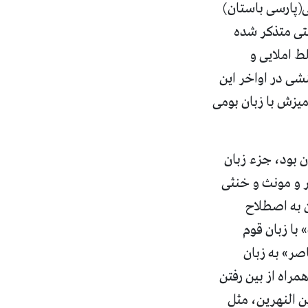
(پارسی باستان)
تی متذکر شده
هء کوچک چهار پاراگرافی اردشیر سوم هخامنشی، حدود ۱۵ غلط املایی و
 قوم هخامنشی در اواخر این
یزش با زبان بومی
 بود، جزء زبان
 و مونث و خنثی
ن به اصطلاح
با زبان قوم
صر» به زبان
راه از بین رفتن
ن النهرين، مثل