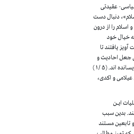
سیاسی- عقیدتی
سلام»، دنبال دست
 اسلام را از درون
به خیال خود
آویز یافتند تا
لی جعل احادیث و
تاریخ بود. البته نظری نیز وجود دارد که ایشان کتبه های خود را به زبان تورکی نویسانده اند. (۵ /۱)
 عیلامی و اکدی،
ات ایـن
ند. بدین سبب
 تابعین مستند
 که تمیز مطالب