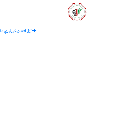
ټول افغان څیړنیزې مق