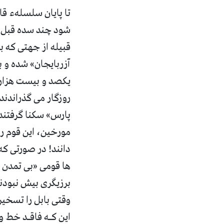
تا پایان سلسلهء قاج
شود چند سده قبل از
قبیله از جهتی که ب
آزربایجان» شده و ب
یکصد و بیست هزار ن
روزگار می گذراندند
پارس» سکنا گرفتند 
مورخین، این قوم را
دانند! در صورتی 
ها قومی «بی تمدن و
وقتی بابل را تسخیر
این كـه فاقـد خط 