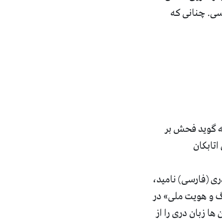
رسی. چنانی که
ه گوید فحش بر
اتابکان
ی (فارسی) نامید،
گ و هویت ملی» در
ا زبان دری را از