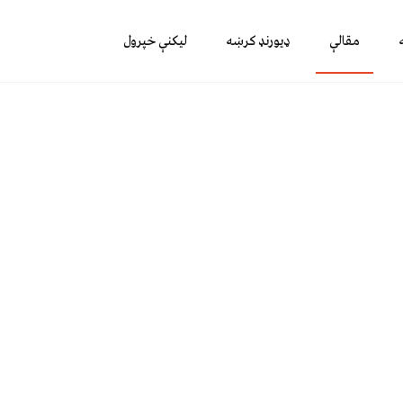
مقالې
ډیورنډ کرښه
لیکنې خپرول