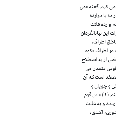
 نمی کرد. گفته «می
ده یا دوازده
، وارده فلات
ت این بیابانگردان
ناطق اطراف،
 در اطراف «کوه
عضی از به اصطلاح
 قومی متمدن می
عتقد است که آن
نی و چوپان و
برزیگری بیش نبودند و از خـود خـط و ادبیات و فرهنگ و آداب شهرنشینی نداشتند. (۱) «این قوم
دنـد و به علـت
شوری، اکـدی،