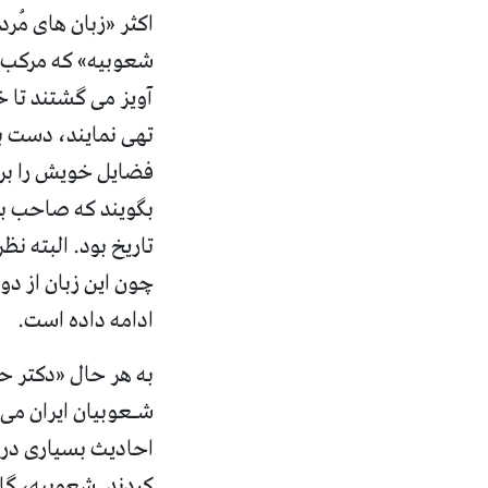
اكثر «زبان های مُر
شعوبیه» که مرکب ا
آویز می گشتند تا خو
تهی نمایند، دست به
فضایل خویش را بر م
بگویند که صاحب بز
چون این زبان از دو
ادامه داده است.
به هر حال «دکتر ح
شـعوبیان ایران می
احادیث بسیاری در 
کردند. شعوبیه، گا