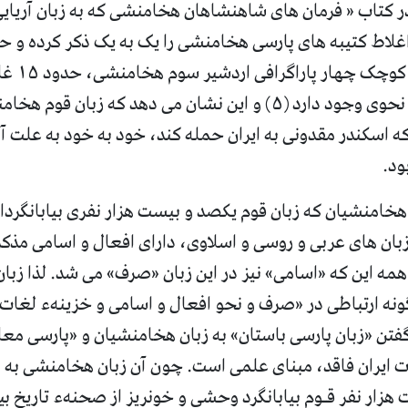
 کتاب « فرمان های شاهنشاهان هخامنشی که به زبان آریایی
لاط کتیبه های پارسی هخامنشی را یک به یک ذکر کرده و ح
است که در کتیب
دستوری و صرفی و نحوی وجود دارد (۵) و این نشان می دهد که زبان
ه اسکندر مقدونی به ایران حمله کند، خود به خود به علت آم
بود.
خامنشیان که زبان قوم یکصد و بیست هزار نفری بیابانگردان
بان های عربی و روسی و اسلاوی، دارای افعال و اسامی مذکر
 همه این که «اسامی» نیز در این زبان «صرف» می شد. لذا زبا
نه ارتباطی در «صرف و نحو افعال و اسامی و خزینهء لغات» 
فتن «زبان پارسی باستان» به زبان هخامنشیان و «پارسی معا
 ایران فاقد، مبنای علمی است. چون آن زبان هخامنشی به هم
زار نفر قـوم بیابانگرد وحشی و خونریز از صحنهء تاریخ بي