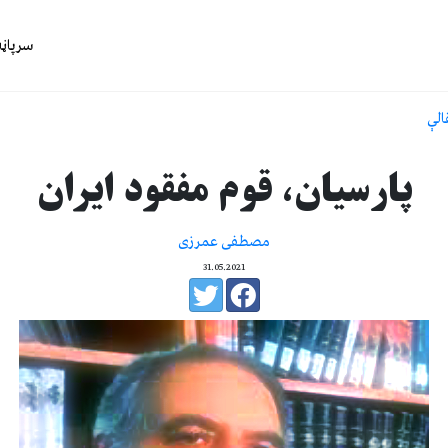
سرپاڼه
الې
پارسیان، قوم مفقود ایران
مصطفی عمرزی
31.05.2021