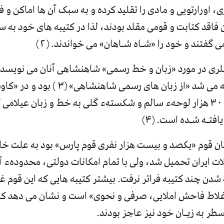
ی، اورارتویی و مادی را تقلید کرده و به سبک آن ها اماکن و 
فاقد کتابت و قومی مقلد بودند، لذا در کتیبه های خود به 
 گفتند و خود را «شـاه شـاهان» می خواندند. (۲)
انلری در مورد «زبان و خط رسمی» شاهنشاهی آنان می نویسد: 
به خط میخی نوشته می شد «از زبان های رسمی شا
جمشید» نزدیک به ۳۰ هزار لوحهء سالم و شکستهء گلی به خط و زبان عیل
تـه شـده است. (۴)
بان قوم «یکصد و بیست هزار نفری قوم پارس» بود به علت خل
ات ایران تحمیل شد، ولی با تمام امکانات دولتی، محدودهء آن
ن چند کتیبه فراتر نرفت. بیشتر کتیبه هایی که این قوم غا
 اغلاط فاحش املایی، صرفی و نحوی» است و نشان می دهد که 
سطر به زیـان خود نیز عاجز بودند.