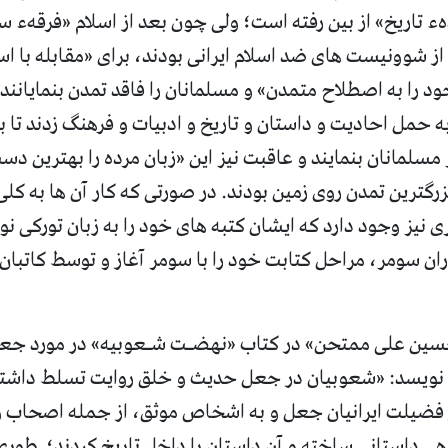
دهء تاریخ» از بین رفته است؛ ولی چون بعد از اسلام «فرقهء 
ز شوونیست های ضد اسلام ایرانی بودند، برای «مقابله با ا
د را به اصطلاح متمدن» و مسلمانان را فاقد تمدن بنمایانند و
 حمل احادیت و داستان و تاریخ و ادبیات و فرهنگ زدند تا 
سلمانان بنمایند و عاقبت نیز این «زبان مرده را بهترین دست 
رگترین تمدن روی زمین بودند. در صورتی که کار آن ها به ک
ران سومر، مراحل کتابت خود را با سومر آغاز و توسط کاتبان
سین علی ممتحن» در کتاب «نهضـت شـعوبیه» در مورد جعلی
 نویسد: «شعوبیان در جعل حدیث و خلق روایت تسلط داشت
فضیلت ایرانیان جعل و به اشخاص موثق، از جمله اصحاب و
هی داستانی ساخته و آن داستان را داخل تاریخ کردند؛ طوری