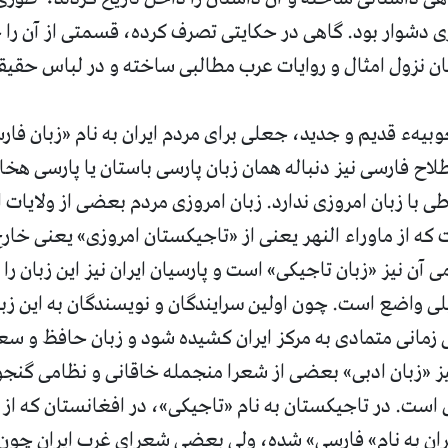
 دشوار بود. گاهی در حکایتی تصرف کرده، قسمتی از آن را 
ان نزول امثال و روايات عرب مطالبی ساخته و در لباس حقی
بیهء قدیم و جدید، جعلی برای مردم ایران به نام «زبان فا
لاح فارسی نیز دنباله همان زبان پارسی باستان یا پارسی ه
طی با زبان امروزی ندارد. زبان امروزی مردم بعضی از ولایات 
که از ماوراء النهر یعنی از «تاجیکستان امروزی» یعنی خارج 
ی آن نیز «زبان تاجیکی» است و پارسیان ایران نیز این زبان را 
لی واضع است. چون اولین سرایندگان و نویسندگان به این زبان
ی زمانی متمادی به مرکز ایران کشیده شود و زبان حافظ و س
نیز «زبان ادبی» بعضی از شعرا منجمله خاقانی و نظامی گنج
ست. در تاجیکستان به نام «تاجیکی»، در افغانستان که از 
یران به نام» فارسی» شده، ولی بعضی شعرای غرب ایران چون 