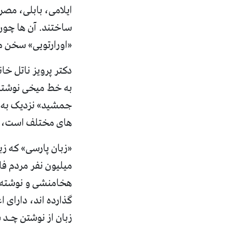
ایلامی، بابلی، مصر
ساختند. آن ها چون 
«اورارتویی» سخن می
دکتر پرویز ناتل خ
های مختلف است، یاف
«زبان پارسی» که ز
میليون نفر مردم فل
هخامنشی و نوشته شد
گذارده اند، دارای
زبان از نوشتن چـد 