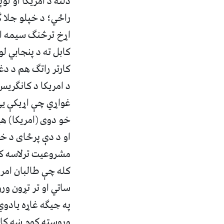
دلته د امریکا او ل
راځي؛ د خپلو جلا ګ
اړخ ترڅنګ سیمه ای
کابل ته د پنجابي ل
کارتر راتګ هم د دغ
د امریکا د کانګریس
غواړي چې اړیکې يې
خو دوی (امریکا) هی
او د دې پرځای د خ
مشروعیت ترلاسه کړي
ساتي او تر تړون و
په جیګه غاړه یادوي
وروسته کوم ښه کار