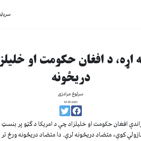
سرپاڼه
 اړه، د افغان حکومت او خلیلز
دریځونه
سرلوڅ مرادزی
19.05.2021
ندې افغان حکومت او خلیلزاد چې د امریکا د ګټو پر بنسټ ط
زولي کوي، متضاد دریځونه لري. دا متضاد دریځونه ورځ تر ب