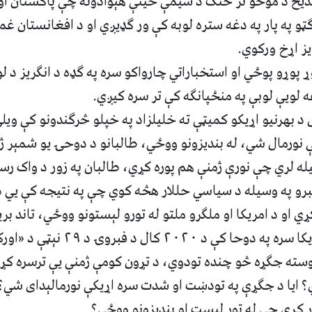
وېدیځ د موخو تر څنګ د سیمې ځینې هېوادونه چې پاکستان او 
ټو په پار په دغه ستره لوبه کې ور ګډیږي او د افغانستان غمی
ز اړخ ورکوي.
وړ پوړو پوځي او استخباراتي چارواکو سره په ګډه د انګریز د ل
ه لويې لوبې په منځپانګه کې تر سره کیږي.
 د بهرنیو اړیکو کميټې ته خلیلزاد په خپلو څرګندونو کې وی
 نورمال شي، له بندیزونو ووځي، طالبانو د دوحۍ یو شمېر ژ
له لري چې نورې ژمنې هم پوره کړي، طالبان په زور د واک رسې
برو په وسیله د سیاسي حللار هڅه کوي چې په نتیجه کې یي د
 او د امریکا او ملګرو ملتو له تورو لېستونو ووځي، تاند بری
کله چې طالبان امریکا سره په دوحا کې 
روسته جګړه څو چنده تودوي، د تړون کومې ژمنې يې ترسره کړ
؟ ایا د جګړې په تودښت او شدت سره اړیکې نورمالېدای شي؟ ط
 کړی چې له تور لېست او بندیزونو ووځي؟