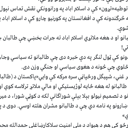
 توطیه«تړون» کې د اسلام اباد په ورانوونکي نقش تماس نېول
ه څرګندونه کې د افغانستان په کورنیو چارو کې د اسلام اباد 
شوې.
نو او د هغه ملاتړي اسلام اباد ته جرات بخښي چې طالبان جګ
ي!
دونو کې ټول لنګر په دې خبره دی چې طالبانو ته سیاسي وجاه
ځلوي چې څونه د هغوی سیاسي او جنګي وزن دی.
 غني، شپيګل ورځپاڼې سره مرکه کې وايي«پاکستان د (طالبان
البانو له هغه ځایه لوژیستیکي او مالي ملاتړ ترلاسه کوي ا
 د تصمیم نیولو بېلا بېلې شوراګانې لکه د کوټې شورا، د میرا
ښارونو په نامه دي چې د طالبانو مشران هلته اوسي. دوی د 
ي»
رځو کې هم د هېواد د ملي امنیت سلاکارښاغلي حمدالله محب