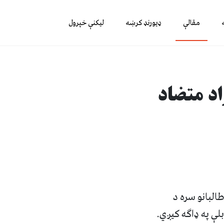
مقالې
ډیورنډ کرښه
لیکنې خپرول
اد متضاد
البانو سره د
لې په ډاګه کیږي.