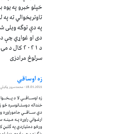
خپلو خبرو په یوه ب
تاوتریخوالي ته په 
په دې توګه ویلی شو 
دی او غواړي چې د 
د ۲۰۲۱ کال د مۍ ۱۹ مه
سرلوڅ مرادزی
زه اوساقي
18.05.2021
- محمدسرور وکیلي
زه اوســاقــي لا د پــخــوا
خنداله دوستـانوسره ځو ز
دي ســاقــي جاموراوړه و
ارغـواني راوړه پـه مـینـ
ورځو دملیاردي په ګلبڼ کي