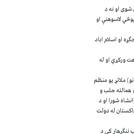
 شوی او نه د
پوځي لاسوهنې او
ړه او اسلام اباد
ت ورکړي او له
و) ملاتړ یو منظم
و همالته جلب و
نشاه شورا او د
پاکستان له دولت
 ننګرهار کې د