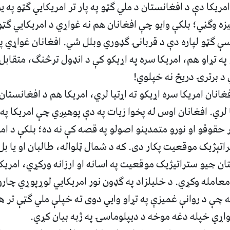
امریکا دې د افغانستان د ملي ګټو په پار تر امریکايي ګټو په یو
زه وګڼي؛ بلکې وایو چې افغانان هم نه غواړي د امریکايي ګټو 
سې ګټو لپاره دې د قربانۍ ګډوري وبلل شي. افغانان غواړي په 
په تړاو هم، امریکا سره په اړیکو کې د انډول ترڅنګ، متقابل 
 د برترۍ دریځ نه خپلوي!
انان امریکا سره اړیکو ته اړتیا لري، امریکا هم د افغانستا
 لري. افغانان اوس له پخوا زیات په دې پوهیږي چې امریکا په
قوقو او نورو متمدینو اصولو په قصه کې نه ده؛ بلکې د امری
تېژیک موقعیت پکار دی. که د شمال ټلواله، طالبان او یا بل
تان جیو ستراتیژيک موقعیت په اسانه او ارزانه ورکړي، امری
معامله وکړي. د خلیلزاد په ګډون نور امریکايي لوړپوړي چار
له چې د روانې غمیزې په تړاو وايي دوی ته خپلې ملي ګټې تر 
ړي خپله دغه موخه د دیپلوماسۍ په ژبه بیان کړي.