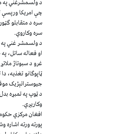
د ولسمشرغني په م
چې امریکا ورپسې لې
سره د متقابلو ګټورو
سره وکاروي.
د ولسمشر غني په م
او فعاله ساتل، په 
غرو د سبوتاژ ملاتړ
ټاپوګانو تغذیه، د
جیوستراتېژیک موقعیت
د ټوپ په تمبړه بدل 
وکاریږي.
افغان مرکزي حکومت
پورته ورته اشاره و