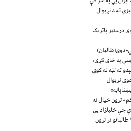
ایران يي په سر کې
زې ته د نړیوال
وی درستیز پاتریک
لي«دوی(طالبان)
منې په ځای کړی،
دو ته لټه نه کوي
وی نړیوال
ښناپاڼه»
د ۲۰۲۰ کال د فبروۍ د ۲۹ نېټې د «اورکم» تړون خیال نه
ې چې خلیلزاد يي
البانو تر تړون