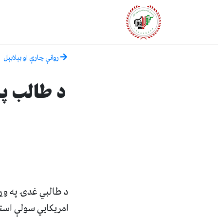
روانې چارې او بېلابېل
د طالب په
د طالبي غدۍ په وړا
امریکايي سولې استا