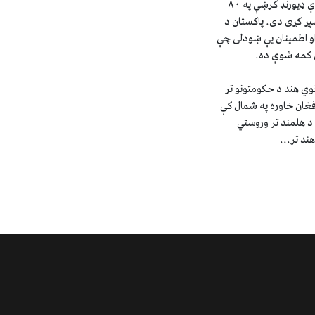
افغانستان سره د ۲۶۰۰ کلومتره اوږدې ډیورنډ کرښې په ۸۰
شپړ کړی دی. پاکستان د
او اطمینان یې ښودلی چې
ي کمه شوې ده.
رېټانوي هند د حکومتونو تر
فغان خاوره په شمال کې
 د هلمند تر وروستي
هند تر...