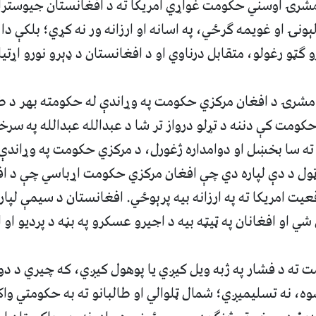
شرۍ اوسني حکومت غواړي امریکا ته د افغانستان جیوستر
ونۍ او غویمه ګرځي، په اسانه او ارزانه ور نه کړي؛ بلکې دا
 ګټو رغولو، متقابل درناوي او د افغانستان د ډېرو نورو اړتیا
شرۍ د افغان مرکزي حکومت په وړاندې له حکومته بهر د ط
حکومت کې دننه د تړلو درواز تر شا د عبدالله عبدالله په سر
 ته سا بخښل او دوامداره ژغورل، د مرکزي حکومت په وړاندې د
ا ټول د دې لپاره دي چې افغان مرکزي حکومت اړباسي چې د ا
 امریکا ته په ارزانه بیه پرېوځي. افغانستان د سیمې لپاره پ
شي او افغانان په ټيټه بیه د اجیرو عسکرو په بڼه د پردیو او ا
 ته د فشار په ژبه ویل کیږي یا پوهول کیږي، که چیري د د
شوه، نه تسلیمیږي؛ شمال ټلوالي او طالبانو ته به حکومتي وا