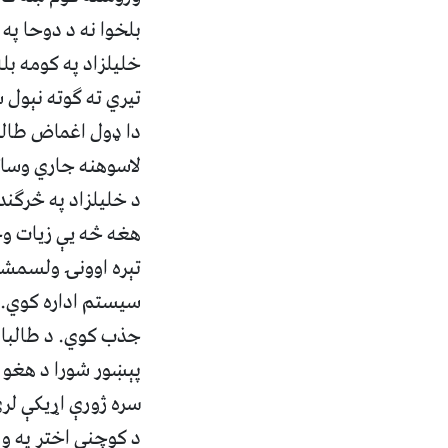
بلخوا نه د دوحا په
خلیلزاد په کومه بل
تیري ته ګوته نېول 
دا ډول اغماض طالبا
لاسوهنه جاري وسات
د خلیلزاد په څرګن
هغه څه يې زیات و
تېره اوونۍ ولسمشر
سیستم اداره کوي. ط
جذب کوي. د طالبانو
پېښور شورا د هغو 
سره ژورې اړیکې لر
د کوچني اختر په و