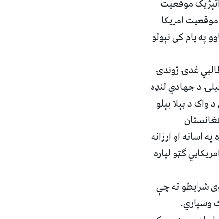
اتېژیک موقعیت
 موقعیت امریکا
وو په پام کې نېولو
البي غدۍ ژوندۍ
خیلۍ د جهادي لنډه
 واک د بېلا بېلو
فغانستان
ه اسانه او ارزانه
مریکايي ګټو لپاره
وی شرایطو ته چې
ک وسپاري.