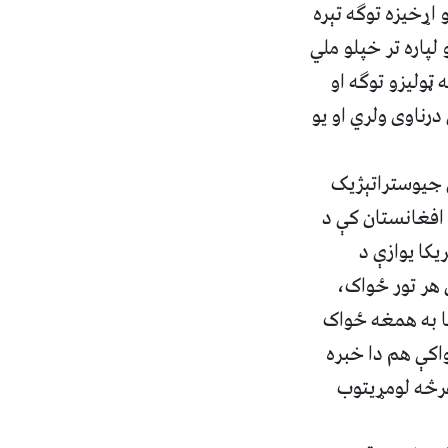
 اړخیزه توګه تېره
لپاره تر خپلو ملي
ټولیزو توګه او
درناوی ولري او یو
ن جیوستراتېژیک
 افغانستان کې د
کا یوازې د
 هر تور ځواک،
کا به همغه ځواک
واکې هم دا خبره
هرڅه لومړیتوب