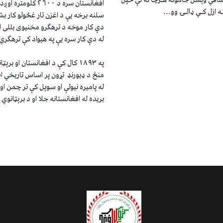
 ساقي وېشل جامونه هـرچا ته ئې خپل
ه ازل کـي ډالـۍ وو...
سلنه برخه یې د اغزن تار غځولو کار ب
دې کار موخه د ترهګرو مخنیوی بللی 
له دې کار سره یې په هیواد کې ترهګر
په ۱۸۹۳ کال کې د افغانستان او ب
منځ د ډیورنډ تړون پر اساس تاریخي ا
له پامیره نیولې او سوېل کې تر چمن او
بریده له افغانستانه جلا او د برېټانوي 