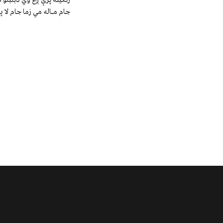
رنګینه پرې ږغ وي دبلبلو
جام مـاله مي زما جام لا پـ