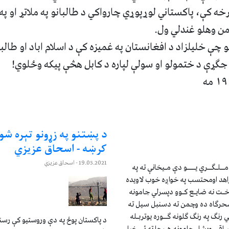
رخه کې، پاکستاني لوړپوړي چارواکي د طالبانو په ملاتړ او پ
لمن وهلو غندلي ول.
چې خلیلزاد د افغانستان په غمیزه کې د اسلام اباد او طالبان
جګړې د ختمولو او سولې لپاره د کابل هڅې پیکه وځلوي!
د پښتنو په زړونو تېره شو
کرښه - اسحاق عزيزي
19.05.2021
- اسحاق عزيزي
 مــلـګــري یــــو دې مـیخانې ته په
اهد اومحتسب په خواږه خوب لاويده
خـت نه ضایـع کـوو دپسرلي جامونه
ه سحرګاه ده وچمن ته دسنبل سیل ته
 رنګ په رنګ ګلونه ګــوره یوتربـله
د پاکستان پوځ په دې وروستیو کې رسنی