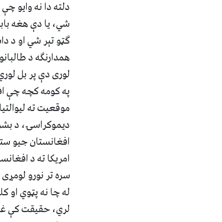
دلته دا نه وایو چې 
شي، یا دې هغه بابی
ګټو تېر شي او د دا
همدارنګه د طالبانو 
لوری دې پر بل لوري
په کومه کچه چې افغ
موقعیت ته لیوالتیا
دیموکراسۍ، د بشر ح
افغانستان جیو سترا
امریکا ته د افغانس
سره تر نورو لومړی 
له چا نه پټوي او ک
لري، حقیقت کې غوا