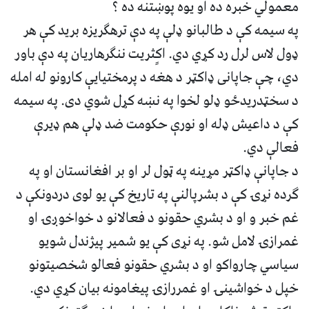
معمولي خبره ده او یوه پوښتنه ده ؟
په سیمه کې د طالبانو ډلې په دې ترهګریزه برید کې هر
ډول لاس لرل رد کړي‌ دي. اکٍثریت ننګرهاریان په دې باور
دي، چې جاپانی ډاکټر د هغه د پرمختیایې کارونو له امله
د سخټدریدځو ډلو لخوا په نښه کړل شوي دی. په سیمه
کې د داعیش ډله او نورې حکومت ضد ډلې هم ډیرې
فعالې دي.
د جاپانې ډاکټر مړینه په ټول لر او بر افغانستان او په
ګرده نړۍ کې د بشرپالنې په تاریخ کې یو لوی دردونکې د
غم خبر و او د بشري حقونو د فعالانو د خواخوږۍ او
غمرازۍ لامل شو. په نړی کې یو شمیر پیژندل شویو
سیاسي چارواکو او د بشري حقونو فعالو شخصیتونو
خپل د خواشینۍ او غمررازۍ پیغامونه بیان کړي دي.