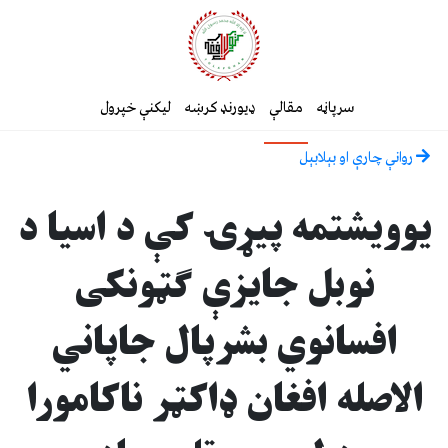
سرپاڼه
مقالې
ډیورنډ کرښه
لیکنې خپرول
روانې چارې او بېلابېل
یوویشتمه پیړۍ کې د اسیا د
نوبل جایزې ګټونکی
افسانوي بشرپال جاپاني
الاصله افغان ډاکټر ناکامورا