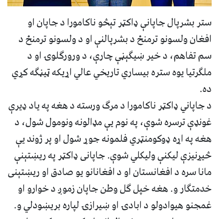
ستر بشرپال جاپانې ډاکټر تېڅو ناکامورا د جاپان او
افغان ولسونو ترمنځ د بشرپالنې او د ولسونو ترمنځ د
سم تفاهم، د خیر ښیګېڼې چارې، د ورورګلوۍ او د
ملګرتیا یوه ستره بیساري تاریخي عالي اړیکه ټیڼګه کړي
ده.
د جاپاني ډاکټر ناکامورا د مرګ ورسته د هغه په یاد ډیرې
غونډې ترسره شوې، په نوم یې مډالونه ونومول شول، د
هغه په اړه ډوکومنټري فلمونه جوړ شول او پر ژوند یې
څیړنیزې لیکنې ولیکلي شوې. جاپانی ډاکټر په ریښتېنې
مانا سره د افغانستان او د افغانانو یو صادق او ریښتېنی
خدمتګار و. هغه خپل ګل وطن جاپان زموږ د خوارو او
غمجنو هیوادولو د ابادۍ او ښیرازۍ لپاره بریښودلي و.