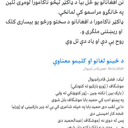
نن افغانانو یو ځل بیا د ‌ډاکټر تیڅو ناکامورا لومړۍ تلین
په ځانګړو مراسمو کې لمانځي.
ډاکټر ناکامورا د افغانانو د سختو ورځو یو بیساری کلک
او ریښتنی ملګری و.
روح یې دې او یاد دې تل وي
د ځينو لغاتو او کليمو معناوې
04.12.2020
- فضل قادر انډيوال
ليک: فضل قادرانډيوال
موشگاف ( ژورو بارکيو ته کتونکي) ‏
‏( بارک بين ) نکته چين ، ژور کتوونکي ته وايي
په پښتو ادب کې حميد بابا موشگاف بلل شوى ‏
دا يې لقب دى حميد بابا په خپله شاعرۍ کې يې له ډير بارکبينۍ او ژورتيا
‏څخه کار اخيستى دى ‏
پس له دوى نه (موشگاف )عبدالحميد دى ‏
چې يې ووې ښه نازک نکته دان شعر