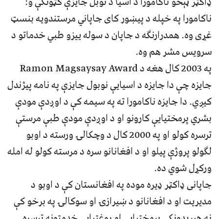
ډاکټر ټېڅو ناکامورا د اسیا د نوبل جایزې ګټونکې و:
ناکامورا په خپله د پیښور کای جاپاني مرستندویه بنسټ
غړی وه. همدرارنګه د جاپان د سوله ییزو طبي خدماتو د
سرویس مشر هم وه.
په 2003 کال هغه د Ramon Magsaysay Award
جایزه چې دا جایزه د اسیایې نوبول جایزې په نامه پیژندل
کیږي. دا جایزه ناکامورا ته په سیمه کې د اوږدې مودې
بشري پرمختیایې کارونو او د اوږدې مودې طبې مرستې
ترسره کولو او په 2000 کال د وچکالۍ ورسته د اوبو
لګولو پروژې پیلو او د افغانانو سره د مرسته کولو له امله
ورکړل شوي ده.
جاپانی ډاکټر ډیره موده په افغانستان کې د اوبو د
مدیریت او د افغانانو د ښیرازۍ او سوکالۍ په برخو کې
نه هیریدونکي پرمختیایې او روغتیایي خدمتونه ترسره