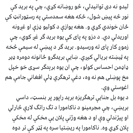
لیدو نه دی توانیدلي، څو روښانه کړي، چې په برید کې
نور څه پیښ شول، ځکه هغه سمدستي په رسټورانټ کې
ځان خوندي کړي و. هغه یوازې د کولیو ډزې او غږونه
اوریدلي دي. د دزو په پای کې یوه برید ګر غږ کوي، چې
زموږ کار پای ته ورسیدو. برید ګر د پیښې له سیمې څخه
په ټیښته بریالي کیږي. ښایې بریدګرو ځانونه دومره ډیر
ډاډمن احساس کولو، چې ان یوه برېدګر سړی خو خپل
مخ پوښلی هم نه وه، دغې ترهګري ډلې افغاني جامې هم
اغوستي وې.
د یوه بل جنایې ترهګریزه برید راپور پر بنسټ، داسي
بریښې، چې مجرمینو د ناکامورا د تګ راتګ لارې څارلي
او پیژندلې وې او د هغه وژنې پلان یې مخکې له مخکې
پلان کړي وه. ناکامورا په ریښتیا سره په ټټر کې تر دوه