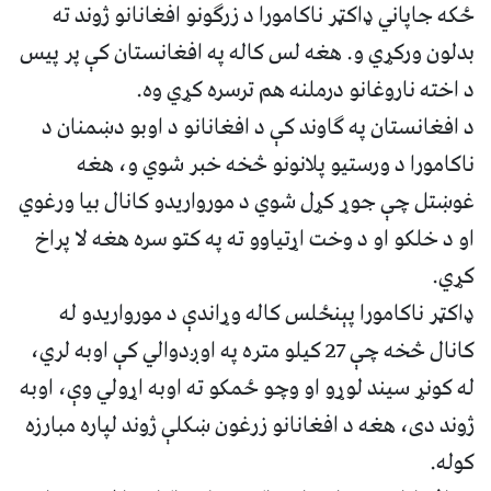
ځکه جاپاني ډاکټر ناکامورا د زرګونو افغانانو ژوند ته
بدلون ورکړي و. هغه لس کاله په افغانستان کې پر پیس
د اخته ناروغانو درملنه هم ترسره کړي وه.
د افغانستان په ګاوند کې د افغانانو د اوبو دښمنان د
ناکامورا د ورستيو پلانونو څخه خبر شوي و، هغه
غوښتل چې جوړ کړل شوي د مورواریدو کانال بیا ورغوي
او د خلکو او د وخت اړتیاوو ته په کتو سره هغه لا پراخ
کړي.
ډاکټر ناکامورا پېنځلس کاله وړاندې د ‌مورواریدو له
کانال څخه چې 27 کیلو متره په اوږدوالي کې اوبه لري،
له کونړ سیند لوړو او وچو ځمکو ته اوبه اړولي وې، اوبه
ژوند دی، هغه د افغانانو زرغون ښکلې ژوند لپاره مبارزه
کوله.