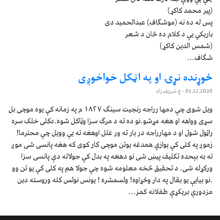
‏(پير محمد کاکړ)‏
پس له ده نه (موشگاف) عبدالحميد دى ‏
باريکي يې د کلام ده ځان د شعر
‏(شمس الدين کاکړ)‏
شگاف...
ځوړنده نړۍ او په اټکل خواخوږی
05.12.2020
- ع.شریف زاد
ویل شوی چې دمها رراجه رنجیت سینګ ۱۸۲۷ م په زمانه کې یوه موچی بل
سړی وواهه او هغه مړشو.نو ده ته د مرګ سزا وټاکل شوه.دکلی خلک سره
راټول شول او د مهارراجه در بار ته ور غلل اوهغه ته یې وویل چې محترما!
زموږ په کلی کې یوازې همدغه یوتن موچی کار کوی که هغه پانسی شی موږ
ته به بېحده تکلیف پیښ شی نو دهغه په بدل کې جولاته دې پانسی سزا
ورکړله شی. د تحقیق څخه معلومه شوه چې جولا هم په کلی کې یو تن وو
.نو بیایې یو بقال په دار وځړاوه! ولسمشره ! یونس نولس کله وروسته دبن
مزدورې بریکړې طفلانه کمز...