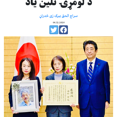
د لومړۍ تلین یاد
سراج الحق ببرک زی ځدراڼ
04.12.2020