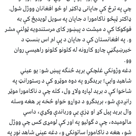
چې په ترڅ کې جاپانی ډاکټر او څو افغانان ووژل شول.
ډاکتر ټېڅو ناکامورا د جاپان په سویل لویديځ کې به
فوکوکا کې د میشت د پیښور کای مرستندویه ټولنې مشر
و. په افغانستان کې د جاپان د پې ام اس بنسټ د
خیرښیګڼې چارو کارونه له کلونو کلونو راهیسې روان
وو.
دغه وژونکې غلچکي برید څنګه پیښ شو: یو عیني
شاهید وایې؛ بریدګرو په دوه موټرو کې د رستورانټ په
شاخوا کې د برید لپاره ولاړ ول، کله چې د ناکامورا موټر
رانږدې شو، بریدګرو د دواړو خواو څخه پر هغه وسله
وال برید پیل کړ او ډزې يې ورباندې وکړي، داسي
مالومیده، چې د ګولیو په اور کې لومړی کس چې ووژل
شو، هغه د ناکامورا ساتونکی و، دغه عیني شاهد نور په