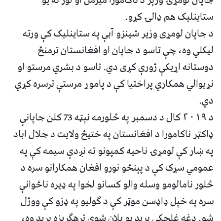
ستاینلیک هم ډالۍ کړو.
د جاپان لومړی وزیر شینزو آبې په ستاینلیک کې ورته
لیکلي وه، چې تاسو د جاپان او افغانستان ترمنځ
دوستانه اړیکې ژورې کړی دي. تاسو د بشري مرستو او
نړیوالي همکاري پراختیا کې د پاموړ مرستې ترسره کړي
دي.
د ۲۰۱۹ کال د دسمبر په څلورمه نېټه 73 کلن جاپانې
ډاکټر ناکامورا د افغانستان په ختیځ ولایت د جلال اباد
په ښار کې لومړۍ ناحیه کمپونو ته نږدې سیمه کې په
عمومي سړک کې د پېنځو نورو افغان همکارانو سره د
څلور نامالومو وسله والو کسانو لخوا په ډیره ناځوانې
سره په خپل ډاډسن موټر کې د ګولیو په ډزو کې ووژل
شو. دغه غلچکي برید یو پلان شوي ترهګریزه برید وه،