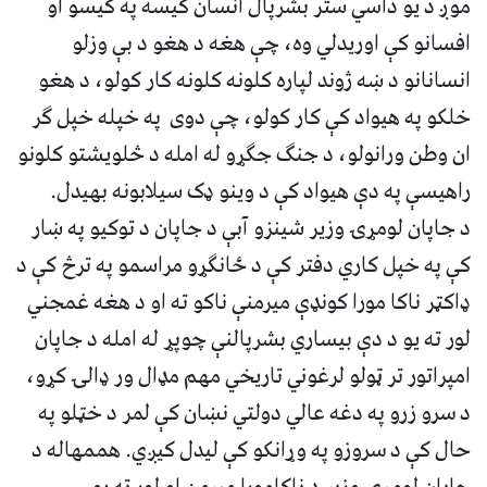
موږ د یو داسي ستر بشرپال انسان کیسه په کیسو او
افسانو کې اوریدلي وه، چې هغه د هغو د بې وزلو
انسانانو د ښه ژوند لپاره کلونه کلونه کار کولو، د هغو
خلکو په هیواد کې کار کولو، چې دوی په خپله خپل ګر
ان وطن ورانولو، د جنګ جګړو له امله د څلویشتو کلونو
راهیسې په دې هیواد کې د وینو ډک سیلابونه بهیدل.
د جاپان لومړۍ وزیر شینزو آبې د جاپان د توکیو په ښار
کې په خپل کاري دفتر کې د ځانګړو مراسمو په ترڅ کې د
ډاکټر ناکا مورا کونډې میرمنې ناکو ته او د هغه غمجني
لور ته یو د دې بیساري بشرپالنې چوپړ له امله د جاپان
امپراتور تر ټولو لرغوني تاریخي مهم مډال ور ډالۍ کړو،
د سرو زرو په دغه عالي دولتي نښان کې لمر د خټلو په
حال کې د سروزو په وړانکو کې لیدل کیږي‌. هممهاله د
جاپان لومړۍ وزېر د ناکامورا میرمن او لور ته یو