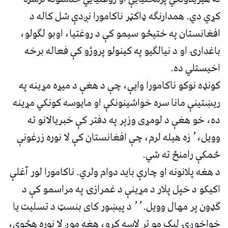
کړي دي. همدارنګه ډاکټر ناکامورا نږدې شل کاله د
افغانستان په ختیځو سیمو کې د روغتیا، اوبو لګولو،
باغدارۍ او د نیالګیو په کینولو پروژو کې فعاله برخه
اخیستلي ده.
کونډه نوکو ناکامورا وایې، چې د هغې د میړه مړینه په
ریښتینې مانا سره خواشینونکې او مایوسه کونکي مړینه
ده، خو هغې د لومړی وزېر په دفتر کې خبریالانو ته
وویل،٬ زه هیله لرم، چې افغانستان کې لا نوره زرغونې
ځمکې رامنځ ته شي.
د هغه پلانونه او چارې باید دوام ولري. ناکامورا لور آغلې
اکیکو د خپل پلار د مړینې د غمرازۍ په مراسمو کې د
ګډون پر مهال وویل.٬٬ د پیښور کای بنسټ د تسلیت یا
خواخوږۍ لیک مو تر لاسه کړو، هغه موږ لا نوره هڅوي،