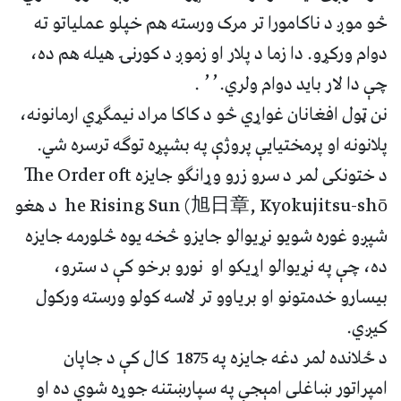
څو موږ د ناکامورا تر مرک ورسته هم خپلو عملیاتو ته
دوام ورکړو. دا زما د پلار او زموږ د کورنۍ هیله هم ده،
چې دا لار باید دوام ولري.٬٬ .
نن ټول افغانان غواړي څو د کاکا مراد نیمګړي ارمانونه،
پلانونه او پرمختیایې پروژې په بشپړه توګه ترسره شي.
د ختونکی لمر د سرو زرو وړانګو جایزه The Order oft
he Rising Sun (旭日章, Kyokujitsu-shō د هغو
شپږو غوره شویو نړیوالو جایزو څخه یوه څلورمه جایزه
ده، چې په نړیوالو اړیکو او نورو برخو کې د سترو،
بیسارو خدمتونو او بریاوو تر لاسه کولو ورسته ورکول
کیږي.
د ځلانده لمر دغه جایزه په 1875 کال کې د جاپان
امپراتور ښاغلی امېجې په سپارښتنه جوړه شوي ده او