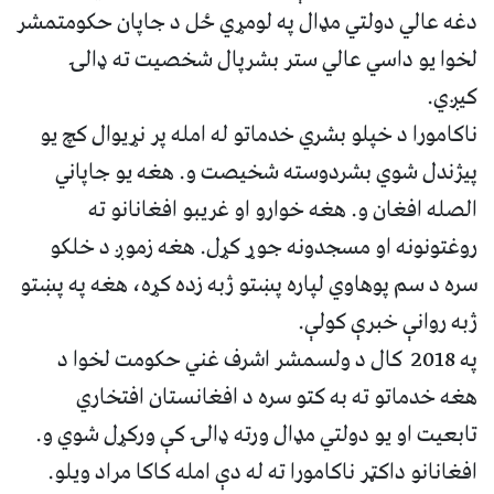
دغه عالي دولتي مډال په لومړي ځل د جاپان حکومتمشر
لخوا یو داسي عالي ستر بشرپال شخصیت ته ډالۍ
کیږي.
ناکامورا د خپلو بشري خدماتو له امله پر نړیوال کچ یو
پیژندل شوي بشردوسته شخیصت و. هغه یو جاپاني
الصله افغان و. هغه خوارو او غریبو افغانانو ته
روغتونونه او مسجدونه جوړ کړل. هغه زموږ د خلکو
سره د سم پوهاوي لپاره پښتو ژبه زده کړه، هغه په پښتو
ژبه روانې خبرې کولې.
په 2018 کال د ولسمشر اشرف غني حکومت لخوا د
هغه خدماتو ته به کتو سره د افغانستان افتخاري
تابعیت او یو دولتي مډال ورته ډالۍ کې ورکړل شوي و.
افغانانو ‌داکټر ناکامورا ته له دې امله کاکا مراد ویلو.