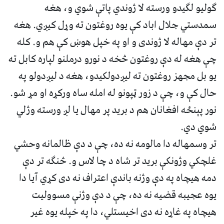
ګولیو لګیدو ورسته لا ژوندي پاتې شوي و، هغه
سمدستي جلال اباد کې یوه روغتون ته وړل کیږي. هغه
تر دې مهاله لا ژوندی و او په خپل هوښ کې هم و. کله
چې هغه له دې روغتون څخه د نورو درملنو لپاره کابل ته
یو بل مجهز روغتون ته لیږدولکیدو، هغه د لیږدولو په
حال کې و، چې د زور ټپونو له امله ساه ورکړه او مړ شو.
نور پېنځه افغانان هم د برید پر مهال یا لږ ورسته وژلي
شوي دي.
تر وسمهاله دا مالومه نه ده، چې د دې ظالمانه وحشي
غلچکي وژونکې برید تر شاه د چا لاس و. څنګه تر دې
دمه هیچاه په دې وژنه باندې اعتراف نه دی کړي آیا دا
یوه عجیبه قضیه نه ده، چې د دې وژنې مسوولیت
هیچاه په غاړه نه دی اخیستلي، دا په خپله یوه غیر