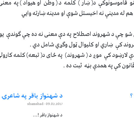
ځنو قاموسونوکې د( ښار ) کلمه د ( وطن او هيواد ) په معن
هم له مدينې نه اخيستل شوې او مدينه ښارته وايي
ی شو چې د
شهروند اصطلاح په دې معنی نه ده چې ګوندې يوا
وند کې ښاري او کليوال ټول وګړي شامل
دي
.
ې لارښود کې موږ د ( شهروند) په ځای د( تبعه) کلمه کارول
انون کې په همدې بڼه ثبت ده .
؟
د شهنواز باقر په شاعرۍ ز
- shamshad
09.02.2017
د شهنواز باقر !...