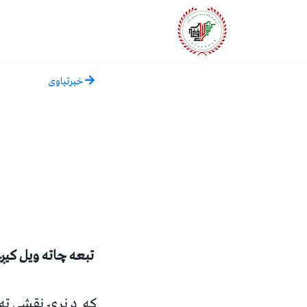
خبرتياوی
تبعه
چاته ويل کيږ
که د نړۍ نقشې ته