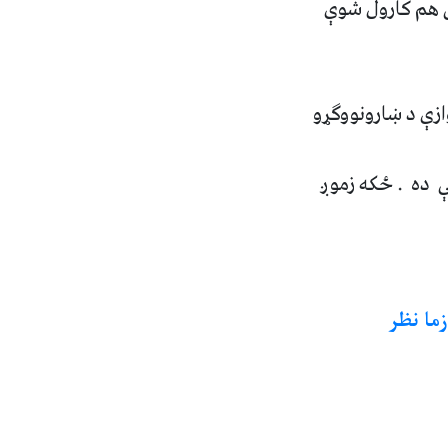
ی هم کارول شوې
زې د ښارونو
وګړو
ې ده .
ځکه زموږ
ما نظر