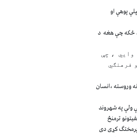
لې پوهې
او
، ځکه چې هغه د
 وايي ، چې
 فرهنګي
نه وروسته
،
انسان
 ولې په شهروند
فيتونو ترمنځ
و پرمختګ کړی دی