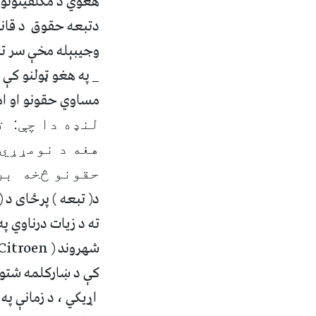
هغوي د مکلفيتونو
دتبعه حقوق د قان
وجيبې
له مخې سر ته
_
په هغو ټولنو کې
مساوي حقو
ن
و او ا
لنډه دا چې: ت
هغه د نومړړي
حقونو څخه برخ
د( تبعه ) پرځای د 
ته د زيات درناوي پ
شهروند
(
Citroen
کې د ښارکلمه شتون
اړيکي
،
د زمانې په