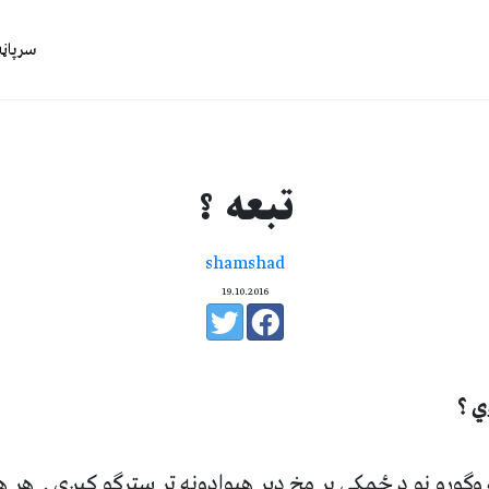
سرپاڼه
تبعه ؟
shamshad
19.10.2016
ي ؟
 وګورو
نو د ځمکې پر مخ ډير هيوادونه تر سترګو کيږي .
هر ه