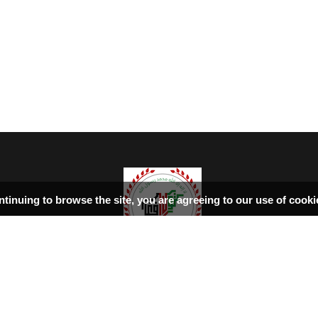
ntinuing to browse the site, you are agreeing to our use of cook
سرپاڼه
اسلامي‌ښونه
ډیورنډ‌کرښه
کتابونه
بحث فورمونه
شاعران
ټول افغان تګلاره
tolafghan@gmail.com