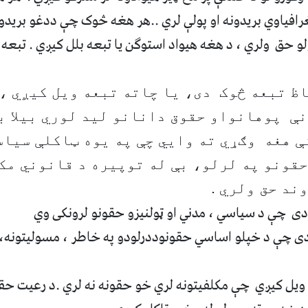
فياوي بريدونه او پولې لري ..هر هغه څوک چې ددغو بريدونو
ولو حق
و
لري ، د هغه هيواد استوګن يا تبعه بلل کيږي .
تبعه 
 تبعه څوک دی، يا چاته تبعه ويل کيږي ، 
 پوهانواو حقوق دانانو ليد لوري بيلا بي
ې هغه وګړي ته وايي چې په يوه ټاکلې سيا
حقونو په لرلو، بې له توپيره د قانوني مک
ند حق ولري .
دی چې د سياسي ، مدني او
ټولنيزو حقو
ن
و لرونکی وي
ی چې د خپلو اساسي حقونوددرلودو په خاطر ، مسوليتونه، ژ
وي
ل کيږي چې مکلفيتونه لري خو حقو
نه
نه لري .د رعيت حق