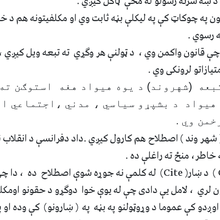
 د ښه سرته رسولو له مخې
ټاکل کيږي .
ون په چوکاټ کې
په ليکلې بڼه
ثابت وي او مکلفيتونه
هم
د خپ
 رسوي .
 چې قانون واکمن وي ،
د ټولنې هر وګړي ته تبعه ويل کيږي 
متيازاتو لرونکی وي .
بعه (شهروند) د يوه هيواد هغه استوګن ته
 هيواد د بشپړو سياسي ، مدني ،اجتماعي او
من وي .
( شهر وند ) اصطلاح
هم کارول کيږي .داد
دفرانسې د انقلاب 
ه خاطر،
منځ ته راغلې ده .
)
د
ښار
(
Cite
) له کلمې نه جوړه شوې اصطلاح ده ،
دا چې
 لري ، لامل يې دادی چې له يوې خوا
دوګړ
و د حقو
ن
و اومکل
 اوږدو کې عموما د وړوټولنو په بڼه په ( ښارونو) کې وده ا