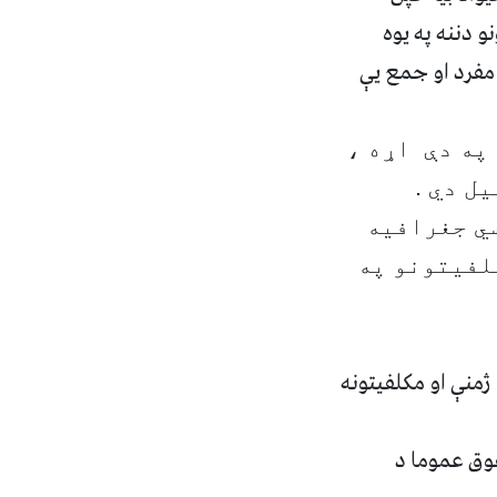
 دننه په يوه
مفرد او جمع يې
په دې اړه ،
ل دي .
سي جغرافيه
لفيتونو په
منې او مکلفيتونه
وق عموما د