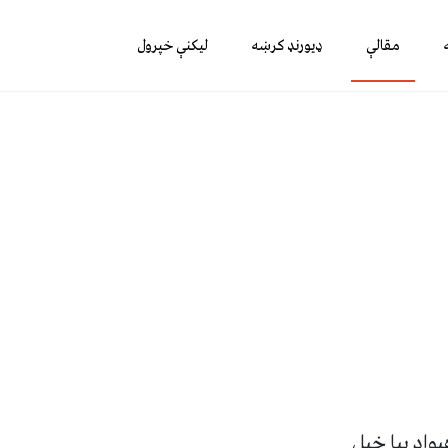
مقالې
ډیورنډ کرښه
لیکنې خپرول
يواد بيا خپل