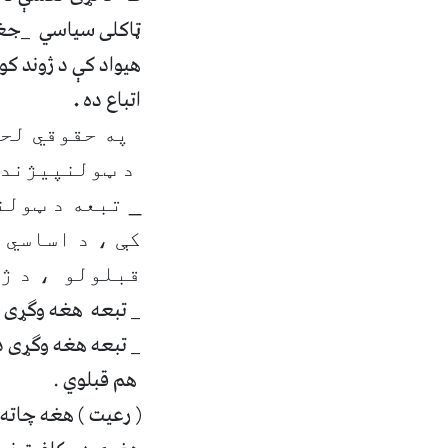
ټاکلی سياسي _جغرا
هيواد کې د ژوند ک
اتباع ده
.
په حقوقي لحاظ
د ټولنپيژندنې
_ تبعه د ټولن
کې ، د اساسي 
قبلولو ، د ژو
_ تبعه هغه وګړی 
_ تبعه هغه وګړی د
هم
قبلوي .
(
رعيت
)
هغه چاته 