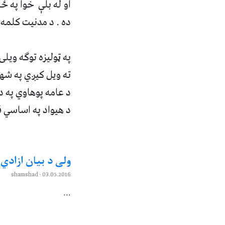
او له بلې خوا په 
ده .
د مدنيت کلمه 
په ټوليزه توګه ويل
ته
ويل کيږي
په شهر
د عامه پوهاوي په د
د هيواد په اساسي ق
ولى د بيان ازادي 
- shamshad
03.05.2016
...