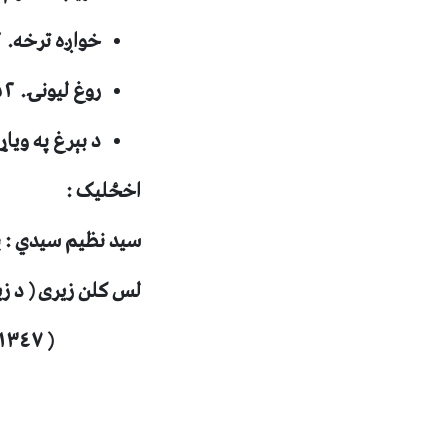
خواږه ترخه. ۱۳۵۲ ل ل، ۵ ګڼه
روغ ليونۍ. ۱۳۵۲ ل ل، ۵ ګڼه
د بېرغ په وياړ ( شعر ).
اخځليک :
سيد نظيم سيدي : پي
لس کلن زيری ( د ز
( ١٣٤٧- ١٣٥٦ ل کال )