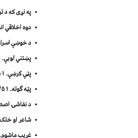
په نړی که د تياتر لنډ ت
دوه اخلاقي انحرافات . ۱
د خوښې اسرار. ۱۳۵۱ ل ل، ۴۳
پښتني لوبې. ۱۳۵۱ ل ل، ۴۴ ګڼه
پټې کرښې. ۱۳۵۱ ل ل، ۴۵ ګڼه
پټه ګوته. ۱۳۵۱ ل ل، ۴۶ ګڼه
د نفاشۍ اصطلاحات. ۳۵۱
شاعر او خلک ( ژباړه). ۱
غريب ماشوم. ۱۳۵۲ ل ل، ۳ ګڼ