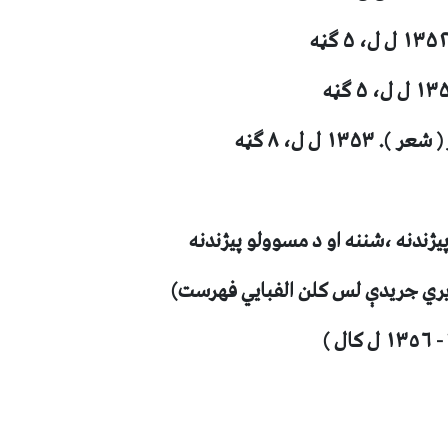
 ۱۳۵۳ ل ل، ۸ ګڼه
ژندنه ،شننه او د مسوولو پيژندنه
يري جريدې لس کلن الفبايي فهرست)