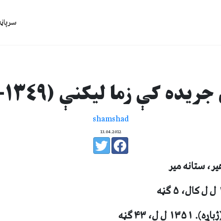
سرپاڼه
يده کې زما ليکنې (١٣٤٩-١٣٥٦)
shamshad
13.04.2012
ر، ستانه مير
۱ ل ل، ۴۳ ګڼه