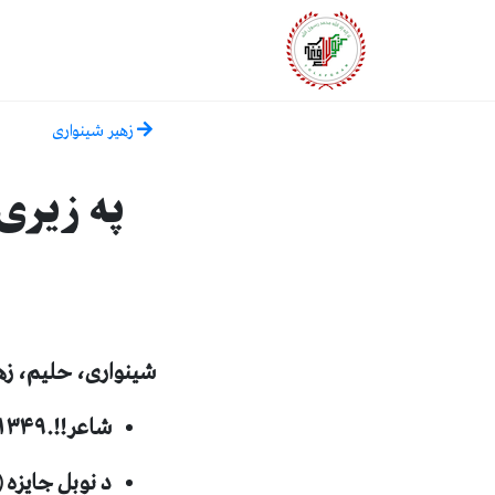
زهير شينواری
په زيری جر
شينواری، حليم، زهي
شاعر!!.۱۳۴۹ ل ل کال، ۵ ګڼه
د نوبل جايزه (ژباړه). ۳۵۱