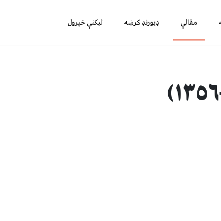
مقالې
ډیورنډ کرښه
لیکنې خپرول