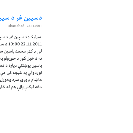
دسپين غر د سپين
- shamshad
23.11.2011
سرليک: د سپين غر د سپين
11.2011
لور ډاکټر محمد ياسين سا
ته د خپل کور د جوړولو په
ياسين پوښتنې دپاره د ده ک
اوږدوالي په نتيجه کې مې 
ماښام ډوډۍ سره وخوړل ش
دغه ليکلې پاڼې هم له ځان 