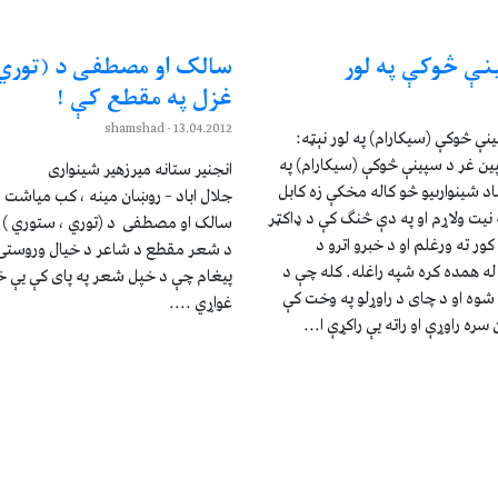
ې څوکې په لور
سالک او مصطفی د (توري 
غزل په مقطع کې !
- shamshad
13.04.2012
ې څوکې (سيکارام) په لور نېټه:
22. 10:00 د سپين غر د سپينې څوکې (سيکارام) په
انجنير ستانه ميرزهير شينواری
د شينوارىيو څو کاله مخکې زه کابل
جلال اباد – روښان مينه ، کب مياشت - ١٣٩٠ز کا
 نيت ولاړم او په دې څنگ کې د ډاکټر
سالک او مصطفی د (توري ، ستوري ) 
ور ته ورغلم او د خبرو اترو د
د شعر مقطع د شاعر د خيال وروستۍ ه
له همده کره شپه راغله. کله چې د
پيغام چې د خپل شعر په پای کې يې 
وه او د چاى د راوړلو په وخت کې
غواړي ....
سره راوړې او راته يې راکړې ا...