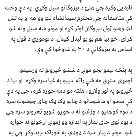
ناره يې وکړه چې هلئ د بيزوگانو سيل وکړي. په دې وخت
کې متاسفانه چې محترم سيدانشاه لټ وواهه او په تش
لټ وهلو ټول بيزوگان اوتر کړه او مونږ ښه سيل ونه شو
کړاى. خو بيا هم يو يو ليدل کيدل. د نوموړي د قول په
اساس به بيزوگانې د ٣٠ په شاوخوا کې وې.
په پنځه نيمو بجو مونږ د ششو څپرونو ته ورسيدو.
لومړى ستړې مه شې راته سپيو په غپا سره وکړه. او بيا د
څپرونو په لور ولاړو، هلته مو دمه جوړه کړه، چې په دې
کې ښځو او ماشومانو د چايو ډک ډک چاى جوشونه سره
د دوه کوچنيو د وژغنو نه د جوړو شويو ټغرونو سره چې
د يوه لوى جاى نماز په اندازه وو زمونږ اړخونو ته خواره
شو. مونږ د پياز سره د ډوډۍ په خوراک بريد وکړ چې په