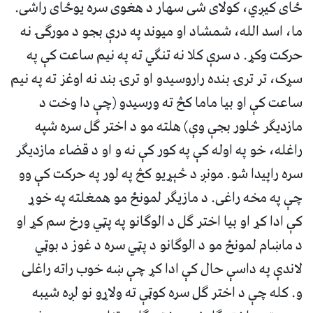
ځاى کيږي، کولاى شى سهار د هغوى سره يوځاى راشى.
ما، اسد الله، شمشاد او ميوند په درې بجو د مورگۍ نه
حرکت وکړ. د سرې کلا نه تنگي ته په نيم ساعت کې په
سړک، تر ترۍ بنده راروسيدو او ترۍ بند نه اوغز ته په نيم
ساعت کې او بيا ماما کڅ ته ورسيدو (چې دا وخت د
مازديگر څلور بجې وې) هلته مو د اختر گل سره شپه
راغله، خو په اوله کې په کور کې نه و او د قضاء مازديگر
سره راپيدا شو. مونږ د څېړيو کڅ په لور په حرکت کې وو
چې په مخه راغى. د مازيگر لمونځ مو همغلته په خوړ
کې ادا کړ او بيا اختر گل د الوگانو په پټي ورخ سم کړ او
د ماښام لمونځ مو د الوگانو د پټي سره د غوز د بوټي
لاندې په داسې حال کې ادا کړ چې ښه خوب راته راغلى
و. کله چې د اختر گل سره کوټې ته ولاړو نو لږه شيبه