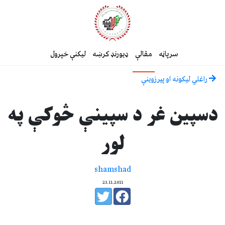
سرپاڼه
مقالې
ډیورنډ کرښه
لیکنې خپرول
راغلي ليکونه او پيرزوينې
دسپين غر د سپينې څوکې په
لور
shamshad
23.11.2011