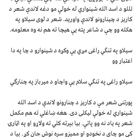
تللو د اسد الله شينواري له خولې مو دغه لاندې شعر د
کاريز د چينارونو لاندې واوريد. شعر د لوى سيلاو په
هکله وو چې د شاعر پته يې هيچا ته هم نه وه معلومه.
سيلاو په تنگي راغى مړي يې وکړه د شينوارو د چا په دا
اعتبار وو
سيلاو راغى په تنگي سلام يې واچاو د ميرباز په چنارگي
پورتنى شعر مې د کاريز د چنارونو لاندې د اسد الله
شينواري له خولې ليکلى دى. هغه ښاغلي ته هم مکمل
شعر په ياد نه وو پاتې. بيا بېرته کلي ته ولاړو او په اټارۍ
کې مو چاى د نخودو او مميزو سره نوش جان کړ. بيا د