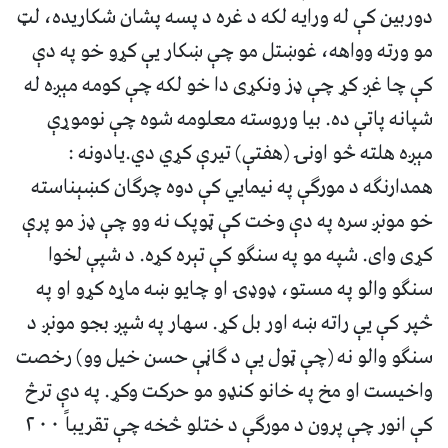
دوربين کې له ورايه لکه د غره د پسه پشان شکاريده، لټ
مو ورته وواهه، غوښتل مو چې ښکار يې کړو خو په دې
کې چا غږ کړ چې ډز ونکړى دا خو لکه چې کومه مېږه له
شپانه پاتې ده. بيا وروسته معلومه شوه چې نوموړې
مېږه هلته څو اونۍ (هفتې) تيرې کړي دي.يادونه :
همدارنگه د مورگې په نيمايي کې دوه چرگان کښېناسته
خو مونږ سره په دې وخت کې ټوپک نه وو چې ډز مو پرې
کړى واى. شپه مو په سنگو کې تېره کړه. د شپې لخوا
سنگو والو په مستو، ډوډۍ او چايو ښه ماړه کړو او په
څپر کې يې راته ښه اور بل کړ. سهار په شپږ بجو مونږ د
سنگو والو نه (چې ټول يې د گاڼې حسن خيل وو) رخصت
واخيست او مخ په خانو کنډو مو حرکت وکړ. په دې ترڅ
کې انور چې پرون د مورگې د ختلو څخه چې تقريباً ٢٠٠