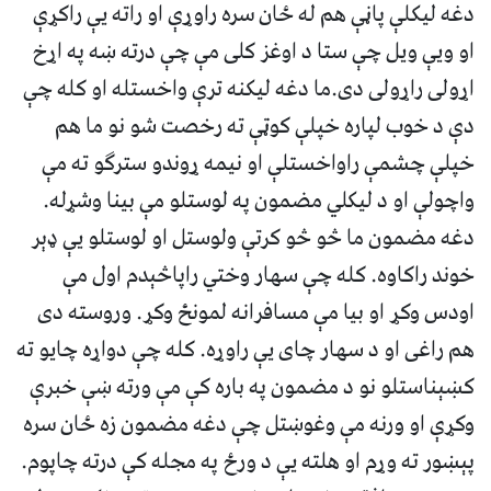
دغه ليکلې پاڼې هم له ځان سره راوړې او راته يې راکړې
او ويې ويل چې ستا د اوغز کلى مې چې درته ښه په اړخ
اړولى راړولى دى.ما دغه ليکنه ترې واخستله او کله چې
دې د خوب لپاره خپلې کوټې ته رخصت شو نو ما هم
خپلې چشمې راواخستلې او نيمه ړوندو سترگو ته مې
واچولې او د ليکلي مضمون په لوستلو مې بينا وشړله.
دغه مضمون ما څو څو کرتې ولوستل او لوستلو يې ډېر
خوند راکاوه. کله چې سهار وختي راپاڅېدم اول مې
اودس وکړ او بيا مې مسافرانه لمونځ وکړ. وروسته دى
هم راغى او د سهار چاى يې راوړه. کله چې دواړه چايو ته
کښېناستلو نو د مضمون په باره کې مې ورته ښې خبرې
وکړې او ورنه مې وغوښتل چې دغه مضمون زه ځان سره
پېښور ته وړم او هلته يې د ورځ په مجله کې درته چاپوم.