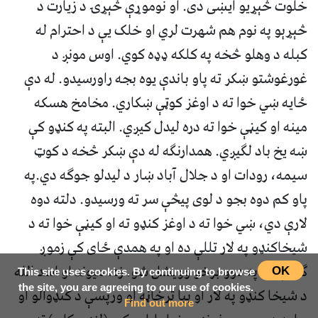
خلوت څېړيو ايښى دى. او نوموړې څېړۍ د زيارت د
څېړېو په نوم هم شهرت لري او خلک يې د احترام له
کبله د وهلو څخه په کلکه ډډه کوي. اوس مونږ د
غورغوشتو ښکر ته پاو باندې يوه بجه راورسيدو. له دې
ځايه ښي خوا ته د اوغز کوټې ښکاري. مخامخ هسکه
مينه او کيڼې خوا ته دره ليدل کيږي. البته په کنډو کې
ښه يخ باد لگيږي. همدارنگه له دې ښکر څخه د کوټ
سيمه، رودات او د جلال آباد ښار د ليدلو جوگه دي.په
پاو کم دوه بجو د لوى پيڅې سر ته ورسيدو. دلته دوه
لارې دي، ښي خوا ته د اوغز کنډو ته او کيڼې خوا ته د
شيخاکنډو په لار تللې ده او په همدې ځاى کې زموږ
گروپ بيا په دوو برخو وويشل شو. زه، ميوند او اسد الله
OK
This site uses cookies. By continuing to browse
the site, you are agreeing to our use of cookies.
د شيخا کنډو په لار او بيا ترخاڼه او ورپسې د کنډوالو او
Find out more