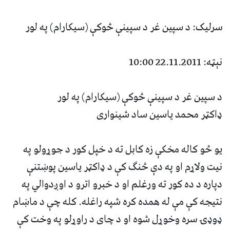
سرليک: د سپين غر د سپينې څوکې (سيکارام) په لور
نېټه: 22.11.2011 10:00
د سپين غر د سپينې څوکې (سيکارام) په لور
ډاکټر محمد ياسين ساد شينوارى
يو څو کاله مخکې زه کابل ته د خپل کور د جوړولو په
نيت ولاړم او په دې څنگ کې د ډاکټر ياسين پوښتنې
دپاره د ده کور ته ورغلم او د خبرو اترو د اوږدوالي په
نتيجه کې مې له همده کره شپه راغله. کله چې د ماښام
ډوډۍ سره وخوړل شوه او د چاى د راوړلو په وخت کې