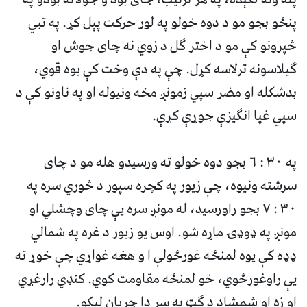
پنځو بجو مو د دوه خولو په لور حرکت پېل کړ. په تبي
څپرونو کې مو د اختر گل د زوي نه چاى جوش او
گيلاسونه ترلاسه کړل. چې په دې وخت کې يوه قوي،
بدشکله او مضر سپي زمونږ مخه ونيوله او په ناونو کې د
سپي غپا انگيزې جوړې کړې.
په ٣٠ : ٦ بجو دوه خولو ته ورسيدو هله مو د چاى
سرشته ونيوه، چې زيور په کچره سپور د څوري سره په
٣٠ : ٧ بجو راورسيد، له مونږ سره يې چاى وچشلي او
مونږ په ډوډۍ ماړه شو. اوس يو زيور د غره په شمالي
ډډه کې يوه لمنځه غورځولې ا و هغه غواړي چې خوړ ته
يې راوغورځوي، خو لمنځه مقاومت کوي. کنډي رارغړي
او زه او شمشاد د گټ په سر دا جريان ليکو.