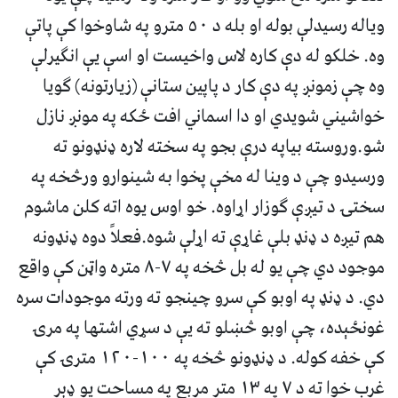
وياله رسيدلې بوله او بله د ٥٠ مترو په شاوخوا کې پاتې
وه. خلکو له دې کاره لاس واخيست او اسې يې انگيرلې
وه چې زمونږ په دې کار د پاپين ستانې (زيارتونه) گويا
خواشيني شويدي او دا اسماني افت ځکه په مونږ نازل
شو.وروسته بياپه درې بجو په سخته لاره ډنډونو ته
ورسيدو چې د وينا له مخې پخوا به شينوارو ورڅخه په
سختۍ د تيږې گوزار اړاوه. خو اوس يوه اته کلن ماشوم
هم تيږه د ډنډ بلې غاړې ته اړلې شوه.فعلاً دوه ډنډونه
موجود دي چې يو له بل څخه په ٧-٨ متره واټن کې واقع
دي. د ډنډ په اوبو کې سرو چينجو ته ورته موجودات سره
غونځېده، چې اوبو څښلو ته يې د سړي اشتها په مرۍ
کې خفه کوله. د ډنډونو څخه په ١٠٠-١٢٠ مترۍ کې
غرب خوا ته د ٧ په ١٣ متر مربع په مساحت يو ډېر