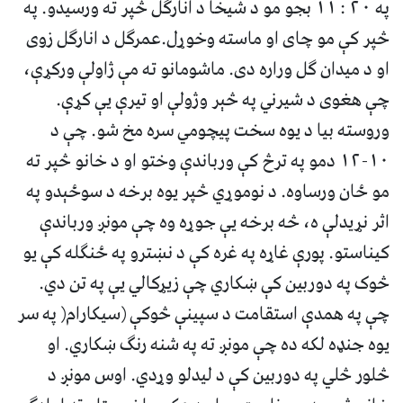
په ٢٠ : ١١ بجو مو د شيخا د انارگل څپر ته ورسيدو. په
څپر کې مو چاى او ماسته وخوړل.عمرگل د انارگل زوى
او د ميدان گل وراره دى. ماشومانو ته مې ژاولې ورکړې،
چې هغوى د شيرني په څېر وژولې او تيرې يې کړې.
وروسته بيا د يوه سخت پيچومي سره مخ شو. چې د
١٠-١٢ دمو په ترڅ کې ورباندې وختو او د خانو څپر ته
مو ځان ورساوه. د نوموړي څپر يوه برخه د سوځېدو په
اثر نړيدلې ه، څه برخه يې جوړه وه چې مونږ ورباندې
کيناستو. پورې غاړه په غره کې د نښترو په ځنگله کې يو
څوک په دوربين کې ښکاري چې زيړکالي يې په تن دي.
چې په همدې استقامت د سپينې څوکې (سيکارام( په سر
يوه جنډه لکه ده چې مونږ ته په شنه رنگ ښکاري. او
څلور څلي په دوربين کې د ليدلو وړدي. اوس مونږ د