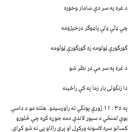
د غره په سر دې ښامار وخوره
چې ډلې ډلې پاډوگر درخېژومه
گورگورې ټولومه زه گورگورې ټولومه
د غره په سر مې در نظر شو
دا زنگولى يار زما په کې راځينه
په ٣٥ : ١١ ژورې پونگې ته راورسيدو. هلته مو د داسې
يوې لمنځي د سيور لاندې دمه جوړه کړه چې څلورو
کسانو سره لاسونه ورکړل او پرې راتاو يې نه شو کړاى.