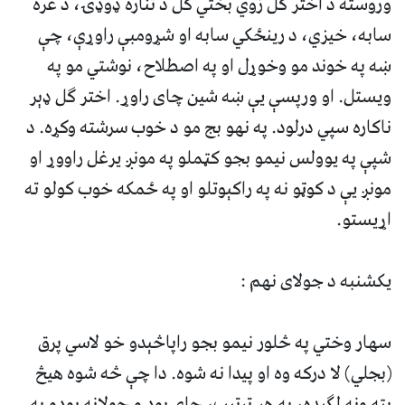
وروسته د اختر گل زوي بختي گل د تناره ډوډۍ، د غره
سابه، خيزي، د رينځکي سابه او شړومبې راوړې، چې
ښه په خوند مو وخوړل او په اصطلاح، نوشتي مو په
ويستل. او ورپسې يې ښه شين چاى راوړ. اختر گل ډېر
ناکاره سپي درلود. په نهو بج مو د خوب سرشته وکړه. د
شپې په يوولس نيمو بجو کټملو په مونږ يرغل راووړ او
مونږ يې د کوټو نه په راکېوتلو او په ځمکه خوب کولو ته
اړيستو.
يکشنبه د جولاى نهم :
سهار وختي په څلور نيمو بجو راپاڅېدو خو لاسي پرق
(بجلي) لا درکه وه او پيدا نه شوه. دا چې څه شوه هيڅ
پته ونه لگېده، په هر ترتيب، جاى بود و جولانه بودو په