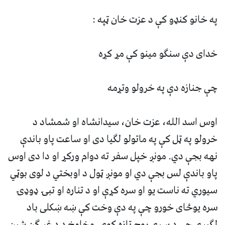
په خانو کنډو کې د عزت خان ټپه :
خداى دې سنگو مينو کې مړ کړه
چې جنازه دې په خرولو وتړمه
اوس اسد الله، عزت خان، سيدانشاه او شمشاد د
خرولو په ټل کې په ماتولو لگيا دى او ساعت پاو باندې
نهه بجې دي. مونږ خپل سفر ته دوام ورکړ او دا دى اوس
پاو باندې لس بجې دي او مونږ ټول د اوبختي د لوى بوټي
سيوري ته ناست يو او سره کړې او د تناره او تبۍ ډوډۍ
سره يوځاى خورو چې په دې وخت کې ښه ښکلى باد
لگيږي چې د سړي روح تازه کوي. مخامخ د د غر گڼ شين