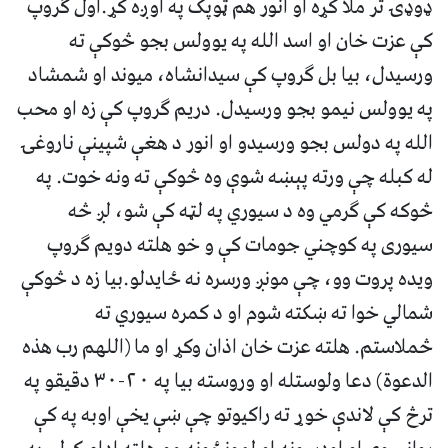
ډوډۍ تر ملا کړه او انور هم ټوپک په اوږه کړ.اول گروپ
کې عزت خان او اسد الله په يوولس بجو څوکې ته
ورسيدل، بيا بل گروپ کې سيدانشاه، ميوند او شمشاد
په يوولس نيمو بجو ورسيدل. دريم گروپ کې زه او محب
الله په دولس بجو ورسيدو او انور د هغې شپينې ناروغۍ
له کبله چې ورته پېښه شوې وه څوکې ته ونه خوت. په
څوکه کې گرمي وه د سيوري په لټه کې شو، لږ څه
سيورى په کوچني جومات کې و خو هلته دويم گروپ
ويده پروت وو، چې مونږ ورسره نه ځايدلو.بيا زه د څوکې
شمالي خوا ته ښکته شوم او د کمره سيوري ته
څملاستم. هلته عزت خان اذان وکړ او ما (اللهم رب هذه
الدعوة) دعا ولوستله او وروسته بيا په ٢٠-٣٠ دقيقو په
ترڅ کې لاندې خوړ ته راکيوتو چې ښې يخې اوبه په کې