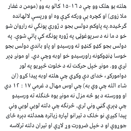
هلته يو هلک وو چې د ١٦-١٥ کالو به وو (مومن د غفار
ملا زوى) او کچره يې ورکه کړې وه او ورپسې لالهانده
گرځيده.په پاوکم دولس بجو د ژورې پونگې نه راروان شو
خو د ما نه د سرپوغوټۍ په ژوره پونگه کې پاتې شوې. په
دولس بجو کډو کنډو ته ورسيدو او پاو باندې دولس بجو
خوسا ډنډوکونه راورسيدو خو اوبه وچې دي. او مونږ ډېر
تږي وو. مونږ خپل حرکت ته د خلوت څېړيو په لور
دوامورکړ، خداى دې وکړي چې هلته اوبه پيدا کړو (ان
شاء الله چې وي به) چې اوس مهال د غرمې ١٧ : ١٢ دي
او وورسته د يو څه مزل نه مونږ يوه ځنگله ته ورسيدو
چې ډېرې گڼې ونې لري. څرنگه چې دلته لويې لويې ونې
پيدا کيږي نو خلک د تيرانو لپاره زياتره همدلته دېره ځاى
جوړوي او د خپل ضرورت وړ لاړي او تيران دلته ترلاسه