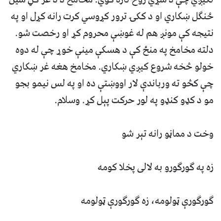
ځنگل ښکاري او د ککۍ ترور کړوسي کرت رانه کړل او په
نتيجه کې مونږ هم له غوښې محروم کړ او رخصت شو.
دلته مخامخ په منځ کې د هسکې مينې خوړ چې له دوه
خولو څخه شروع کيږي ښکاري. مخامخ هغه غر ښکاري
چې کڅو ته ورباندې لار اووښتې ده او په لس نيمو بجو
مو د کډو کنډو په لور حرکت پېل کړ. وسلام.
وخت د مماڼو رانه تېر شو
زه په گورگورو به لالى پخلا کومه
گورگورې ټولومه، زه گورگورې ټولومه