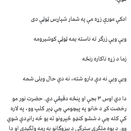
ادکې مورې زړه مې په شمار شپاړس ټوټې دى
ويې ويې زرگر ته ناسته يمه ټوټې کوشيرومه
زما د زړه ناکاره رنځه
ويې ويې نه دې دارو شته، نه دې حال ويلى شمه
دا دي اوس ٣ بجې او پنځه دقيقې دي. حضرت نور مو
رخصت کړ د خانو په پيچومي چې ډېر کلپ وو، په لاره
کې کله چې د ششو کنډو څپرونو ته يو څه رانږدې شوي
وو. د يوه ملگري سترگې د بيزوگانو په رمه ولگيدې او دا