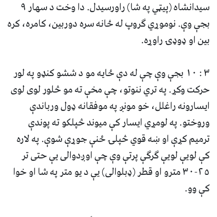
سيدانشاه (پيټي په شا) راورسيدل. دا وخت د سهار ٩
بجې وې. نوموړي ګروپ له ځانه سره دوربين، کامره، کره
بين او ډوډۍ راوړه.
٣ : ١٠ بجې وې چې له دې ځايه مو د ششو کنډو په لور
حرکت وکړ. په تري ننوتو، چې مخې ته مو څلور لوى لوى
ايسارونه راغلل، خو مونږ په موفقانه ډول ورباندې
وروختو. په لومړي ايسار کې ميوند څپلکو ته پوندې
ترميم کړې او ښه قوي څپلۍ ځنې جوړې شوې. په لاره
کې لويې لويې گرگې پرتې وې چې اوږدوالى يې حتى تر
٢٥-٣٠ مترو او قطر (ډبلوالى) يې د يو متر په شا او خوا
کې وو.