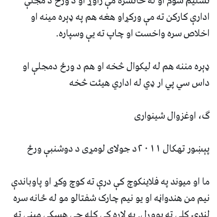
تسليم شوم او له ځانسره مې راوړ او د ورځ د مجلې
ادارې کارکن ته مې ورکړاو هغه هم په ډېره مينه او
اخلاص سره واخست او چاپ ته يې وسپاره.
ډېره مننه هم له ليکوال څخه او هم د ورځ دمجلې او
داس سي پي ار ډي له اداري هيئت څخه
گ، اوغزوال شينوارى
پېښور تهکال ٢٠١١د جولاى لومړى د دوشنبې ورځ
ما او ميوند په فلاينکوچ کې درې ته کوچ وکړ او پاوباندې
نيم من هندواڼه او يو نيم چارک شفتالو مو له ځانه سره
لنډۍ کلي ته يووړل. په لاره کې کله چې هسکې مينې ته