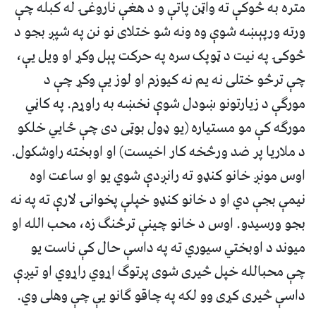
متره به څوکې ته واټن پاتې و د هغې ناروغۍ له کبله چې
ورته ورپېښه شوې وه ونه شو ختلاى نو نن په شپږ بجو د
څوکۍ په نيت د ټوپک سره په حرکت پېل وکړ او ويل يې،
چې ترڅو ختلى نه يم نه کيوزم او لوز يې وکړ چې د
مورگې د زيارتونو ښودل شوې نخښه به راوړم. په کاڼي
مورگه کې مو مستياره (يو ډول بوټى دى چې ځايي خلکو
د ملاريا پر ضد ورڅخه کار اخيست) او اوبخته راوشکول.
اوس مونږ خانو کنډو ته رانږدې شوي يو او ساعت اوه
نيمې بجې دي او د خانو کنډو خپلې پخوانۍ لارې ته په نه
بجو ورسيدو. اوس د خانو چينې ترڅنگ زه، محب الله او
ميوند د اوبختي سيوري ته په داسې حال کې ناست يو
چې محبالله خپل څيرى شوى پرتوگ اړوي راړوي او تيږې
داسې څيرى کړى وو لکه په چاقو گانو يې چې وهلى وي.