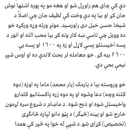
دې کې چاى هم راوړل شو او هغه مو په پوره اشتها نوش
جان کړ او بيا په دې وخت کې لطيف جان چې اصلاً د
شيخا حسن خيل دى راورسيد. مونږ ورته وړه ورکړه خو
ده وويل چې تاسې ښه کار ونه کړ بيا محب الله او انور د
پسه اخيستلو پسې لاړل او زه په ١٦٠٠ او پسه يې
٢٦٠٠ بيه کړ. خو معامله تر بحث لاندې ده او اوس شپږ
نيمې بجې دي.
خو وروسته بيا د يارمک (يار محمد) ماما په اوزه (دوه
کلنه وچه) دعا وشوه او په دوه زره پاکستانيو کلدارو
واخيستل شوه او ذبح شوه. د ماښام د شروع سره لړمون
خارج شو او يينه (ځيگر) د پټو دانو لپاره ځانگړى
(تخصيص) کړاى شو.د شپې له خوا په څپر کې همدا