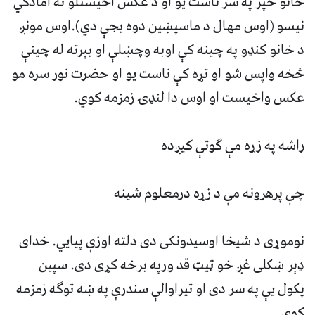
خانو څپر په سر ناست يو او د عکس اخيستلو ته امادگي
نيسو (اوس مهال د ماسپښين دوه بجې دي).اوس مونږ
د خانو کنډو په چينه کې اوبه وچښلې او بېرته له چينې
څخه واپس شو او تړه کې ناست يو او حضرت نور سره مو
عکس واخيست او اوس دا لنډۍ زمزمه کوي.
راشه په زړه مې گوتې کيږده
چې پرهرونه مې د زړه درمعلوم شينه
نوموړى د شيخا اوسيدونکى دى دلته اوزې پيايي. خداى
ډېر ښکلى غږ خو ټيټ قد ورپه برخه کړى دى. سپين
پکول يې په سر دى او تيراوالې سندرې په ښه توگه زمزمه
کوي.