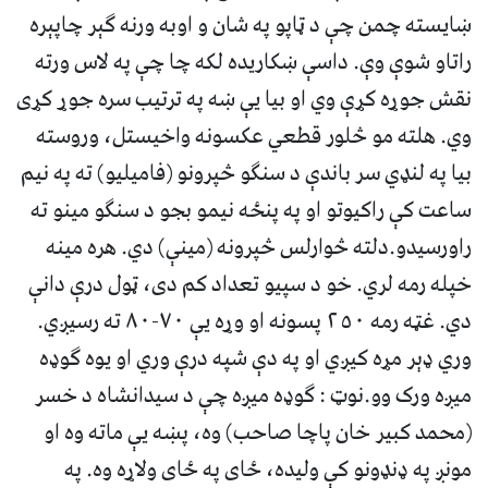
ښايسته چمن چې د ټاپو په شان و اوبه ورنه گېر چاپېره
راتاو شوې وې. داسې ښکاريده لکه چا چې په لاس ورته
نقش جوړه کړې وي او بيا يې ښه په ترتيب سره جوړ کړى
وي. هلته مو څلور قطعي عکسونه واخيستل، وروسته
بيا په لنډي سر باندې د سنگو څپرونو (فاميليو) ته په نيم
ساعت کې راکيوتو او په پنځه نيمو بجو د سنگو مينو ته
راورسيدو.دلته څوارلس څپرونه (مينې) دي. هره مينه
خپله رمه لري. خو د سپيو تعداد کم دى، ټول درې دانې
دي. غټه رمه ٢٥٠ پسونه او وړه يې ٧٠-٨٠ ته رسيږي.
وري ډېر مړه کيږي او په دې شپه درې وري او يوه گوډه
ميږه ورک وو.نوټ : گوډه ميږه چې د سيدانشاه د خسر
(محمد کبير خان پاچا صاحب) وه، پښه يې ماته وه او
مونږ په ډنډونو کې وليده، ځاى په ځاى ولاړه وه. په