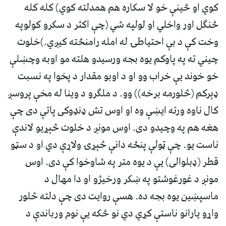
کوي او ځينې خو لا سکاره هم همدلته کوي) کله کله
ځنگل اور واخلي او لولپه شي (چې اکثر د سکرو کولوپه
وخت کې د بې احتياطۍ له امله رامنځته کيږي.)خلوت
چيني ته په پاوکم يوه بجه ورسيدو هلته مو اوبه وچښلې
خو خوند يې خراب وو او د اوبو مقدار د پخوا په نسبت
ډېرکم (څلورمه برخه)) وو. د ملگرو د وينا له مخې پروسږ
کال ناوه ورته ايښې وه او اوس تش ډنډوکى پاتې دى چې
هغه هم په وچيدو دى. اوس مونږ د خلوت څېړيو لاندې
ناست يو. چې ټولې پنځه دانې څېړۍ ولاړې دي او د سټو
قطر (ډبلوالى) يې د يوه متر په شاوخوا کې دى. اوس
مونږ د غورغوشتو په ښکر ورخيژو او دا مهال د
ماسپښين يوه بجه ده. هسې روايت دى چې دلته څلور
واړو يارانو ناستې کړي دي نو ځکه يې نوم ورباندې د