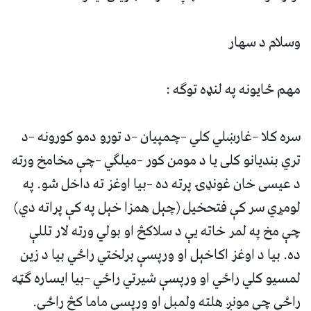
وسلام د سهار
مهم ځايونه په لنډه توگه :
سره کلا –غارښلي کلي –چمپيان –د تورو دمو کورونه –د
تري بنديانو کلى يا د مومن کور –ميلگي –چې مخامخ ورته
د عيسى خان غونډۍ پرته ده –بيا اوغز ته داخل شو. په
لومړي سر کې فتحخيل (چېل همزا خېل په کې پراته دي)
چې مخ په لمر خاته يې د سلاکڅ او بولي ورته لار تللې
ده. بيا د اوغز اکاخېل او ورپسې برلختي راځي بيا د زين
لمسيو کلي راځي او ورپسې شيرتي راځي –بيا ايساره گټه
راځي چې مونږ هلته ولمبل او ورپسې ماما کڅ راځي.