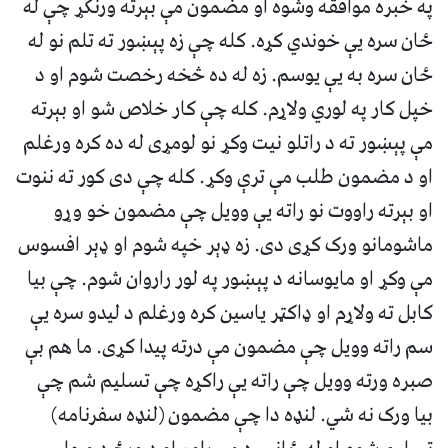
په خبره موافقه وشوه او مضمون مې بېرته ورنکړ چې له
ځان سره يې خوندي کړه. کله چې زه پېښور ته تلم نو له
ځان سره به يې يوسم. زه له ده څخه رخصت شوم او د
خپل کار په لوري ولاړم. کله چې کار خلاص شو او بېرته
مې پېښور ته د راتلو نيت وکړ نو لومړى له ده کره ورغلم
او د مضمون طلب مې ترې وکړ. کله چې دى کور ته ننوت
او بېرته راووت نو راته يې وويل چې مضمون خو وړو
ماشومانو ورک کړى دى. زه ډېر خپه شوم او ډېر افسوس
مې وکړ او مايوسانه د پېښور په لور راروان شوم. چې بيا
کابل ته ولاړم او ډاکټر ياسين کره ورغلم د ليدو سره يې
سم راته وويل چې مضمون مې درته پيدا کړى. ما هم بې
صبره ورته وويل چې راته يې راکړه چې تسليم شم چې
بيا ورک نه شي. لنډه دا چې مضمون (لنډه سفرنامه)