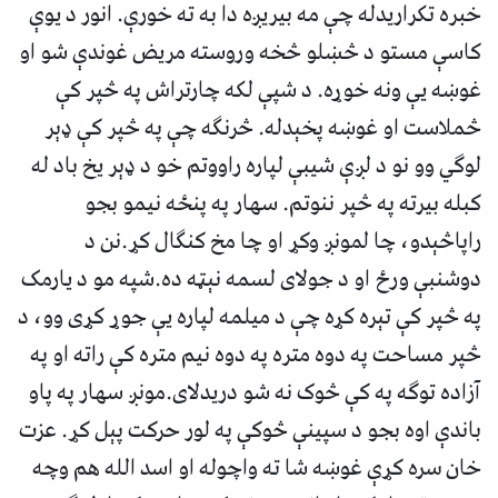
خبره تکراريدله چې مه بيريږه دا به ته خورې. انور د يوې
کاسې مستو د څښلو څخه وروسته مريض غوندې شو او
غوښه يې ونه خوړه. د شپې لکه چارتراش په څپر کې
څملاست او غوښه پخېدله. څرنگه چې په څپر کې ډېر
لوگي وو نو د لږې شيبې لپاره راووتم خو د ډېر يخ باد له
کبله بيرته په څپر ننوتم. سهار په پنځه نيمو بجو
راپاڅېدو، چا لمونږ وکړ او چا مخ کنگال کړ.نن د
دوشنبې ورځ او د جولاى لسمه نېټه ده.شپه مو د يارمک
په څپر کې تېره کړه چې د ميلمه لپاره يې جوړ کړى وو، د
څپر مساحت په دوه متره په دوه نيم متره کې راته او په
آزاده توگه په کې څوک نه شو دريدلاى.مونږ سهار په پاو
باندې اوه بجو د سپينې څوکې په لور حرکت پېل کړ. عزت
خان سره کړې غوښه شا ته واچوله او اسد الله هم وچه