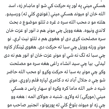
هسکې مينې په لور په حرکت کې شو او ماښام زه، اسد
الله خان او ميوند هسکې مينې (غونډي کلي ته) ورسيدو.
هلته مو د محب الله سره د غره د تللو موضوع د بحث
لاندې ونيوه. هغه وويل چې مونږ هم د انور او عزت خان
سره مصلحت کړى دى او هغوى هم د تللو نيت لري. نو
مونږ ورته وويل چې سبا ته حرکت دى. هغوى ټينگار کاوه
چې سبا ته تگ نه شي او مونږ عزت خان او انور هم نه دى
ليدلى. بيا چې سيد انشاء راغى هغه سره مو مصلحت
وکړ چې مونږ به سبا ته حرکت وکړو او محب الله حاضر
شو چې د جلال آباد نه د کامرې لپاره فلم راوړي. مونږ
شپه د خير الله ماما کره وکړه او سهار پاس د هسکې
مينې (مورگۍ) ته ولاړو. شنبه د جولاى اتمه : هغه وو
چې زه او ميوند بلوڅ کلي ته پوريوتو، انجنير صاحب مو