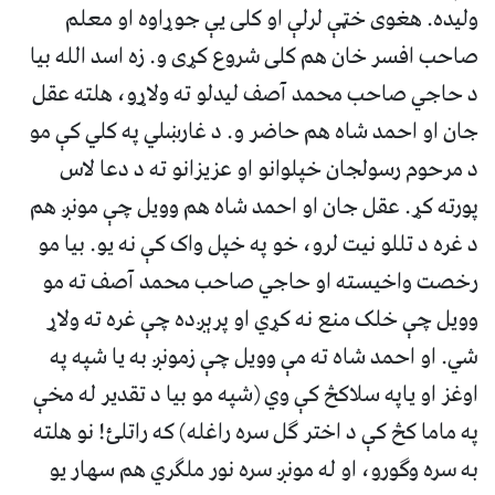
وليده. هغوى خټې لرلې او کلى يې جوړاوه او معلم
صاحب افسر خان هم کلى شروع کړى و. زه اسد الله بيا
د حاجي صاحب محمد آصف ليدلو ته ولاړو، هلته عقل
جان او احمد شاه هم حاضر و. د غارښلي په کلي کې مو
د مرحوم رسولجان خپلوانو او عزيزانو ته د دعا لاس
پورته کړ. عقل جان او احمد شاه هم وويل چې مونږ هم
د غره د تللو نيت لرو، خو په خپل واک کې نه يو. بيا مو
رخصت واخيسته او حاجي صاحب محمد آصف ته مو
وويل چې خلک منع نه کړي او پرېږده چې غره ته ولاړ
شي. او احمد شاه ته مې وويل چې زمونږ به يا شپه په
اوغز او ياپه سلاکڅ کې وي (شپه مو بيا د تقدير له مخې
په ماما کڅ کې د اختر گل سره راغله) که راتلئ! نو هلته
به سره وگورو، او له مونږ سره نور ملگري هم سهار يو