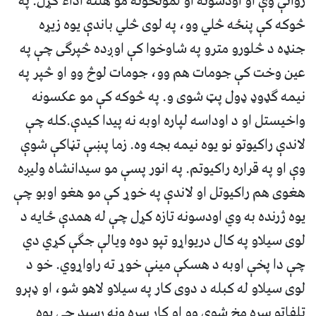
روانې وې او اودسونه او لمونځونه مو هلته اداء کړل. په
څوکه کې پنځه څلي وو، په لوى څلي باندې يوه زيړه
جنډه د څلورو مترو په شاوخوا کې اوږده څپرگى چې په
عين وخت کې جومات هم وو، جومات لوڅ وو او څپر په
نيمه گډوډ ډول پټ شوى و. په څوکه کې مو عکسونه
واخيستل او د اوداسه لپاره اوبه نه پيدا کيدې.کله چې
لاندې راکيوتو نو يوه نيمه بجه وه. زما پښې تڼاکې شوې
وې او په قراره راکيوتم. په انور پسې مو سيدانشاه وليږه
هغوى هم راکيوتل او لاندې په خوړ کې مو هغو اوبو چې
يوه ژرنده به وي اودسونه تازه کړل چې له همدې ځايه د
لوى سيلاو په کال دريواړو تپو دوه ويالې جگې کړي دي
چې دا پخې اوبه د هسکې مينې خوړ ته راواړوي. خو د
لوى سيلاو له کبله د دوى کار په سيلاو لاهو شو، او ډېرو
تلفاتو سره مخ شوي وو او کار سره ونه رسيد چې يوه