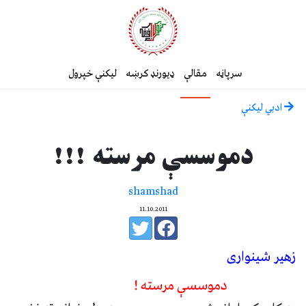
سرپاڼه
مقالې
ډیورنډ کرښه
لیکنې خپرول
ادبي ليکنې
دموسسې مرسته !!!
shamshad
11.10.2011
زهير شينواری
دموسسې مرسته !