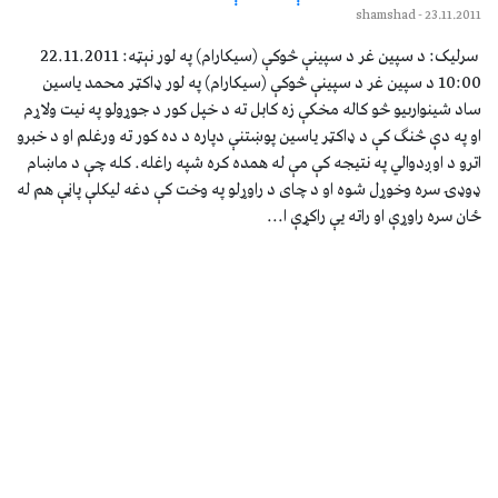
- shamshad
23.11.2011
سرليک: د سپين غر د سپينې څوکې (سيکارام) په لور نېټه: 22.11.2011
10:00 د سپين غر د سپينې څوکې (سيکارام) په لور ډاکټر محمد ياسين
ساد شينوارىيو څو کاله مخکې زه کابل ته د خپل کور د جوړولو په نيت ولاړم
او په دې څنگ کې د ډاکټر ياسين پوښتنې دپاره د ده کور ته ورغلم او د خبرو
اترو د اوږدوالي په نتيجه کې مې له همده کره شپه راغله. کله چې د ماښام
ډوډۍ سره وخوړل شوه او د چاى د راوړلو په وخت کې دغه ليکلې پاڼې هم له
ځان سره راوړې او راته يې راکړې ا...