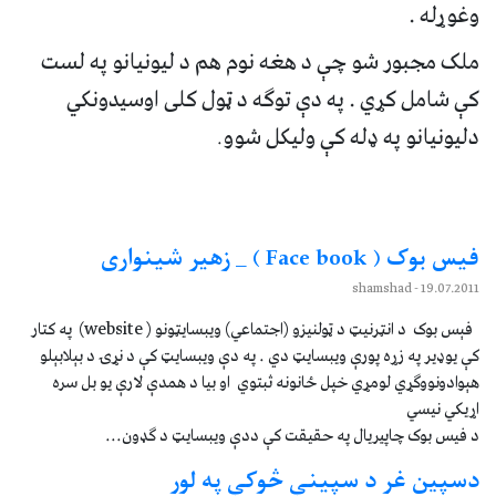
وغوړله .
ملک مجبور شو چې د هغه نوم هم د ليونيانو په لست
کې شامل کړي . په دې توګه د ټول کلی اوسيدونکي
دليونيانو په ډله کې وليکل شوو
.
فيس بوک ( Face book ) _ زهير شينواری
- shamshad
19.07.2011
فېس بوک د انټرنيټ د ټولنيزو (اجتماعي) ويبسايټونو ( website) په کتار
کې يوډير په زړه پورې ويبسايټ دي . په دې ويبسايټ کې د نړۍ د بېلابېلو
هېوادونووګړي لومړي خپل ځانونه ثبتوي او بيا د همدې لارې يو بل سره
اړيکي نيسي
د فيس بوک چاپيريال په حقيقت کې ددې ويبسايټ د ګډون...
دسپين غر د سپينې څوکې په لور