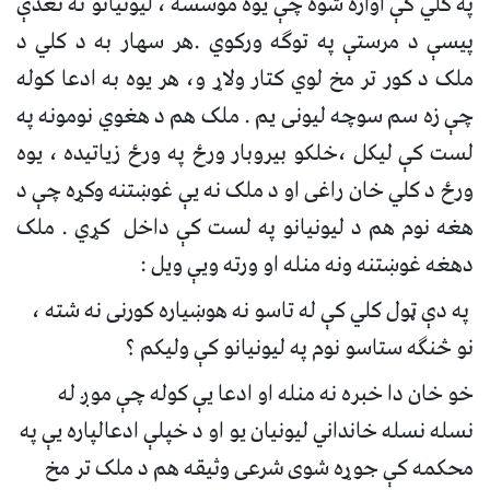
په کلي کې اوازه شوه چې يوه موسسه ، ليونيانو ته نغدې
پيسې د مرستې په توګه ورکوي .هر سهار به د کلي د
ملک د کور تر مخ لوي کتار ولاړ و، هر يوه به ادعا کوله
چې زه سم سوچه ليونی يم . ملک هم د هغوي نومونه په
لست کې ليکل ،خلکو بيروبار ورځ په ورځ زياتيده ، يوه
ورځ د کلي خان راغی او د ملک نه يې غوښتنه وکړه چې د
هغه نوم هم د ليونيانو په لست کې داخل کړي . ملک
دهغه غوښتنه ونه منله او ورته ويې ويل :
په دې ټول کلي کې له تاسو نه هوښياره کورنی نه شته ،
نو څنګه ستاسو نوم په ليونيانو کې وليکم ؟
خو خان دا خبره نه منله او ادعا يې کوله چې موږ له
نسله نسله خانداني ليونيان يو او د خپلې ادعالپاره يې په
محکمه کې جوړه شوی شرعی وثيقه هم د ملک تر مخ