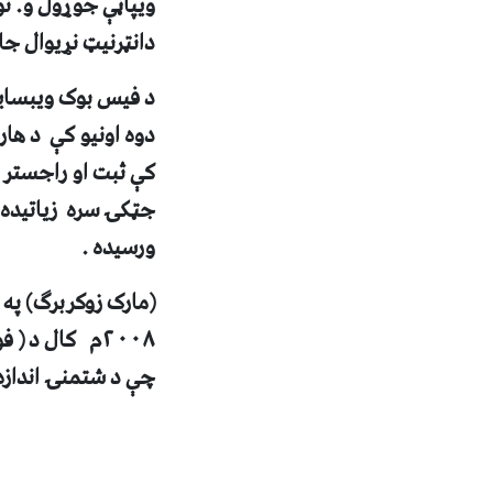
ويپاڼې جوړول و
.
ن
دانټرنيټ نړيوال جا
د فيس بوک ويبسايټ
دوه اونيو کې د ها
کې ثبت او راجستر 
جټکۍ سره زياتيده ،
ورسيده .
(مارک زوکربرگ) په 
٢٠٠٨م کال د (
فو
چې د شتمنۍ اندازه يې په هغه وخت