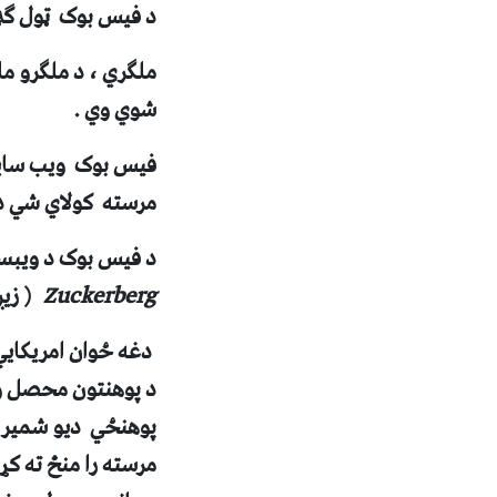
د فيس بوک ټول ګډو
ملګري ، د ملګرو م
شوي وي .
فيس بوک ويب سايټ
مرسته کولاي شي د 
د فيس بوک د ويب
Zuckerberg
( زيږ
دغه ځوان امريکايي
د پوهنتون محصل و 
پوهنځي ديو شمير ن
مرسته را منځ ته کړ