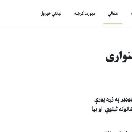
مقالې
ډیورنډ کرښه
لیکنې خپرول
وډير په زړه پورې
ونه ثبتوي او بيا