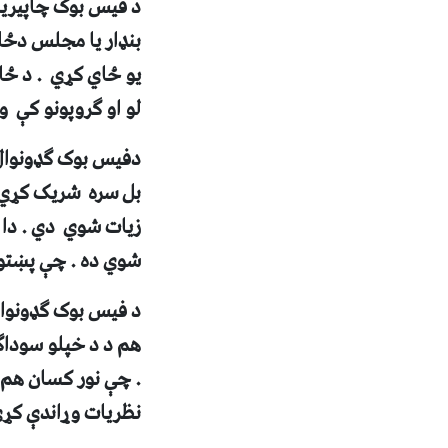
د فيس بوک چاپيريال
بنډار يا مجلس دځا
يو ځاي کړي . د ځان
لو او ګروپونو کې 
دفيس بوک ګډونوال 
بل سره
شريک کړي. 
شوي ده . چې پښتو 
د فيس بوک ګډونوال 
هم د د خپلو سوداګر
. چې نور کسان هم پ
نظريات وړاندې کړي