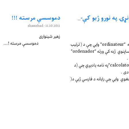
نړۍ په نورو ژبو کې-_
دموسسې مرسته !!!
- shamshad
11.10.2011
زهير شينواری
دموسسې مرسته !...
په فرانسوي کې کمپيوټر ته "ordinateur" وايي چې د ( ترتيب
کونکي ) معنی لري ، په هساپنوي ژبه کې ورته "ordenador"
.
په ايټا ليا يې ژبه کې د "calcolatore"په نامه ياديږي چې (د
دی .
 ،هغوي وايي چې رايانه د فارسي ژبې د(