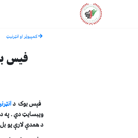
کمپيوټر او انټرنيټ
فيس بوک ( Face book
فېس بوک د
انټرن
ويبسايټ دي . په دې
د همدې لارې يو بل