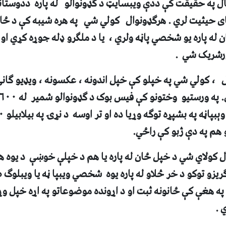
 په حقيقت کې ددې ويبسايټ د ګډونوالو له پاره ددوستانو ا
ی حيثيت لري . هرګډونوال کولي شي په هره شيبه کې د ځا
 له پاره يو شخصي پاڼه ولري ، يا د ملګرو ډله جوړه کړي او ي
ورشريک شي .
، کولي شي په خپلو کې خپل اندونه ، عکسونه ، ويډيو ګانې 
په ورستيو وختونو کې فيس بوک د ګډونوالو شمير له
۶۰۰
هم په دې ژبو کې راځي.
کولاي شي د خپل ځان له پاره يا هم د خپلې خوښې د يوه هنرم
يزو توکو د خر څلاو له پاره يوه شخصي ويبپا ڼه يا ويبلوګ
ه هغې کې ځانونه ثبت او د اړونده موضوعاتو په اړه خپل وړا
 .