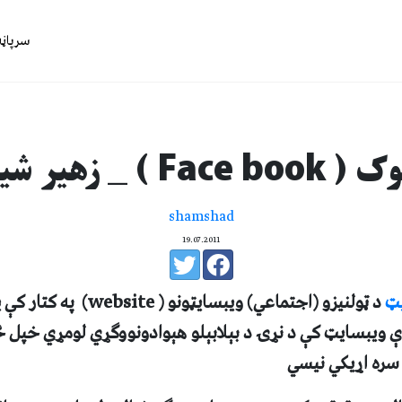
سرپاڼه
 ) _ زهير شينواری
shamshad
19.07.2011
يټ
د ټولنيزو (اجتماعي) ويبسايټونو (
website
) په کتار کې ي
 ويبسايټ کې د نړۍ د بېلابېلو هېوادونووګړي لومړي خپل ځان
 سره اړيکي نيسي