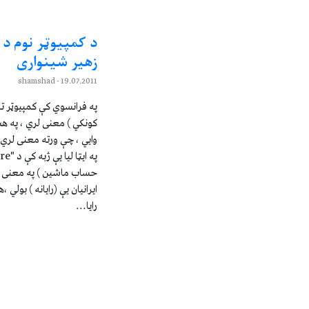
د کمپيوټر نوم د 
زهير شينواری
- shamshad
19.07.2011
وايي ، چې ورته معنی لري 
حساب ماشين ) په معنی 
ايرانيان يې (رايانه ) بولي
رايا...