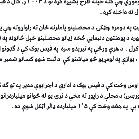
وموړي
ل ته داخله کړه .
 په دومره چټکۍ د محصلينو پاملرنه ځان ته راواړوله چې يو
رورد د پوهنتون دنيمايي څخه زياتو محصلينو خپل ځانونه په
کړل . د هرې ورځې په تيريدو سره په فيس بوک کې د ګډونوال
 يوازې په لومړيو څو مياشتو کې د ثبت شوو کسانو شمير ملي
اوس وخت کې د فيس بوک د ادارې د اجرايوي مدير په تو ګه ک
ربس) د مجلې د راپور له مخې د نړۍ يو له ځوانو ميلياردران
 کې ۱٬۵ ميليارده ډالر اټکل شوې ده .