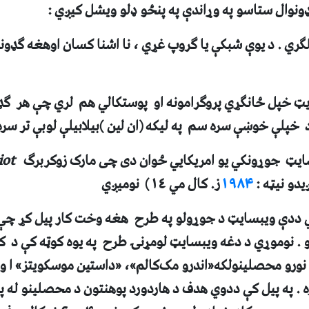
نوال ستاسو په وړاندې په پنځو ډلو ويشل کيږي :
لګري . د يوې شبکې يا ګروپ غړي ،
نا اشنا کسان
اوهغه ګډون
 خپل ځانګړي پروګرامونه او پوستکالي هم لري چې هر ګډ 
خپلې خوښې سره سم په ليکه (ان لين )بيلابيلې لوبې تر سره
سايټ جوړونکي
يو امريکايي ځوان
دی چی مارک زوکربرگ
iot
يدو نيټه :
۱۹۸۴
ز. کال مي ١٤
) نوميږي
 ددې ويبسايټ د جوړولو په طرح هغه وخت کار پيل کړ چې 
. نوموړي د دغه ويبسايټ لومړنۍ طرح په يوه کوټه کې د ک
ورو محصلينولکه«اندرو مک‌کالم»، «داستين موسکويتز» ا و
ه . په پيل کې ددوي هدف د هاردور
د پوهنتون د محصلينو له پا