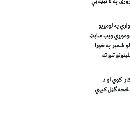
چې کله خپله طرح بشپړه کړه نو د ۲۰۰۴ ز. کال د فبرورۍ په ٤ نيټه يې
ازې په لومړيو
 نوموړي ويب سايټ
و شمير په خورا
نونو تنو ته
ار کوي او د
و څخه ګڼل کيږي