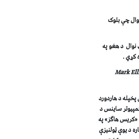
وال چې بلوک
نوال د هغو په
 کړي .
Mark Ell
پخپله د هاردورد
مپيوتر ساينس د
 «کريس هاگز» په
ره د يوې ټولنيزې