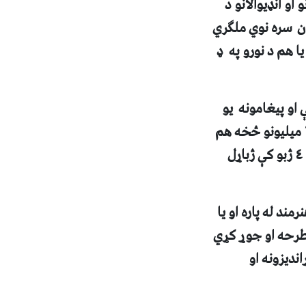
و انډيوالانو د
ن سره نوي ملګري
ا هم د نورو په ډ
او پيغامونه يو
ميليونو څخه هم
زيات شوي دي . دا وېبپاڼه په بشپړه توګه وړيا ده او تر اوسه د نړۍ په بيلابيلو ٤٠ ژبو کې ژباړل
ند له پاره او يا
 طرحه او جوړ کړي
نديزونه او