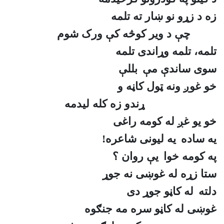
زه د زړو نو ښار ته تلمه
چې د وير کوڅه کې ورک شوم
تلمه، تلمه وړاندی تلمه
سوی ساندې مې
بللې
خو غوږ ونه ټول کاڼه و
ړندو زه کله ليدمه
خو يو غږ له کومه راغی
يه ساده
يه ليونی شاعره!
په کومه خوا
يې روان ؟
ستا زړه له غوښی نه جوړ
دلته
له کاڼو جوړ دی
غوښی له کاڼو سره مه جنګوه