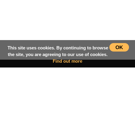
OK
This site uses cookies. By continuing to browse
the site, you are agreeing to our use of cookies.
Find out more
سرپاڼه
اسلامي‌ښونه
ډیورنډ‌کرښه
کتابونه
بحث فورمونه
شاعران
ټول افغان تګلاره