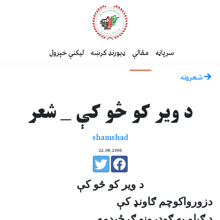
سرپاڼه
مقالې
ډیورنډ کرښه
لیکنې خپرول
شعرونه
د وير کو څو کې _ شعر
shamshad
22.08.2006
د وير کو څو کې
دزورواکو
چم ګاونډ کې
د ګيلو په ګودرونو ګرځيدمه