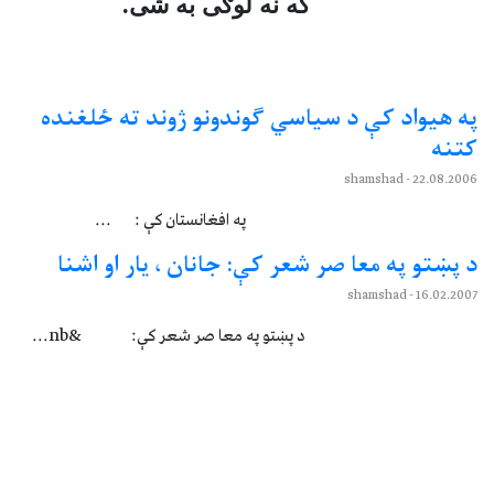
که نه لوګی به شی.
په هيواد کې د سياسي ګوندونو ژوند ته ځلغنده
کتنه
- shamshad
22.08.2006
په افغانستان کې : ...
د پښتو په معا صر شعر کې: جانان ، يار او اشنا
- shamshad
16.02.2007
د پښتو په معا صر شعر کې: &nb...