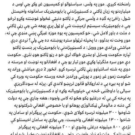
رامنځته کېږي. موږ په ولس، سياستوالو او کمېسيون غږ وکړ چې اوس د
ميلياردنو په زيان ټاکنې د کسبڼپېژندنې يا بايوميټريک سامانونه واخيستل
شول، راځئ په ګډه د ولسي جرګې د ټاکنو دنېټې غځولو غوښتنه وکړو ترڅو
چې د بايوميټريک سيسټم ازمېښت شي او ټول پرې پوهه شي چې رڼې ټاکنې
د ملت د باور لامل شي، خو کمېسيون په يوه موزه غبرګې پښې منډې چې نه،
موږ وخت نه بدلوو، دا پخپله ترټولو ستره پوښتنه ده چې ولې؟ نږدې درې
مياشتې وړاندي موږ وويل: د کسبڼپېژندنې يا بايوميټريک پر بنسټ ټاکنو
لپاره حکومت وسايل او بشري ځواک لري خو د رڼو ټاکنو هوډ نلري. حکومت
دې موږ سره ملګرتيا وکړي موږ تيار يو چې د افغانانو په نوښت او مرسته د
دوى په شته اسانتياوو رڼې ټاکنې ترسره کړو. انځور 2 درې مياشتې وړاند په
حکومت زموږ غږ زموږ د پورتني وړانديز څخه ورسته حکومت په وېره کې
شو او په بيړه يې د تداروکاتو قانون ترپښو لاندې کړ، پرته له سوداګريزې
سيالۍ يا داوطلبۍ څخه يې خپلويپالنه وکړه او د کسبڼپېژندنې يا بايوميټريک
په برخه کې يې له درغليو ډکو هڅو ته لاس واچوه، هغه چارې چې په دولت
کې دننه د مالوماتي ټيکنالوژۍ پوهانو او يا خصوصي افغاني شرکتونو په
شاوخوا ٣٠٠ ميليونه ترسره کولاى شوې، حکومت يې پروګرام او سامان په
شاخوا ١٣٠٠ ميليونه افغانۍ واخيست، چې يوازې په سامان اخيستلو کې
نژدې ٨٠٠ ميليونه درغلۍ وشوې او ٢٠٠ ميليونه افغانۍ په پروګرام
اخيستلو کې ملت ته زيان واوښت .داچې د افغانانو نوښت وځپل شو او له