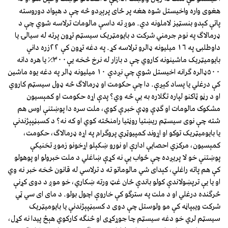
هغوى واره واخيستل شوه هغه پر ځاى پرېږدو څه چې د هېواد دوروسته
پاتې کېدو بنسټيز لاملونه دي. موږ ته داسې مالومات ترلاسه شوي چې د
ډرمالاګ په نوم جرمني شرکت د بايومټريک سيسټم تړون پرته له سيالۍ يا
داوطلبۍ په ١٦ ميليونه ډالرو ترلاسه کړ. په دغه تړون کې ٢٢زره دانې
بايوميټريک ماشينونه کاروي چې د بازار له نرخ څخه يې٣٠٠٪ يا هره دانه
٥٠٠ډالره ګرانه اخيستل شوې چې نږدې ١٠ ميليونه ډالر په دغه يوه ماشين
کې درغلي يا پساد کېږې. دا چې حکومت او ډرمالاګ څه ډول سيسټم کاروي
او د رڼو ټاکنو لپاره تګلاره به يې څه وي؟ پدې اړه حکومت او کمېسيون
مشکوک مالومات او ګډې وډې خبرې کوي، ملت سره دا پوښتنې اوس هم
شته چې نوى سيسټم ريښتيا روڼتيا رامنځته کوي او که نه؟ د کسبڼپېژندنې
يا بايوميټريک توکو او اړوند کمپيوټري پروګرام په اړه ډرمالاګ، حکومت،
کمېسيون، مرکزي احصايې ادارې او نورو ښکېلو اړخونو زموږ تخنيکې
پوښتنې خو لا پريږده چې ځواب يې نه کړې ښاغلي د ملت خبرولو او پوهولو
کې هم پاته راغلي، کېداى شي مالوماتو ته د ترلاسي له قانون څخه خبر نه وي
او يا يې ترپښولاندې کولو باندې ځان غټ ورته ښکاري، خو موږ د دوى کړنې
څرګنده درغلي او د ملت په سترګو کې خاروې اچول بولو. د ماى اى سي ټي
شرکت ويبپاڼه کې مو ولوستل چې دوى د کسبڼپېژندنې يا بايوميټريک
سيسټم لري خو دغه سيسټم چا جوړکړى او څنګه کارکوي هېڅ پيدا نه کړل،