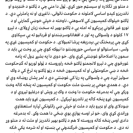
د منلو وړ تګلاره او سيسټم جوړ کړي. ټول دا مني چې د ټاکنو د ځنډېدو او
ناندريزو کېدو اساسي لاملونه د حکومت ناتوانۍ، ناغېړۍ او نه پاملرنې دي. د
ټاکنو خپلواک کمېسيون کې لاسوهنې، ناوخته د خپلې خوښې ګمارنې او د
نورو غير قانوني پرېکړو له امله يې د ټاکنو بهير ته سخت زيان اړولاى، د تېرو
١٧ کلونو د ولسواکۍ په لور د افغانانوسرښندنو او قربانيو ته يې سپکاوى
کړى چې پرمختګ يې بېدرېغه پرشا تمبولاى. د حکومت او کمېسيون غړي په
ولس، سياستوالو او سياسي جوړوښتنو دا نيوکه کوي چې پر وخت يې بايد د
سمون يا اصلاحاتو غوښتنې کړې واى. خو دوى دا په بشپړ ډول له پامه
غورځوي چې د تېرو لانجمنو ټاکنو څخه راوروسته د ټولو لوريو له ګډحکومت
څخه د ښې حکومتولۍ او له کمېسيون څخه د رڼو ټاکنو په ترڅ کې د واک
سوليز لېږد چې د ولسواکۍ په رڼا کې غوښتنې دي د لمر پشان روښانه وې او
دي. د همدې موخې پر بنسټ ملت حکومت او کمېسيون ته پنځه کاله وخت
ورکړ چې له بدمرغه حکومت دا وخت د واک پر وېش او درغليو تيروي او د
کمېسيون غړو پنځه کاله پر ناندريو تېرکړل. د کمېسيون غړو بايد همت
ښودلاى واى او ډېرو بايد د ملت او خپلې ښې راتلونکې لپاره استعفاوې
وړاندې کړې واى، خو تر اوسه يوازې يوې ښځې دا همت وکړ. له بدمرغه
دادى اوس پنځه کاله وروسته لا هم د ټاکنو بهير ناندريز او ملت ته د منلو وړ
نه دى. د حکومت او کمېسيون څرګندونې بې بنسټه او له شرمه ډکې ځکه