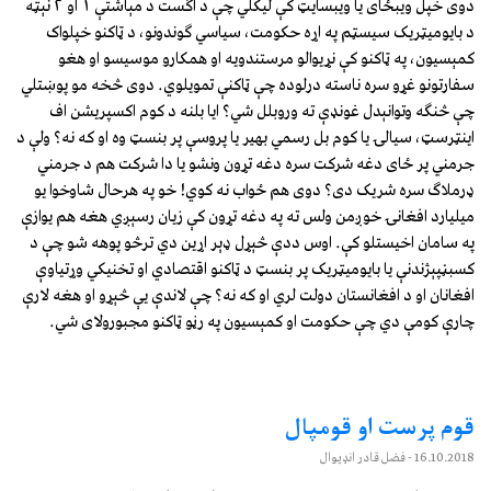
دوى خپل ويبځاى يا ويبسايټ کې ليکلي چې د اګست د مېاشتې ١ او ٢ نېټه
د بايوميټريک سيسټم په اړه حکومت، سياسي ګوندونو، د ټاکنو خپلواک
کمېسيون، په ټاکنو کې نړيوالو مرستندويه او همکارو موسيسو او هغو
سفارتونو غړو سره ناسته درلوده چې ټاکنې تمويلوي. دوى څخه مو پوښتلي
چې څنګه وتوانېدل غونډې ته وروبلل شي؟ ايا بلنه د کوم اکسپريشن اف
اينټرسټ، سيالۍ يا کوم بل رسمي بهير يا پروسې پر بنسټ وه او که نه؟ ولې د
جرمني پر ځاى دغه شرکت سره دغه تړون ونشو يا دا شرکت هم د جرمني
ډرملاګ سره شريک دى؟ دوى هم ځواب نه کوي! خو په هرحال شاوخوا يو
ميليارد افغانۍ خوږمن ولس ته په دغه تړون کې زيان رسېږي هغه هم يوازې
په سامان اخيستلو کې. اوس ددې څېړل ډېر اړين دي ترڅو پوهه شو چې د
کسبڼپېژندنې يا بايوميټريک پر بنسټ د ټاکنو اقتصادي او تخنيکي وړتياوې
افغانان او د افغانستان دولت لري او که نه؟ چې لاندې يې څېړو او هغه لارې
چارې کومې دي چې حکومت او کمېسيون په رڼو ټاکنو مجبورولاى شي.
قوم پرست او قومپال
16.10.2018
- فضل قادر انډيوال