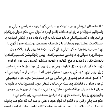
هغه لارې چارې چې د کسبڼپېژندنې يا بايوميټريک او نورو مالوماتي
ټيکنالوژيو په کارولو حکومت او کمېسيون په رڼو ټاکنو مجبورولاى شي؟
د افغانستان کړېدلي ولس، دولت او سياسي ګوندونو ته د ولسي جرګې او
ولسواليو شوراګانو د رڼو او عادلانه ټاکنو لپاره د لېوال ښې حکومتولۍ پروګرام
وړانديزونه د کسبڼپېژندنې يا بايوميټريک په اړه يادونه: ددې ليکنې نويزونه يا
اصطلاحات غځيدلووړ ويبځاى يا ډايناميک ويبسايټ برېښيزه-سوداګري يا
اي کامرس برېښيزه-حکومتولي يا اي ګورنمنټ ځنځيريزتړاو يا بلاک چين
سوداګريزه سيالۍ يا داوطلبي مخبڼپېژندنه- پېس رکوګنيشن کسبڼپېژندنه يا
بايوميټريک: د ژونديو د مخ، ګوتو، ورغويو، سترګو، کسيو، قد، بوى او نورو
بڼو د ځانګړتياوو ډيجيټل کولو ته وايي چې ډېرۍ بڼې يو له بل څخه په بشپړ
ډول توپير لري. د بېلګې په ډول د سترګو نښې له ٦ مياشتو او د ګوتو نښې له
١٢ کلنو څخه هخوا پخېږي چې بدلون يې ډېر ستونزمن دى، خو د روغتيايي
غړيو د بدلون د تخنيک پمرسته يې بدلول شوني دي. کسبڼپېژندنه د وګړو له
احوال څخه نيولې تر اقتصادي، امنيتي، جنايي، مديريت او نورو خورا مهمو
چارو پورې روڼتيا رامنځته کوي او د درغليو مخه نيسي. رڼو ټاکنو کې د
حکومت پاتې راتلل او د ټاکنو نه کولو هوډ د غني او عبدالله ګډحکومت پخپله
دنده کې بشپړ پاته راغلي چې د رڼو او پروخت ټاکنو لپاره د ملت او اړوند لوريو