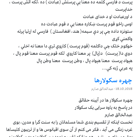
پرست د فارسې کلمه ده معنا يې پرستش (عبادت ) ده ،لکه اتش پرست ،
خداپرست
د اورعبادت او د خداى عبادت
اوس راځو قوم پرست ښکاره معنا يې د قوم عبادت ده
ستونزه داده چې پر دې سيمه( هند، افغانستان ) فارسي له اړتيا پرته
واکمني کړى
خوکوم خلک چې داکلمه (قوم پرست ) کاروي ترې دا معنا نه اخلي ،
دوي دا( پرست) د(پال) پر معنا کاروي لکه قوم پرست معنا قوم پال ،
هېواد پرست معنا هېواد پال ، وطن پرست معنا وطن پال
په عربي ژبه کې...
چهره سکولارها
18.10.2018
- عبدالخالق صارم
چهره سکولار ها در آیینه حقائق
در پاسخ به یاوه سرایی یک سکولار
عبدالخالق صارم
نخست اینکه از تقسیم بندی شما مسلمانان را به سنت گرا و مدرن، بوی
غرب زدگی می آید ، فکر می کنم از آن سوی اقیانوس ها و از تریبون کلیساها