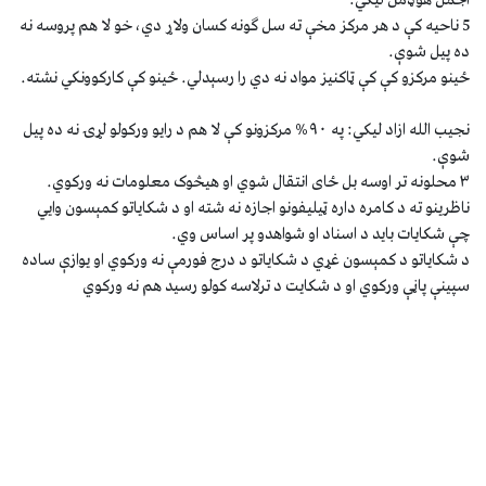
اجمل هوډمن ليکي:
5 ناحيه کې د هر مرکز مخې ته سل ګونه کسان ولاړ دي، خو لا هم پروسه نه
ده پيل شوې.
ځينو مرکزو کې کې ټاکنيز مواد نه دي را رسېدلي. ځينو کې کارکوونکي نشته.
نجيب الله ازاد ليکي: په ۹۰% مرکزونو کې لا هم د رایو ورکولو لړۍ نه ده پیل
شوې.
۳ محلونه تر اوسه بل ځای انتقال شوي او هیڅوک معلومات نه ورکوي.
ناظرینو ته د کامره داره ټیلیفونو اجازه نه شته او د شکایاتو کمېسون وایي
چې شکایات باید د اسناد او شواهدو پر اساس وي.
د شکایاتو د کمېسون غړي د شکایاتو د درج فورمې نه ورکوي او یوازې ساده
سپینې پاڼې ورکوي او د شکایت د ترلاسه کولو رسید هم نه ورکوي
▼
هغه لارې چارې چې د کسبڼپېژندنې يا بايوميټريک او
نورو مالوماتي ټيکنالوژيو په کارولو حکومت او کمېسيون
په رڼو ټاکنو مجبورولاى شي؟