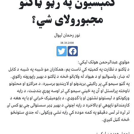
کمېسيون په رڼو ټاکنو
مجبورولاى شي؟
نور رحمان لېوال
18.10.2018
مولوي عبدالرحمن هوتک ليکي:
د ټاکنو د نظارت په کمیټه کې ناست یم، همکاران مو شیبه په شیبه د کابل
له ښار، ولسوالیو او د هیواد له ولایاتو څخه د ټاکنو د بهیر راپورونه راکوي.
په ګڼو سیمو کې پر راکیټي بریدونو او لاربندیو برسیره، د مراکزو او محلونو
ناوخته پرانستل او آن په ځینې سیمو کې تر اوسه پورې بندښت، د رایه
ورکونکو د لیستونو نشتون او یا ګډوډي، د بایومیټرک خرابي او یا په هغه د
کارمندانو ناپوهي او بالاخره د رایه اچونې د بهیر ډیر سستوالی چې یو کس لږ
تر لږه تر لس دقیقو په کمه موده کې رایه نشې ورکولی، له جدي ستونځو
څخه ګڼل کیږي.