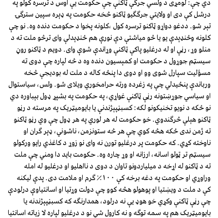
دي چې: لومړى د ولسي جرګې ټاکنې چې حکومت يې اوس د ترسره کولو په
درشل کې دى او ولايتي جرګګيو ټاکنو څخه حکومت په ډېره سپين سترګۍ
تېر شو. ددغو دواړو ټاکنو ترسره کول ،کلونه پخوا د حکومت دنده وه. نو چې
کلونه وځنډېدې يو يا څو مياشتې دې نورې هم ځنډېدلې واى ترڅو ملت ته د
منلو وړ، رڼې او له درغليو پاکې ټاکنې وړاندې شوې واى. دويم د ټاکنو روڼ
سيسټم جوړول د حکومت او کمېسيون دنده وه د څه لپاره چې دوی ته
مسؤليت سپارل شوى وو او دوى دا پنځه کاله د ملت له بوديجې څخه
ورباندې پنځيدلي چې په زغرده ورته حرامخوري ويلاى شو. ولس، سياستوال
او سياسي جوړښتونه رڼې ټاکنې غواړي، په حکومت په بشپړ ډول بېباوره دي
نو ځکه د نويو تخنيکونو لکه: کسبڼپېژندنې يا بايوميټريک په مرسته د رڼو
ټاکنو هېلې څرګندوي. خو حکومت له هر لوري په هر ډول چې وي رڼو ټاکنو
ته ژمن ندى ځکه هڅه کوي چې هر څه ستونزمن، ناشوني، ډېر ګران او
ناوخته کړي. که حکومت پر درغليو تورن نه واى نو زوړ د کاغذي رايو ورکولو
سيسټم تر ټولو اسانه، ارزانه او وړ چاره وه. حکومت بايد دا ومني چې ملت
ته د ټاکنو له اړخه د ميلياردونو تاوان د دوى د نااهليو او درغليو له امله
وراوړي او حکومت په دغه برخه کې ١٠٠٪ ګرم او ملامت دى. پدې ليکنه
کې د ملت د ويښتيا او پوهولو هڅه کوو چې دولت وړتيا او اسانتياوې درلودې
چې رڼې ټاکنې وکړي خو هوډ يې نه درلود، همدارنګه که کسبڼپېژندنه يا
بايوميټريک هم په سمه توګه و نه کارول شي نو د درغليو لپاره لا زياته اسانتيا