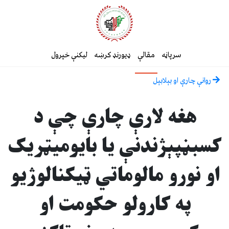
سرپاڼه
مقالې
ډیورنډ کرښه
لیکنې خپرول
روانې چارې او بېلابېل
هغه لارې چارې چې د
کسبڼپېژندنې يا بايوميټريک
او نورو مالوماتي ټيکنالوژيو
په کارولو حکومت او