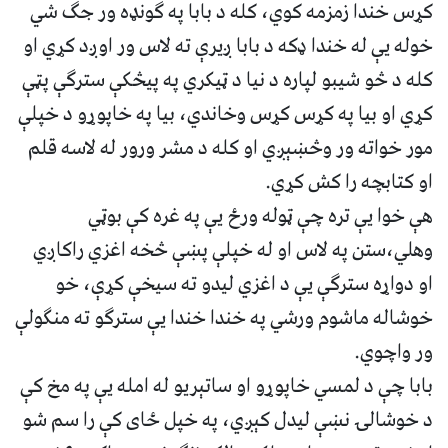
کړس خندا زمزمه کوي، کله د بابا په ګونډه ور جګ شي
خوله يې له خندا ډکه د بابا ږيرې ته لاس ور اوږد کړي او
کله د څو شيبو لپاره د نيا د ټيکري په پيڅکې سترګې پټې
کړي او بيا په کړس کړس وخاندي، بيا په خاپوړو د خپلې
مور خواته ور وڅښېږي او کله د مشر ورور له لاسه قلم
او کتابچه را کش کړي.
هې خوا يې تره چې ټوله ورځ يې په غره کې بوټي
وهلي،ستن په لاس او له خپلې پښې څخه اغزي راکاږي
او دواړه سترګې يې د اغزي ليدو ته سيخې کړې، خو
خوشاله ماشوم ورشي په خندا خندا يې سترګو ته منګولې
ور واچوي.
بابا چې د لمسي خاپوړو او ساتېريو له امله يې په مخ کې
د خوشالۍ نښې ليدل کېږي، په خپل ځای کې را سم شو