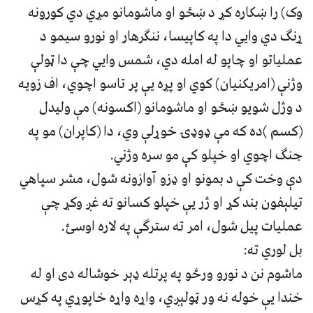
وک) را ښکاره کړ د ښځو او ماشومانو مړي دي کورونه
ړنګ دي وايي دا په کاپيسا، ننګرهار او نورو سيمو د
عملياتو او چاپو له امله دي، شمس وايي چې دا ټولې
وژنې (امريکنيان) کوي او پړه يې پر تاسو اچوي، اف زويه
د وژل شويو ښځو او ماشومانو (اکسونه) مې وليدل
(کسم )ده که مې ډوډۍ خوړلې وي، دا (کاپران) مو په
جنګ اچوي او خپلو کې مو سره وژني.
دې وخت کې د بمونو او ډزو آوازونه شول، مشر سپاهي
تيلېفون بند کړ او ژر يې خپلو کسانو ته غږ وکړ چې
عمليات پيل شول، امر ته سترګې په لاره اوسئ.
بل لوري ته:
ماشوم نن د نورو ورځو په پرتله ډېر خوشاله دی او له
خندا يې خوله نه ور ټولېږي، واړه واړه خاپوړي په کړس