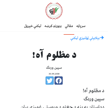
سرپاڼه
مقالې
ډیورنډ کرښه
لیکنې خپرول
بېلابېلې ټولنيزې ليکنې
د مظلوم آه!
سپين وردګ
30.09.2018
د مظلوم آه!
سپين وردګ
دداستان په بڼه د جغتو د وروستۍ غميزې بيان