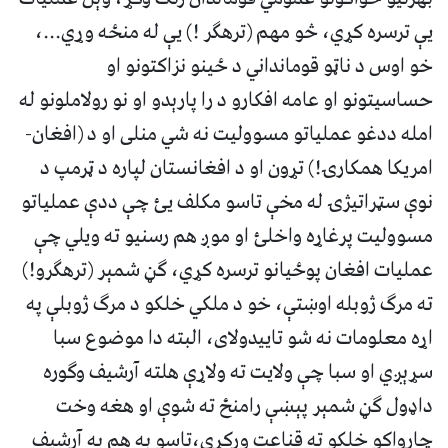
يې ترسره کړي، څو مهم (ترهګر !) يې له منځه وړي...،
خو اوس د ناټو قومانداني د ځينو نزاکتونو او
حساسيتونو او عامه افکارو د را پارېدو او نو رولاملونو له
امله ددغو عملياتو مسووليت نه شي منلی او د (افغان-
امريکا همکارۍ!) تړون او د افغانستان لپاره د ټرمپ د
نوې سټراتيژۍ له مخې تاسو مکلف يئ چې ددې عملياتو
مسووليت پرغاړه واخلئ او موږ هم رسنيو ته ويلي چې
عمليات افغان پوځيانو ترسره کړي، ګڼ شمېر (ترهګرو!)
ته مرګ ژوبله اوښتې، خو د ملکي خلکو د مرګ ژوبلې په
اړه معلومات نه شو تاييدولای، البته دا موضوع سبا
سړېږي او سبا چې ولايت ته ولاړې هلته آرشيف وګوره
داډول ګڼ شمېر پېښې رامنځ ته شوې او هغه وخت
چارواکو خلکو ته قناعت ورکړی،تاسو به هم په آرشيف