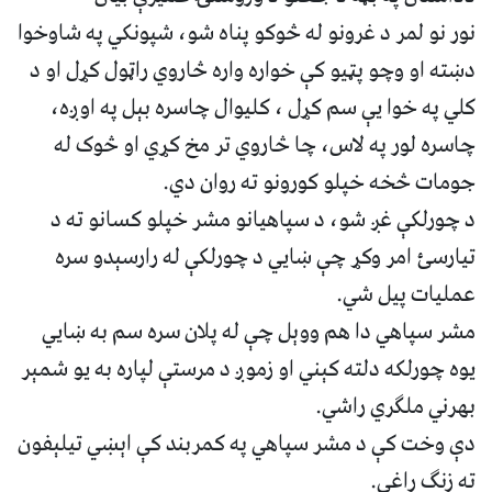
نور نو لمر د غرونو له څوکو پناه شو، شپونکي په شاوخوا
دښته او وچو پټيو کې خواره واره څاروي راټول کړل او د
کلي په خوا يې سم کړل ، کليوال چاسره بېل په اوږه،
چاسره لور په لاس، چا څاروي تر مخ کړي او څوک له
جومات څخه خپلو کورونو ته روان دي.
د چورلکې غږ شو، د سپاهيانو مشر خپلو کسانو ته د
تيارسئ امر وکړ چې ښايي د چورلکې له رارسېدو سره
عمليات پيل شي.
مشر سپاهي دا هم ووېل چې له پلان سره سم به ښايي
يوه چورلکه دلته کېني او زموږ د مرستې لپاره به يو شمېر
بهرني ملګري راشي.
دې وخت کې د مشر سپاهي په کمربند کې اېښي تيلېفون
ته زنګ راغی.