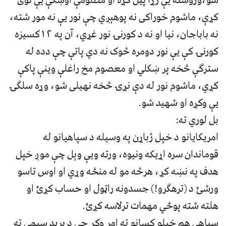
شو،وروسته يې ژړا پيل کړه او مظلومې اوښکې يې توی
کړې، ماشوم خوراکی نه پوهېږي چې نور يې نه مور شته،
نه باباجان، نيا او نه د کورنۍ نور غړي، آن په ۱۲کسيزه
کورنۍ کې يې نور دومره څوک نه دي پاتې چې دده له
سترګې څخه پر ښکلي او معصوم مخ راغلې وينې پاکې
کړي، ماشوم نور له دې نړۍ څخه نهيلی شو، وړه سلګۍ
يې وکړه او شهيد شو.
بل لوري ته:
امريکايانو د خپل ژباړن په وسيله د سپاهيانو له
قوماندان سره اړيکه ونيوه، ورته ويې وېل چې موږ خپل
هدف په نښه کړ، هرڅه مو له منځه وړي او اوس تاسو
ورشئ د (ترهګرو!) جسدونه راټول او حساب کړئ او
هلته شته پوځي مهمات ترلاسه کړئ.
سپاهي هم خپلو کسانو ته امر وکړ چې د بريد سيمې ته