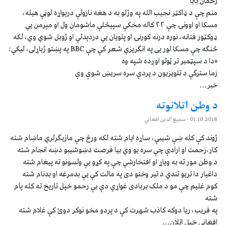
رحمان بابا
منم چې د ډاکټر نجیب الله په وژلو به د هغه نازولې درېواړه لوڼې هیله،
مسکا او اوونۍ چې ۲۲ کاله مخکې سپېڅلې ماشومان ول او مېرمن يي
ډوکټور فتانه، نوره درنه کورنۍ او پلویان يي دردېدلې او ژوبل شوي وي، لکه
څنګه چې مسکا لور يی په انګریزي شعر کې چې BBC په پښتو ژباړلی، لیکي:
«دا د سپټمبر تر ټولو اوږده شپه وه
زما سترګې د تلویزیون د پردې سره سریښ شوې وې
خبر...
د وطن اتلانوته
01.10.2018
- سمیع الدین افغاني
ژوند کې کله ښې شیبې، ساړه ایام شته لکه ورځ چې مازیګرلري ماښام شته
کار،زحمت او ارادې چې سره یو وي بیا فرصت دښوشیبو دښه انجام شته
د وطن مور ته به ویاړ او افتخارشي چې په کړو یې ولسونو ته پیغام شته
داغیار دا تریو تندي د تیر وختو دی په مالت کې یې بدمرغه او بدنام شته
کوم غلیم چې مو د ملک بربادی غواړي دې بې رحمو خپل تاریخ ته کله پام
شته
په فریب، ریا دوکه کاذب شهرت کې د پردو مخو نوکر دوئ کې غلام شته
افغاني خپل اتلان...