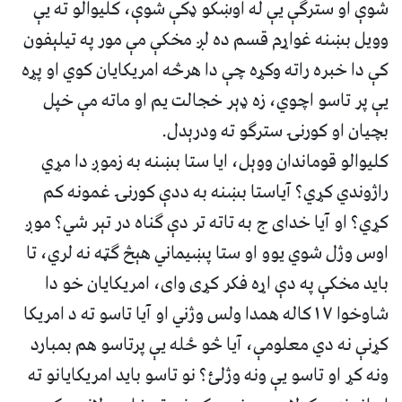
شوې او سترګې يې له اوښکو ډکې شوې، کليوالو ته يې
وويل بښنه غواړم قسم ده لږ مخکې مې مور په تيلېفون
کې دا خبره راته وکړه چې دا هرڅه امريکايان کوي او پړه
يې پر تاسو اچوي، زه ډېر خجالت يم او ماته مې خپل
بچيان او کورنۍ سترګو ته ودرېدل.
کليوالو قوماندان ووېل، ايا ستا بښنه به زموږ دا مړي
راژوندي کړي؟ آياستا بښنه به ددې کورنۍ غمونه کم
کړي؟ او آيا خدای ج به تاته تر دې ګناه در تېر شي؟ موږ
اوس وژل شوي يوو او ستا پښيماني هېڅ ګټه نه لري، تا
بايد مخکې په دې اړه فکر کړی وای، امريکايان خو دا
شاوخوا ۱۷کاله همدا ولس وژني او آيا تاسو ته د امريکا
کړنې نه دي معلومې، آيا څو ځله يې پرتاسو هم بمبارد
ونه کړ او تاسو يې ونه وژلئ؟ نو تاسو بايد امريکايانو ته