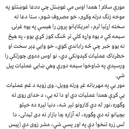
مورې سلام ! همدا اوس مې غوښتل چې ددعا غوښتلو په
موخه زنګ درته وکړم، خو مصروف شوم، ستا دعا ته
سخته اړتيا لرم، امريکايانو پرون را هيسې په يوه غرنۍ
سيمه کې د يوه واړه کلي تر څنګ کوز کړي يوو، په هېڅ
نه يوو خبر چې څه راباندې کوي، خو وايي ډېر سخت او
خطرناک عمليات کېدونکي دي، نو اوس ددوی چورلکې را
ورسېدې په شاوخوا سيمه دورې وهي ښايي عمليات پيل
شي.
مور يې په مهربانه غږ ورته وويل، وی زويه د غم عمليات
يې کړې همدا عمليات دي او دا ته يې، د خدای روی ته
وګوره،نور له دې کارونو تېر شه، دنيا تېره ده خپلو
بچيانو ته دې وګوره، له آزاره چا بازار نه دی ليدلی، دا
لس زره تنخوا دې په اور پسې شي، مشر زوی دې (پيس