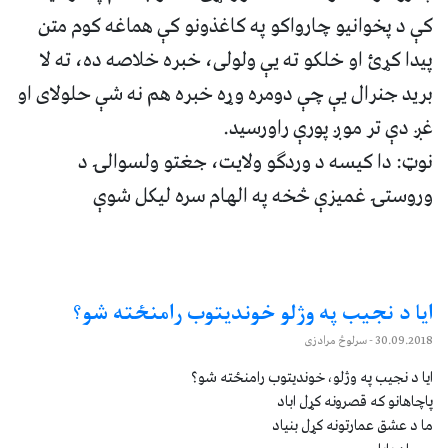
کې د پخوانيو چارواکو په کاغذونو کې هماغه کوم متن
پيدا کړئ او خلکو ته يې ولولی، خبره خلاصه ده، ته لا
بريد جنرال يې چې دومره وړه خبره هم نه شې حلولای او
غږ دې تر موږ پورې راورسيد.
نوټ: دا کيسه د وردګو ولايت، جغتو ولسوالۍ د
وروستۍ غميزې څخه په الهام سره ليکل شوې
ایا د نجیب په وژلو خوندیتوب رامنځته شو؟
30.09.2018
- سرلوڅ مرادزی
ایا د نجیب په وژلو، خوندیتوب رامنځته شو؟
پاچاهانو که قصرونه کړل اباد
ما د عشق عمارتونه کړل بنیاد