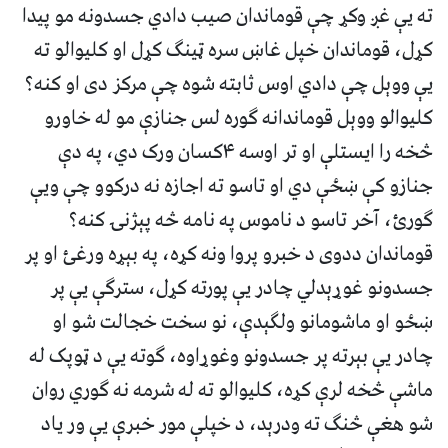
ته يې غږ وکړ چې قوماندان صيب دادي جسدونه مو پيدا
کړل، قوماندان خپل غاښ سره ټينګ کړل او کليوالو ته
يې ووېل چې دادي اوس ثابته شوه چې مرکز دی او کنه؟
کليوالو ووېل قوماندانه ګوره لس جنازې مو له خاورو
څخه را ايستلې او تر اوسه ۴کسان ورک دي، په دې
جنازو کې ښځې دي او تاسو ته اجازه نه درکوو چې ويې
ګورئ، آخر تاسو د ناموس په نامه څه پېژنۍ کنه؟
قوماندان ددوی د خبرو پروا ونه کړه، په بېړه ورغئ او پر
جسدونو غوړېدلي چادر يې پورته کړل، سترګې يې پر
ښځو او ماشومانو ولګېدې، نو سخت خجالت شو او
چادر يې بېرته پر جسدونو وغوړاوه، ګوته يې د ټوپک له
ماشې څخه لرې کړه، کليوالو ته له شرمه نه ګوري روان
شو هغې څنګ ته ودرېد، د خپلې مور خبرې يې ور ياد