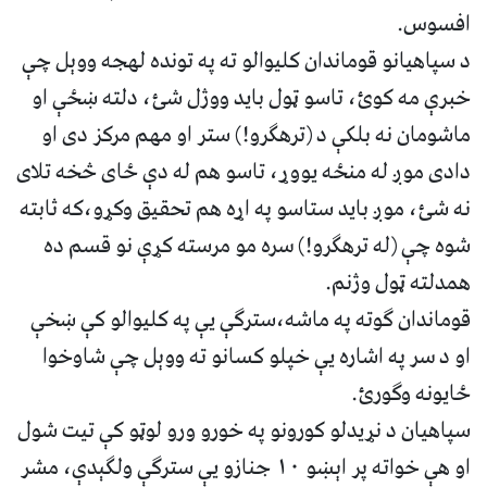
افسوس.
د سپاهيانو قوماندان کليوالو ته په تونده لهجه ووېل چې
خبرې مه کوئ، تاسو ټول بايد ووژل شئ، دلته ښځې او
ماشومان نه بلکې د (ترهګرو!) ستر او مهم مرکز دی او
دادی موږ له منځه يووړ، تاسو هم له دې ځای څخه تلای
نه شئ، موږ بايد ستاسو په اړه هم تحقيق وکړو،که ثابته
شوه چې (له ترهګرو!) سره مو مرسته کړې نو قسم ده
همدلته ټول وژنم.
قوماندان ګوته په ماشه،سترګې يې په کليوالو کې ښخې
او د سر په اشاره يې خپلو کسانو ته ووېل چې شاوخوا
ځايونه وګورئ.
سپاهيان د نړيدلو کورونو په خورو ورو لوټو کې تيت شول
او هې خواته پر اېښو ۱۰ جنازو يې سترګې ولګېدې، مشر