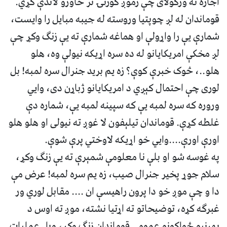
اجازه نه ورکولای چې زموږ کورنۍ تر خاورو لاندې کړي.
قوماندان له لږ چوپتيا وروسته له جيبه مبايل را وايست،
شمارې يې را واړولې او هماغه شمارې ته يې زنګ وکړ چې
لږ مخکې امريکايانو له ده سره اړيکه نيولې وه، هلو
هلو..، څوک خبرې کوې؟ زه يم بريد جنرال سره لمبه! بل
لوری چې احتمال کېږي د امريکايانو ژباړن دی، وايي
وروره که سره لمبه يې که سپينه لمبه يې، شماره دې
غلطه کړې. قوماندان تيلېفون لا غوږ ته نيولی او هلو هلو
اورې اورې....وايي خو اړيکه لاوختي پرې شوې.
په غوسه شو او بلې نا معلومې شمېرې ته يې زنګ وکړ،
سلام جوړ پخير جنرال صيب، زه يم سره لمبه! عرض مې
دا و چې موږ خو دا پرون راهيسې ان .... مقابل لوري ور
غبرګه کړه، توضيحاتو ته اړتيا نشته، موږ ته اوس د
بهرنيو ځواکونو عمومي قوماندان زنګ وکړ، وېل عمليات