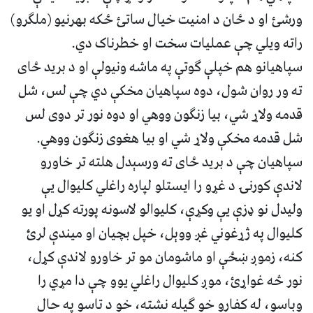
ورشئ او د ځان د امنيت خيال ساتئ ځکه بهرنيو (ملګرو)
راته ويلي چې عمليات سخت او خطرناک دي.
سپاهيانو هم خپلې ګوتې په ماشه ونيولې او د بريد ځای
ته ور روان شول، دوه سپاهيان مخکې دي چې لس، شل
قدمه ولاړ شي، بيا زنګون ووهي او دوه نور تر دوی لس
شل قدمه مخکې ولاړ شي او بيا هغوی زنګون ووهي.
سپاهيان چې د بريد ځای ته ورسېدل هلته تر خاورو
لاندې کورنۍ د غړو را ايستلو لپاره راغلي کليوال يې
وليدل نو ډزې يې وکړې، کليوالو لاسونه پورته کړل او يو
کليوال په ژړغوني غږ ووېل، خپل بچيان او ميندې لرئ
کنه، زموږ ښځې او ماشومان مو تر خاورو لاندې کړل،
نور څه غواړئ، موږ کليوال راغلي يوو چې دا مړي را
وباسو، له کفارو خو ګيله نشته، خو د تاسو په حال