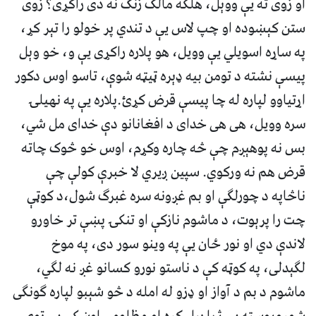
او زوی ته يې ووېل، هلکه مالک زنګ نه دی راکړی؟ زوی
ستن کېښوده او چپ لاس يې د تندي پر خولو را تېر کړ،
په ساړه اسويلي يې وويل، هو پلاره راکړی يې و، خو وېل
پيسې نشته د تومن بيه ډېره ټيټه شوې، تاسو اوس دکور
اړتياوو لپاره له چا پيسې قرض کړئ.پلاره يې په نهيلۍ
سره وويل، هی هی خدای د افغانانو دې خدای مل شي،
بس نه پوهېږم چې څه چاره وکړم، اوس خو څوک چاته
قرض هم نه ورکوي. سپين ږيري لا خبرې کولې چې
ناڅاپه د چورلګې او بم غږونه سره غبرګ شول،د کوټې
چت را پرېوت، د ماشوم نازکې او تنکۍ پښې تر خاورو
لاندې دي او نور ځان يې په وينو سور دی، په موخ
لګېدلی، په کوټه کې د ناستو نورو کسانو غږ نه لګي،
ماشوم د بم د آواز او ډزو له امله د څو شېبو لپاره ګونګی