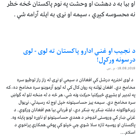
او بیا به د دهشت او وحشت په نوم پاکستان څخه خطر
نه محسوسه کېږي ، سیمه او نړۍ به ایله آرامه شي .
د نجیب او غني ادارو پاکستان ته لوی - لوی
درسونه ورکړل!
18.08.2018
- م . س
د لوی اخترپه درشل کې افغانان د سیمې او نړۍ له راز راز توطیو سره
مخامخ دي. افغان ټولنه په روان کال کې له لویو آزموینو سره مخامخ ده، که
په تدبیر او بشپړې ځیرکتیا حرکت ونه شي، هر څه د له منځه تلو له ګواښ
سره مخامخ دي. سیمه ییز حساسیتونه خپل اوج ته رسیدلي، نړیوال
زبرځواکونه دغلته ښکر په ښکر دي، او قرباني بیا هم افغانان ورکوي. د
غزني ښار کې وروستی انډوخر د همدې حساسیتونو او ناوړه لوبو پایله وه.
پاکستان او روسیه تازه سلا شوي چې خپلو کې پوځي همکاري پراخوي د
اسلام...