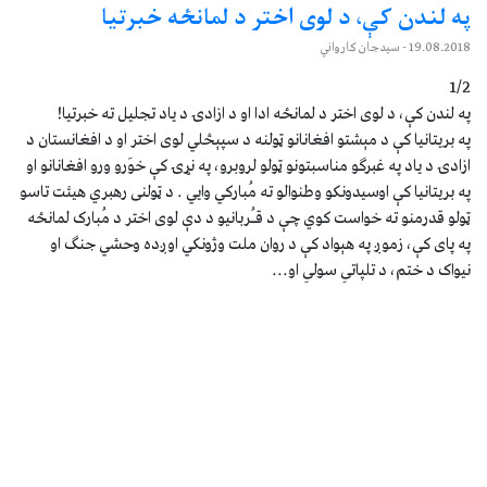
په لندن کې، د لوی اختر د لمانځه خبرتيا
19.08.2018
- سيدجان کارواني
1/2
په لندن کې، د لوی اختر د لمانځه ادا او د ازادۍ د ياد تجليل ته خبرتيا!
په بريتانيا کې د مېشتو افغانانو ټولنه د سپېڅلي لوی اختر او د افغانستان د
ازادۍ د ياد په غبرګو مناسبتونو ټولو لروبرو، په نړۍ کې خوَرو ورو افغانانو او
په بريتانيا کې اوسيدونکو وطنوالو ته مُبارکي وايي . د ټولنی رهبري هيئت تاسو
ټولو قدرمنو ته خواست کوي چې د قـُربانيو د دې لوی اختر د مُبارک لمانځه
په پای کې، زموږ په هېواد کې د روان ملت وژونکي اوږده وحشي جنګ او
نيواک د ختم، د تلپاتیِ سولیِ او...