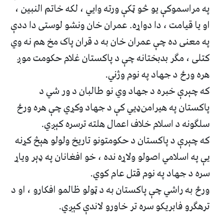
په مراسموکې یو څو ټکې ورته وايي ، لکه خاتم النبین ،
او یا قیامت ، دا دواړه. عمران خان ونشو لوستی دا ددې
په معنی ده چې عمران خان به د قران پاک مخ هم نه وي
کتلی ، مګر بدبختانه چې د پاکستان غلام حکومت موږ
هره ورځ د جهاد په نوم وژني.
‎که چېرې خبره د جهاد وي نو طالبان د ور شي د
پاکستان په هیرامن‌‌‌‌‌‌ډيي کې د جهاد وکړي چې هره ورځ
سلګونه د اسلام خلاف اعمال هلته ترسره کېږي.
‎که چېرې د پاکستان د حکومتونو تاریخ ولولو هېڅ کړنه
یې په اسلامي اصولو ولاړه نده ، خو افغانان په ‌‌‌‌‌‌ډېر ویاړ
سره د جهاد په نوم قتل عام کوي.
ورځ به راشي چې پاکستان به د ټولو ظالمو افکارو ، او د
ترهګرو فابریکو سره تر خاورو لاندې کېږي.