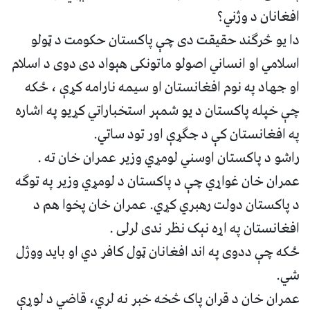
افغانان د وژني؟
‎دا یو څرګند حقیقت دی چې پاکستان حکومت د ټولو
اسلامي او انساني اصولو ماتونکی هېواد دی دوی د اسلام
او جهاد په نوم افغانستان او سیمه نارامه کړې ، ځکه
چې خپله پاکستان د یو شمېر استخباراتي کړیو په اشاره
په افغانستان کې د جګړې اور تود ساتي.
‎عمران خان غواړي چې د پاکستان د لومړي وزیر په توګه
د پاکستان دولت رهبري کړي. عمران خان پخوا هم د
افغانستان په اړه نېک نظر ندی لرلی .
‎ځکه چې ددوی په اند افغانان ټول کافر دي او باید ووژل
شي.
‎عمران خان د قران پاک څخه خبر نه لري، قاضي د لوړې