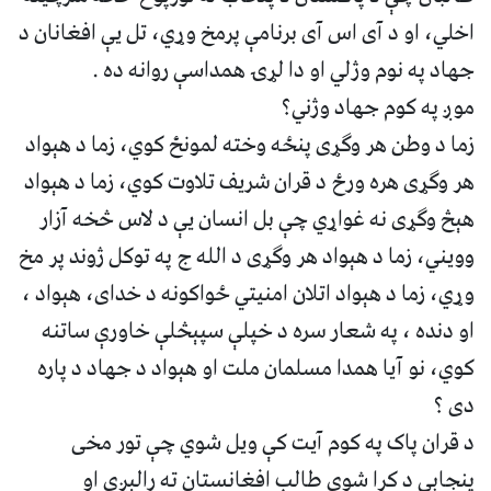
اخلي، او د آی اس آی برنامې پرمخ وړي، تل یې افغانان د
جهاد په نوم وژلي او دا لړۍ همداسې روانه ده .
‎زما د وطن هر وګړی پنځه وخته لمونځ کوي، زما د هېواد
هر وګړی هره ورځ د قران شریف تلاوت کوي، زما د هېواد
هېڅ وګړی نه غواړي چې بل انسان یې د لاس څخه آزار
وویني، زما د هېواد هر وګړی د الله ج په توکل ژوند پر مخ
وړي، زما د هېواد اتلان امنیتي ځواکونه د خدای، هېواد ،
او دنده ، په شعار سره د خپلې سپېڅلې خاورې ساتنه
کوي، نو آیا همدا مسلمان ملت او هېواد د جهاد د پاره
دی ؟
‎د قران پاک په کوم آيت کې ویل شوي چې تور مخی
پنجابی د کرا شوی طالب افغانستان ته رالېږي او