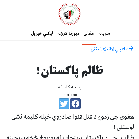
سرپاڼه
مقالې
ډیورنډ کرښه
لیکنې خپرول
بېلابېلې ټولنيزې ليکنې
ظالم پاکستان!
پښتنه کلیواله
18.08.2018
‎‎هغوی چې زموږ د قتل فتوا صادروي خپله کلیمه نشي
لوستلی !
‎طالبان چې د پاکستان د پنحاب له تورپوځ څخه سرچینه