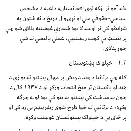
«له آمو تر اټکه لوی افغانستان» داعیه د مشخص
سیاسي-حقوقي ملي او نړۍوال دریځ د نه شتون په
شرایطو کې تر اوسه لا یوه شعاري غوښتنه بللای شو چې
پر بنسټ یې کومه ریښتنیې، عملي پالیسي نه شي
جوړېدلای.
۱.۲ – خپلواک پښتونستان
کله چې برتانیا د هند د وېش پر مهال پښتنو ته یوازې د
هند او پاکستان تر منځ انتخاب ورکړ نو د ۱۹۴۷ کال د
جون په میاشت کې پښتنو په بنو کې یوه لویه جرګه
وکړه، د برتانیې له خوا طرح شوی ریفرینډم یې رد کړ او
پر ځای یې د خپلواک پښتونستان غوښتنه وکړه.