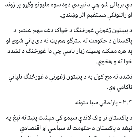
دې بریالی شو چې د نېږدې دوه سوه ملیونو وګړو پر ژوند
او راتلونکې مستقیم اثر وښندي.
د پښتون ژغورنې غورځنګ د ځواک دغه مهم عنصر د
پاکستان د حکومت له سترګو هم پټ نه دی پاتې شوی او
په هره ممکنه وسیله زیار باسي چې دا غورځنګ د تشدد
خوا ته و هڅوي.
تشدد ته مخ کول به د پښتون ژغورنې د غورځنګ تلپاتې
ناکامي وي.
۳.۲ – پارلماني سیاستونه
د پاکستان تر واک لاندې سیمو کې مېشت پښتانه نېغ په
نېغه د پاکستان د حکومت له سیاسي او اقتصادي