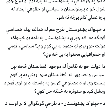
د بنو په جرګه کې د پښتونستان له پاره نوم او بیرغ جوړ
شول خو د پښتونستان د سیاسي او حقوقي ایجاد له
پاره عملي ګام پورته نه شو.
د خپلواک پښتونستان طرح هم له هماغه پیله همداسې
ګونګه ده. که چېرې د پښتونستان په نامه یو خپلواک
دولت جوړېږي نو حدود به یې کوم وي؟ سیاسي، قومي
او جغرافیایي محتوا به یې څه وي؟
دا دولت خو به ظاهراً له موجود افغانستان څخه بېل
سیاسي واحد وي. له افغانستان سره اړیکې به پر کوم
بنسټ وي او د مصنوعي کرښو په واسطه د یو لوی قوم د
وېشل کېدلو ستونزه به څنګه حل کوي؟
د «خپلواک پښتونستان» د طرحې ګونګوالي لا تر اوسه د