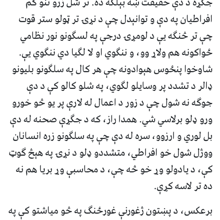
جګړه د دې حقیقت ښه بېلګه ده. تر شل زرو تنو کم
افراطیان په دې و توانېدل چې د نړۍ تر ټولو ستر قوت
چې تر څنګه یې د لومړۍ درجې په لسګونو نور نظامي
ځواکونه هم ولاړ وو، و ننګوي او لا لګیا دي ننګوي یې.
شاوخوا پنځوس هېوادونه چې هر کال په سلګونو بلیونو
ډالر د تشدد پر وسایلو لګوي، په شلو کالو کې د دې
جوګه نه شول چې د زور د اعمال له لارې پر یو څو خورو
ورو ډلو برلاسي شي. همدا راز، که د جګړې صحنه له دې
بل لوري و ارزوو، سره له دې چې په سلګونو زره انسانان
ووژل شول خو افراطي، متشددو ډلو د نړۍ په هېڅ ګوټ
کې، د یادولو وړ خو څه چې، د محاسبې وړ بریا هم نه
ده تر لاسه کړې.
برعکس، د پښتون ژغورنې غورځنګ په څو میاشتو کې په