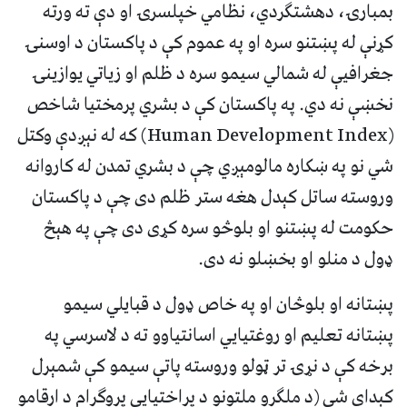
بمبارۍ، دهشتګردي، نظامي خپلسرۍ او دې ته ورته
کړنې له پښتنو سره او په عموم کې د پاکستان د اوسنۍ
جغرافیې له شمالي سیمو سره د ظلم او زیاتي یوازینۍ
نخښې نه دي. په پاکستان کې د بشري پرمختیا شاخص
(Human Development Index) که له نېږدې وکتل
شي نو په ښکاره مالومېږي چې د بشري تمدن له کاروانه
وروسته ساتل کېدل هغه ستر ظلم دی چې د پاکستان
حکومت له پښتنو او بلوڅو سره کړی دی چې په هېڅ
ډول د منلو او بخښلو نه دی.
پښتانه او بلوڅان او په خاص ډول د قبایلي سیمو
پښتانه تعلیم او روغتیایي اسانتیاوو ته د لاسرسي په
برخه کې د نړۍ تر ټولو وروسته پاتې سیمو کې شمېرل
کېدای شي (د ملګرو ملتونو د پراختیایي پروګرام د ارقامو