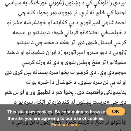
نېږدې راتلونکې کې د پښتون ژغورنې غورځنګ په سیاسي
اجنډا کې ځای نه لري. تر ډیورنډ ډېر پخوا، کله چې
احمدشاهي امپراتوري د بې کفایته او خودغرضه مشرانو
د خپلمنځي اختلافاتو قرباني شوه، د پښتنو پر سیمه
کرښې ایستل شوې دي. تر هغه د مخه چې د پښتنو
ټاټوبی د دوو سترو امپراتوریو (د ایران صفویانو او د هند
مغولانو) تر منځ وېشل شوی و دې ته ورته کرښې
موجودې وې. دې کرښو نه پخوا سره پښتانه بېل کړي دي
او نه یې نن سره بېلوي. د خوشال دا خبره یو نه
بدلېدونکی واقعیت دی، پخوا هم د تطبیق وړ و او نن هم
دی چې «درست پښتون له کندهاره تر اټکه، سره یو د
ننګ په کار». پاتې شوه د دولتونو او په دولتونو کې د
OK
This site uses cookies. By continuing to browse
the site, you are agreeing to our use of cookies.
ایالتونو تر منځ د کرښو خبره، هغه زموږ د نن ورځې د
Find out more