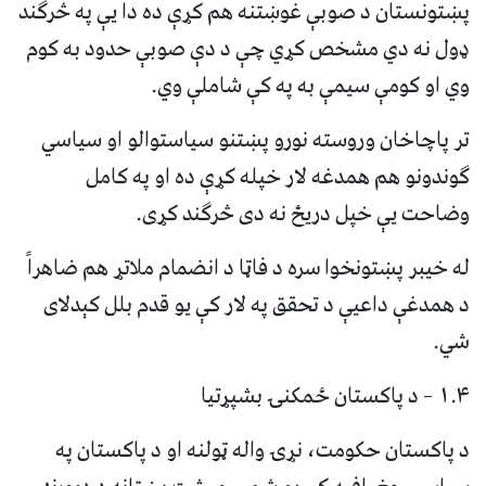
پښتونستان د صوبې غوښتنه هم کړې ده دا یې په څرګند
ډول نه دي مشخص کړي چې د دې صوبې حدود به کوم
وي او کومې سیمې به په کې شاملې وي.
تر پاچاخان وروسته نورو پښتنو سیاستوالو او سیاسي
ګوندونو هم همدغه لار خپله کړې ده او په کامل
وضاحت یې خپل دریځ نه دی څرګند کړی.
له خیبر پښتونخوا سره د فاټا د انضمام ملاتړ هم ضاهراً
د همدغې داعیې د تحقق په لار کې یو قدم بلل کېدلای
شي.
۱.۴ – د پاکستان ځمکنۍ بشپړتیا
د پاکستان حکومت، نړۍ واله ټولنه او د پاکستان په