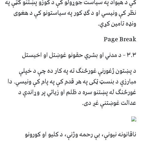
کې د هیواد په سیاست جوړولو کې د کوزو پښتنو ګټې په
نظر کې ونیسي او د ګډ کور په سیاستونو کې د هغوی
ونډه تامین کړي.
Page Break
۳.۳ – د مدني او بشري حقونو غوښتل او اخیستل
د پښتون ژغورنې غورځنګ ته په کار ده چې د خپلې
مبارزې د بنسټ ټکی په هر قدم کې په پام کې ونیسي. دا
غورځنګ له پښتنو سره د ظلم او زیاتي پر وړاندې د
عدالت غوښتنې غږ دی.
ناقانونه نیونې، بې رحمه وژنې، د کلیو او کورونو