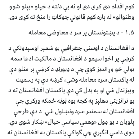
کوم اقدام دی کړی دی او نه یې دلته د خپلو «بېلو شوو
وطنوالو» له پاره کوم قانوني چوکاټ را منځ ته کړی دی.
۱.۵ – د پښتونستان پر سر د معاوضې معامله
د افغانستان د اوسنۍ جغرافیې یو شمېر اوسېدونکي د
کرښې پر اخوا سیمو د افغانستان د مالکیت ادعا سمه
بولي خو وړاندیز کوي چې د ډیورنډ د کرښې پر منلو دې
له پاکستان سره معامله وشي، کرښه دې په رسمیت
وپېژندل شي او په بدل کې دې پاکستان افغانستان ته د
یو ترانزیتي دهلېز په کچه یوه ټوټه ځمکه ورکړي چې
افغانستان له سمندر سره ونښلول شي. د دې طرحې
پلویان د یو ډول «وهمي سیاسي خیال» ښکار شوي دي.
دوی داسې انګېري چې ګواکې پاکستان به افغانستان ته