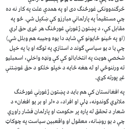
څرګندوونکی غورځنګ دی او په همدې علت په کار نه ده
چې مستقیماً په پارلماني مبارزو کې ښکېل شي. ځو په
مقابل کې، د پښتون ژغورنې غورځنګ هر غړی حق لري
(او په ځينو ځایونو کې شاید دا یوه وجیبه هم وبلل شي)
چې یا د یو سیاسي ګوند د استازي په توګه او یا په خپل
شخصي هویت په انتخاباتو کې کې ونډه واخلي، اسمبلیو
ته ورننوځي او له هغه ځایه د خپلو خلکو د حق غوښتنې
غږ پورته کړي.
په افغانستان کې هم باید د پښتون ژغورنې غورځنګ
ملاتړي ګوندونه، ډلې او افراد، د «لر او بر یو افغان» د
شعار د تحقق له پاره پر حکومت او پارلمان فشار راوړي
چې د یو روښانه، معقول او واقعبین سیاست په چوکاټ