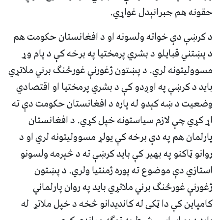
حقونه هم جبرانېدل غواړي.
د کرښې دې خواته ولسونه او د افغانستان حکومت هم
د پښتني قبایلو د بشري پرمختیا په برخه کې د پام وړ
مسوولیتونه لري. د پښتون ژغورنې غورځنګ برني ملاتړي
باید د کرښې په اوږدو کې د بشري پرمختیا او اقتصادي
وضعیت د ښه کېدو له پاره د افغانستان حکومت دې ته
اړ کړي چې لازم سیاستونه خپل کړي. د افغانستان
پارلمان هم په دې برخه کې یولړ مسوولیتونه لري او د
روانو ټاکنو په بهیر کې باید کرښې ته د څېرمه ولسونو
استازي دې موضوع ته پوره ژمنتیا ولري. د پښتون
ژغورنې غورځنګ برني ملاتړي باید په روان پارلماني
کامپاین کې دا ټکی له کاندیدانو څخه د خپل ملاتړ له