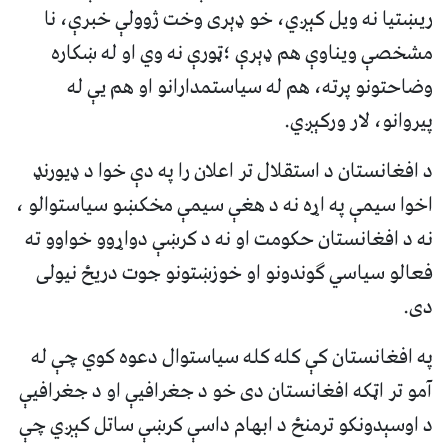
ریښتیا نه ویل کېږي، خو ډېری وخت ژوولې خبرې، نا
مشخصې ویناوې هم ډېرې ؛ټورې نه وي او له ښکاره
وضاحتونو پرته، هم له سیاستمدارانو او هم یې له
پیروانو، لار ورکېږي.
د افغانستان د استقلال تر اعلان را په دې خوا د ډیورنډ
اخوا سیمې په اړه نه د هغې سیمې مخکښو سیاستوالو ،
نه د افغانستان حکومت او نه د کرښې دواړوو خواوو ته
فعالو سیاسي ګوندونو او خوزښتونو جوت دریځ نیولی
دی.
په افغانستان کې کله کله سیاستوال دعوه کوي چې له
آمو تر اټکه افغانستان دی خو د جغرافیې او د جغرافیې
د اوسېدونکو ترمنځ د ابهام داسې کرښې ساتل کېږي چې