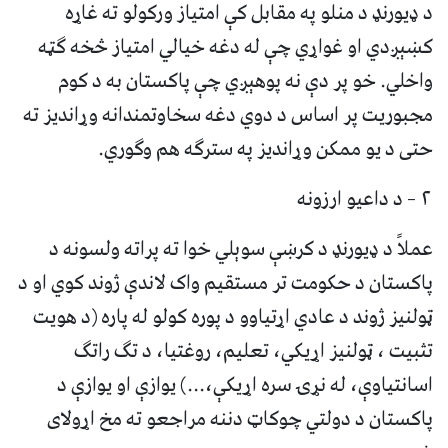
د ډیورنډ د منلو په مقابل کې امتیاز ورکولو ته غاړه
کښېږدي او غواړي چې له دغه خیالي امتیاز څخه ګټه
واخلي. خو پر دې نه پوهېږي چې پاکستان به د کوم
مجبوریت پر اساس د دوي دغه سخاوتمندانه وړاندیز ته
حتی د یو ممکن وړاندیز په سترګه هم وګوري.
۲ – د داعیو ارزونه
عملاً د ډیورنډ د کرښې سوېلي خوا ته پراته ولسونه د
پاکستان د حکومت تر مستقیم واک لاندې ژوند کوي او د
ټولنیز ژوند د عادي اړتیاوو د پوره کولو له پاره (د هویت
تثبیت ، ټولنیز اړیکي، تعلیم، روغتیا، د تګ راتګ
اسانتیاوې، له نړۍ سره اړیکې،...) یوازې او یوازې د
پاکستان د دولتي چوکاټ دننه مراجعو ته مخ اړولای