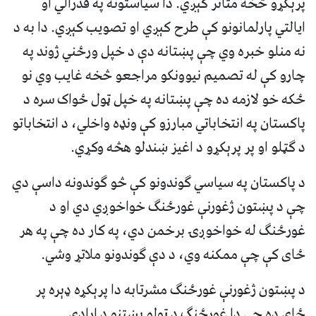
پرېکړو څخه متاثر کېږي. دا سیاستونه په فدرالي او
ایالتي پارلمانونو کې طرح کېږي او تصویب کېږي. دا به د
نه منلو خبره وي چې پښتانه دې د خپل ورځني ژوند په
چارو کې له تصمیم نیوونکو مراجعو څخه غایب وي نو
ځکه خو لازمه ده چې پښتانه په خپل ټول ځواک سره د
پاکستان په انتخاباتي مبارزو کې ونډه واخلي، د انتخاباتو
د ګټلو او پر پرېکړو د اغیز ښندلو هڅه وکړي.
د پاکستان په سیاسي ګوندونو کې څو ګوندونه داسې دي
چې د پښتون ژغورنې غورځنګ خواخوږي دي او د
غورځنګ له خواخوږۍ برخمن دي، په کار ده چې په هر
ځای کې چې ممکنه وي، د دې ګوندونو ملاتړ وشي.
د پښتون ژغورنې غورځنګ مشرتابه دا پرېکړه ډېره پر
ځای ده چې دا غورځنګ د ټولو پښتنو د ارادې