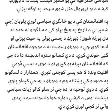
سیاسي جغرافیه کې یو شمېر مېشت پښتانه د ډیورنډ
کرښه د یو نړۍوال منل شوي سرحد په توګه پېژني.
په افغانستان کې د یو ځانګړي سیاسي لوري پلویان (چې
شمېر یې د تاریخ په هېڅ پړاو کې د سلګونو له حده نه
دی پورته شوی) ډیورنډ د رسمي پولې په حیث پېژني او
ادعا کوي چې د ډیورنډ رسمیت به د موجود افغانستان
ګټې خوندي کړي. د دې کسانو ستره اندېښنه دا ده چې
که افغانستان بېرته یو کېږي نو د دوی د نسبي قومي
اقلیت ونډه لا هم پسې کوچنۍ کېږي. همداراز د لسګونو
په حدودو کې پښتانه هم د ډیورنډ د رسمي کېدلو پلوي
کوي. د دوي توجیه دا ده چې تر سلو کالو زیات سیاسي
بېلښت اوس د کرښې دواړه خوا ولسونه سره د پردي
والي تر کچې لېرې کړي دي.