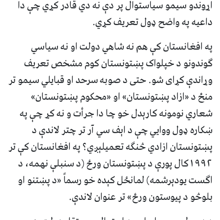
اړوندو سیمو سیاستوال پر دې نه دي قادر کړي چې دا
داعیه په واضح ډول تعریف کړي.
په افغانستان کې هم نه شاهي دولت او نه سیاسي
ګوندونو د خپلواک پښتونستان کوم مشخص تعریف
وړاندې کړای شو. حتی د صوبه سرحد او قبایلي سیمو تر
منځ د «ازاد پښتونستان» او «محکوم پښتونستان»
شعاري نومونه کارېدل خو چا دا جرأت و نه کړ چې په
ښکاره ډول ووایي چې د اېف سي آر تر چتر لاندې د
پښتونستان ازادي څنګه تعمیلېږي؟ په افغانستان کې تر
۱۹۹۲کال پورې د پښتونستان ورځ (د سنبلې نهمه، د
اګست یودېرشمه) لمانځل کېده خو رسماً «د پښتنو او
بلوڅو د پیوستون ورځ» تر عنوان لاندې.