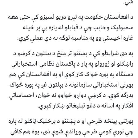
شي.
د افغانستان حکومت په تېرو دریو لسیزو کې حتی هغه
سمبولیک وجایب چې د قبایلو له پاره یې پر خپله
غاړه اخیستي وو په مناسبه توګه نه دي عملي کړي.
په دې شرایطو کې د پښتنو تر منځ د بېلتون د کرښو د
راښکلو او ژورولو په پار د پاکستان نظامي-استخباراتي
دستګاه په پوره ځواک کار کوي او په افغانستان کې هم
بهرني استخباراتي سازمانونه د بېلتون غږ په پوره ځواک
بدرګه کوي. د کرښې دواړو خواوو ته ځوان، احساساتي
افکار په اسانه د دغو تبلیغاتو ښکار کېږي.
پورتنۍ پینځه طرحې او د پښتنو د برخلیک ټاکلو له پاره
چې نورې کومې طرحې وړاندې شوې دی، یوه هم کافي