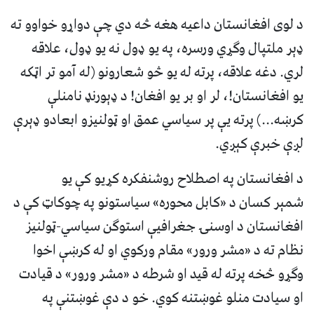
د لوی افغانستان داعیه هغه څه دي چې دواړو خواوو ته
ډېر ملتپال وګړي ورسره، په یو ډول نه یو ډول، علاقه
لري. دغه علاقه، پرته له یو څو شعارونو (له آمو تر اټکه
یو افغانستان!، لر او بر یو افغان! د ډېورنډ نامنلې
کرښه...) پرته یې پر سیاسي عمق او ټولنیزو ابعادو ډېرې
لږې خبرې کېږي.
د افغانستان په اصطلاح روشنفکره کړیو کې یو
شمېر کسان د «کابل محوره» سیاستونو په چوکاټ کې د
افغانستان د اوسنۍ جغرافیې استوګن سیاسي-ټولنیز
نظام ته د «مشر ورور» مقام ورکوي او له کرښې اخوا
وګړو څخه پرته له قید او شرطه د «مشر ورور» د قیادت
او سیادت منلو غوښتنه کوي. خو د دې غوښتنې په