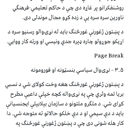
روشنفکرانو پر غاړه دی چې د حاکم تعلیمي-فرهنګي
ناورین سره سره یې د زده کړو مجال موندلی دی.
د پښتون ژغورنې غورځنګ باید له نړۍوالو رسنیو سره د
اړیکو جوړولو چاره ډېره جدي ونیسي او ورته کار ووایي.
Page Break
۳.۵ – نړۍوال سیاسي بنسټونه او فورومونه
د پښتون ژغورنې غورځنګ هغه وخت کولای شي د نسبي
بریا تمه ولري چې په نړۍواله کچه خپلې داعیې مطرح
کړای شي. د ملګرو ملتونو د سازمان بېلابېلې ایجنسیانې
باید د دې سیمې او د دې خلکو حالاتو ته متوجه شي. دا
کار هله شونی دی چې د پښتون ژغورنې غورځنګ په