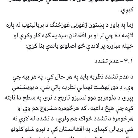
کېږي.
زما په باور د پښتون ژغورنې غورځنګ د بریالیتوب له پاره
لازمه ده چې لر او بر افغانان سره په ګډه کار وکړي او
خپله مبارزه پر لاندې څو اصلونو باندې بنا کړي:
۳.۱ – عدم تشدد
د عدم تشدد نظریه باید په هر حال کې، په هر بیه چې
وي، د دې نهضت تهدابي نظریه پاتې شي. د یویشتمې
پېړۍ د دلومړیو دوو لسیزو تاریخ د نړۍ په سطح دا ثابته
کړه چې هېڅ داعیه، که هرڅومره مشروع هم وي او
هرڅومره د تشدد ځواک هم ولري، د تشدد له لارې نه
شي بریالۍ کېدای. په افغانستان کې د تېرو شلو کلونو