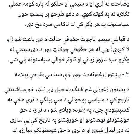
وضاحت نه لري او د سیمې او خلکو له پاره کومه عملي
تګلاره نه په ګوته کوي. د دغو طرحو پر بنسټ جوړ
سیاستونه په هر ډګر کې له ناکامۍ سره مخ دي.
د قبایلي سیمو ناجوت حقوقي حالت د دې باعث شو (او
لا کېږي) چې له هر حقوقي چوکاټ بهر د دې سیمې له
وګړو سره د زور زیاتي او تاوترخوالي سیاستونه پلي شي.
۳ – پښتون ژغورنه، د یوې نوې سیاسي طرحې پیلامه
د پښتون ژغورنې غورځنګ په خپل ډېر لنډ، څو میاشتیني
تاریخ کې د سیاسي پوخوالي داسې بېلګې د نړې مخې ته
کښېښودې چې، په زغرده ویلای شو، د نړۍ د حق
غوښتونکو نهضتونو او خوزښتنو په تاریخ کې یې ساری
نه دی لیدل شوی او د نړۍ د حق غوښتونکو مبارزو له