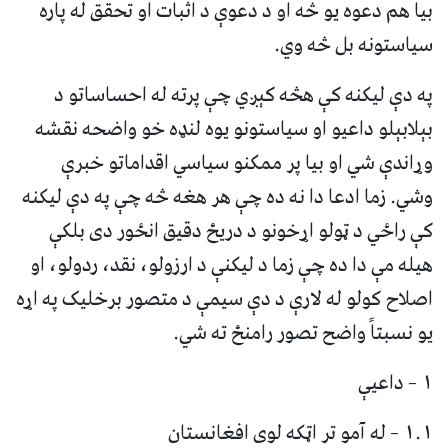
بیا هم دعوه یو څه او د دعوې د اثبات او تحقق له پاره
سیاستونه بل څه وي.
په دې لیکنه کې هڅه کېږي چې پرته له احساساتو د
بېلابېلو داعیو او سیاستونو یوه لنډه خو واضحه نقشه
وړاندې شي او بیا پر ممکنو سیاسي اقداماتو خبرې
وشي. زما ادعا دا نه ده چې هر هغه څه چې په دې لیکنه
کې راځي د ټولو اړخونو د دریځ دقیق انځور دی بلکې
هیله مې دا ده چې زما د لیکنې د ارزولو، نقد، ردولو، او
اصلاح کولو له لارې د دې سیمې د متصور برخلیک په اړه
یو نسبتاً واضح تصور رامنځ ته شي.
۱ – داعیې
۱.۱ – له آمو تر اټکه لوی افغانستان