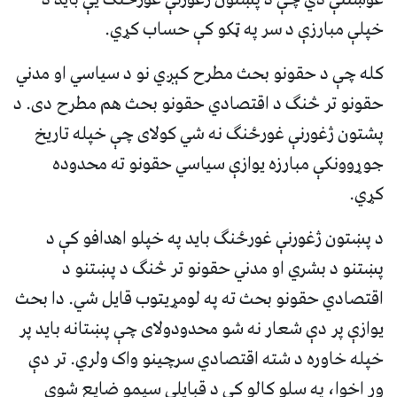
خپلې مبارزې د سر په ټکو کې حساب کړي.
کله چې د حقونو بحث مطرح کېږي نو د سیاسي او مدني
حقونو تر څنګ د اقتصادي حقونو بحث هم مطرح دی. د
پشتون ژغورنې غورځنګ نه شي کولای چې خپله تاریخ
جوړوونکې مبارزه یوازې سیاسي حقونو ته محدوده
کړي.
د پښتون ژغورنې غورځنګ باید په خپلو اهدافو کې د
پښتنو د بشري او مدني حقونو تر څنګ د پښتنو د
اقتصادي حقونو بحث ته په لومړیتوب قایل شي. دا بحث
یوازې پر دې شعار نه شو محدودولای چې پښتانه باید پر
خپله خاوره د شته اقتصادي سرچینو واک ولري. تر دې
ور اخوا، په سلو کالو کې د قبایلي سیمو ضایع شوي