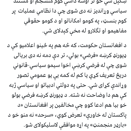
ښکېل شي خو تر اوسه داسې کوم منسجم او مستند
سیاسي وړاندیز نه دی شوی چې دا نظامي عملیات پر
کوم بنسټ، په کومو امکاناتو او د کومو حقوقي
مفاهیمو او تګلارو له مخې کېدلای شي.
د افغانستان حکومت، که څه هم په ځینو اعلامیو کې د
ډیورنډ کرښه «فرضي» بولي، تر دې دمه نه دی بریالی
شوی چې له فرضي کرښې اخوا سیمو سیاسي-قانوني
دریځ تعریف کړي یا کم له کمه یې یو عمومي تصور
وړاندې کړای شي. حتی په دولتي ادبیاتو او سیاسي ژبه
کې هم دا وضاحت نه شته. د ډیورنډ کرښه فرضي بولو
خو بیا هم ادعا کوو چې مخالفین پر افغانستان «د
پاکستان له خاورې» تعرض کوي، «سرحد» نه منو خو د
«بارډر منجمنټ» په اړه موافقې لاسلیکولای شو.