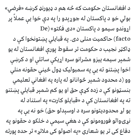
د افغانستان حکومت که څه هم د ډیورنډ کرښه «فرضي»
بولي خو د پاکستان له جوړېدو را په دې خوا یې عملاً پر
اړوندو سیمو د پاکستان «دی فکتو» (De
facto) حاکمیت منلی دی. په قبایلي پښتونخوا کې د
ډاکټر نجیب د حکومت تر سقوط پورې افغانستان له یو
شمېر سیمه ییزو مشرانو سره اړیکې ساتلې او د کرښې
اخوا پښتنو ته یې په سمبولیک ډول ځینې حقونه منلي
وو (د محدود شمېر ځوانانو له پاره په افغاني تعلیمي
بنسټونو کې د زده کړې حق او یو کم شمېر قبایلي پښتنو
ته په افغانستان کې د «قبایلو کارت» په استناد له
یو لړ محدودیتونو سره د اوسېدلو حق) خو نه یې په
نړۍوالو فورومونو کې د هغې سیمې د خلکو د حقونو په
دفاع کې تر یو شعاري «په اصولو کې ملاتړ» تر حده پورته