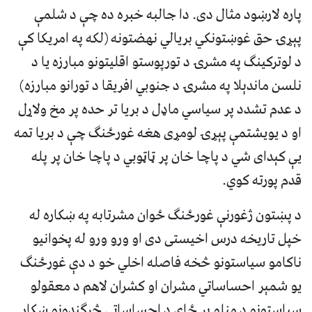
پاره لارښود مثال دی. دا جالبه خبره ده چې د شلمې
پېړۍ حق غوښتونکي بریالي نهضتونه (لکه په امریکا کې
د لوترکینګ په مشرۍ د تورپوستو اقلیتونو مبارزه یا د
نلسن ماندېلا په مشرۍ د جنوبي افریقا د تورانو مبارزه)
د عدم تشدد پر سیاسي ماډل د بریا تر حده پر مخ ولاړل
او د یویشتمې پېړۍ لومړی هغه غورځنګ چې د بریا تمه
یې کېدای شي د پاچا خان پر ټاټوبي د پاچا خان پر پله
قدم پورته کوي.
د پښتون ژغورنې غورځنګ ځوان مشرتابه په ښکاره له
خپل تاریخه درس اخیستی دی او ورو ورو له پخوانیو
ناکامو سیاستونو څخه فاصله اخلي خو د دې غورځنګ
یو شمېر احساساتي مشران او کشران لاهم د معقولو
سیاستونو د منلو پر ځای د احساساتي څرګندونو ښکار