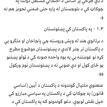
د دې طرحې پر اساس د احتمالي مستقل دولت په
چوکاټ کې د بلوچستان له پاره حتی ضمني تجویز هم نه
و.
۱.۳ – په پاکستان کې پښتونستان
د برتانوي هند له وېش وروسته چې پاچاخان او ملګرو یې
د پاکستان تر چتر لاندې د پښتونستان موضوع مطرح
کړه نو غوښتنه یې په یوه واحده صوبه کې د ټولو پښتنو
یو ځای کول او دې صوبې ته د پښتونستان نوم ورکول
وو.
عنعنوي ملتپال ګوندونه د پاکستان د آیین (اساسي
قانون) په چوکاټ کې د پاکستان په سیاسي مبارزو کې
خپل نقش لوبوي. دغو ګوندونو که په پاکستان کې د