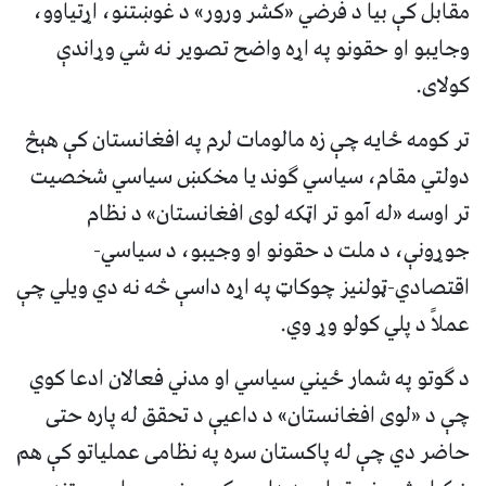
مقابل کې بیا د فرضي «کشر ورور» د غوښتنو، اړتیاوو،
وجایبو او حقونو په اړه واضح تصویر نه شي وړاندې
کولای.
تر کومه ځایه چې زه مالومات لرم په افغانستان کې هېڅ
دولتي مقام، سیاسي ګوند یا مخکښ سیاسي شخصیت
تر اوسه «له آمو تر اټکه لوی افغانستان» د نظام
جوړونې، د ملت د حقونو او وجیبو، د سیاسي-
اقتصادي-ټولنیز چوکاټ په اړه داسې څه نه دي ویلي چې
عملاً د پلي کولو وړ وي.
د ګوتو په شمار ځیني سیاسي او مدني فعالان ادعا کوي
چې د «لوی افغانستان» د داعیې د تحقق له پاره حتی
حاضر دي چې له پاکستان سره په نظامی عملیاتو کې هم