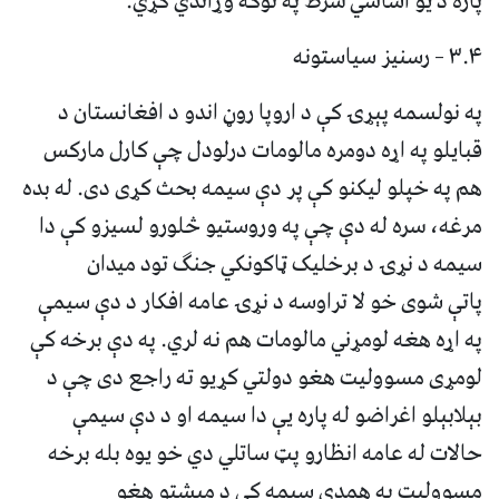
پاره د یو اساسي شرط په توګه وړاندي کړي.
۳.۴ – رسنیز سیاستونه
په نولسمه پېړۍ کې د اروپا روڼ اندو د افغانستان د
قبایلو په اړه دومره مالومات درلودل چې کارل مارکس
هم په خپلو لیکنو کې پر دې سیمه بحث کړی دی. له بده
مرغه، سره له دې چې په وروستیو څلورو لسیزو کې دا
سیمه د نړۍ د برخلیک ټاکونکي جنګ تود میدان
پاتې شوی خو لا تراوسه د نړۍ عامه افکار د دې سیمې
په اړه هغه لومړني مالومات هم نه لري. په دې برخه کې
لومړی مسوولیت هغو دولتي کړیو ته راجع دی چې د
بېلابېلو اغراضو له پاره یې دا سیمه او د دې سیمې
حالات له عامه انظارو پټ ساتلي دي خو یوه بله برخه
مسوولیت په همدې سیمه کې د مېشتو هغو