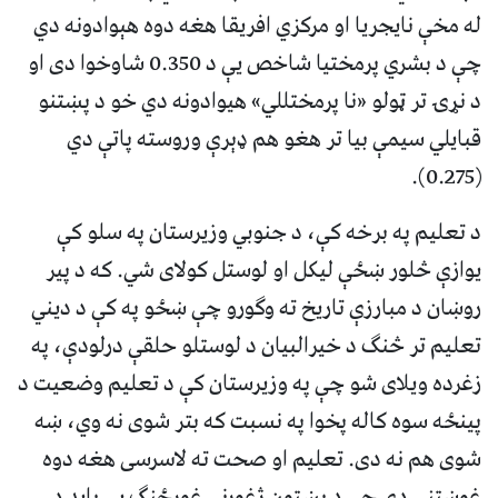
له مخې نایجریا او مرکزي افریقا هغه دوه هېوادونه دي
چې د بشري پرمختیا شاخص یې د 0.350 شاوخوا دی او
د نړۍ تر ټولو «نا پرمختللي» هیوادونه دي خو د پښتنو
قبایلي سیمې بیا تر هغو هم ډېرې وروسته پاتې دي
(0.275).
د تعلیم په برخه کې، د جنوبي وزیرستان په سلو کې
یوازې څلور ښځې لیکل او لوستل کولای شي. که د پیر
روښان د مبارزې تاریخ ته وګورو چې ښځو په کې د دیني
تعلیم تر څنګ د خیرالبیان د لوستلو حلقې درلودې، په
زغرده ویلای شو چې په وزیرستان کې د تعلیم وضعیت د
پینځه سوه کاله پخوا په نسبت که بتر شوی نه وي، ښه
شوی هم نه دی. تعلیم او صحت ته لاسرسی هغه دوه
غوښتنې دي چې د پښتون ژغورنې غورځنګ یې باید د