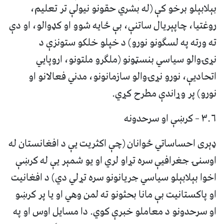
بېلابېلو برخو کې (له بشري حقونو نیولې تر تعلیم،
روغتیا، چاپېریال ساتنې، بې ځایه شوو او کډوالو، او دې
ته ورته په لسګونو نورو) د خپلو خلکو ستونزې د
نړۍوالو سیاسي بنسټونو (ملګرو ملتونو، اروپایي
اتحادیې، نورو نړۍوالو سازمانونو، مدني فعالانو او
نورو) پر وړاندې مطرح کړي.
۳.۶ – کرښې او سرحدونه
ډېری احساساتي ځوانان (چې اکثریت یې د افغانستان له
اوسنۍ جغرافیې سره تړاو لري او یو شمېر یې له کرښې
اخوا بېلابېلو سیاسي جریانونو سره تړلي دي) د افغانیت
او پاکستانیت بې مانا بحثونو ته لمن وهي او یا پر کرښو
او سرحدونو د معاملو خبرې کوي. دا مسایل اوس او په