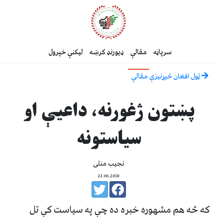
سرپاڼه
مقالې
ډیورنډ کرښه
لیکنې خپرول
ټول افغان څیړنیزې مقالې
پښتون ژغورنه، داعیې او
سیاستونه
نجیب منلی
21.06.2018
که څه هم مشهوره خبره ده چې په سیاست کې تل