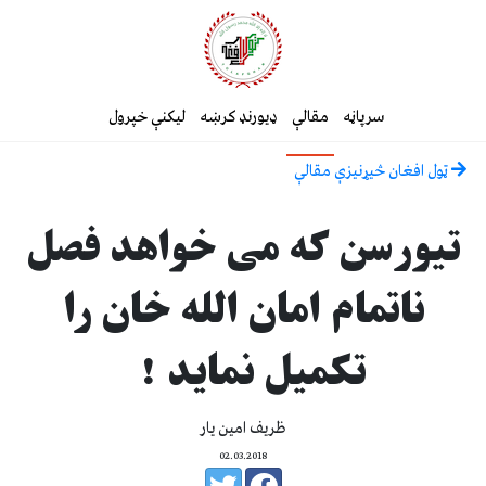
سرپاڼه
مقالې
ډیورنډ کرښه
لیکنې خپرول
ټول افغان څیړنیزې مقالې
تیورسن که می خواهد فصل
ناتمام امان الله خان را
تکمیل نماید !
ظریف امین یار
02.03.2018