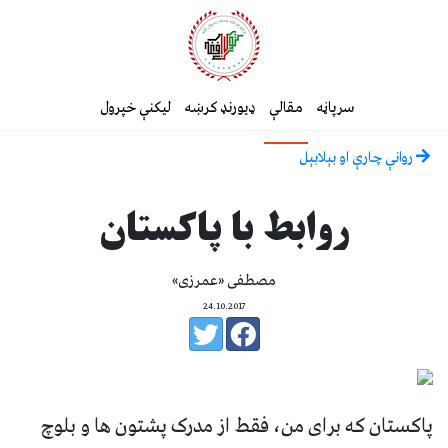
سرپاڼه
مقالې
ډیورنډ کرښه
لیکنې خپرول
روانې چارې او بېلابېل
روابط با پاکستان
مصطفی «عمرزی»
24.10.2017
پاکستان که برای من، فقط از مدرک پشتون ها و بلوچ