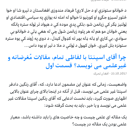
د ځوانانو ستونزې او د حل لارې! فرهاد مندوزی افغانستان د تېرو شا او خوا
څلور لسیزو جګړو او کورنیو نا خوالو له امله نه یوازې په سیاسي،اقتصادي او
ټولنیز ‌‌‌‌‌‌ډګر کې زیانمن شو، بلکې پدې موده کې د هېواد تر ټوله ستره پانګه
یعنې ځوانان مو هم له هر پلوه زیانمن شول چې له هغې ‌‌‌‌‌‌ډلې د ځوانانو بې
سوادي، بې کاري او ډله ډله بهر ته کډوال کیدل، د دوی په ژوند کې یوه ستره
ستونزه بلل کیږي. ځوان کهول د ټولنې د ملا د تیر او یوه داس...
چرا آقای اسپنتا با لفاظی تمام، مقالات مُغرضانه و
غیرعلمی می نویسد؟ قسمت اول
25.10.2017
- افغان تحرک
واضعیست، زمانی که عنوان این مضمون ادعا دارد، که، آقای رنگین دادفر
اسپنتا غیر علمی می نویسد، قبل از آنکه در اینجا بالای چرای عنوان بالایی
اظهاری صورت گیرد، باید نخست ادعایی که آقای رنگین اسپنتا مقالات غیر
علمی می نویسد و یا خیر، باید به بحث گرفته شود:
یک مقاله ای علمی چیست و چه خاصیت های را باید داشته باشد، معیار
علمی بودن یک مقاله در چیست؟