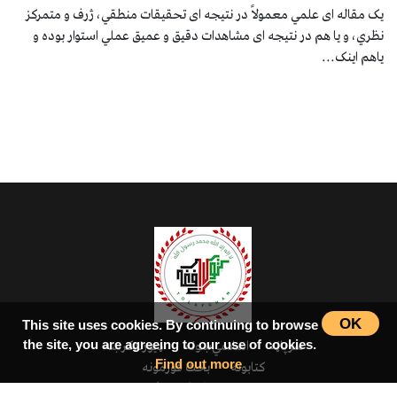
یک ﻣﻘﺎﻟﻪ ای ﻋﻠﻤﻲ ﻣﻌﻤﻮلاً ﺩﺭ ﻧﺘﻴﺠﻪ ای تحقیقات ﻣﻨﻄﻘﻲ، ژﺭﻑ ﻭ ﻣﺘﻤﺮﻛﺰ
ﻧﻈﺮﻱ، و یا هم ﺩﺭ ﻧﺘﻴﺠﻪ ای مشاهدات دقیق و عمیق ﻋﻤﻠﻲ استوار بوده و
ﻳﺎهم اینک...
OK
This site uses cookies. By continuing to browse
سرپاڼه
اسلامي‌ښونه
ډیورنډ‌کرښه
the site, you are agreeing to our use of cookies.
کتابونه
بحث فورمونه
Find out more
شاعران
ټول افغان تګلاره