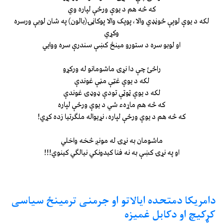
که څه هم د یوې ورځې لپاره وي
لکه د یوې لوېې ځوڼډي والا، پوپک والا پوکاڼۍ(بالون) په شان لوبې ورسره
وکړي
او لوبو سره د ستورو مینځ کښې سندرې سره ووايي
راځئ چې دا نړۍ ماشومانو له ورکړو
لکه د یوې غټې مڼې غوندې
لکه د یوې ټوټې تودې ډوډۍ غوندې
که څه هم ماړهء شي د یوې ورځې لپاره
که څه هم د یوې ورځې لپاره، نړیواله ملګرتیا زده کړي!
ماشومان به نړۍ له مونږ څخه واخلي
او په نړۍ کښې به نه فنا کیدونکي نیالګي کینوي!!!
دامریکا دمتحده ایالاتو او جرمنی ترمینځ سیاسی
کړکیچ او دکابل غمیزه