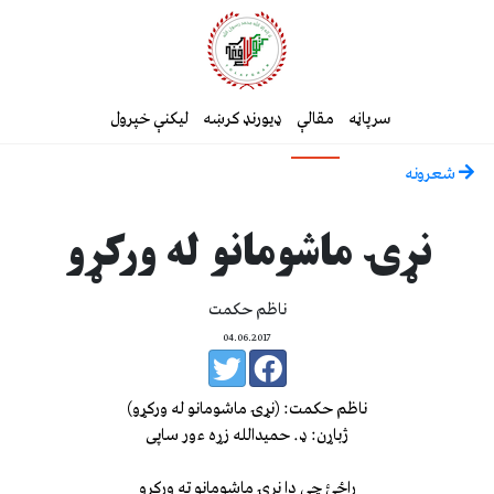
سرپاڼه
مقالې
ډیورنډ کرښه
لیکنې خپرول
شعرونه
نړۍ ماشومانو له ورکړو
ناظم حکمت
04.06.2017
ناظم حکمت: (نړۍ ماشومانو له ورکړو)
ژباړن: ډ. حمیدالله زړه ءور ساپی
راځئ چې دا نړۍ ماشومانو ته ورکړو