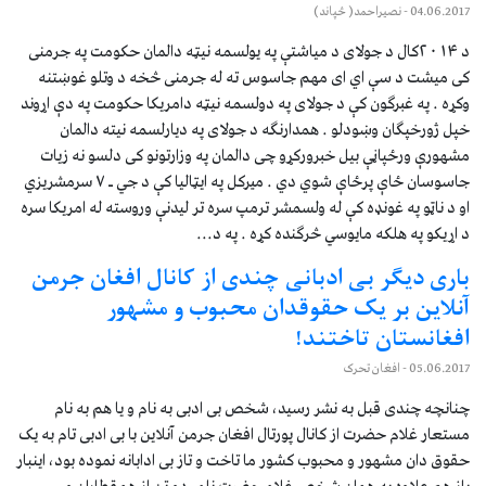
04.06.2017
- نصیراحمد( څپاند)
د ۲۰۱۴کال د جولای د میاشتې په یولسمه نیټه دالمان حکومت په جرمنی
کی میشت د سې اي ای مهم جاسوس ته له جرمنی څخه د وتلو غوښتنه
وکړه . په غبرګون کې د جولای په دولسمه نیټه دامریکا حکومت په دې اړوند
خپل ژورخپګان وښودلو . همدارنګه د جولای په دیارلسمه نیته دالمان
مشهورې ورځپاڼې بیل خبرورکړو چی دالمان په وزارتونو کی دلسو نه زیات
جاسوسان ځاې پرځاې شوي دي . ميرکل په ايټاليا کې د جي ـ ۷ سرمشریزي
او د ناټو په غونډه کې له ولسمشر ترمپ سره تر ليدنې وروسته له امريکا سره
د اړيکو په هلکه مايوسي څرګنده کړه . په د...
باری دیگر بی ادبانی چندی از کانال افغان جرمن‌
آنلاین بر یک حقوقدان محبوب و مشهور
افغانستان تاختند!
05.06.2017
- افغان تحرک
چنانچه چندی قبل به نشر رسید، شخص بی ادبی به نام و یا هم به نام
مستعار غلام حضرت از کانال پورتال افغان جرمن آنلاین با بی ادبی تام به یک
حقوق دان مشهور و محبوب کشور ما تاخت و تاز بی ادابانه نموده بود، اینبار