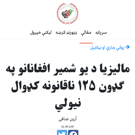
سرپاڼه
مقالې
ډیورنډ کرښه
لیکنې خپرول
روانې چارې او بېلابېل
مالیزیا د یو شمیر افغانانو په
ګډون ۱۲۵ ناقانونه کډوال
نیولي
آرین صافی
22.05.2017