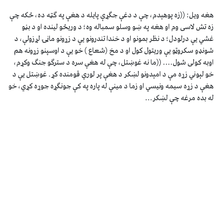
هغه ويل: ((زه پوهېدم، چې د دغې جګړې پايله د هغې په ګټه ده، ځکه چې
زه تش لاسى وم او هغه په ښو وسلو سمباله وه؛ د وريځو لينده او د بڼو
غشي يې درلودل؛ د نظر بمونو او د خندا تندرونو يې د زړونو ماڼۍ لړزولې، د
شونډو سکروټو يې وريتول کول او د مخ (شعاع ) خو يې د اوسپنو زړونه هم
اوبه کولى شول.... ((ما نه غوښتل، چې له هغې سره د سترګو جنګ وکړم،
خو لېوني زړه مې د امېدونو لښکر د هغې پر لوري قومنده کړ. غوښتل يې د
هغې د زړه سيمه ونيسي او زما د مينې له پاره په کې جونګړه جوړه کړي، خو
له بده مرغه چې لښکر...