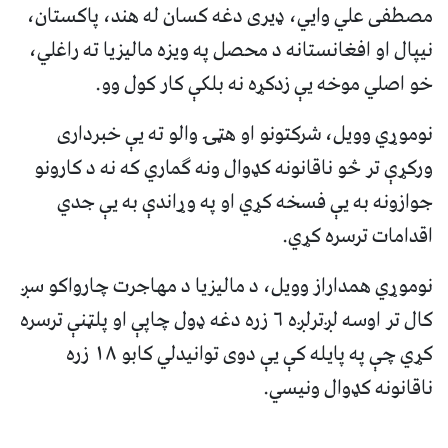
مصطفی علي وایي، ډیری دغه کسان له هند، پاکستان،
نیپال او افغانستانه د محصل په ویزه مالیزیا ته راغلي،
خو اصلي موخه یې زدکړه نه بلکې کار کول وو.
نوموړي وویل، شرکتونو او هټۍ والو ته یې خبرداری
ورکړې تر څو ناقانونه کډوال ونه ګماري که نه د کارونو
جوازونه به یې فسخه کړي او په وړاندې به یې جدي
اقدامات ترسره کړي.
نوموړي همداراز وویل، د مالیزیا د مهاجرت چارواکو سږ
کال تر اوسه لږترلږه ۶ زره دغه ډول چاپې او پلټنې ترسره
کړي چې په پایله کې یې دوی توانیدلي کابو ۱۸ زره
ناقانونه کډوال ونیسي.