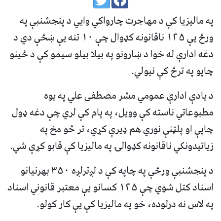
په مالیزیا کې د مهاجرت چارواکي وایي د پنجشنبې په
ورځ یې ۱۲۵ ناقانونه کډوال چې ۱۰ تنه یې ښځې دي د
دغه ادارې له خوا د ښارونو په بیلا بیلو سیمو کې د ځینو
چاپو په ترڅ کې نیولي.
د یادې ادارې عمومي مشر مصطفی علي په یوه
مطبوعاتي ناسته کې وویل، په پام کې لري چې دغه ډول
چاپې او پلټنې نوري هم ډیرې کړي، تر څو مخ په
زیاتیدونکي ناقانونه کډوالۍ په مالیزیا کې قابو کړې شي.
د پنجشنبې ورځې په چاپه کې د لږترلږه ۳۵۰ بهرنیانو
اسناد کتل شوي چې ۱۲۵ کسانو یې معتبر قانوني اسناد
په لاس نه درلوده، خو په مالیزیا کې یې کار کولو.