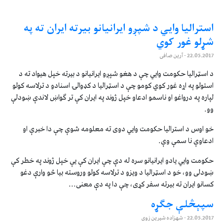
استرالیا وایي د شپږو ایرانیانو بیرته ایران ته په
شړلو غور کوي
22.05.2017
- آرین صافی
د اسټراليا حکومت وايي چې د هغو شپږو ايرانيانو د بيرته خپل هيواد ته د
استولو په اړه غور کوي کومو چې د اسټراليا د کډوالۍ اسنادو د ترلاسه کولو
لپاره په درواغو او ناسمو ادعاو خپل ژوند په ايران کې تر ګواښ لاندې ښودلې
وو.
خو اوس د استرالیا حکومت وايي دوی ته معلومه شوې چې دا خبرې او
ادعاوې نا سمې وې.
حکومت وايي يادو ايرانيانو سره له دې چې ايران کې یې خپل ژوند په خطر کې
ښودلی وو، خو د اسټراليا د ويزو د ترلاسه کولو وروسته بيا څو وارې دغو
کسانو ايران ته بیرته سفر کړی، چې دا په دې معنی...
سپېڅلې جګړه
22.05.2017
- شهزاده شيرين زوی