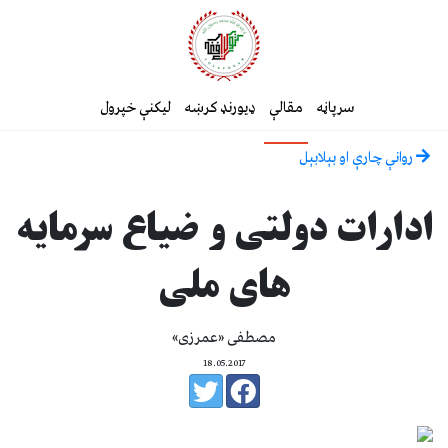
سرپاڼه
مقالې
ډیورنډ کرښه
لیکنې خپرول
روانې چارې او بېلابېل
ادارات دولتی و ضیاع سرمایه
های ملی
مصطفی «عمرزی»
18.05.2017