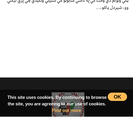
ټکي ولولم دي وخت کي په داسي کتابونو مي سترګي ولګیدي چي پري لیکلي
وو، شیردل ډاکو،...
OK
This site uses cookies. By continuing to browse
the site, you are agreeing to our use of cookies.
Find out more
سرپاڼه
اسلامي‌ښونه
ډیورنډ‌کرښه