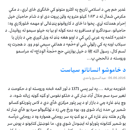
غدیر خم چې د اسلامي تاریخ په اکثرو متونو کې ځانګړی ځای لري، د مکې
مکرمې شمال ته د ۱۸۳ کیلو مترو په واټن پروت دی او د شام حاجیان خپل
اِحرام همدلته تړي. پخوا دا ځای د کاروانونو پنډغالی او مهمه څلورلارې وه؛
حاجیانو، سوداګرو او مسافرو به دمه کوله او بیا به خپلو سیمو ته روانېدل. د
«غدیر» کلمه په عربي ژبې کې د اوبو هغه ډنډ ته ویل کېږي چې د باران یا
سیلاب اوبه په کې راټولې شي او «خُم» د هماغې سیمې نوم وو. د هجرت په
لسم کال، رسول الله ﷺ د خپل یوازیني حج «حَجةُ الوِداع» له مراسمو
وروسته د ذالحجې پ...
د خاموشو انسانانو سیاست
06.06.2026
- عبدالسمیع واحدي
څلورمه برخه ....په تیر پسي 1371 د ثور اتمه څخه وروسته او د حکومت د
تغیر سره سم جلال آباد ښار کي د خلکو نفوس او ګڼه ګوڼه زیاته شوه، د
وچ ډنډ غاړه چي د بازار او د پیر پلور مرکزي ځآي دي د لاس پلورنکو کسانو
شمیر بي حده زیاد شوی وو، یوه ورځ چي زه د ټولګیوالو سره یو ځآي ښار ته
ولاړم هلته ډنډ غاړه کي د یو کټ په سر روجايي همواره وه د روجايي دپآسه
یو شمیر کتابونه پلورلو ته ایښودل شوي وي، ما غوښټل کتابونو د پوښ سر