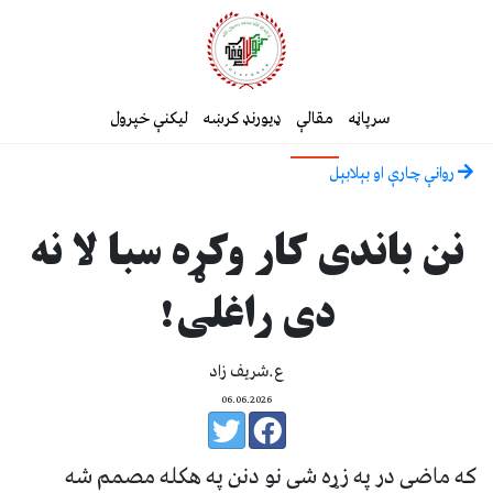
سرپاڼه
مقالې
ډیورنډ کرښه
لیکنې خپرول
روانې چارې او بېلابېل
نن باندی کار وکړه سبا لا نه
دی راغلی!
ع.شریف زاد
06.06.2026
که ماضی در په زړه شی نو دنن په هکله مصمم شه