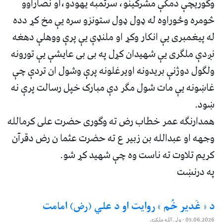
وګوریچې دمکې مشرکینو، سرتمبه یهودو،او نصاراوو
څومره وځوراوه له ډول ډول ستونزو سره یې مخ کړ دده
له پیغمبری یې انکار وکړ او ملنډې یې پرې ووهلې دهغه
نږدې ملګری یې شهیدان کړل په بی بی عایشې یې تورونه
ولګول دوژنې بریدونه اویرغلونه پرې وشول ان تردې چې
غاښونه یې مات شول مګر دې مبارک خپل رسالت پرې نه
ښود.
همدارنګه عمر خطاب رض ته وګوری حضرت علی کرمالله
وجهه او عبدالله بن زبیر ع ته حضرت عثما ن رض دقرآن
کریم تلاوت ته ناست وه چې شهید کړ شو.
په درنښت
د « غَدیر خُم » روایت او د علي (رض) امامت
05.06.2026
- ولي الله ملکزی