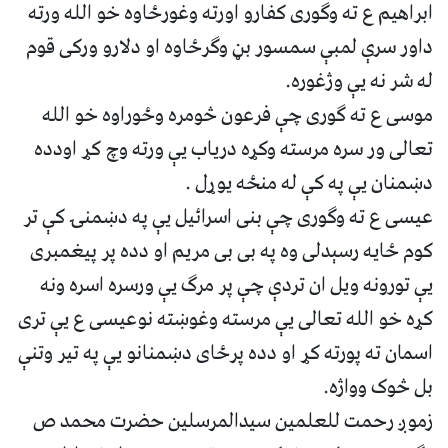
ابراهیم ع ته وګوری کفارو اورته وغورځاوه خو الله ورته
داور سرې لمبې سمسور بڼ وګرځاوه او دلارو ورکی قوم
له شر نه یې وژغوره.
موسی ع ته ګوری چې فرعون څومره وځوراوه خو الله
تعالی ور سره مرسته وکړه دریاب یې ورته وچ کړ اودده
دښمنان یې په کې له منځه یوړل .
عیسی ع ته وګوری چې بنی اسرائیل یې په دښمنۍ کې تر
کوم ځایه رسېدلی وه په بی بی مریم او دده پر پیغمبری
یې تورونه ویل ان تردې چې پر مرګ یې ورسره اسره ونه
کړه خو الله تعالی یې مرسته وغوښته نوعیسی ع یې تری
اسمان ته پورته کړ او دده پرځای دښمنانو یې په تیر وتنې
بل څوک وواژه.
زموږ رحمت للعلمین سیدالمرسلین حضرت محمد ص