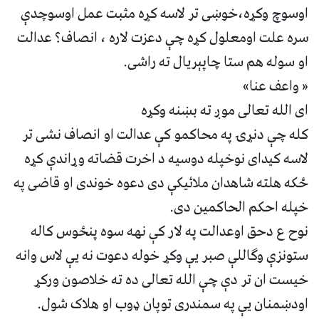
اوسوچ وکړه،خوښی تر لاسه کړه مثبت عمل اوسوچدې
سره علت اومعلول کړه چې دعزت لاره ، انصاف؟ عدالت
او سوله هم ستا چاپېریال ته راشی.
« واعف عنا»
ای الله تعالی موږ ته بښنه وکړه
کله چې دنړۍ په محاکمو کې عدالت او انصاف نشی تر
لاسه کیدای نوخپله دوسیه د اخرت قضاته وړاندې کړه
ځکه هلته شاهدان ملائیکې دی دعوه خوندی او قاضی په
خپله احکم الحاکمین دی.
نوح ع دحق اوعدالت په لار کې نهه سوه پنځوس کاله
ستونزې وګاللې صبر یې وکړ خوله دعوت نه یې لاس وانه
خیست ان تر دې چې الله تعالی ده ته خلاصون ورکړ
اودښمنان یې په سمندری توپان ډوب او هلاک شول.