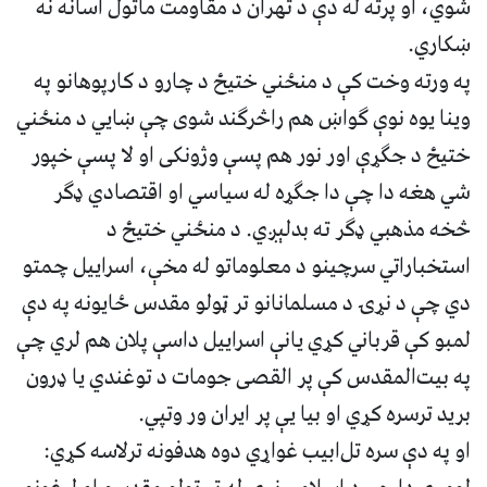
شوي، او پرته له دې د تهران د مقاومت ماتول اسانه نه
ښکاري.
په ورته وخت کې د منځني ختيځ د چارو د کارپوهانو په
وينا یوه نوې ګواښ هم راڅرګند شوی چې ښايي د منځني
ختیځ د جګړې اور نور هم پسې وژونکی او لا پسې خپور
شي هغه دا چې دا جګړه له سیاسي او اقتصادي ډګر
څخه مذهبي ډګر ته بدلېږي. د منځني ختیځ د
استخباراتي سرچینو د معلوماتو له مخې، اسراییل چمتو
دي چې د نړۍ د مسلمانانو تر ټولو مقدس ځايونه په دې
لمبو کې قرباني کړي يانې اسراييل داسې پلان هم لري چې
په بیت‌المقدس کې پر القصی جومات د توغندي یا ډرون
برید ترسره کړي او بيا یې پر ايران ور وتپي.
او په دې سره تل‌ابیب غواړي دوه هدفونه ترلاسه کړي: