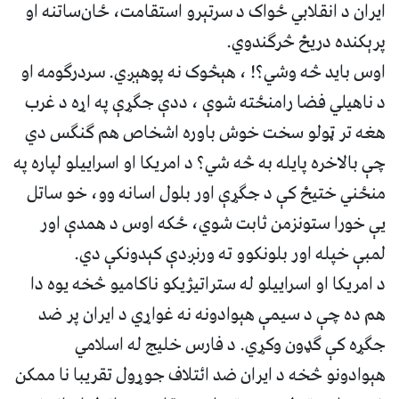
ايران د انقلابي ځواک د سرتېرو استقامت، ځان‌ساتنه او
پرېکنده دریځ څرګندوي.
اوس باید څه وشي؟! ، هېڅوک نه پوهېږي. سردرګومه او
د ناهیلي فضا رامنځته شوې ، ددې جګړې په اړه د غرب
هغه تر ټولو سخت خوش باوره اشخاص هم ګنګس دي
چې بالاخره پايله به څه شي؟ د امريکا او اسراييلو لپاره په
منځني ختیځ کې د جګړې اور بلول اسانه وو، خو ساتل
یې خورا ستونزمن ثابت شوي، ځکه اوس د همدې اور
لمبې خپله اور بلونکوو ته ورنږدې کېدونکې دي.
د امریکا او اسراییلو له ستراتیژیکو ناکامیو څخه یوه دا
هم ده چې د سیمې هېوادونه نه غواړي د ایران پر ضد
جګړه کې ګډون وکړي. د فارس خلیج له اسلامي
هېوادونو څخه د ایران ضد ائتلاف جوړول تقريبا نا ممکن