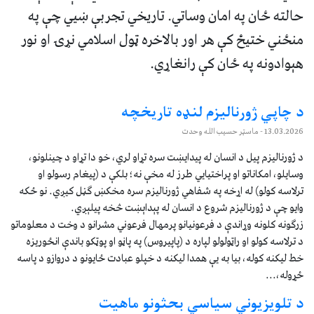
حالته ځان په امان وساتي. تاریخي تجربې ښيي چې په
منځني ختیځ کې هر اور بالاخره ټول اسلامي نړۍ او نور
هېوادونه په ځان کې رانغاړي.
د چاپي ژورناليزم لنډه تاریخچه
13.03.2026
- ماسټر حسیب الله وحدت
د ژورناليزم پیل د انسان له پیدایښت سره تړاو لري، خو دا تړاو د چینلونو،
وسایلو، امکاناتو او پراختيايي طرز له مخې نه؛ بلکې د (پیغام رسولو او
ترلاسه کولو) له اړخه په شفاهي ژورناليزم سره مخکښ ګڼل کیږي. نو ځکه
وايو چې د ژورناليزم شروع د انسان له پېداېښت څخه پيلېږي.
زرګونه کلونه وړاندې د فرعونيانو پرمهال فرعوني مشرانو د وخت د معلوماتو
د ترلاسه کولو او راټولولو لپاره د (پاپیروس) په پاڼو او پوټکو باندې انځوریزه
خط ليکنه کوله، بیا به یې همدا لیکنه د خپلو عبادت ځايونو د دروازو د پاسه
ځړوله،...
د تلویزیوني سیاسي بحثونو ماهیت