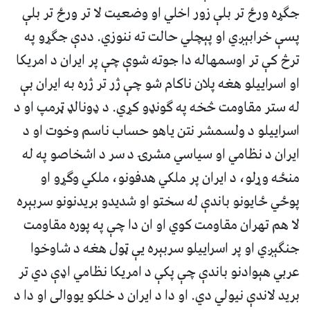
جګړه ورځ تر بلې زور اخلي او وضعیت لا تر ورځ تر بلې
پسې خرابېږي او پېچلي حالت ته ننوزي. ددې جګړو په
ترڅ کې تر اوسمهاله دا جوته شوې چې پر ايران د امریکا
او اسراییلو هغه پلان ناکام شو چې ژر تر ژره به ايران بې
له ستر مقاومت څخه په ګونډو کړي. د ډونالډ ټرمپ او د
اسراييلو د ولسمشر نتن ياهو حساب ناسم وخوت او د
ايران د نظامي او سياسي مشرۍ د سر د اشخاصو په له
منځه وړلو، د ايران پر ملکي هدفونو، ملکي وګړو او
پوځي ځايونو باندې له سختو او شديدو بريدنونو سربېره
لا هم تهران مقاومت کوي او ان دا چې په پوره مقاومت
جنګېږي او پر اسراييلو سربېره یې ټول هغه د شاوخوا
عربي هېوادنو باندې چې پکې د امريکا نظامي اډې دي تر
بريد لاندې نيولي دي. او دا د ایران د خلکو یووالی او دا د