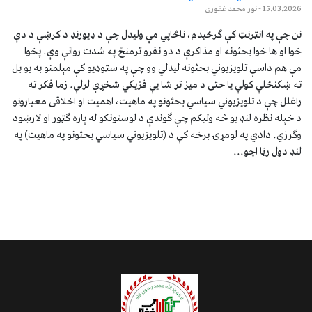
15.03.2026
- نور محمد غفوری
نن چې په انټرنټ کې ګرځیدم، ناڅاپي مې ولیدل چې د ډیورنډ د کرښې د دې
خوا او ها خوا بحثونه او مذاکرې د دو نفرو ترمنځ په شدت روانې وې. پخوا
مې هم داسې تلویزیوني بحثونه لیدلي وو چې په سټوډیو کې مېلمنو به یو بل
ته ښکنځلې کولې یا حتی د میز تر شا یې فزیکي شخړې لرلې. زما فکر ته
راغلل چې د تلویزیوني سیاسي بحثونو په ماهیت، اهمیت او اخلاقی معیارونو
د خپله نظره لنډ یو څه ولیکم چې ګوندې د لوستونکو له پاره ګټور او لارښود
وګرزي. دادي په لومړۍ برخه کې د (تلویزیوني سیاسي بحثونو په ماهیت) په
لنډ دول رڼا اچو...