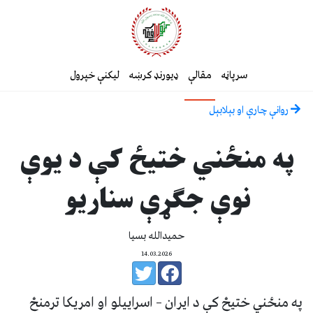
سرپاڼه
مقالې
ډیورنډ کرښه
لیکنې خپرول
روانې چارې او بېلابېل
په منځني ختيځ کې د يوې
نوې جګړې سناريو
حميدالله بسيا
14.03.2026
په منځني ختیځ کې د ايران – اسراييلو او امریکا ترمنځ