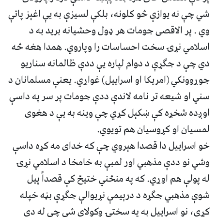
شي چې نه یوازې څو کلونه، بلکې لسیزې به یې اغېز پاتې
وي . پر الاقصی جومات هر ډول وحشیانه برید به د
اسلامي نړۍ سخت احساسات را وپاروي. همدا هغه څه
دي چې د جګړې د دوام لپاره یې ددې ظالمانه سناریو
جوړوونکي (امريکا او اسراييل) غواړي. یعنې مسلمانان د
سني او شيعه تر نامه لاندې ددې جومات پر سر په داسې
اوږده شخړه کې ښکېل کړي چې وینه به یې د هغوی
لمسیان او کړوسیان هم تویوي.
خو اسراييل دا قصدا هېروي چې که خدای مه کړه داسې
وشي نو ددې مذهبي اور لمبې به خامخا د اسلامي نړۍ
له پولې هم اوړي. که په منځني ختیځ کې قصداً پیل
شوې مذهبي جګړه د درېیمې نړیوالې جګړې بڼه خپله
کړي، نو اسراییل به په سختۍ وکولای شي چې له دې