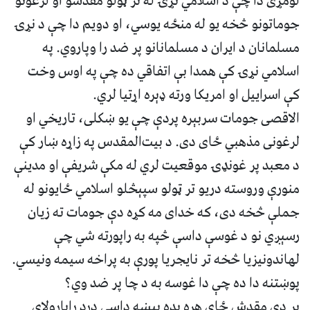
لومړی دا چې د اسلامي نړۍ له تر ټولو مقدسو او لرغونو
جوماتونو څخه یو له منځه یوسي، او دویم دا چې د نړۍ
مسلمانان د ایران د مسلمانانو پر ضد را وپاروي. په
اسلامي نړۍ کې همدا بې اتفاقي ده چې په اوس وخت
کې اسراییل او امریکا ورته ډېره اړتیا لري.
الاقصی جومات سربېره پردې چې یو ښکلی، تاریخي او
لرغونی مذهبي ځای دی. د بیت‌المقدس په زاړه ښار کې
د معبد پر غونډۍ موقعیت لري له مکې شريفې او مدينې
منورې وروسته دريو تر ټولو سپېڅلو اسلامي ځایونو له
جملې څخه دی، که خدای مه کړه دې جومات ته زيان
رسېږي نو د غوسې داسې څپه به راپورته شي چې
لهاندونيزيا څخه تر نايجريا پورې به پراخه سیمه ونیسي.
پوښتنه دا ده چې دا غوسه به د چا پر ضد وي؟
پر دې مقدش ځای هره بده پېښه داسې درد راپارولای