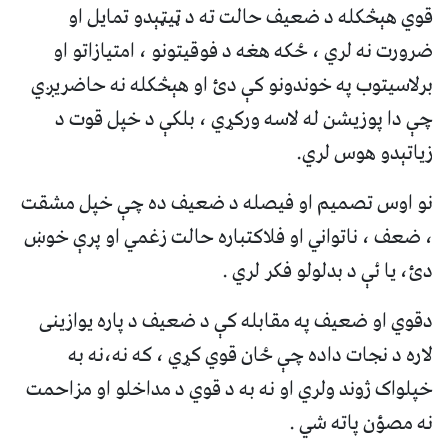
قوي هېڅکله د ضعيف حالت ته د ټيټېدو تمايل او
ضرورت نه لري ، ځکه هغه د فوقيتونو ، امتيازاتو او
برلاسيتوب په خوندونو کې دئ او هېڅکله نه حاضريږي
چې دا پوزيشن له لاسه ورکړي ، بلکې د خپل قوت د
زياتېدو هوس لري.
نو اوس تصميم او فيصله د ضعيف ده چې خپل مشقت
، ضعف ، ناتواني او فلاکتباره حالت زغمي او پرې خوښ
دئ، يا ئې د بدلولو فکر لري .
دقوي او ضعيف په مقابله کې د ضعيف د پاره يوازينی
لاره د نجات داده چې ځان قوي کړي ، که نه،نه به
خپلواک ژوند ولري او نه به د قوي د مداخلو او مزاحمت
نه مصؤن پاته شي .