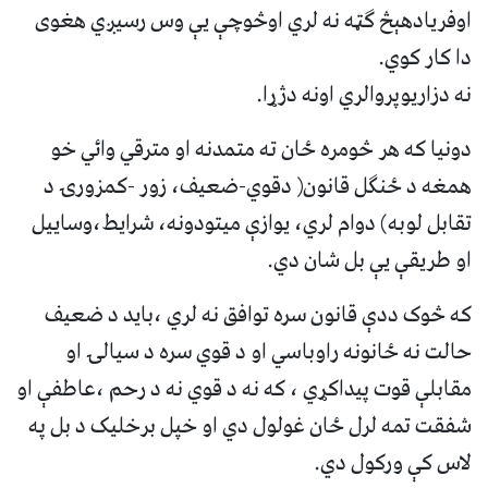
اوفريادهېڅ ګټه نه لري اوڅوچې يې وس رسيږي هغوی
دا کار کوي.
نه دزاريوپروالري اونه دژړا.
دونيا که هر څومره ځان ته متمدنه او مترقي وائي خو
همغه د ځنګل قانون( دقوي-ضعيف، زور -کمزورۍ د
تقابل لوبه) دوام لري، يوازې ميتودونه، شرايط،وساييل
او طريقې يې بل شان دي.
که څوک ددې قانون سره توافق نه لري ،بايد د ضعيف
حالت نه ځانونه راوباسي او د قوي سره د سيالۍ او
مقابلې قوت پيداکړي ، که نه د قوي نه د رحم ،عاطفې او
شفقت تمه لرل ځان غولول دي او خپل برخليک د بل په
لاس کې ورکول دي.