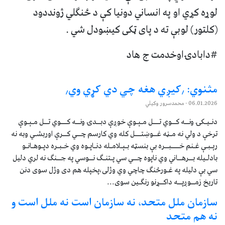
لوړه کړي او په انساني دونيا کې د ځنګلي ژونددود
(کلتور) لوبې ته د پای ټکی کیښودل شي .
#دابادۍاوخدمت ج هاد
مثنوي: ٫کیږي هغه چي دي کړي وي٫
06.01.2026
- محمدسرور وکیلي
دنـیـکۍ ونــه کــوي تـــل مـېـوې خوږې دبــدۍ ونــه کـــوي تــل مـېـوې
ترخې د ولي نه مـڼه غــوښتـــل کله وي کارسم چــي کــرې اوربشـي وبه نه
رېـبـې غـنم خــــبــره بې بنسټه بـېـلامـله دنـاپـوه وي خـبـره دپـوهـانـو
بادلـیله بــرهــاني وي ناپوه چــي سي پـتنـګ نــوسي په جــنګ نه لري دلیل
سي بې دلیله په غـورځنګ چاچي وي وژلی،پخپله هم دی وژل سوی دنن
تاریخ زمــوږپــه داکــړنو رنګـین سوی...
سازمان ملل متحد، نه سازمان است نه ملل است و
نه هم متحد