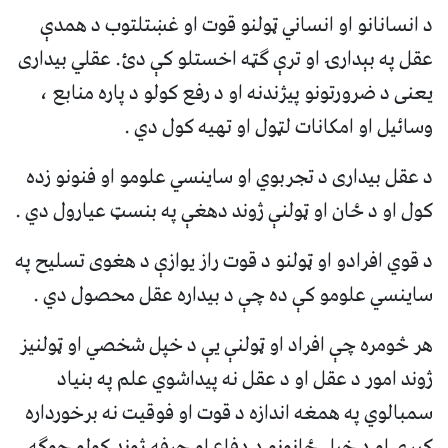
د انسانانو او انساني ټولنو قوت او غښتلتوب د همدې
عقل په بېدارۍ او ترې ګټه اخستلو کې دئ. عقلي بیداری
يعنی د ضرورتونو پيژندنه او د رفع کولو د پاره منابع ،
وسائيل او امکانات لټول او تهيه کول دي .
د عقل بیداری د تجربوي او ساينسي علومو او فنونو زده
کول او د ځان او ټولنې ژوند دهغې په بنسټ عيارول دي .
د قوي افرادو او ټولنو د قوت راز يوازې د هغوی تسليح په
ساينسي علومو کې ده چې د بیداره عقل محصول دي .
هر څومره چې افراد او ټولنې يې د خپل شخصي او ټولنيز
ژوند امور د عقل او د عقل نه پيداشوي علم په بنياد
سمبالوي په همغه اندازه د قوت او فوقيت نه برخورداره
کيږي او د خپل ځانونو د دفاع او حرفه ژوند کولو جوګه