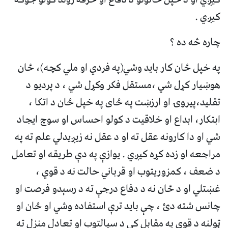
کيږي .
چاره څه ده ؟
په خپل ځان کار بايد وشي(په فردي او ملي کچه)، ځان
هوښيار کړل شي ،مستقل فکر وکړل شي ، د پرديو د
تقليد،پيروۍ او ارزښت په ځای په خپل ځان د اتکا ،
ابتکار، ابداع او خلاقيت د کولو احساس او سوچ ايجاد
شي او دا کارونه عقل ته او‌ د عقل نه زیږیدلي علم ته په
مراجعه او زده کړه کيږي . يوازې په دې طريقه او تعامل
د ضعف ، کمزوريتوب او قرباني حالت نه د قوي ،
غښتلي او د ځان نه د دفاع درجې ته د رسېدو فرصت او
چانس شته دئ ، چې بايد ترې استفاده وشي او ځان او
ټولنه د قوي په مقابل کې د سيالتوب او تعادل منزل ته