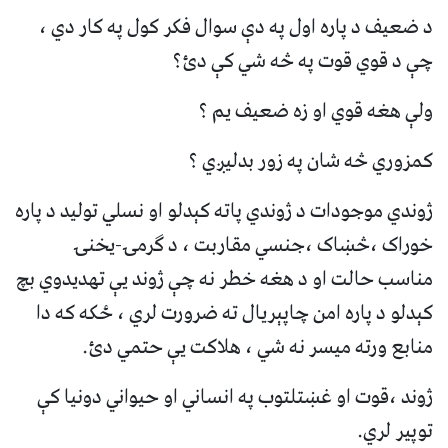
د ضعيف د پاره اول په دې سوال فکر کول په کار دي ،
چې د قوي قوت په څه شي کې دئ؟
ولې هغه قوي او زه ضعيف يم ؟
کمزوري څه شان په زور بدليږي ؟
ژوندي موجودات د ژوندي پاته‌ کېدلو او نسلي توليد د پاره
خوراک ،څښاک ،جنسي مقاربت ، د ګرمۍ-يخنۍ
مناسب حالت او د هغه خطر نه چې ژوند يې تهديدوي بچ
کېدلو د پاره امن چاپېريال ته ضرورت لري ، ځکه که دا
منابع ورته ميسر نه شي ، هلاکت يې حتمي دئ.
ژوند ،قوت او غښتلتوب په انساني او حيواني دونيا کې
توپير لري.