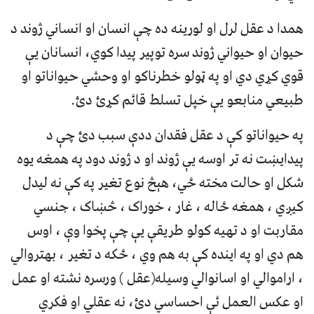
همدا د‌ عقل لرل او لورينه ده چې انسان او انساني ژوند د
حيوان او حيواني ژوند سره توپير پيدا کوي، انسانان يې
قوي کړي دي او په ټولو خطرناکو او وحشي حیواناتو او
طبيعي منابعو يې خپل تسلط قائم کړئ دئ.
په حيواناتو کې د عقل فقدان ددې سبب دئ چې د
پيدايښت نه تر اوسه يې ژوند او د ژوند دود په همغه يوه
شکل او حالت مخته ځي، هېڅ نوع تغير په کې نه ليدل
کيږي ، همغه ځاله ، غار ، خوراک ، څښاک ، جنسي
مقاربت او د تهيه کولو طريقې يې چې پخوا وې ، اوس
هم دي او په اينده کې به هم وي ، ځکه د تغير ، بهتروالي
، اراموالي او اسانوالي وسيله(عقل ) ورسره نشته او عمل
او عکس العمل ئې احساسي دئ، نه عقلي او فکري