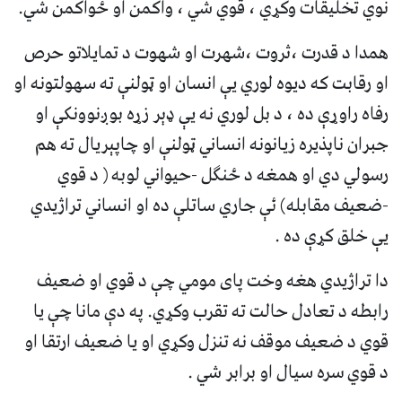
نوي تخليقات وکړي ، قوي شي ، واکمن او ځواکمن شي.
همدا د قدرت ،ثروت ،شهرت او شهوت د تمايلاتو حرص
او رقابت که ديوه لوري يې انسان او ټولنې ته سهولتونه او
رفاه راوړې ده ، د بل لوري نه يې ډېر زړه بوږنوونکې او
جبران ناپذيره زيانونه انساني ټولنې او چاپېريال ته هم
رسولي دي او همغه د ځنګل -حيواني لوبه ( د قوي
-ضعيف مقابله) ئې جاري ساتلې ده او انساني تراژيدي
يې خلق کړې ده .
دا تراژيدي هغه وخت پای مومي چې د قوي او ضعيف
رابطه د تعادل حالت ته تقرب وکړي. په دې مانا چې يا
قوي د ضعيف موقف نه تنزل وکړي او يا ضعيف ارتقا او
د قوي سره سيال او برابر شي .