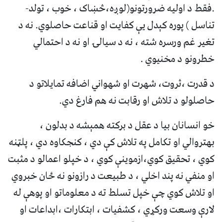
.فقط د اوليه ضرورتونو(لوږه،څښاک ، خوب ، تولد-
تناسل ) پوره کېدل يې کفايت او قناعت حاصلوي. نه د
تغير غم ورسره شته ، نه د سيالۍ او نه د احتمالي
خطرونو د مخنيوي .
د قدرت ،ثروت، شهرت او شهواني اضافه تمايلاتو د
حاصلولو د تلاش او رقابت نه هم فارغ دي.
خو انسانان بيا د عقل د برکته همېشه د بدلون ،
بهتروالي او تکامل په تلاش کې دي ، کنجکاوه دي ، پلټنه
کوي ، تحقيق کوي،ازموينې کوي ، د خپلو اعمالو د مثبت
او منفي نه پند اخلي ، د طبيعت د رازونو نه ځان خبروي
او تلاش کوي چې خپل تسلط ته د معلوماتو او پوهې له
لارې وسعت ورکړي ، کشفيات ، ابتکارات ،ابداعات او