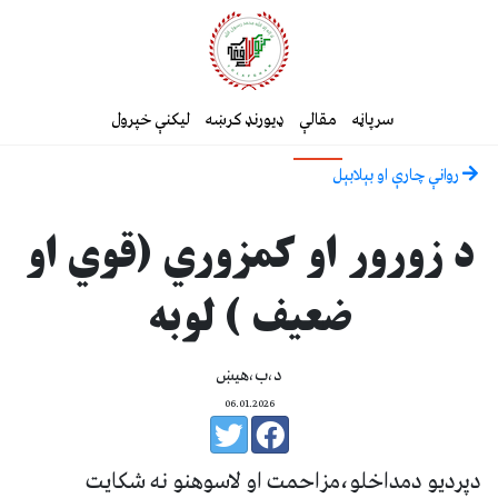
سرپاڼه
مقالې
ډیورنډ کرښه
لیکنې خپرول
روانې چارې او بېلابېل
د زورور او کمزوري (قوي او
ضعيف ) لوبه
د،ب،هيښ
06.01.2026
دپرديو دمداخلو،مزاحمت او لاسوهنو نه شکايت