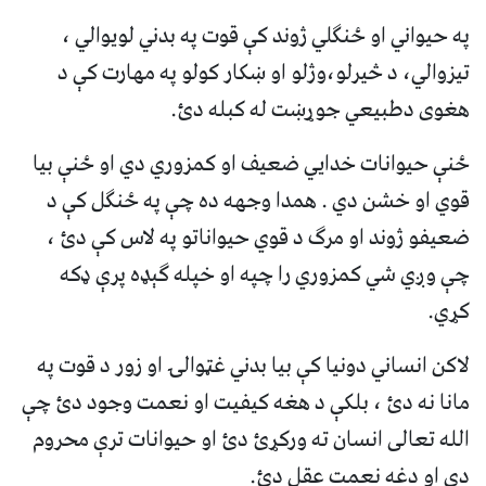
په حيواني او ځنګلي ژوند کې قوت په بدني لويوالي ،
تيزوالي، د څيرلو،وژلو او ښکار کولو په مهارت کې د
هغوی دطبيعي جوړښت له کبله دئ.
ځنې حيوانات خدايي ضعيف او کمزوري دي او ځنې بيا
قوي او خشن دي . همدا وجهه ده چې په ځنګل کې د
ضعيفو ژوند او مرګ د قوي حيواناتو په لاس کې دئ ،
چې وږي شي کمزوري را چپه او خپله ګېډه پرې ډکه
کړي.
لاکن انساني دونيا کې بيا بدني غټوالۍ او زور د قوت په
مانا نه دئ ، بلکې د هغه کيفيت او نعمت وجود دئ چې
الله تعالی انسان ته ورکړئ دئ او حيوانات ترې محروم
دي او دغه نعمت عقل دئ.