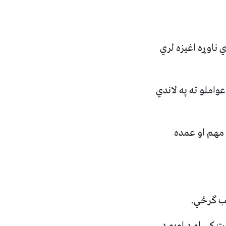
ي ناوړه اغیزه لري
املو ته په لاندي
 مهم او عمده
ت کي او د اوبو د