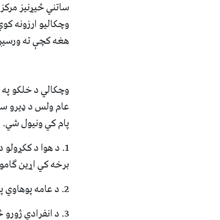
ساتني څیړنیز مرکز
وچکالیو ارزونه کو
هغه کچې ته ورسیږي چې یوازې په 20 سلنه کل
وچکالي د خلکو په ژ
عام ولس د ډیرو ستر
پام کي ونیول شي.
1. د هوا د ککړولو 
برخه کي اړین ګامون
2. د عامه پوهاوي پراخي برنامي په لاره واچول شي او د خلکو د پوهاوي کچه لوړه شي.
3. د انفرادي ژورو