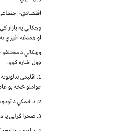
اقتصادي- اجتماعی
وچکالي په بازار کي 
او همدغه اغیزي ته
وچکالي د مختلفو طب
ډول اشاره کوو.
1. اقلیمی بدلونون
عواملو څخه یو عام
2. د ځمکي د تودوخي د درجي لوړیدل خونړیو وچکالیو ته لاره هواروي.
3. صحرا ګرایی یا د شنو ساحو تخریب او د ځنګلونو قطع کول هم د وچکالی سبب ګرځي.
4. د اوبو د منابع