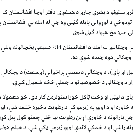
 ملګرو ملتونو د بشري چارو د همغږۍ دفتر اوچا افغانستان کی 
ۍ سره مخ هېواد ګڼل شوی.
همدارنګه د پرله پسي وچکالیو له امله د افغانستان 14٪ 
ه وچکالي دوه چنده شوې ده.
پیل او پاي)، د وچکالي د سیمي پراخوالي (وسعت) د وچکالي
رار د وچکالی د خصوصیاتو د جملي څخه شمیرل کیږي.
پای د نيټی او وخت ټاکل خورا ستونزمن کار دي. خو معمولا 
خاوره او د اوبو په زیرمو کې د رطوبت ذخیره ختمه شي، او 
 بارانونه د خاورې اړین رطوبت بیا ځلي چمتو کول پیل کړي
رته راشي او د ځمکې لاندې اوبو زیرمې ډکې شي. د هیلم هولټز