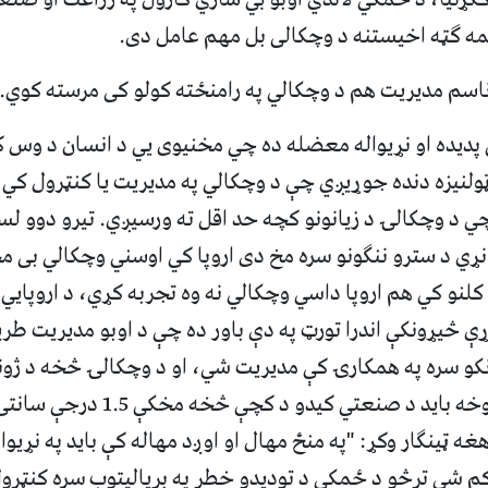
مه ګټه اخیستنه د وچکالی بل مهم عامل دی.
پدیده او نړیواله معضله ده چي مخنیوی يي د انسان د وس کا
ټولنیزه دنده جوړیږي چې د وچکالي په مدیریت یا کنټرول کي
 د وچکالۍ د زیانونو کچه حد اقل ته ورسیږي. تیرو دوو لسی
 نړي د سترو ننګونو سره مخ دی اروپا کي اوسني وچکالي بی 
کیږي حتا تیرو 500 کلنو کي هم اروپا داسي وچکالي نه وه تجربه کړي، د ارو
ړې څیړونکې اندرا تورټ په دې باور ده چې د اوبو مدیریت طریق
و سره په همکارۍ کې مدیریت شي، او د وچکالۍ څخه د ژوند
لپاره، د ځمکي تودوخه باید د صنعتي کیدو د 
ه ټینګار وکړ: "په منځ مهال او اوږد مهاله کې باید په نړیوا
 کم شي ترڅو د ځمکي د تودیدو خطر په بریالیتوب سره کنټرو