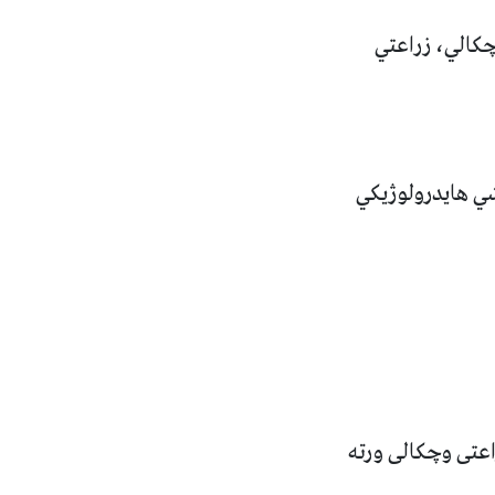
چکالي، زراعتي
شي هایدرولوژیکي
اعتی وچکالی ورته