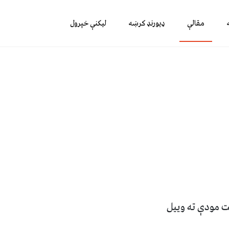
مقالې
ډیورنډ کرښه
لیکنې خپرول
ت مودې ته وييل