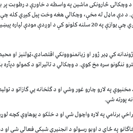
 د وچکالۍ څارونکی ماشین په واسطه د خاورې د رطوبت پر ب
ي. د دې ماډل له مخې، وچکالي هغه وخت پیل کیږي کله چې
ونو کې د اوږدې مودې لپاره پیښیږي.
وندانه کي ډیر ژور او زیانمنووونکي اقتصادي،ټولنیز او محیط
و ننګونو سره مخ کوي. د وچکالي د تاثیراتو د کمولو دپآره با
د مخنیوي په لارو چارو غور وشي او د ګلخانه یي ګازاتو د تولی
ه پورته شي.
 څاګانو په ځاي د اوبو رسولو د انجنیري شبکي فعالي شي او د