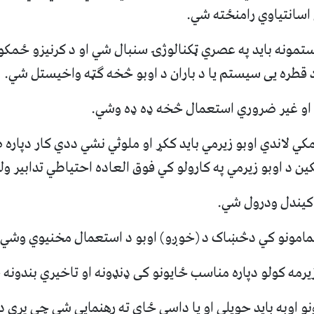
ی اسانتیاوي رامنځته شي.
یستمونه باید په عصري ټکنالوژۍ سنبال شي او د کرنیزو ځمکو 
 قطره يی سیستم یا د باران د اوبو څخه ګټه واخیستل شي.
کي لاندي اوبو زیرمي باید ککړ او ملوثي نشي ددي کار دپاره 
ین د اوبو زیرمي په کارولو کي فوق العاده احتیاطي تدابیر ول
کونو اوبه باید حویلي او یا داسي ځاي ته رهنمایی شي چي پري