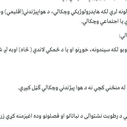
نه لري لکه هایدرولوژیکي وچکالي، د هواپیژندني(اقلیمي) و
 یا اجتماعي وچکالي.
لي:
 لکه سیندونه، خوړنو او یا د ځمکي لاندي ( څاه) اوبه لږ 
ه منځني کچي نه د هوا پیژندني وچکالي ګڼل کیږي.
 د رطوبت نشتوالی د نباتاتو او فصلونو وده اغیزمنه کړي زر