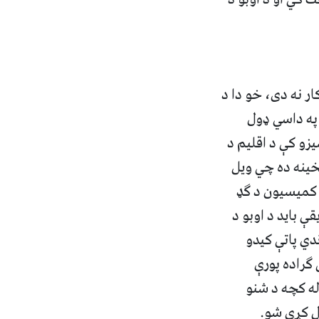
ر نه دی، خو دا د
 په داسي ډول
زو کې د اقلیم د
مخینه ده چي ویل
پايي کمیسیون د ګډ
ې باید د اوبو د
ي پاتې کیدو
کچې څخه مخکې 1.5 درجې سانتی ګراده پورې
له کچه د شنو
ل کړی شو.