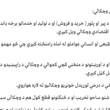
 وچکالي:
د پیر او پلور ( خرید و فروش) او د تولید او خدماتو برخه باند
 اقتصادي وچکالي ویل کیږي.
عی او انساني عواملو له امله رامنځته کیږي چي څو مهمو عو
ه او د اورښتونو د منځني کچي کموالي د وچکالي د راپیښیدو د
ل کڼل کیږي.
و ککړتیا، د ځمکي لاندي اوبو بي ساري کارول په زراعت او صنع