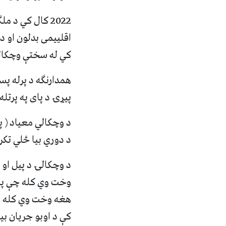
2022 کال کي د
کي له سختې وچکال
پیړۍ د پای په پرتل
د وچکالي معیاد ( 
د دوري بیا ځلي تک
د وچکالۍ د پیل او 
وخت وي کله چې په 
هغه وخت وي کله چې
کې د اوبو جریان بی