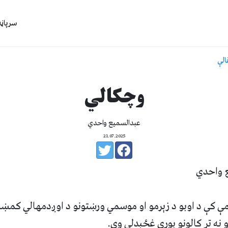
سرپاڼه
الې
وچکالي
عبدالسمیع واحدي
21.07.2025
ع واحدي
ې کې د اوبو د زېرمو او موسمي ورښتونو د اوږدمهالي کمښ
نه تر کالونو پورې غځېدلې وي.