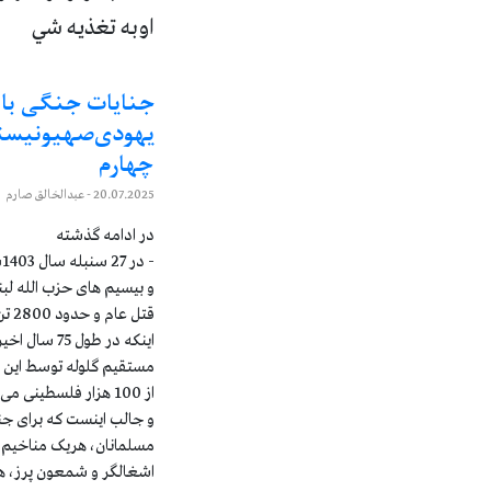
اوبه تغذیه شي
جنایات جنگی بان
یهودی‌صهیونیست
چهارم
20.07.2025
- عبدالخالق صارم
در ادامه گذشته
-
قتل 
اینکه در طول
مستقیم گلوله توسط این ب
از 100 هزار فلسطینی می باشد.
و جالب اینست که برای جن
مسلمانان، هریک مناخیم 
اشغالگر و شمعون پرز، ه