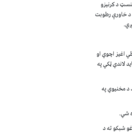
نسټ د کرنیزو
 د خاورې رطوبت
ي اغیز اچوي او
ید لاندي ټکي په
د د مخنیوي په
غو شبکو ته د