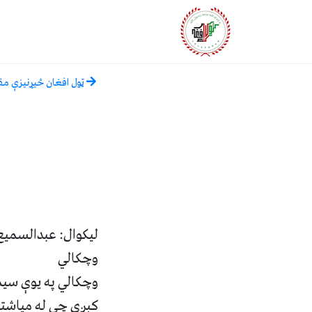
ټول افغان څیړنیزې مق
لیکوال: عبدالسمی
وچکالي
وچکالي په يوې سيم
کېږي چې له مياشتو 