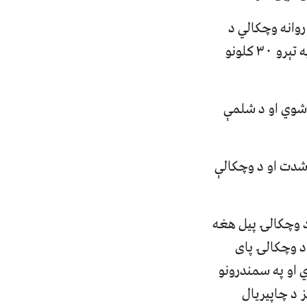
روانه وچکالي د
اقلییمی بدلون او د تودوخي د لوړوالی پایله ګڼلی وه چي له امله يي افغانستان په تېرو ۳۰ کلونو
طبیعي یخچالونه ویلي شوي او د شلمې
 شدت او د وچکالې
د وچکالۍ پیل هغه
د وچکالۍ پای
 او په سمندرونو
 د چاپیریال