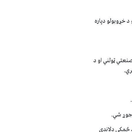
د خړوبولو دپاره
صنعتي ټولني او د
ري.
 د ځمکي دلاندي