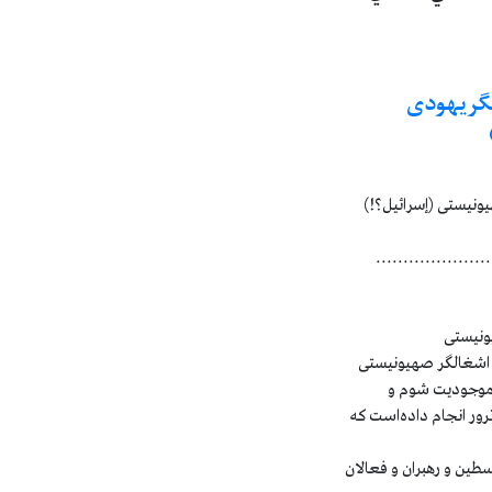
گریهودی
ونیستی (إسرائیل؟!)
.....................
و اشغالگر صهیونیستی
 موجودیت شوم و
شروع خود، بیش از دو هزار و 700 ترور انجام داده‌است که
طین و رهبران و فعالان