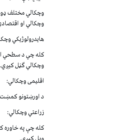
وچکالي مختلف ډولو
وچکالي او اقتصادي
هایدرولوژیکي وچکا
کله چي د سطحي اوبو
وچکالي ګڼل کیږي.
اقلیمی وچکالي:
د اورښتونو کمښت ل
زراعتي وچکالي:
کله چې په خاوره کي
ویل کیږي.