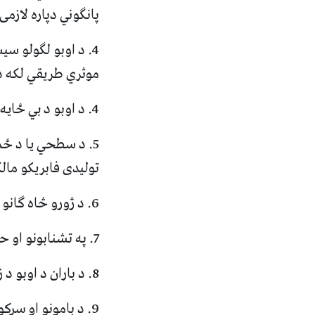
پانګوني دپاره لازم
4. د اوبو لګولو س
موثري طریقي لکه د
4. د اوبو د بي ځایه او غیر ضروري استعمال څخه ډه ډه وشي.
5. د سطحي یا د ځم
تولیدی فابریکو مالک
6. د ژورو څاه ګانو کیندل ودرول شي.
7. په تشنابونو او حمامونو کي دڅښاک د (خوږو) اوبو د استعمال مخنیوي وشي.
8. د باران د اوبو د زیرمه کولو دپاره مناسب ځایونو کی ډنډونه او تاخیري بندونه جوړ شي.
9. د بامونو او سر