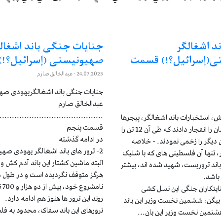
د اشغالگر
جنایات جنگی باند اشغال
ی(إسرائیل؟!) قسمت
صهیونیستی (إسرائیل؟!)
24.07.2025
- عبدالخالق صارم
جنایات جنگی باند اشغالگریهودی صهی
عبدالخالق صارم
..........................................
 در 27 سنبله سال 1403ش، استخبارات باند اشغالگر، پیجرها
قسمت پنجم
و بیسیم های حزب الله لبنان را انفجار دادند که طی آن 12 تن را
در ادامه گذشته
عام و حدود 2800 تن دیگر را زخمی نمودند. - خلاصه
2- ترور های باند اشغالگر یهودی صهیونیستی
 75 سال اخیر، تنها آن فلسطینی های که با شلیک
البته ماشین کشتار این باند آدم کش 
اند تروریست، شهید شده اند، بیشتر
هرگز متوقف نگردیده است و در طول
نام
ایتکاران جنگی این نسل کشی
روند این ترور ها هنوز هم ادامه دارد.
بیگن، ششمین نخست وزیر این باند
ترورهای این باند سفاک، محدود به فلس
شتمین نخست وزیر این بان...