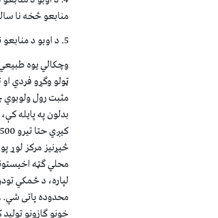
منابعو څخه نا سال
5. د اوبو د منابعو ناسم مدیریت هم د وچکالي په رامنځته کولو کی مرسته کوي.
وچکالي یوه طبیعي 
ټولو وګړو فردي او 
مثبت رول ولوبوي چي
بدلون په پایله کې،
څیړنیز مرکز لوړ پو
محلي ګټه اخیستونک
محدوده پاتی شي. هغ
خونو ګازونو تولید