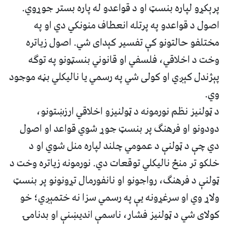
پرېکړو لپاره بنسټ او د قواعدو له پاره بستر جوړوي.
اصول د قواعدو په پرتله انعطاف منونکي دي او په
مختلفو حالتونو کې تفسیر کېدای شي. اصول زیاتره
وخت د اخلاقي، فلسفي او قانوني بنسټونو په توګه
پېژندل کېږي او کولی شي په رسمي یا نالیکلي بڼه موجود
وي.
د ټولنیز نظم نورمونه د ټولنیزو اخلاقي ارزښتونو،
دودونو او فرهنګ پر بنسټ جوړ شوي قواعد او اصول
دي چې د ټولنې د عمومي چلند لپاره منل شوي او د
خلکو تر منځ نالیکلي توقعات دي. نورمونه زیاتره وخت د
ټولنې د فرهنګ، رواجونو او نانفورمال تړونونو پر بنسټ
ولاړ وي او سرغړونه يې په رسمي سزا نه ختمېږي؛ خو
کولای شي د ټولنیز فشار، ناسمې اندیښنې او بدنامۍ