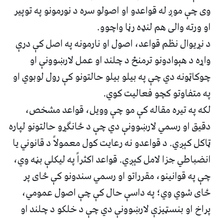
وی چې موږ له قواعدو او اصولو سره د نورمونو په توپیر
او ورته والی هم لنډه رڼا واچوو.
د نړیوال نظم قواعد، اصول او نارمونه په اصل کې درې
واړه د هېوادونو ترمنځ د چلند او عمل لارښوونې او
چوکاټونه دي چې په بیلو بیلو حالتونو کې رول لوبوي او
په متفاوتو کچو فعالیت کوي.
لکه په تیره مقاله کې مو چې وویل، قواعد مشخص،
دقیق او رسمي لارښوونې دي چې د ځانګړو حالتونو لپاره
ټاکل کېږي. د قواعدو نه رعایت کول معمولاً د قانوني یا
انضباطي جزا لامل کېږي. قواعد اکثراً په لیکلې بڼه وي،
چې په قوانینو، مقرراتو او رسمي سندونو کې ځای پر
ځای شوي وي؛ په داسې حال کې چې اصول عمومي،
پراخ او بنسټیزې لارښوونې دي چې د خلکو د چلند او