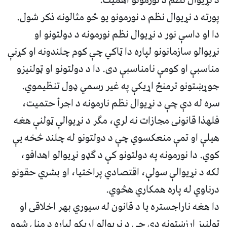
د نړیوال نظم د نورمونو اهمیت:
پورته د نړیوال نظم د نورمونو یو څو مثالونه ذکر شول.
دا او داسې نور د نړیوال نظم نورمونه د دولتونو او
نړیوالو سازمانونو لپاره دا ټاکي چې کوم چلندونه او کړنې
مناسبې او کومې نامناسبې دی. دا د دولتونو او ټولنیزو
جوړښتونو ترمنځ اړیکې په غیر رسمي ډول تنظیموي.
سره له دې چې د نړیوال نظم نارمونه د اجرأ حتمیت،
فلهذا قانونی مجازات نه لري، مګر د نړیوالې ټولنې هغه
هیلې او تمې منعکسوي چې د دولتونو له چلند څخه یې
کوي. دا نورمونه په دولتونو کې د ګډو نړیوالو اهدافو،
لکه د نړیوالې سولې، اقتصادي پراختیا، او بشري حقونو
درناوي له پاره همکاري هڅوي.
دا هغه ناراجستره یا د قانون له سیوري بهر اخلاقی او
ټولنیز ارزښتونه دي چې د نړیوالو اړیکو لپاره د منل شوو