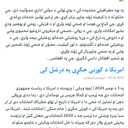
په يوه جغرافيايي محدوده کې د يوې ټولنې د دولتي ادارې مسؤليت دی، چې
خلکو ته د با کيفيته ژوند چاپېر برابر کړي، هر اړخيز ټولنيز خدمات وړاندي
کړي، چې اتباع يې هوسا او صحي ژوند ولري او د فزيکي، روحي او پوهنيز ودې
بشپړ امکانات ولري، چې د رواني، جسمي او ميکروبي ناروغيو مخنيوی وشي
او د ناروغي په ترڅ کې د وړيا روغتيايي خدماتو روغتیايي بيمه ولري، چې د
روغتيايي خدماتو د لګښتونو، د لوړ کيفيت، مصؤن او صحي ژوند تضمين يې
وشي او په صحي چاپيريال کې ژوند وکړي.
يو شمېر افغانان داسې انګېري، چې په افغانس...
امریکا د کورنی جګړی په درشل کی
29.10.2024
- میرویس شینواری
په 5 د نومبر 2024 ( اووه ورځی ) وروسته د امریکا د ریاست جمهوری
انتخابات دي چه ټرمپ او کمالا هریس یی نوماندان دي ، زما ددی وړوکی
ذهن او تحلیل له مخی دا د امریکا د تاریخ تر ټولو خطرناک انتخابات دی ان تر
دی چه په امریکا کی د کورنی جګړی ( خانه جنګی ) امکانات شته ، امریکا نن
سبا ډیره ویشلی ده ټرمپ چه د 2020 انتخابات یی جعلی ګڼل او تراوسه
پخپلی خبری ولاړ دی که چیرته دا ځل انتخابات وبائیلی د نتایجو منلو ته