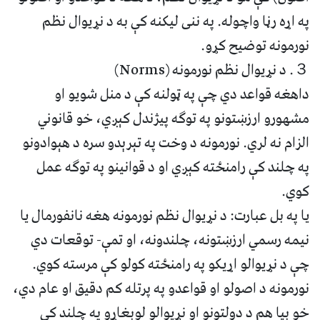
په اړه رڼا واچوله. په ننی لیکنه کې به د نړیوال نظم
نورمونه توضیح کړو.
３. د نړیوال نظم نورمونه (Norms)
داهغه قواعد دي چې په ټولنه کې د منل شويو او
مشهورو ارزښتونو په توګه پیژندل کېږي، خو قانوني
الزام نه لري. نورمونه د وخت په تېرېدو سره د هېوادونو
په چلند کې رامنځته کېږي او د قوانینو په توګه عمل
کوي.
یا په بل عبارت: د نړیوال نظم نورمونه هغه نانفورمال یا
نیمه رسمي ارزښتونه، چلندونه، او تمې- توقعات دي
چې د نړیوالو اړیکو په رامنځته کولو کې مرسته کوي.
نورمونه د اصولو او قواعدو په پرتله کم دقیق او عام دي،
خو بیا هم د دولتونو او نړیوالو لوبغاړو په چلند کې