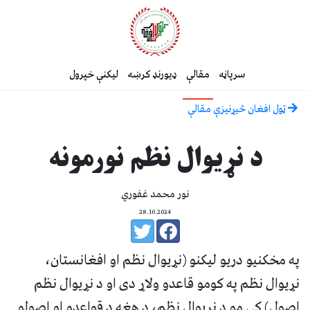
سرپاڼه
مقالې
ډیورنډ کرښه
لیکنې خپرول
ټول افغان څیړنیزې مقالې
د نړیوال نظم نورمونه
نور محمد غفوري
28.10.2024
په مخکنیو دریو لیکنو (نړیوال نظم او افغانستان،
نړیوال نظم په کومو قاعدو ولاړ دی او د نړیوال نظم
اصول) کې مو د نړیوال نظم، د هغه د قواعدو او اصولو