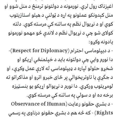
اغېزناک رول لري. نورمونه د دولتونو ترمنځ د منل شوو او
منل کېدونکو عملونو په اړه د ټولنې د هيلو استازیتوب
کوي او د نړیوال نظم په ساتنه کې مرسته کوي. دلته
کولای شو چې د نړیوال نظم د لاندې څو مهمو نورمونو
یادونه وکړو:
- د دیپلوماسۍ احترام (Respect for Diplomacy)-
دا نورم وايي چې دولتونه باید د خپلمنځي اړیکو او
شخړو حلولو لپاره د ډيپلوماسۍ له لارې عمل وکړي، او
د جګړې یا تاوتریخوالي پر ځای خبرو اترو او مذاکراتو ته
لومړیتوب ورکړي. دا نورم د نړیوالو اړیکو یو بنسټیزه
برخه ده او د سولې په ساتنه کې مرسته کوي.
- د بشري حقونو رعایت (Observance of Human
Rights) - که څه هم د بشري حقونو درناوی په رسمي