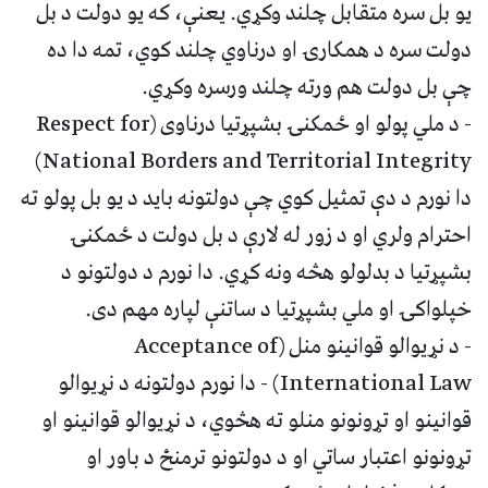
یو بل سره متقابل چلند وکړي. یعنې، که یو دولت د بل
دولت سره د همکارۍ او درناوي چلند کوي، تمه دا ده
چې بل دولت هم ورته چلند ورسره وکړي.
- د ملي پولو او ځمکنۍ بشپړتیا درناوی (Respect for
National Borders and Territorial Integrity)
دا نورم د دې تمثیل کوي چې دولتونه باید د یو بل پولو ته
احترام ولري او د زور له لارې د بل دولت د ځمکنۍ
بشپړتیا د بدلولو هڅه ونه کړي. دا نورم د دولتونو د
خپلواکۍ او ملي بشپړتیا د ساتنې لپاره مهم دی.
- د نړیوالو قوانینو منل (Acceptance of
International Law) - دا نورم دولتونه د نړیوالو
قوانینو او تړونونو منلو ته هڅوي، د نړیوالو قوانینو او
تړونونو اعتبار ساتي او د دولتونو ترمنځ د باور او