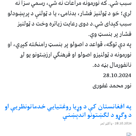
سبب شي. که نورمونه مراعات نه شي، رسمي سزا نه
لري؛ خو د ټولنیز فشار، بدنامۍ، یا د ټولنې د پرېښودلو
سبب کېدای شي.د دوی رعایت زیاتره وخت د ټولنیز
فشار پر بنسټ وي.
په دې توګه، قواعد د اصولو پر بنسټ رامنځته کېږي، او
نورمونه د ټولنیزو اصولو او فرهنګي ارزښتونو یو لړ
نانفورمال بڼه ده.
28.10.2024
نور محمد غفوری
په افغانستان کې د وړيا روغتيايي خدماتونظريې او
د وګړو د لګښتونو اندېښنې
28.10.2024
- ډاکټر لمر