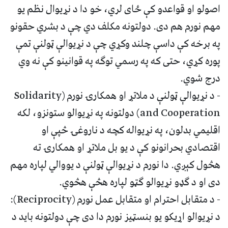
اصولو او قواعدو کې ځای لري، خو دا د نړیوال نظم یو
مهم نورم هم دی. دولتونه مکلف دي چې د بشري حقونو
په برخه کې داسې چلند وکړي چې د نړیوالې ټولنې تمې
پوره کړي، حتی که په رسمي توګه په قوانینو کې نه وي
درج شوي.
- د نړیوالې ټولنې د ملاتړ او همکارۍ نورم (Solidarity
and Cooperation) دولتونه په نړیوالو ستونزو، لکه
اقلیمي بدلون، په نړیواله کچه د ناروغۍ څپې او
اقتصادي بحرانونو کې د یو بل ملاتړ او همکارۍ ته
هڅول کېږي. دا نورم د نړیوالې ټولنې د یووالي لپاره مهم
دی او د ګډو نړیوالو ګټو لپاره هڅې هڅوي.
- د متقابل احترام او متقابل عمل نورم (Reciprocity):
د نړیوالو اړیکو یو بنسټیز نورم دا دی چې دولتونه باید د