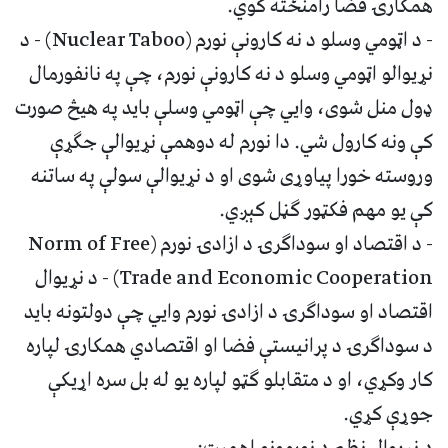
همکارۍ فضا رامنځته کوي.
- د اټومي وسلو د نه کارونې نورم (Nuclear Taboo) - د
نړیوالو اټومي وسلو د نه کارونې نورم، چې په نانفورمال
ډول منل شوی، وایي چې اټومي وسلې باید په هیڅ صورت
کې ونه کارول شي. دا نورم له دوهمې نړیوالې جګړې
وروسته خورا پیاوړی شوی او د نړیوالې سولې په ساتنه
کې یو مهم فکټور ګڼل کېږي.
- د اقتصاد او سوداګرۍ د ازادۍ نورم (Norm of Free
Trade and Economic Cooperation) - د نړیوال
اقتصاد او سوداګرۍ د ازادۍ نورم وايي چې دولتونه باید
د سوداګرۍ د پرانیستې فضا او اقتصادي همکارۍ لپاره
کار وکړي، او د متقابلو ګټو لپاره یو له بل سره اړیکې
جوړې کړي.