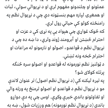
عملونو او چلندونو مفهوم لري او د نړیوالې سولې، ثبات
او همغږۍ لپاره مهم بنسټونه دي چې د نړیوال نظم په
رامنځته کولو کې حیاتي رول لري.
که څوک غواړي چې هېواد یې په نړۍ کې د عزت او
احترام څښتن او آبرومند ژوند ولري، دا ښه ده چې د
نړیوال نظم د قواعدو، اصولو او نارمونو له مراعات او
احترام څخه ونه تښتي.
د ټولنیز نظم نورمونه له قواعدو او اصولو سره څنګه
پرتله کولای شو؟
په تيره لیکنه کې (د نړیوال نظم اصول) تر عنوان لاندې
مو د نړیوال نظم د قواعدو او اصولو ترمنځ په ورته والي
او تفاوتونو باندې خبرې وکړې. اوس چې په دې دواړو
باندې (د نړیوال نظم نورمونه) هم ورزیات شول، ښه به