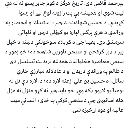
بېرحمه قاضي دی. تاریخ هرګز د کوم جابر پښو ته نه دې
ټیټ شوې او همیشه یې پټ رازونه لوڅ لپړ او رسوا
کړیدي. د حسین شهادت، د جبر، استبداد او انحصار په
وړاندې د هرې پرګنې لپاره یو کوټلی درس او تلپاتې
سرمشق دی. یقینا چې د کربلاء سوځونکې دښته د خپل
پیر د ډیر کرکجن او عېبجن ناورین شاهده ده؛ خو زموږ د
سیمې معاصره مغلواله د همدغه یزیدیت تسلسل دی.
د ظالم په وړاندې دریدل او د عادلانه مبارزې جاري
ساتل، د حسین بن علي ازغنه لاره ده؛ دا لاره دې تل له
نومیالیو لاروو ډکه وي. خو باید هیر نه کړو منزل ته مزل
هله اسانیږي چې د مذهبي کرکې په ځای، انساني مینه
غالبه او دوه اړخیزه شي.
—------------------------------