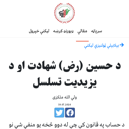
سرپاڼه
مقالې
ډیورنډ کرښه
لیکنې خپرول
بېلابېلې ټولنيزې ليکنې
د حسین (رض) شهادت او د
یزیدیت تسلسل
ولي الله ملکزی
19.07.2024
د حساب په قانون کې چې له دوو څخه یو منفي شي نو