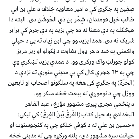
صِفِین په جګړې کې د امیر معاویه خِلاف د علي بن ابي
طالب خپل قومندان، شِمْر بن ذي الجَوشَن دی. البته دا
هیڅکله په دې معنا نه ده چې یزید په دې جرم کې برابر
شریک نه دی. همدا یزید وو چې ابن زِیاد ته یې د خپلې
واکمنۍ په ضد د هر ډول بغاوت د ټکولو او ریز مریز
کولو چورلټ واک ورکړی وو. د همدې یزید لښکرې وې
چې په ۶۳ هجري کال کې یې مدینې منورې ته نژدې د
(الحَرَّة) په جګړې کې هغه په سلګونو اصحاب او تابعین
ووژل چې د نوموړي له بیعت څخه منکر وو.
د پنځمې هجري پیړۍ مشهور مؤرخ، عبد القاهر
البغدادي په خپل کتاب (الفَرقْ بَينَ الفِرَقْ) کې لیکي:
«حسین بن علي ته د کوفي خلکو چې په کنجوستوب او
خیانت سره مشهور دي، بلنه ورکړه چې له مدینې څخه