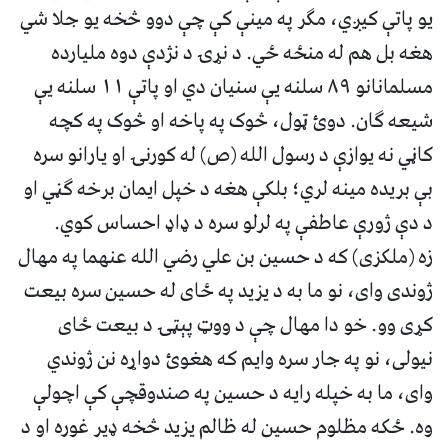
یو پاتې کیږي، مګر په مینې کې چې دوو څخه یو جلا شي
هغه بل هم له منځه ځي. د نړۍ د نژدې دوه ملیارده
مسلمانانو ۸۹ سلنه یې سنیان دي او پاتې ۱۱ سلنه یې
شیعه ګان. دوئ ټول، څوک په پاخه او څوک په کچه
کاڼي نه یوازې د رسول الله (ص) له کورنۍ او یارانو سره
بې بریده مینه لري؛ بلکې هغه د خپل ایمان برخه ګڼي او
د دې ژورې عاطفې په لرلو سره د ډاډ احساس کوي.
زه (ملکزی) که د حسین بن علي رضي الله عنهما په مهال
ژوندی وای، نو ما به د یزید په ځای له حسین سره بیعت
کړی وو. خو دا مهال چې د ووټ پېټۍ د بیعت ځای
نیولی، نو په جار سره وایم که هغوئ دواړه نن ژوندي
وای، ما به خپله رایه د حسین په صندوقچې کې اچولې
وه. ځکه مظلوم حسین له ظالم یزید څخه ډیر غوره او د