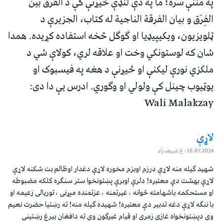
په مننې سره؛ ما په دې لنډې څیړنې کې د الفَرق بين
الفِرَق و بيان الفرقة الناجية له کتاب، الجزیرې د
ټلویزیون، ویکیپیډیا او ګوګل څخه استفاده کړیده. همدا
شان که لوستونکي وخت او علاقه لري، کولاې شي د
ملکزي نورې لیکنې او څیړنې د هغه په فیسبوک او
یوټیوب چینل کې ولولي او وګوري. ادرس یې دا دی:
Wali Malakzay
لاړې
16.07.2024
- ع.شریف زاد
شهید ګیله منه لاړې درزم اوبزم مخوره لاړې دغدار اوظالم بت شکنه لاړې
لاړې بهشت دې معتبره! دلرې اوبرې پښتونخوا ستر سنګره کلکه مضبوطه
او مستحکمه باشهامته ځوانه ، غیرتمنه ، عزتمنده مېړنی ، توریالی زعیمه او
با ننګه لاړې دغه تدبیر دې معتبره! شهیده ګیله منه! ته رښتیا حضرت نعیم
وې دپښتونخواه غازی زمری او قیام غبرګون وې ته دافغان بیرغ رښتینی