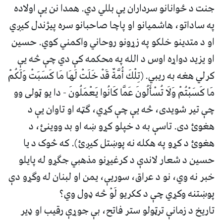
جنت د ځوانانو سرداران یې بللي دي. همدا نن یې اولاده
په ساداتو، هاشمیانو او پاچا صاحبانو سره پیژندل کیږي
او د متدینو خلکو په زړونو روحاني واکمني کوي. حسین
او یزید دواړه اوس د الله په محکمه کې دي چې څه یې
کرلي هغه به ریبي. (تِلْكَ أُمَّةٌ قَدْ خَلَتْ لَهَا مَا كَسَبَتْ وَلَكُمْ
مَا كَسَبْتُمْ وَلَا تُسْأَلُونَ عَمَّا كَانُوا يَعْمَلُونَ - دا یو ټولی وو
چې تیر شویدی، څه یې چې کړي، ګټه او تاوان یې د
هغوئ دی. تاسې به د خپلو کړو ښه او بد ووینئ، د
هغوئ د کړو په هکله نه پوښتل کیږئ). که څوک د یا
حسین د شعار لاندې د کرغیړنو مذهبي جګړو له پایلو
خبر نه وي، نو د عراق، سوریې، یمن او لبنان له وګړو دې
پوښتنه وکړي چې د ککریو لَوْ څه ډول وي؟
تاریخ د زمانې ترټولو ستر فاتح، بې جوړې رقیب او ډیر