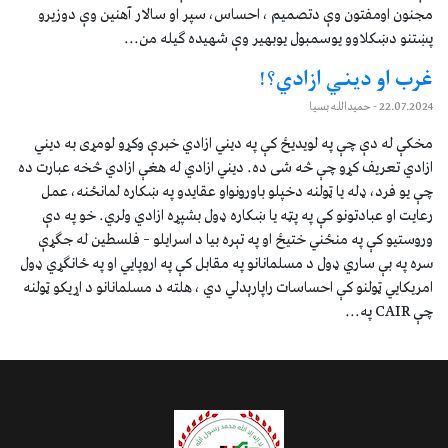
مجنون اومفتون وې دتصمیم ، احساس، سپر او سالار آهنین وې دوزیرو
پښتنو دښکلاوو یوسمبول یوبهیر وې شهیده ګیله من...
غرب او ديني ازادي؟!
22.07.2024
- حميدالله بسیا
مخکې له دې چې په لويديځ کې په ديني ازادي خبرې وکړو لومړی به ديني
ازادي تعريف کړو چې څه شی ده. ديني ازادي له هغې ازادي څخه عبارت ده
چې يو فرد، ډله يا ټولنه دخپلو باورونواو عقايدو په ښکاره لمانځنه، عمل
رعايت او عبادتونو کې په پټه يا ښکاره ډول بشپړه ازادي ولري. خو په دې
وروستيو کې په منځني ختيځ او په تېره بيا د اسرايلو – فلسطين له جګړې
سره په بې ساري ډول د مسلمانانو په مقابل کې په اروپايي او په ځانګړي ډول
امریکايي ټولنو کې احساسات راپارېدلي دي ، هلته د مسلمانانو د اړيکو ټولنه
چې CAIR په...