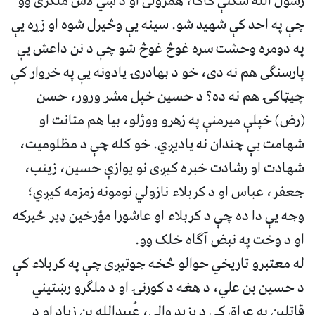
رسول الله سکنې کاکا، همزولی او د ښي لاس ملګری وو
چې په احد کې شهید شو. سینه یې وڅیرل شوه او زړه یې
په دومره وحشت سره غوڅ غوڅ شو چې د نن داعش یې
پارسنګی هم نه دی، خو د بهادرۍ یادونه یې په خروار کې
چیټاکۍ هم نه ده؟ د حسین خپل مشر ورور، حسن
(رض) خپلې میرمنې په زهرو ووژلو، بیا هم متانت او
شهامت یې چندان نه یادیږي. خو کله چې د مظلومیت،
شهادت او رشادت خبره کیږی نو یوازې حسین،‌ زینب،
جعفر، عباس او د کربلاء نازولي نومونه زمزمه کیږي؛
وجه یې دا ده چې د کربلاء او عاشورا مؤرخین ډیر ځیرکه
او د وخت په نبض آګاه خلک وو.
له معتبرو تاریخي حوالو څخه جوتیږی چې په کربلاء کې
د حسین بن علي، د هغه د کورنۍ او د ملګرو رښتیني
قاتلین په عراق کې د یزید والي، عُبيدالله بِن زِياد او د