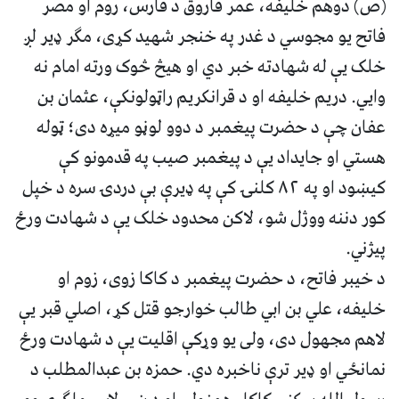
(ص) دوهم خلیفه، عمر فاروق د فارس، روم او مصر
فاتح یو مجوسي د غدر په خنجر شهید کړی،‌ مګر ډیر لږ
خلک یې له شهادته خبر دي او هیڅ څوک ورته امام نه
وايي. دریم خلیفه او د قرانکریم راټولونکې، عثمان بن
عفان چې د حضرت پیغمبر د دوو لوڼو میړه دی؛ ټوله
هستي او جایداد یې د پیغمبر صیب په قدمونو کې
کیښود او په ۸۲ کلنۍ کې په ډیرې بې دردۍ سره د خپل
کور دننه ووژل شو، لاکن محدود خلک یې د شهادت ورځ
پيژني.
د خیبر فاتح، د حضرت پیغمبر د کاکا زوی، زوم او
خلیفه، علي بن ابي طالب خوارجو قتل کړ، اصلي قبر یې
لاهم مجهول دی، ولی یو وړکې اقلیت یې د شهادت ورځ
نمانځي او ډیر ترې ناخبره دي. حمزه بن عبدالمطلب د