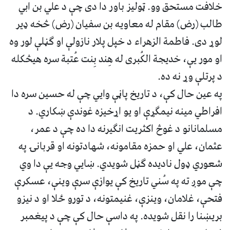
خلافت مستحق وو. ټولیز باور دا دی چې د علي بن ابي
طالب (رض) مقام له معاویه بن سفیان (رض) څخه ډیر
لوړ دی. فاطمة الزهراء د خپل پلار نازولې او ګڼلې لور وه
او مور یې، خدیجة الکُبری له هِند بِنت عُتبة سره هیڅکله
د پرتلې وړ نه ده.
په عین حال کې، د تاریخ پاڼې وايي چې له حسین سره دا
افراطي مینه نیمګړې او یو اړخیزه غوندې ښکاري. د
مسلمانانو د غوڅ اکثریت انګیرنه دا ده چې د عمر،
عثمان، علي او حمزه مقامونه، شهادتونه او قربانۍ په
شعوري ډول نادیده ګڼل شویدي. ښايي وجه یې دا وي
چې موږ ته په سُني تاریخ کې یوازې سرې وینې، عسکرې
فتحې، غلامان، وینزې، غنیمتونه، د تورو ځلا او د نیزو
بریښنا را نقل شویده. په داسې حال کې چې د پیغمبر