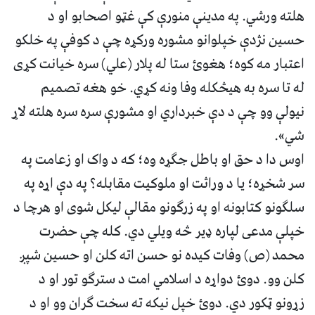
هلته ورشي. په مدینې منورې کې غټو اصحابو او د
حسین نژدې خپلوانو مشوره ورکړه چې د کوفې په خلکو
اعتبار مه کوه؛ هغوئ ستا له پلار (علي) سره خیانت کړی
له تا سره به هیڅکله وفا ونه کړي. خو هغه تصمیم
نیولې وو چې د دې خبرداري او مشورې سره سره هلته لاړ
شي».
اوس دا د حق او باطل جګړه وه؛ که د واک او زعامت په
سر شخړه؛ یا د وراثت او ملوکیت مقابله؟ په دې اړه په
سلګونو کتابونه او په زرګونو مقالې لیکل شوی او هرچا د
خپلې مدعی لپاره ډیر څه ویلي دي. کله چې حضرت
محمد (ص) وفات کیده نو حسن اته کلن او حسین شپږ
کلن وو. دوئ دواړه د اسلامي امت د سترګو تور او د
زړونو ټکور دي. دوئ خپل نیکه ته سخت ګران وو او د