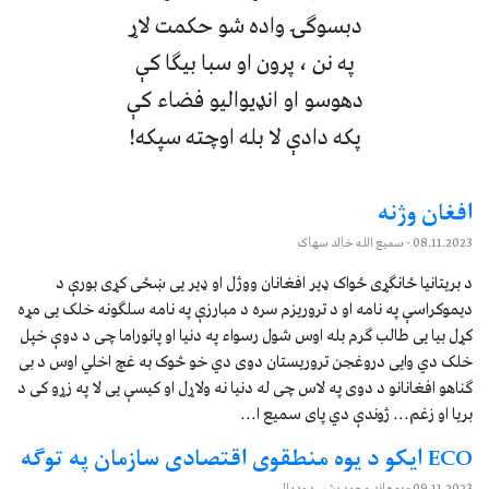
دبسوګۍ واده شو حکمت لاړ
په نن ، پرون او سبا بیګا کې
دهوسو او انډیوالیو فضاء کې
پکه دادې لا بله اوچته سپکه!
افغان وژنه
08.11.2023
- سمیع الله خالد سهاک
د بریتانیا ځانګړی ځواک ډیر افغانان ووژل او ډیر یی ښځی کړی بورې د
دیموکراسې په نامه او د تروریزم سره د مبارزې په نامه سلګونه خلک یی مړه
کړل بیا یی طالب ګرم بله اوس شول رسواء په دنیا او پانوراما چی د دوې خپل
خلک دي وایی دروغجن تروریستان دوی دي خو څوک به غچ اخلي اوس د بی
ګناهو افغانانو د دوی په لاس چی له دنیا نه ولاړل او کیسې یی لا په زړو کی د
بریا او زغم... ژوندې دي پای سمیع ا...
ECO ایکو د یوه منطقوی اقتصادی سازمان په توګه
09.11.2023
- پوهاند محمد بشیر دودیال