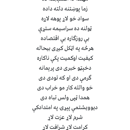
زما پوښتنه دلته داده
سواد خو لاړ پوهه لاړه
ټولنه ده سراسیمه ستړې
بې روزګاره بې اقتصاده
هرڅه په اټکل کیږی بیحاله
کیفیت اوکمیت پکې ناکاره
دخېټو خبری دی پرېمانه
ګرمې دی او که تودی دی
خو والله کار مو خراب دی
همدا ټپی ولس تباه دی
دیوویشتمې پېړۍ په امتدادکې
شرم لاړ عزت لاړ
کرامت لاړ شرافت لاړ