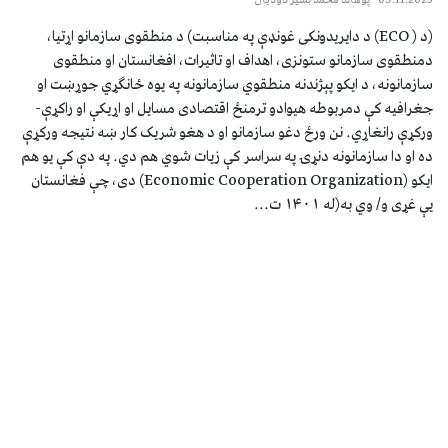
(د ( ECO) د دایریدونکی غونډې په مناسبت) د منطقوی سازمانو اړتیا،
دمنطقوی سازمانو ستونزی، اهداف او تاثیرات، افغانستان او منطقوی
سازمانونه، د ایکو پېژندنه منطقوي سازمانونه په يوه ځانګړي جوړښت او
جغرافیه کې دمربوطه هیوادو ترمنځ اقتصادی مسايل او اړيکې او راکړې-
ورکړې رانغاړي. نن ورځ دغو سازمانو او د هغو شریک کار ښه نتیجه ورکړې
ده او دا سازمانونه دنړۍ په سراسر کې زیات شوي هم دي. په دې کې یو هم
ایکو (Economic Cooperation Organization) دی، چې فغانستان
یې غړی و/ وي به(له ۱۴۰۱ ت...