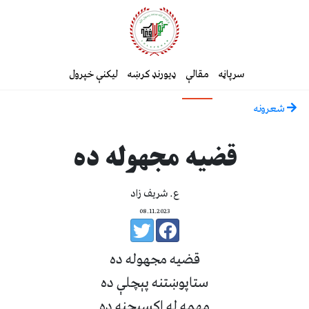
سرپاڼه
مقالې
ډیورنډ کرښه
لیکنې خپرول
شعرونه
قضیه مجهوله ده
ع. شریف زاد
08.11.2023
قضیه مجهوله ده
ستاپوښتنه پېچلې ده
مهمه له اکسېجنه ده